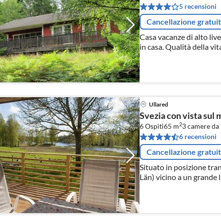
5 recensioni
Cancellazione gratui
Casa vacanze di alto live
in casa. Qualità della vit
natura.
Ullared
Svezia con vista sul 
2
6 Ospiti
65 m
3
camere da 
6 recensioni
Cancellazione gratui
Situato in posizione tran
Län) vicino a un grande l
sauna e panorama sul lag
grande supermercato d