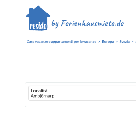
Case vacanze e appartamenti per le vacanze
Europa
Svezia
Ferienhausmiete
Località
logo