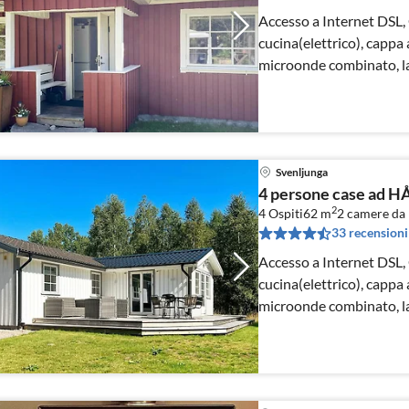
Accesso a Internet DSL,
cucina(elettrico), cappa 
microonde combinato, lav
acqua dal pozzo)
Svenljunga
4 persone case ad 
2
4 Ospiti
62 m
2
camere da 
33 recensioni
Accesso a Internet DSL,
cucina(elettrico), cappa 
microonde combinato, lav
acqua dal pozzo)