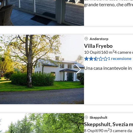
grande terreno, che offr
Anderstorp
Villa Fryebo
2
10 Ospiti
160 m
4
camere d
1 recensione
Una casa incantevole in 
Skeppshult
Skeppshult, Svezia m
2
8 Ospiti
90 m
3
camere da 