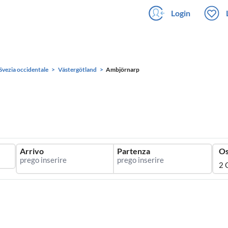
Login
Svezia occidentale
Västergötland
Ambjörnarp
Arrivo
Partenza
Os
2 