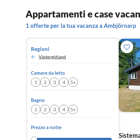
Appartamenti e case vaca
1 offerte per la tua vacanza a Ambjörnarp
Regioni
Västergötland
Camere da letto
1
2
3
4
5+
Bagno
1
2
3
4
5+
Prezzo a notte
Sistema