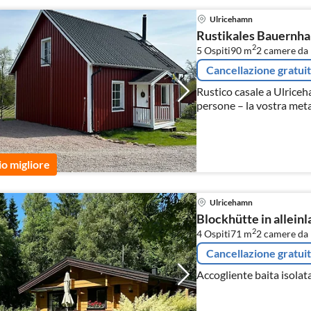
Ulricehamn
Rustikales Bauernha
2
5 Ospiti
90 m
2
camere da 
Cancellazione gratui
Rustico casale a Ulriceh
persone – la vostra meta
io migliore
Ulricehamn
Blockhütte in alleinl
2
4 Ospiti
71 m
2
camere da 
Cancellazione gratui
Accogliente baita isolat