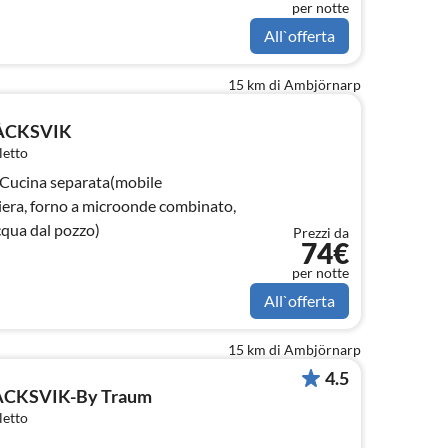
per notte
All`offerta
15 km di Ambjörnarp
HÅCKSVIK
letto
 Cucina separata(mobile
ttiera, forno a microonde combinato,
cqua dal pozzo)
Prezzi da
74€
per notte
All`offerta
15 km di Ambjörnarp
4.5
HÅCKSVIK-By Traum
letto