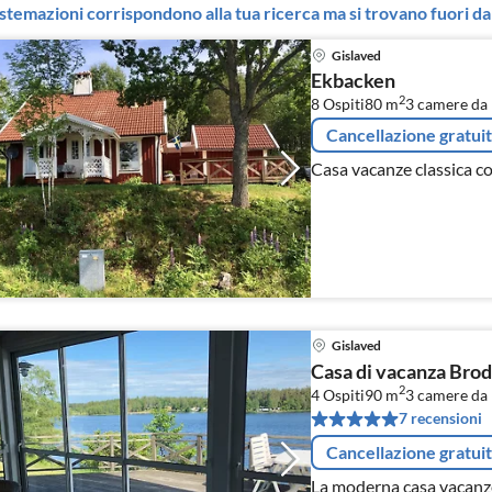
stemazioni corrispondono alla tua ricerca ma si trovano fuori dal
Gislaved
Ekbacken
2
8 Ospiti
80 m
3
camere da 
Cancellazione gratui
Casa vacanze classica c
Gislaved
Casa di vacanza Bro
2
4 Ospiti
90 m
3
camere da 
7 recensioni
Cancellazione gratui
La moderna casa vacanze 