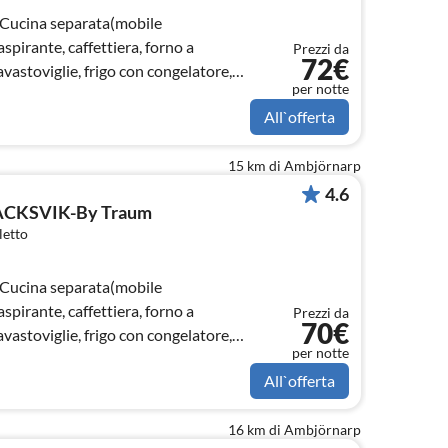
 Cucina separata(mobile
aspirante, caffettiera, forno a
Prezzi da
72€
astoviglie, frigo con congelatore,
per notte
All`offerta
15 km di Ambjörnarp
4.6
HÅCKSVIK-By Traum
letto
 Cucina separata(mobile
aspirante, caffettiera, forno a
Prezzi da
70€
astoviglie, frigo con congelatore,
per notte
All`offerta
16 km di Ambjörnarp