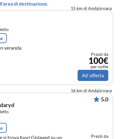
l'area di destinazione.
15 km di Ambjörnarp
letto
ta
on veranda
Prezzi da
100€
per notte
All`offerta
16 km di Ambjörnarp
5.0
ddaryd
letto
ta
Prezzi da
si trova fuori Gislaved su un