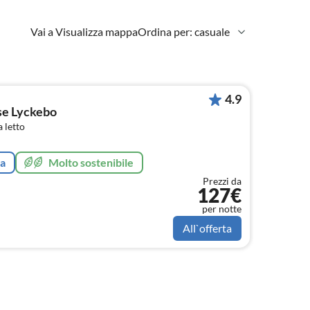
Vai a Visualizza mappa
Ordina per: casuale
4.9
se Lyckebo
 letto
ta
Molto sostenibile
Prezzi da
127€
per notte
All`offerta