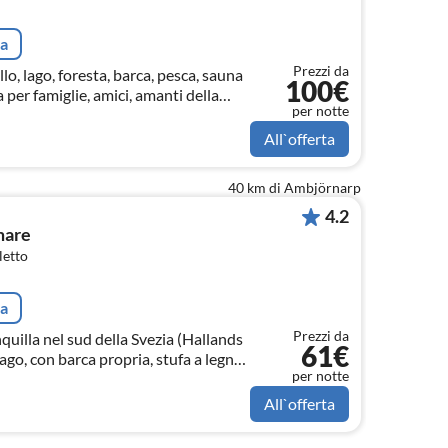
ta
Prezzi da
llo, lago, foresta, barca, pesca, sauna
100€
a per famiglie, amici, amanti della
per notte
All`offerta
40 km di Ambjörnarp
4.2
mare
letto
ta
Prezzi da
quilla nel sud della Svezia (Hallands
61€
ago, con barca propria, stufa a legna,
per notte
o 10 km da Gekås Ullared, il più
el mondo.
All`offerta