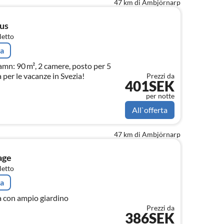
47 km di Ambjörnarp
us
letto
ta
amn: 90 m², 2 camere, posto per 5
 per le vacanze in Svezia!
Prezzi da
401SEK
per notte
All`offerta
47 km di Ambjörnarp
age
letto
ta
a con ampio giardino
Prezzi da
386SEK