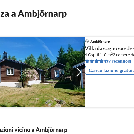
nza a Ambjörnarp
Ambjörnarp
Villa da sogno svede
2
4 Ospiti
110 m
2
camere da
7 recensioni
Cancellazione gratui
zioni vicino a Ambjörnarp