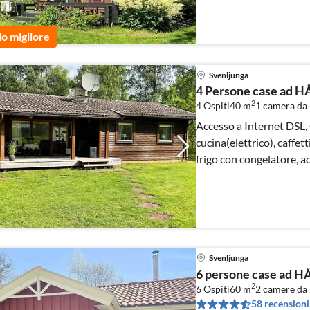
io migliore
Svenljunga
4 Persone case ad 
2
4 Ospiti
40 m
1
camera da 
Accesso a Internet DSL,
cucina(elettrico), caffe
frigo con congelatore, a
Svenljunga
6 persone case ad 
2
6 Ospiti
60 m
2
camere da 
58 recensioni