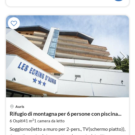
Pre
Auris
da
Rifugio di montagna per 6 persone con piscina...
4
2
6 Ospiti
41 m
1
camera da letto
pe
not
Soggiorno(letto a muro per 2-pers., TV(schermo piatto)),