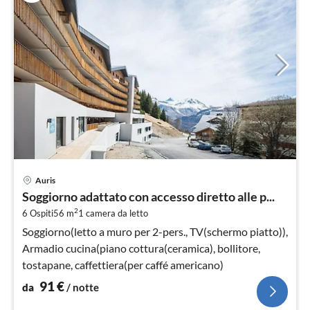
Pre
Auris
da
Soggiorno adattato con accesso diretto alle p...
9
2
6 Ospiti
56 m
1
camera da letto
pe
not
Soggiorno(letto a muro per 2-pers., TV(schermo piatto)),
Armadio cucina(piano cottura(ceramica), bollitore,
tostapane, caffettiera(per caffé americano)
91
€
da
/ notte