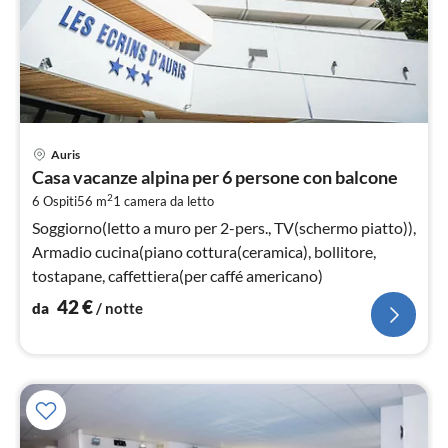
Pre
Auris
da
Casa vacanze alpina per 6 persone con balcone
4
2
6 Ospiti
56 m
1
camera da letto
pe
not
Soggiorno(letto a muro per 2-pers., TV(schermo piatto)),
Armadio cucina(piano cottura(ceramica), bollitore,
tostapane, caffettiera(per caffé americano)
42
€
da
/ notte