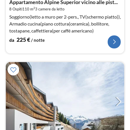
Appartamento Alpine Superior vicino alle pist...
2
2
8 Ospiti
110 m
3
camere da letto
pe
not
Soggiorno(letto a muro per 2-pers., TV(schermo piatto)),
Armadio cucina(piano cottura(ceramica), bollitore,
tostapane, caffettiera(per caffé americano)
225
€
da
/ notte