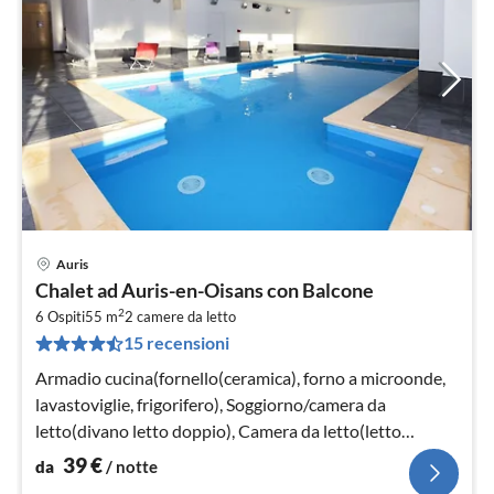
Auris
Pre
Chalet ad Auris-en-Oisans con Balcone
da
2
4
6 Ospiti
55 m
2
camere da letto
15 recensioni
pe
not
Armadio cucina(fornello(ceramica), forno a microonde,
lavastoviglie, frigorifero), Soggiorno/camera da
letto(divano letto doppio), Camera da letto(letto
matrimoniale)
39
€
da
/ notte