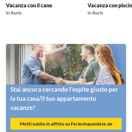
Vacanza con il cane
Vacanza con pisci
in Auris
in Auris
Stai ancora cercando l’ospite giusto per
la tua casa/il tuo appartamento
vacanze?
Metti subito in affitto su Ferienhausmiete.de