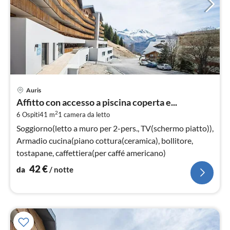
Pre
Auris
da
Affitto con accesso a piscina coperta e...
4
2
6 Ospiti
41 m
1
camera da letto
pe
not
Soggiorno(letto a muro per 2-pers., TV(schermo piatto)),
Armadio cucina(piano cottura(ceramica), bollitore,
tostapane, caffettiera(per caffé americano)
42
€
da
/ notte