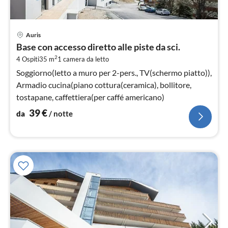
Pre
Auris
da
Base con accesso diretto alle piste da sci.
3
2
4 Ospiti
35 m
1
camera da letto
pe
not
Soggiorno(letto a muro per 2-pers., TV(schermo piatto)),
Armadio cucina(piano cottura(ceramica), bollitore,
tostapane, caffettiera(per caffé americano)
39
€
da
/ notte