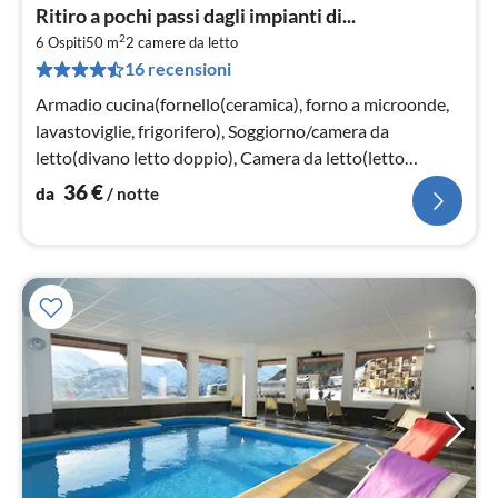
Pre
Ritiro a pochi passi dagli impianti di...
da
2
3
6 Ospiti
50 m
2
camere da letto
16 recensioni
pe
not
Armadio cucina(fornello(ceramica), forno a microonde,
lavastoviglie, frigorifero), Soggiorno/camera da
letto(divano letto doppio), Camera da letto(letto
matrimoniale)
36
€
da
/ notte