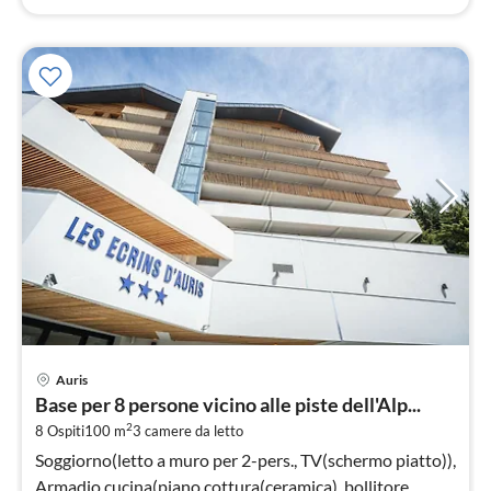
Pre
Auris
da
Base per 8 persone vicino alle piste dell'Alp...
2
2
8 Ospiti
100 m
3
camere da letto
pe
not
Soggiorno(letto a muro per 2-pers., TV(schermo piatto)),
Armadio cucina(piano cottura(ceramica), bollitore,