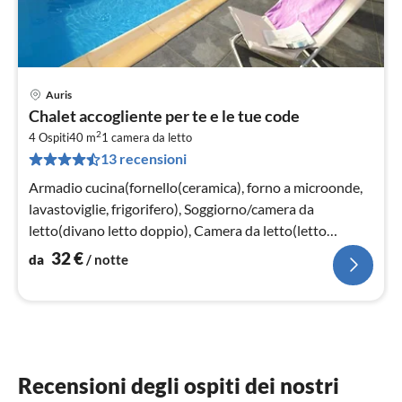
Auris
Pre
Chalet accogliente per te e le tue code
da
2
3
4 Ospiti
40 m
1
camera da letto
13 recensioni
pe
not
Armadio cucina(fornello(ceramica), forno a microonde,
lavastoviglie, frigorifero), Soggiorno/camera da
letto(divano letto doppio), Camera da letto(letto
matrimoniale)
32
€
da
/ notte
Recensioni degli ospiti dei nostri