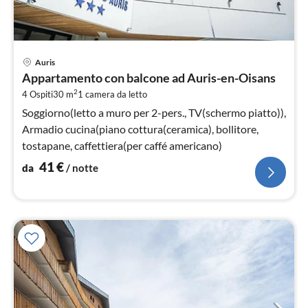
Pre
Auris
da
Appartamento con balcone ad Auris-en-Oisans
4
2
4 Ospiti
30 m
1
camera da letto
pe
not
Soggiorno(letto a muro per 2-pers., TV(schermo piatto)),
Armadio cucina(piano cottura(ceramica), bollitore,
tostapane, caffettiera(per caffé americano)
41
€
da
/ notte