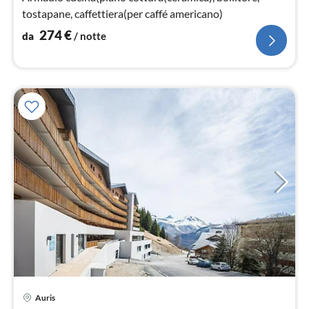
tostapane, caffettiera(per caffé americano)
274
€
da
/ notte
Pre
Auris
da