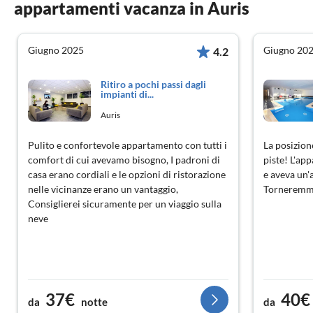
appartamenti vacanza in Auris
Giugno 2025
Giugno 20
4.2
Ritiro a pochi passi dagli
impianti di...
Auris
Pulito e confortevole appartamento con tutti i
La posizione
comfort di cui avevamo bisogno, I padroni di
piste! L'ap
casa erano cordiali e le opzioni di ristorazione
e aveva un'
nelle vicinanze erano un vantaggio,
Torneremm
Consiglierei sicuramente per un viaggio sulla
neve
37€
40€
da
notte
da