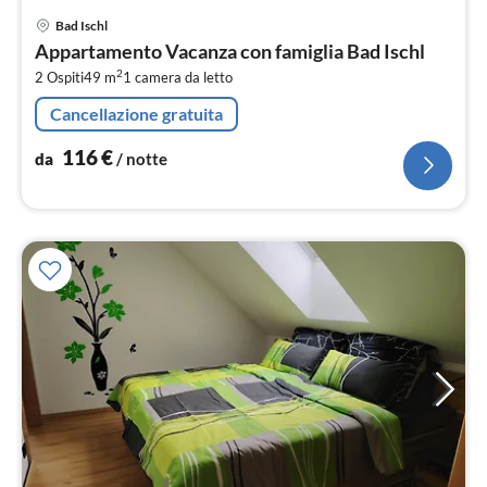
Pre
Bad Ischl
da
Appartamento Vacanza con famiglia Bad Ischl
1
2
2 Ospiti
49 m
1
camera da letto
pe
not
Cancellazione gratuita
116
€
da
/ notte