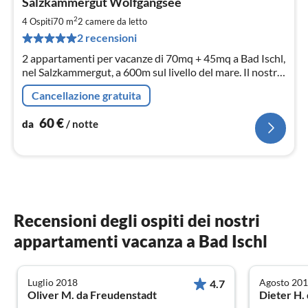
Salzkammergut Wolfgangsee
da
6
2
4 Ospiti
70 m
2
camere da letto
pe
2 recensioni
not
2 appartamenti per vacanze di 70mq + 45mq a Bad Ischl,
nel Salzkammergut, a 600m sul livello del mare. Il nostro
"Platzerl" è sinonimo di spegnimento, riposo, relax e
Cancellazione gratuita
decelerazione in un paesaggio meraviglioso
60
€
da
/ notte
Recensioni degli ospiti dei nostri
appartamenti vacanza a Bad Ischl
Luglio 2018
Agosto 20
4.7
Oliver M. da Freudenstadt
Dieter H.