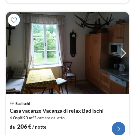
Pre
Bad Ischl
da
Casa vacanze Vacanza di relax Bad Ischl
2
2
4 Ospiti
90 m
2
camere da letto
pe
not
206
€
da
/ notte