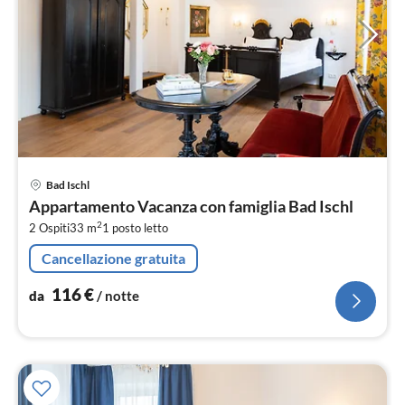
Pre
Bad Ischl
da
Appartamento Vacanza con famiglia Bad Ischl
1
2
2 Ospiti
33 m
1
posto letto
pe
not
Cancellazione gratuita
116
€
da
/ notte