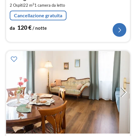
1
2
2 Ospiti
22 m
1
camera da letto
pe
not
Cancellazione gratuita
120
€
da
/ notte