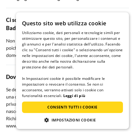
Ci sono appartamenti per vacanze adatti ai cani a
Questo sito web utilizza cookie
Bad Ischl?
Utilizziamo cookie, dati personali e tecnologie simili per
ottimizzare questo sito, per personalizzare i contenuti e
Non devi rinunciare al tuo animale domestico a Bad Ischl
gli annunci e per l'analisi statistica dell'utilizzo. Facendo
poiché ci sono
8
alloggi vacanze che permettono animali
clic su "Consenti tutti i cookie" o selezionando un'opzione
domestici.
nelle impostazioni dei cookie, l'utente acconsente, come
descritto anche nella nostra dichiarazione sulla
protezione dei dati personali.
Dove si prenota al meglio una vacanza a Bad Ischl?
In Impostazioni cookie è possibile modificare le
impostazioni o revocare il consenso. Se non si
Se desiderate massima libertà in vacanza, allora prenotate
acconsente, verranno attivati solo i cookie con
funzionalità essenziali.
Leggi di più
una casa vacanze o un appartamento direttamente da
privati: contatto diretto con il padrone di casa, nessun costo
CONSENTI TUTTI I COOKIE
nascosto, un'ampia scelta di alloggi per ogni tipo di vacanza.
Richiedete direttamente il vostro alloggio preferito su
IMPOSTAZIONI COOKIE
www.ferienhausmiete.de.