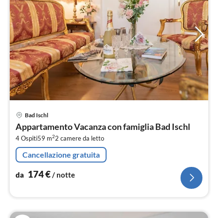
Pre
Bad Ischl
da
Appartamento Vacanza con famiglia Bad Ischl
1
2
4 Ospiti
59 m
2
camere da letto
pe
not
Cancellazione gratuita
174
€
da
/ notte