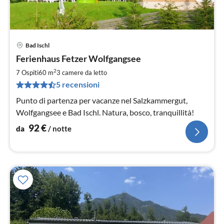
Bad Ischl
Pre
Ferienhaus Fetzer Wolfgangsee
da
9
2
7 Ospiti
60 m
3
camere da letto
pe
5 recensioni
not
Punto di partenza per vacanze nel Salzkammergut,
Wolfgangsee e Bad Ischl. Natura, bosco, tranquillità!
92
€
da
/ notte