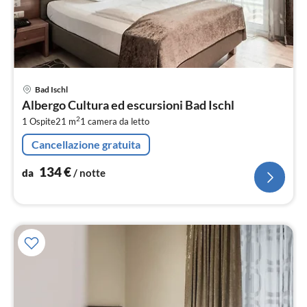
Pre
Bad Ischl
da
Albergo Cultura ed escursioni Bad Ischl
1
2
1 Ospite
21 m
1
camera da letto
pe
not
Cancellazione gratuita
134
€
da
/ notte