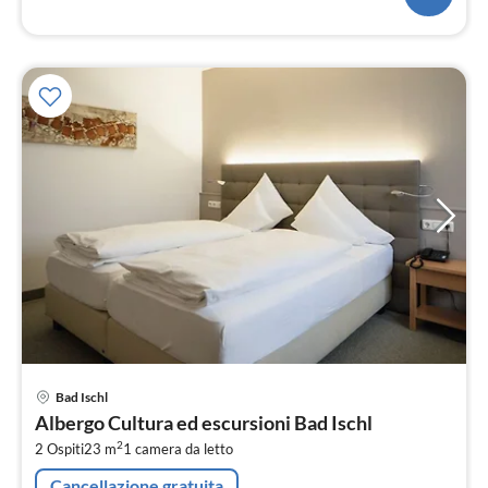
Pre
Bad Ischl
da
Albergo Cultura ed escursioni Bad Ischl
1
2
2 Ospiti
23 m
1
camera da letto
pe
not
Cancellazione gratuita