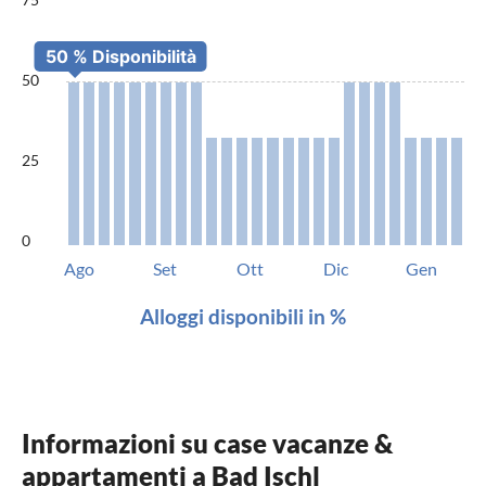
50
25
0
Ago
Set
Ott
Dic
Gen
Alloggi disponibili in %
Informazioni su case vacanze &
appartamenti a Bad Ischl