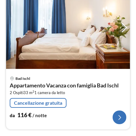
Pre
Bad Ischl
da
Appartamento Vacanza con famiglia Bad Ischl
1
2
2 Ospiti
33 m
1
camera da letto
pe
not
Cancellazione gratuita
116
€
da
/ notte