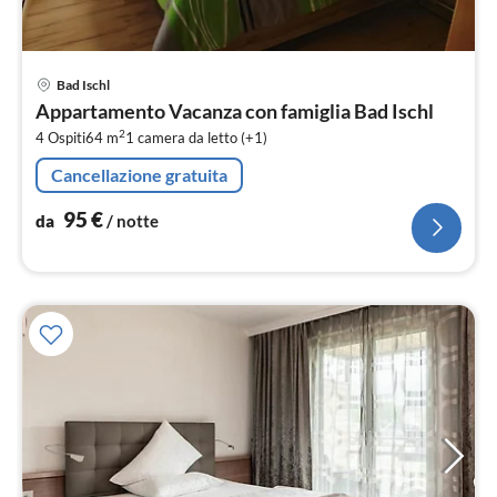
Pre
Bad Ischl
da
Appartamento Vacanza con famiglia Bad Ischl
9
2
4 Ospiti
64 m
1
camera da letto (+1)
pe
not
Cancellazione gratuita
95
€
da
/ notte