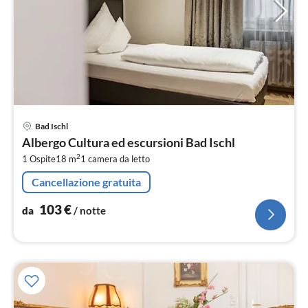
Pre
Bad Ischl
da
Albergo Cultura ed escursioni Bad Ischl
1
2
1 Ospite
18 m
1
camera da letto
pe
not
Cancellazione gratuita
103
€
da
/ notte