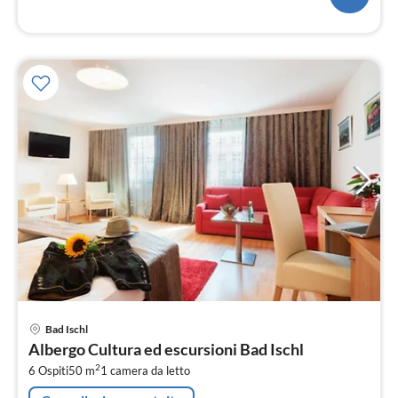
Pre
Bad Ischl
da
Albergo Cultura ed escursioni Bad Ischl
2
2
6 Ospiti
50 m
1
camera da letto
pe
not