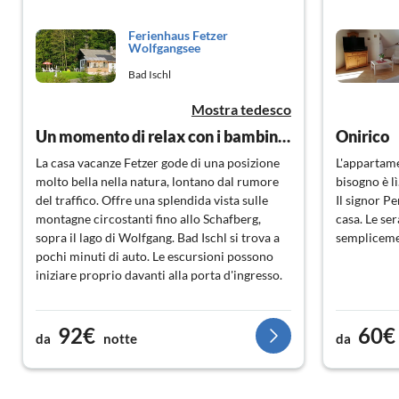
Ferienhaus Fetzer
Wolfgangsee
Bad Ischl
Mostra tedesco
Un momento di relax con i bambini durante le vacanze
Onirico
La casa vacanze Fetzer gode di una posizione
L'appartame
molto bella nella natura, lontano dal rumore
bisogno è lì
del traffico. Offre una splendida vista sulle
Il signor P
montagne circostanti fino allo Schafberg,
casa. Le se
sopra il lago di Wolfgang. Bad Ischl si trova a
sempliceme
pochi minuti di auto. Le escursioni possono
iniziare proprio davanti alla porta d'ingresso.
La casa vacanze offre tutto il necessario per
92€
60€
una vacanza rilassante. Dotata di una stufa
da
notte
da
aggiuntiva (legna disponibile gratuitamente),
la sensazione di casetta di vacanza si fa subito
sentire :-).