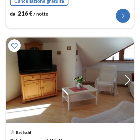
Cancellazione gratuita
216
€
da
/ notte
Bad Ischl
Pre