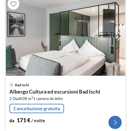
Pre
Bad Ischl
da
Albergo Cultura ed escursioni Bad Ischl
1
2
2 Ospiti
38 m
1
camera da letto
pe
not
Cancellazione gratuita
171
€
da
/ notte