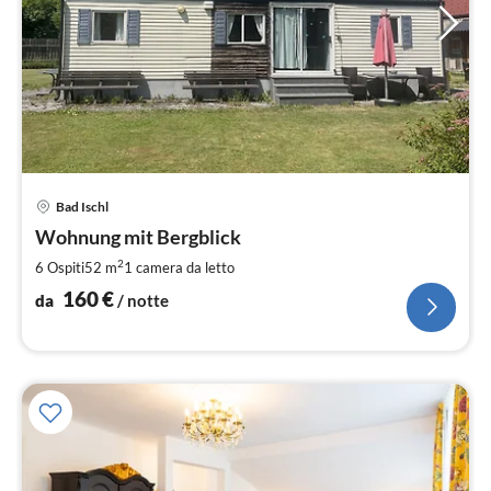
Pre
Bad Ischl
da
1
Wohnung mit Bergblick
pe
2
6 Ospiti
52 m
1
camera da letto
not
160
€
da
/ notte