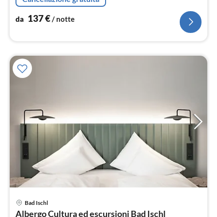
137
€
da
/ notte
Pre
Bad Ischl
da
Albergo Cultura ed escursioni Bad Ischl