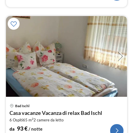
Pre
Bad Ischl
da
Casa vacanze Vacanza di relax Bad Ischl
9
2
6 Ospiti
65 m
2
camere da letto
pe
not
93
€
da
/ notte