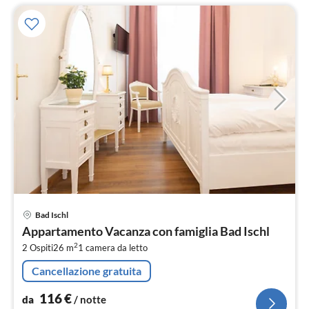
Pre
Bad Ischl
da
Appartamento Vacanza con famiglia Bad Ischl
1
2
2 Ospiti
26 m
1
camera da letto
pe
not
Cancellazione gratuita
116
€
da
/ notte