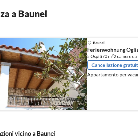
za a Baunei
Baunei
Ferienwohnung Oglia
2
5 Ospiti
70 m
2
camere da 
Cancellazione gratui
Appartamento per vacanze
zioni vicino a Baunei