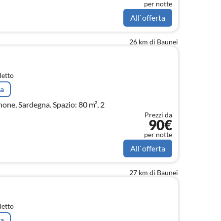
per notte
All`offerta
26 km di Baunei
letto
ta
one, Sardegna. Spazio: 80 m², 2
Prezzi da
90€
per notte
All`offerta
27 km di Baunei
letto
ta