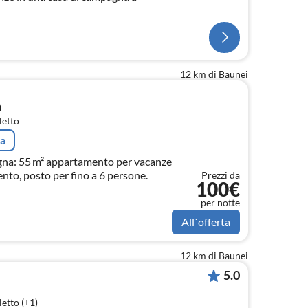
12 km di Baunei
n
letto
ta
gna: 55 m² appartamento per vacanze
nto, posto per fino a 6 persone.
Prezzi da
100€
per notte
All`offerta
12 km di Baunei
5.0
etto (+1)