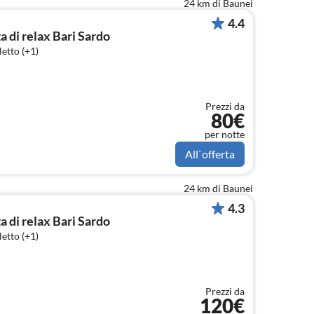
24 km di Baunei
4.4
 di relax Bari Sardo
etto (+1)
Prezzi da
80€
per notte
All`offerta
24 km di Baunei
4.3
 di relax Bari Sardo
etto (+1)
Prezzi da
120€