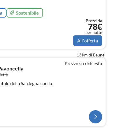
ta
Sostenibile
Prezzi da
78€
per notte
All`offerta
13 km di Baunei
Prezzo su richiesta
Pavoncella
letto
ntale della Sardegna con la