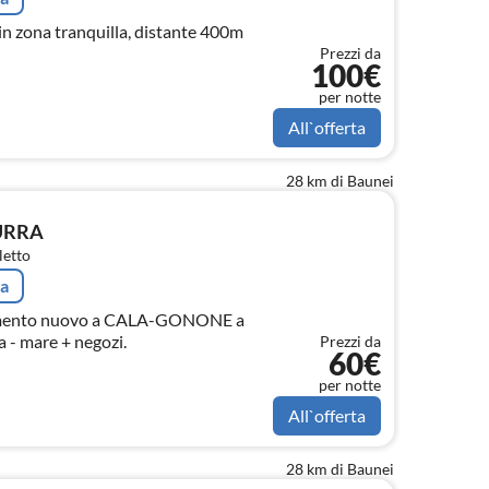
in zona tranquilla, distante 400m
Prezzi da
100€
per notte
All`offerta
28 km di Baunei
URRA
letto
ta
ento nuovo a CALA-GONONE a
a - mare + negozi.
Prezzi da
60€
per notte
All`offerta
28 km di Baunei