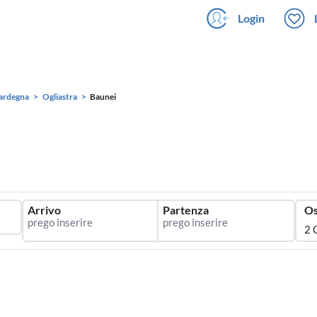
Login
ardegna
Ogliastra
Baunei
Arrivo
Partenza
Os
2 