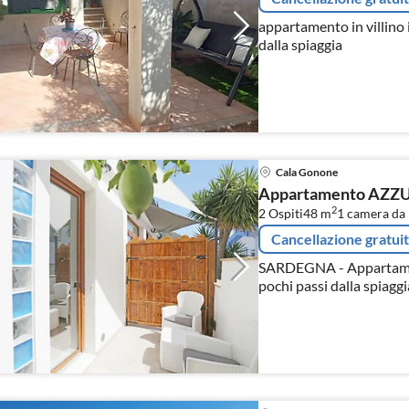
appartamento in villino 
dalla spiaggia
Cala Gonone
Appartamento AZZ
2
2 Ospiti
48 m
1
camera da 
Cancellazione gratui
SARDEGNA - Appartam
pochi passi dalla spiaggi