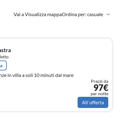
Vai a Visualizza mappa
Ordina per: casuale
stra
letto
ta
 in villa a soli 10 minuti dal mare
Prezzi da
97€
per notte
All`offerta