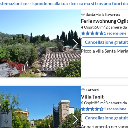
stemazioni corrispondono alla tua ricerca ma si trovano fuori dal
Santa Maria Navarrese
Ferienwohnung Oglia
2
4 Ospiti
50 m
2
camere da 
1 recensione
Cancellazione gratui
Piccola villa Santa Mari
Lotzorai
Villa Tanit
2
6 Ospiti
85 m
3
camere da 
1 recensione
Cancellazione gratui
Appartamento per vacan