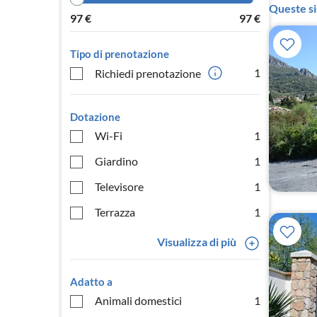
Queste si
97
€
97
€
Tipo di prenotazione
1
Richiedi prenotazione
Dotazione
Wi-Fi
1
Giardino
1
Televisore
1
Terrazza
1
Visualizza di più
Adatto a
Animali domestici
1