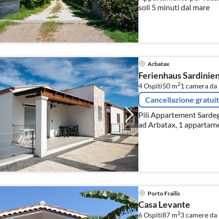
soli 5 minuti dal mare
Arbatax
Ferienhaus Sardinie
2
4 Ospiti
50 m
1
camera da 
Cancellazione gratui
Pili Appartement Sarde
ad Arbatax, 1 appartame
Porto Frailis
Casa Levante
2
6 Ospiti
87 m
3
camere da l