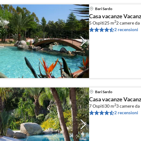
Bari Sardo
Casa vacanze Vacanza
2
5 Ospiti
25 m
2
camere da l
2 recensioni
Bari Sardo
Casa vacanze Vacanza
2
7 Ospiti
30 m
3
camere da l
2 recensioni