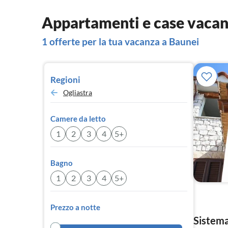
Appartamenti e case vacan
1 offerte per la tua vacanza a Baunei
Regioni
Ogliastra
Camere da letto
1
2
3
4
5+
Bagno
1
2
3
4
5+
Prezzo a notte
Sistema