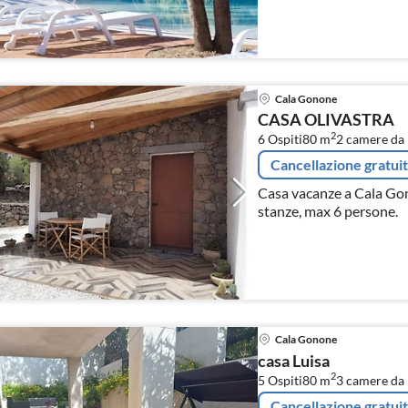
Cala Gonone
CASA OLIVASTRA
2
6 Ospiti
80 m
2
camere da 
Cancellazione gratui
Casa vacanze a Cala Gon
stanze, max 6 persone.
Cala Gonone
casa Luisa
2
5 Ospiti
80 m
3
camere da 
Cancellazione gratui