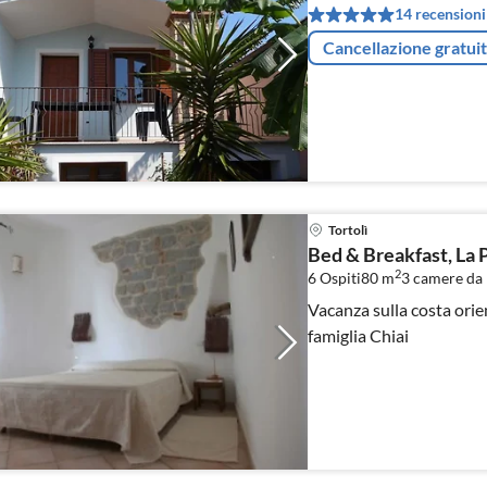
14 recensioni
Cancellazione gratui
Tortolì
Bed & Breakfast, La 
2
6 Ospiti
80 m
3
camere da 
Vacanza sulla costa orie
famiglia Chiai