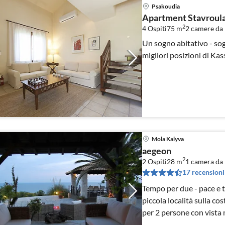
Psakoudia
Apartment Stavroul
2
4 Ospiti
75 m
2
camere da 
Un sogno abitativo - sog
migliori posizioni di Kas
Mola Kalyva
aegeon
2
2 Ospiti
28 m
1
camera da 
17 recensioni
Tempo per due - pace e tra
piccola località sulla cost
per 2 persone con vista 