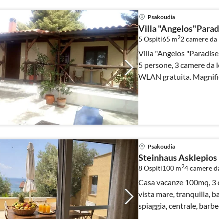
Psakoudia
Villa "Angelos"Parad
2
5 Ospiti
65 m
2
camere da l
Villa "Angelos "Paradise
5 persone, 3 camere da l
WLAN gratuita. Magnific
Psakoudia
Steinhaus Asklepios
2
8 Ospiti
100 m
4
camere da
Casa vacanze 100mq, 3 camere da letto, fino a 8 persone,
vista mare, tranquilla, 
spiaggia, centrale, barbe