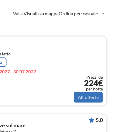
Vai a Visualizza mappa
Ordina per: casuale
 letto
ta
2027 - 30.07.2027
Prezzi da
224€
per notte
All`offerta
5.0
ze sul mare
etto (+1)