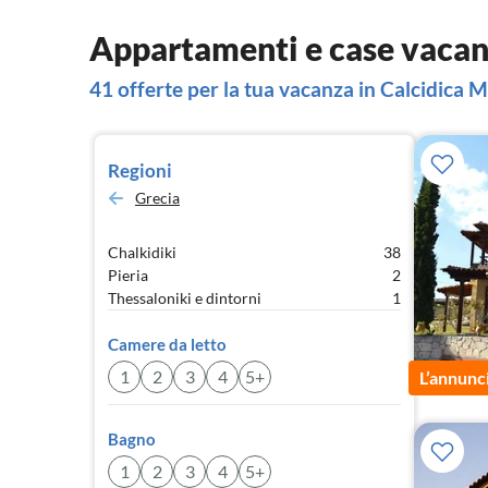
Appartamenti e case vacan
41 offerte per la tua vacanza in Calcidica
Regioni
Grecia
Chalkidiki
38
Pieria
2
Thessaloniki e dintorni
1
Camere da letto
1
2
3
4
5+
L’annunc
Bagno
1
2
3
4
5+