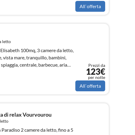
All`offerta
 letto
 camere da letto,
, vista mare, tranquillo, bambini,
 spiaggia, centrale, barbecue, aria
Prezzi da
123€
per notte
All`offerta
a di relax Vourvourou
letto
da letto, fino a 5