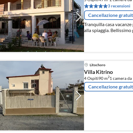
3 recensioni
Cancellazione gratui
Tranquilla casa vacanze 
alla spiaggia. Bellissim
sole in abbondanza. La ca
cieco. A misura di bamb
Litochoro
Villa Kitrino
2
4 Ospiti
90 m
1
camera da l
Cancellazione gratui