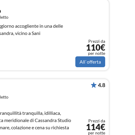
a
letto
giorno accogliente in una delle
sandra, vicino a Sani
Prezzi da
110€
per notte
All`offerta
4.8
letto
nquillità tranquilla, idilliaca,
a meridionale di Cassandra Studio
Prezzi da
114€
mare, colazione e cena su richiesta
per notte