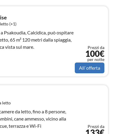
ise
etto (+1)
 a Psakoudia, Calcidica, può ospitare
etto, 65 m² 120 metri dalla spiaggia,
a vista sul mare.
Prezzi da
100€
per notte
All`offerta
 letto
bambini, cane ammesso, vicino alla
cue, terrazza e Wi-Fi
Prezzi da
133€