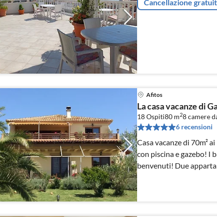
Cancellazione gratui
Afitos
La casa vacanze di G
2
18 Ospiti
80 m
8
camere da
6 recensioni
Casa vacanze di 70m² ai 
con piscina e gazebo! I b
benvenuti! Due appartam