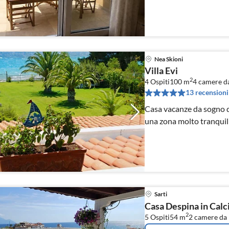
Nea Skioni
Villa Evi
2
4 Ospiti
100 m
4
camere da
13 recensioni
Casa vacanze da sogno di
una zona molto tranquil
Sarti
Casa Despina in Calci
2
5 Ospiti
54 m
2
camere da 