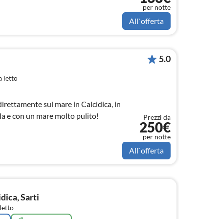
per notte
All`offerta
5.0
 letto
rettamente sul mare in Calcidica, in
la e con un mare molto pulito!
Prezzi da
250€
per notte
All`offerta
dica, Sarti
letto