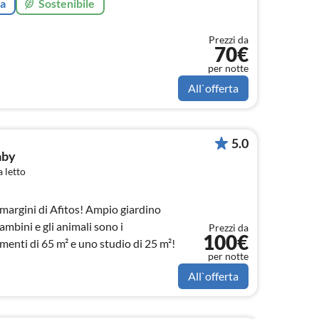
ta
Sostenibile
Prezzi da
70€
per notte
All`offerta
5.0
aby
 letto
margini di Afitos! Ampio giardino
ambini e gli animali sono i
Prezzi da
100€
enti di 65 m² e uno studio di 25 m²!
per notte
All`offerta