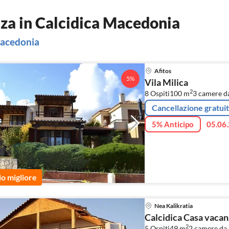
za in Calcidica Macedonia
 Macedonia
Afitos
5%
Vila Milica
2
8 Ospiti
100 m
3
camere da
Cancellazione gratui
5% Anticipo
05.06.
io migliore
Nea Kalikratia
Calcidica Casa vacan
2
5 Ospiti
49 m
2
camere da l