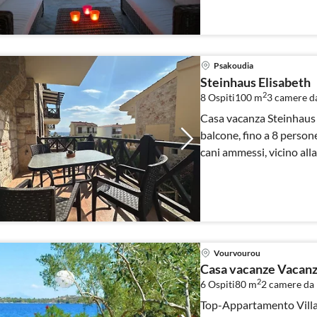
Psakoudia
Steinhaus Elisabeth
2
8 Ospiti
100 m
3
camere da
Casa vacanza Steinhaus Elisabeth 100mq, 3
balcone, fino a 8 persone
cani ammessi, vicino alla
condizionata, WLAN
Vourvourou
Casa vacanze Vacanz
2
6 Ospiti
80 m
2
camere da 
Top-Appartamento Villa Paradiso 2 camere 