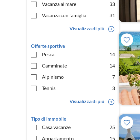
Vacanza al mare
33
Vacanza con famiglia
31
Visualizza di più
Offerte sportive
Pesca
14
Camminate
14
Alpinismo
7
Tennis
3
Visualizza di più
Tipo di immobile
Casa vacanze
25
Appartamento
15