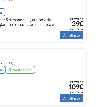
ta
Prezzi da
per 5 persone con giardino vicino
39€
o giardino piantumato con ombra e
per notte
sa si trova alla fine di un vicolo
ino!
All`offerta
etto (+1)
ta
Sostenibile
Prezzi da
109€
per notte
All`offerta