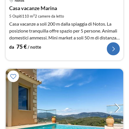
Notos
da
7
Casa vacanze Marina
pe
2
5 Ospiti
110 m
2
camere da letto
not
Casa vacanze a soli 200 m dalla spiaggia di Notos. La
posizione tranquilla offre spazio per 5 persone. Animali
domestici ammessi. Mini market a soli 50 m di distanza.
Giardino con mobili da giardino.
75
€
da
/ notte