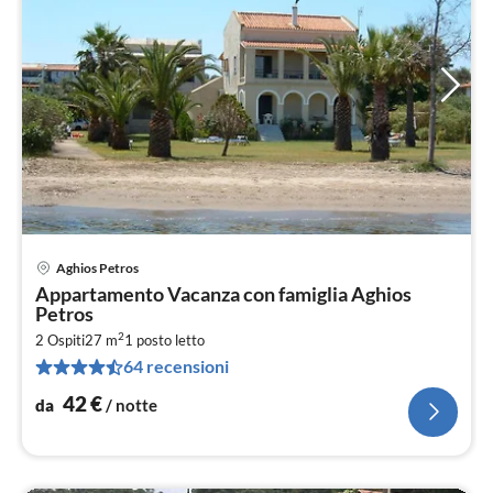
Aghios Petros
Pre
Appartamento Vacanza con famiglia Aghios
da
Petros
4
2
2 Ospiti
27 m
1
posto letto
pe
64 recensioni
not
42
€
da
/ notte