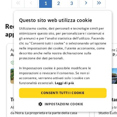
1
2
3
Questo sito web utilizza cookie
Recensioni degli ospiti dei nostri
Utilizziamo cookie, dati personali e tecnologie simili per
appartamenti vacanza su Corfu
ottimizzare questo sito, per personalizzare i contenuti e
gli annunci e per l'analisi statistica dell'utilizzo. Facendo
clic su "Consenti tutti i cookie" o selezionando un'opzione
nelle impostazioni dei cookie, l'utente acconsente, come
Agosto 2024
Settembre 
5.0
descritto anche nella nostra dichiarazione sulla
Angela H. da Darmstadt
Nadine P.
protezione dei dati personali.
Ospite verificato da Resido.it
In Impostazioni cookie è possibile modificare le
Casa di vacanza Nora con
impostazioni o revocare il consenso. Se non si
due appartamenti
acconsente, verranno attivati solo i cookie con
Agios Spiridon
funzionalità essenziali.
Leggi di più
Mostra tedesco
CONSENTI TUTTI I COOKIE
Tutto a posto
Appartam
IMPOSTAZIONI COOKIE
Abbiamo trascorso una settimana bellissima
Abbiamo tra
da Nora. La proprietà e la parte della casa
Studio Euth