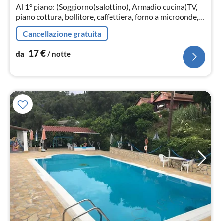
not
Al 1° piano: (Soggiorno(salottino), Armadio cucina(TV,
piano cottura, bollitore, caffettiera, forno a microonde,
frigorifero), Camera da letto(letto matrimoniale)
Cancellazione gratuita
17
€
da
/ notte