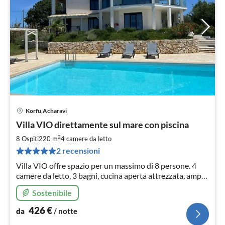
Korfu,Acharavi
Pre
Villa VIO direttamente sul mare con piscina
da
4
2
8 Ospiti
220 m
4
camere da letto
pe
2 recensioni
not
Villa VIO offre spazio per un massimo di 8 persone. 4
camere da letto, 3 bagni, cucina aperta attrezzata, ampio
soggiorno con veranda, grande terrazza con fantastica
Sostenibile
vista mare/piscina/spiaggia !!!2023 ampliato!!!
426
€
da
/ notte