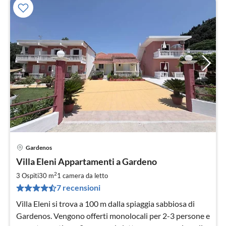
Gardenos
Pre
Villa Eleni Appartamenti a Gardeno
da
5
2
3 Ospiti
30 m
1
camera da letto
pe
7 recensioni
not
Villa Eleni si trova a 100 m dalla spiaggia sabbiosa di
Gardenos. Vengono offerti monolocali per 2-3 persone e