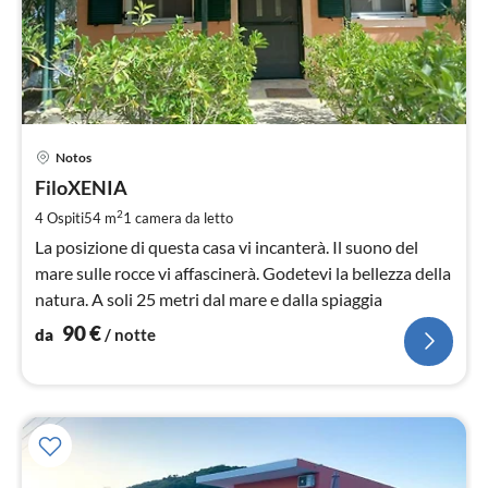
Pre
Notos
da
9
FiloXENIA
pe
2
4 Ospiti
54 m
1
camera da letto
not
La posizione di questa casa vi incanterà. Il suono del
mare sulle rocce vi affascinerà. Godetevi la bellezza della
natura. A soli 25 metri dal mare e dalla spiaggia
90
€
da
/ notte