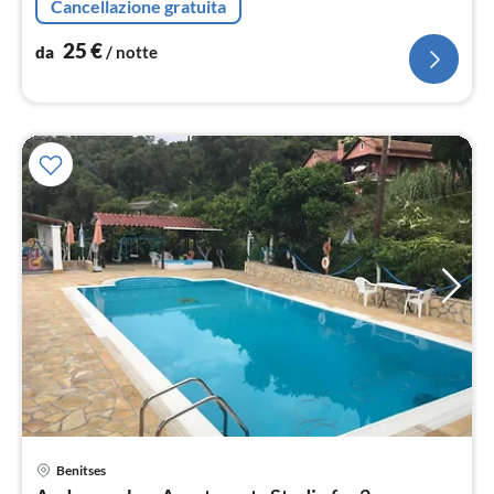
Cancellazione gratuita
25
€
da
/ notte
Benitses
Pre