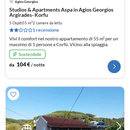
Agios Georgios
Pre
Studios & Apartments Aspa in Agios Georgios
da
Argirades- Korfu
1
2
5 Ospiti
55 m
2
camere da letto
pe
not
1 recensione
Vivi il comfort nel nostro appartamento di 55 m² per un
massimo di 5 persone a Corfù. Vicino alla spiaggia.
Sostenibile
104
€
da
/ notte