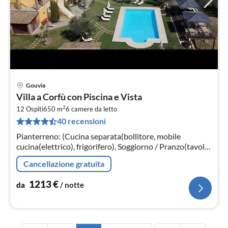
Gouvia
Pre
Villa a Corfù con Piscina e Vista
da
2
1
12 Ospiti
650 m
6
camere da letto
40 recensioni
pe
not
Pianterreno: (Cucina separata(bollitore, mobile
cucina(elettrico), frigorifero), Soggiorno / Pranzo(tavolo
da pranzo(4 persone), aria condizionata)
Cancellazione gratuita
1213
€
da
/ notte