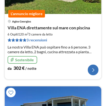
L’annuncio migliore
Agios Georgios
Pre
Villa ENA direttamente sul mare con piscina
da
3
2
6 Ospiti
120 m
3
camere da letto
pe
3 recensioni
not
La nostra Villa ENA può ospitare fino a 6 persone. 3
camere da letto, 2 bagni, cucina attrezzata a pianta
aperta con ampio soggiorno/sala da pranzo Ampia
Sostenibile
terrazza coperta, piscina privata e spiaggia
302
€
da
/ notte