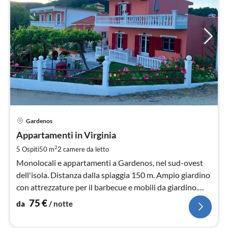
Pre
Gardenos
da
7
Appartamenti in Virginia
pe
2
5 Ospiti
50 m
2
camere da letto
not
Monolocali e appartamenti a Gardenos, nel sud-ovest
dell'isola. Distanza dalla spiaggia 150 m. Ampio giardino
con attrezzature per il barbecue e mobili da giardino.
Camere con aria condizionata. WiFi gratuito
75
€
da
/ notte