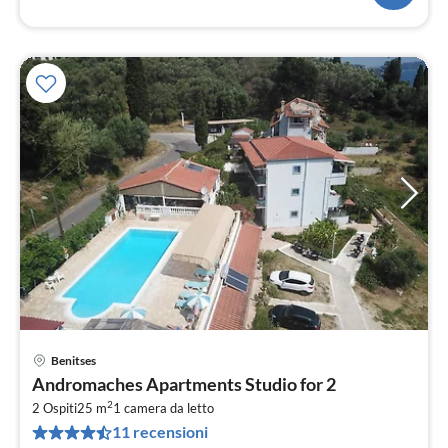
Benitses
Pre
Andromaches Apartments Studio for 2
da
2
1
2 Ospiti
25 m
1
camera da letto
11 recensioni
pe