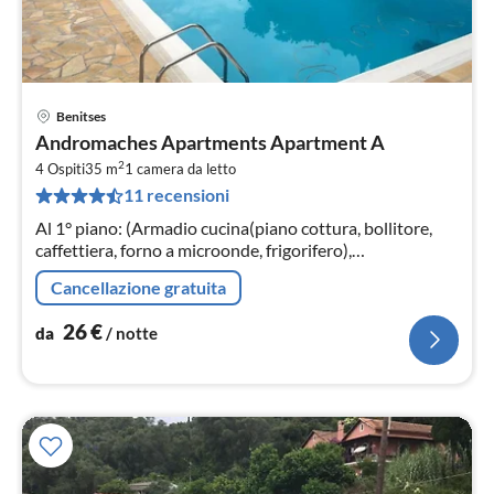
Benitses
Pre
Andromaches Apartments Apartment A
da
2
2
4 Ospiti
35 m
1
camera da letto
11 recensioni
pe
not
Al 1° piano: (Armadio cucina(piano cottura, bollitore,
caffettiera, forno a microonde, frigorifero),
Soggiorno/camera da letto(divano letto doppio, TV)
Cancellazione gratuita
26
€
da
/ notte