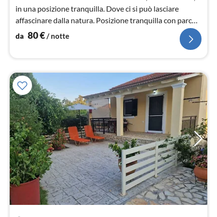
in una posizione tranquilla. Dove ci si può lasciare
affascinare dalla natura. Posizione tranquilla con parco
giochi per bambini.
80
€
da
/ notte