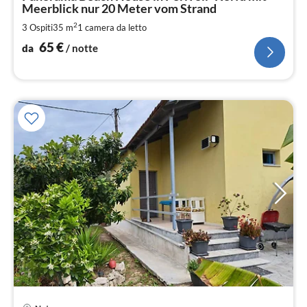
Meerblick nur 20 Meter vom Strand
pe
not
2
3 Ospiti
35 m
1
camera da letto
65
€
da
/ notte
Pre