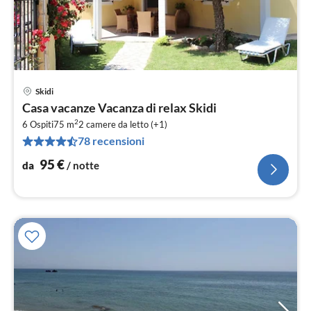
Skidi
Pre
Casa vacanze Vacanza di relax Skidi
da
2
9
6 Ospiti
75 m
2
camere da letto (+1)
78 recensioni
pe
not
95
€
da
/ notte