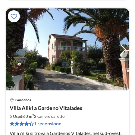
Gardenos
Pre
Villa Aliki a Gardeno Vitalades
da
8
2
5 Ospiti
60 m
2
camere da letto
pe
1 recensione
not
Villa Aliki si trova a Gardenos Vitalades, nel sud-ovest,