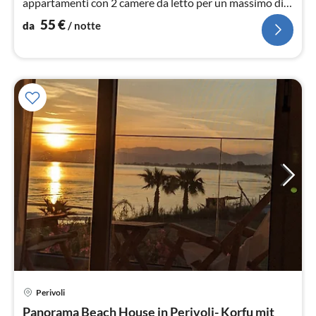
appartamenti con 2 camere da letto per un massimo di 5
persone
55
€
da
/ notte
Pre
Perivoli
da
6
Panorama Beach House in Perivoli- Korfu mit