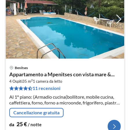
Benitses
Pre
Appartamento a Mpenitses con vista mare &...
da
2
2
4 Ospiti
35 m
1
camera da letto
11 recensioni
pe
not
Al 1° piano: (Armadio cucina(bollitore, mobile cucina,
caffettiera, forno, forno a microonde, frigorifero, piastre
elettriche, piastre elettriche)
Cancellazione gratuita
25
€
da
/ notte