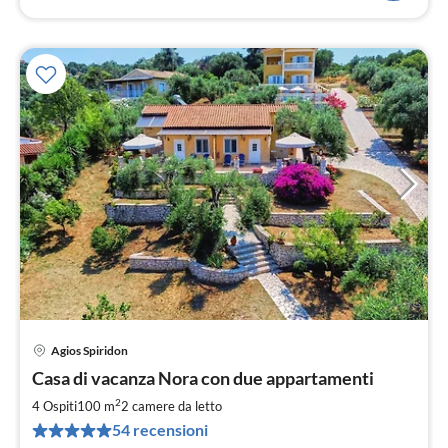
Agios Spiridon
Pre
Casa di vacanza Nora con due appartamenti
da
9
2
4 Ospiti
100 m
2
camere da letto
pe
54 recensioni
not