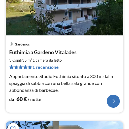
Gardenos
Pre
Euthimia a Gardeno Vitalades
da
6
2
3 Ospiti
35 m
1
camera da letto
pe
1 recensione
not
Appartamento Studio Euthimia situato a 300 m dalla
spiaggia di sabbia con una bella sala grande con
abbondanza di barbecue.
60
€
da
/ notte