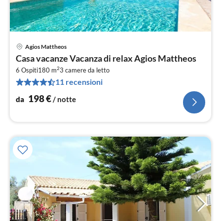
Agios Mattheos
Pre
Casa vacanze Vacanza di relax Agios Mattheos
da
2
1
6 Ospiti
180 m
3
camere da letto
11 recensioni
pe
not
198
€
da
/ notte