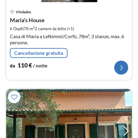
Pre
Vitalades
da
1
Maria's House
pe
2
6 Ospiti
78 m
2
camere da letto (+1)
not
Casa di Maria a Lefkimmi/Corfù, 78m², 3 stanze, max. 6
persone.
Cancellazione gratuita
110
€
da
/ notte