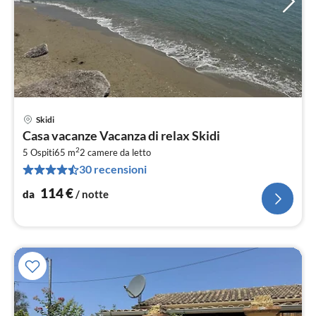
Skidi
Pre
Casa vacanze Vacanza di relax Skidi
da
2
1
5 Ospiti
65 m
2
camere da letto
30 recensioni
pe
not
114
€
da
/ notte