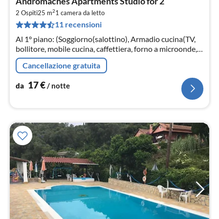
Andromaches Apartments Studio for 2
da
2
1
2 Ospiti
25 m
1
camera da letto
11 recensioni
pe
not
Al 1° piano: (Soggiorno(salottino), Armadio cucina(TV,
bollitore, mobile cucina, caffettiera, forno a microonde,
frigorifero), Camera da letto(letto matrimoniale)
Cancellazione gratuita
17
€
da
/ notte