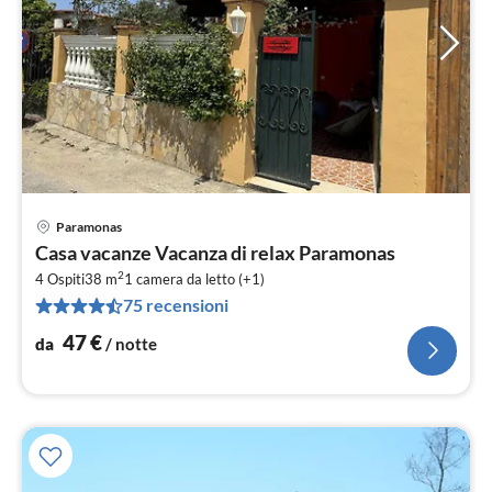
Paramonas
Pre
Casa vacanze Vacanza di relax Paramonas
da
2
4
4 Ospiti
38 m
1
camera da letto (+1)
75 recensioni
pe
not
47
€
da
/ notte