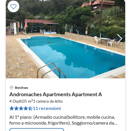
Benitses
Pre
Andromaches Apartments Apartment A
da
2
2
4 Ospiti
35 m
1
camera da letto
11 recensioni
pe
not
Al 1° piano: (Armadio cucina(bollitore, mobile cucina,
forno a microonde, frigorifero), Soggiorno/camera da
letto(divano letto doppio, TV)