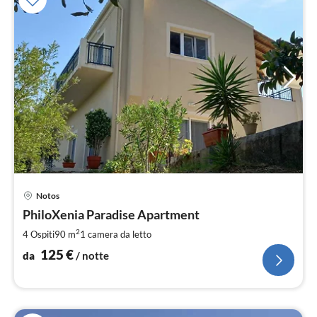
Pre
Notos
da
1
PhiloXenia Paradise Apartment
pe
2
4 Ospiti
90 m
1
camera da letto
not
125
€
da
/ notte