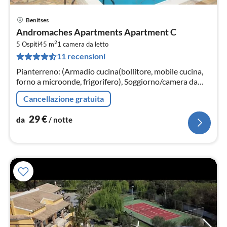
Benitses
Pre
Andromaches Apartments Apartment C
da
2
3
5 Ospiti
45 m
1
camera da letto
11 recensioni
pe
not
Pianterreno: (Armadio cucina(bollitore, mobile cucina,
forno a microonde, frigorifero), Soggiorno/camera da
letto(letto singolo, letto matrimoniale, TV)
Cancellazione gratuita
29
€
da
/ notte