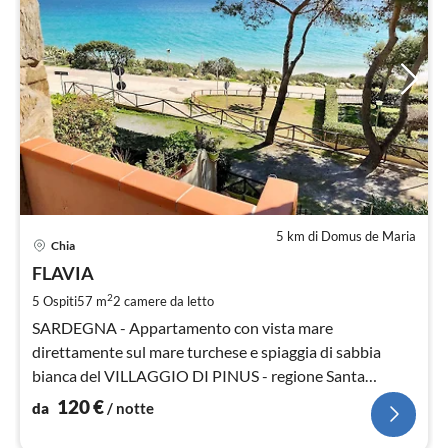
5 km di Domus de Maria
Pre
Chia
da
1
FLAVIA
pe
2
5 Ospiti
57 m
2
camere da letto
not
SARDEGNA - Appartamento con vista mare
direttamente sul mare turchese e spiaggia di sabbia
bianca del VILLAGGIO DI PINUS - regione Santa
Margherita di PULA - CHIA - CAGLIARI.
120
€
da
/ notte