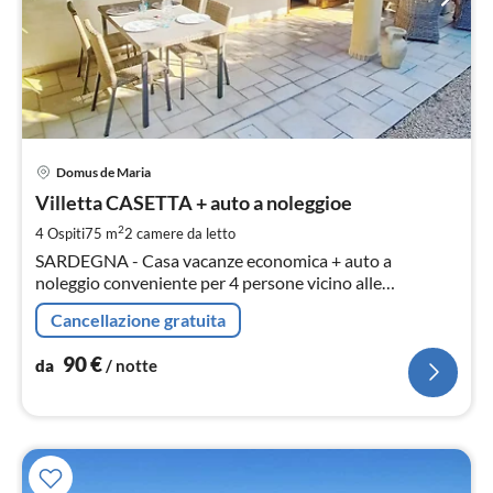
Pre
Domus de Maria
da
9
Villetta CASETTA + auto a noleggioe
pe
2
4 Ospiti
75 m
2
camere da letto
not
SARDEGNA - Casa vacanze economica + auto a
noleggio conveniente per 4 persone vicino alle
splendide spiagge di CHIA e TUERREDDA a Domus de
Cancellazione gratuita
Maria - CAGLIARI, Sud Sardegna.
90
€
da
/ notte