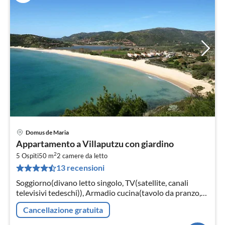
Domus de Maria
Pre
Appartamento a Villaputzu con giardino
da
2
1
5 Ospiti
50 m
2
camere da letto
13 recensioni
pe
not
Soggiorno(divano letto singolo, TV(satellite, canali
televisivi tedeschi)), Armadio cucina(tavolo da pranzo,
piano cottura(4 fuochi, gas), frigo con congelatore)
Cancellazione gratuita