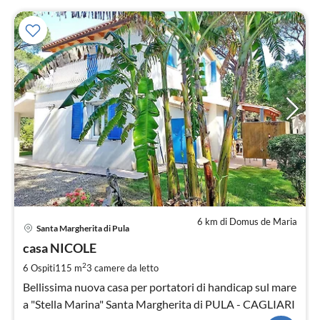
6 km di Domus de Maria
Pre
Santa Margherita di Pula
da
1
casa NICOLE
pe
2
6 Ospiti
115 m
3
camere da letto
not
Bellissima nuova casa per portatori di handicap sul mare
a "Stella Marina" Santa Margherita di PULA - CAGLIARI