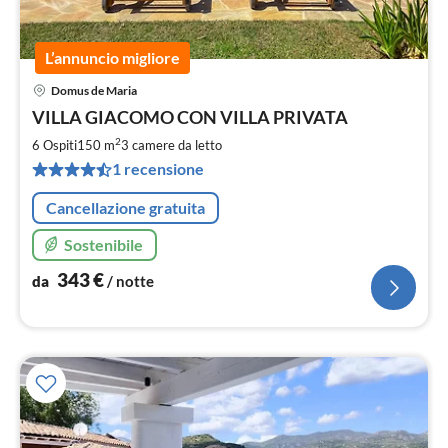
L’annuncio migliore
Domus de Maria
Pre
VILLA GIACOMO CON VILLA PRIVATA
da
3
2
6 Ospiti
150 m
3
camere da letto
pe
1 recensione
not
Cancellazione gratuita
Sostenibile
343
€
da
/ notte