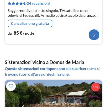
24 recensioni
pe
not
Soggiorno(divano letto singolo, TV(satellite, canali
televisivi tedeschi)), Armadio cucina(tavolo da pranzo,
piano cottura(4 fuochi, gas), frigo con congelatore)
Cancellazione gratuita
85
€
da
/ notte
Sistemazioni vicino a Domus de Maria
Queste sistemazioni corrispondono alla tua ricerca ma si
trovano fuori dall'area di destinazione.
10%