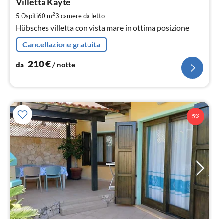
2
Villetta Kayte
pe
2
5 Ospiti
60 m
3
camere da letto
not
Hübsches villetta con vista mare in ottima posizione
Cancellazione gratuita
210
€
da
/ notte
5%