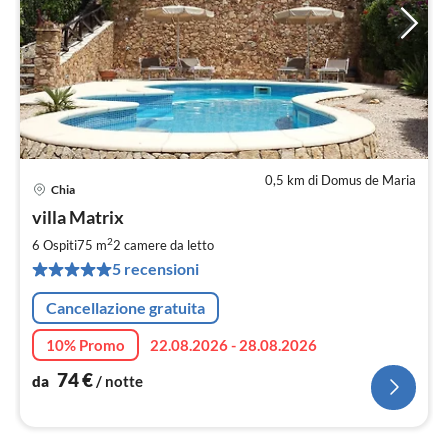
0,5 km di Domus de Maria
Chia
Pre
villa Matrix
da
7
2
6 Ospiti
75 m
2
camere da letto
pe
5 recensioni
not
Cancellazione gratuita
10% Promo
22.08.2026 - 28.08.2026
74
€
da
/ notte