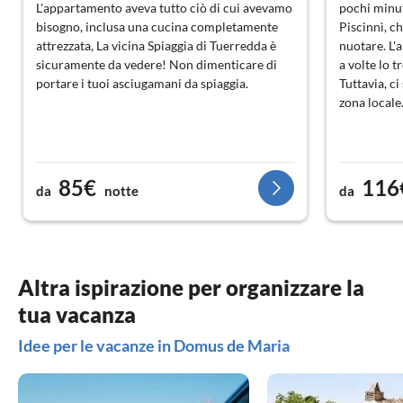
L'appartamento aveva tutto ciò di cui avevamo
pochi minut
bisogno, inclusa una cucina completamente
Piscinnì, ch
attrezzata, La vicina Spiaggia di Tuerredda è
nuotare. L'
sicuramente da vedere! Non dimenticare di
a volte lo 
portare i tuoi asciugamani da spiaggia.
Tuttavia, ci
zona locale
85€
116
da
notte
da
Altra ispirazione per organizzare la
tua vacanza
Idee per le vacanze in Domus de Maria