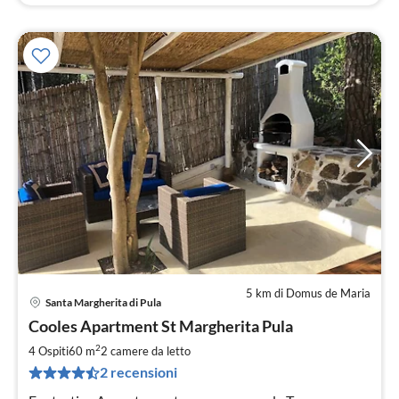
5 km di Domus de Maria
Santa Margherita di Pula
Pre
Cooles Apartment St Margherita Pula
da
9
2
4 Ospiti
60 m
2
camere da letto
pe
2 recensioni
not