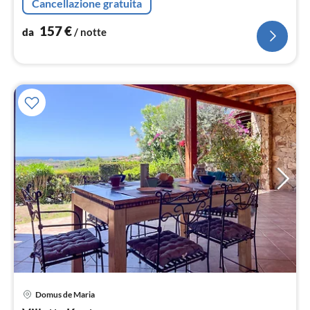
Cancellazione gratuita
157
€
da
/ notte
Pre
Domus de Maria
da