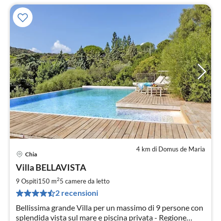
4 km di Domus de Maria
Chia
Pre
Villa BELLAVISTA
da
4
2
9 Ospiti
150 m
5
camere da letto
pe
2 recensioni
not
Bellissima grande Villa per un massimo di 9 persone con
splendida vista sul mare e piscina privata - Regione