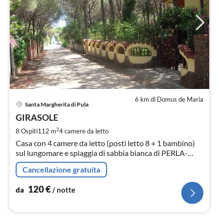
6 km di Domus de Maria
Pre
Santa Margherita di Pula
da
1
GIRASOLE
pe
2
8 Ospiti
112 m
4
camere da letto
not
Casa con 4 camere da letto (posti letto 8 + 1 bambino)
sul lungomare e spiaggia di sabbia bianca di PERLA-
MARINA - regione "Santa Margherita di Pula" - Sud
Cancellazione gratuita
Sardegna.
120
€
da
/ notte