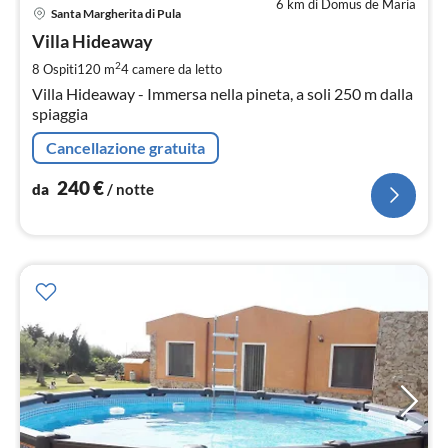
6 km di Domus de Maria
Pre
Santa Margherita di Pula
da
2
Villa Hideaway
pe
2
8 Ospiti
120 m
4
camere da letto
not
Villa Hideaway - Immersa nella pineta, a soli 250 m dalla
spiaggia
Cancellazione gratuita
240
€
da
/ notte