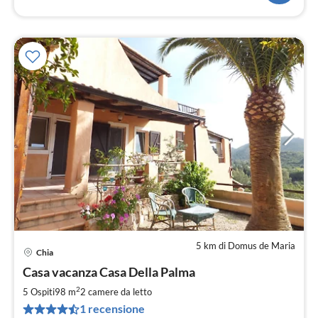
5 km di Domus de Maria
Chia
Pre
Casa vacanza Casa Della Palma
da
1
2
5 Ospiti
98 m
2
camere da letto
pe
1 recensione