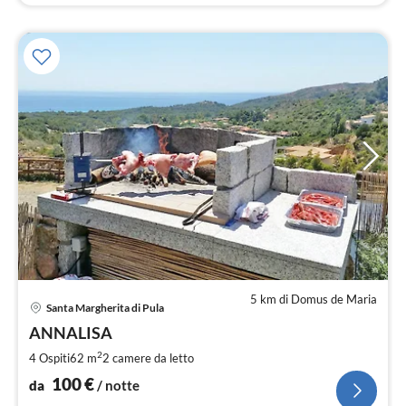
5 km di Domus de Maria
Pre
Santa Margherita di Pula
da
1
ANNALISA
pe
2
4 Ospiti
62 m
2
camere da letto
not
100
€
da
/ notte