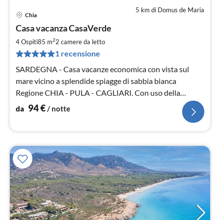
5 km di Domus de Maria
Chia
Pre
Casa vacanza CasaVerde
da
9
2
4 Ospiti
85 m
2
camere da letto
pe
1 recensione
not
SARDEGNA - Casa vacanze economica con vista sul
mare vicino a splendide spiagge di sabbia bianca
Regione CHIA - PULA - CAGLIARI. Con uso della
piscina nella residenza di Capo-Blu.
94
€
da
/ notte