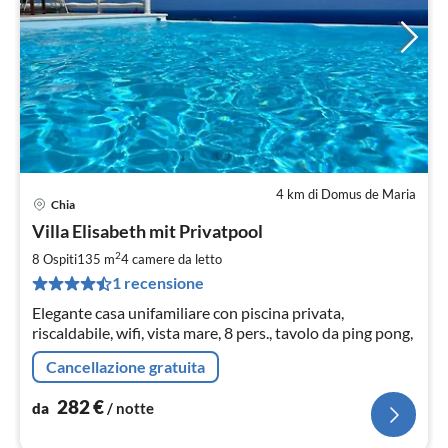
4 km di Domus de Maria
Chia
Pre
Villa Elisabeth mit Privatpool
da
2
2
8 Ospiti
135 m
4
camere da letto
pe
1 recensione
not
Elegante casa unifamiliare con piscina privata,
riscaldabile, wifi, vista mare, 8 pers., tavolo da ping pong,
Cancellazione gratuita
282
€
da
/ notte