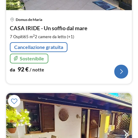
Pre
Domus de Maria
da
9
CASA IRIDE - Un soffio dal mare
pe
2
7 Ospiti
65 m
2
camere da letto (+1)
not
Cancellazione gratuita
Sostenibile
92
€
da
/ notte