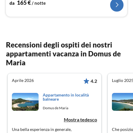
165
€
da
/ notte
Recensioni degli ospiti dei nostri
appartamenti vacanza in Domus de
Maria
Aprile 2026
Luglio 202
4.2
Appartamento in località
balneare
Domus de Maria
Mostra tedesco
Una bella esperienza in generale,
Che posizio