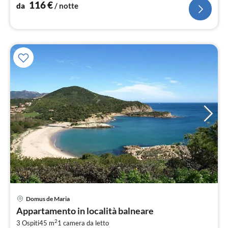
116
€
da
/ notte
Domus de Maria
Pre
Appartamento in località balneare
da
2
8
3 Ospiti
45 m
1
camera da letto