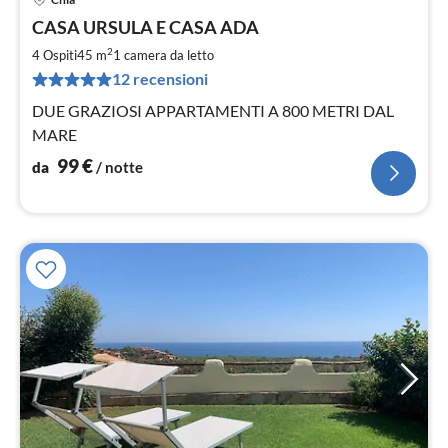
Pre
CASA URSULA E CASA ADA
da
9
2
4 Ospiti
45 m
1
camera da letto
pe
12 recensioni
not
DUE GRAZIOSI APPARTAMENTI A 800 METRI DAL
MARE
99
€
da
/ notte