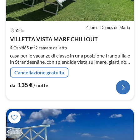
4 km di Domus de Maria
Pre
Chia
da
1
VILLETTA VISTA MARE CHILLOUT
pe
2
4 Ospiti
65 m
2
camere da letto
not
casa per le vacanze di classe in una posizione tranquilla e
in Strandesnähe, con splendida vista sul mare, giardino
privato, aria condizionata, TV satellitare, internet,
Cancellazione gratuita
barbecue e parcheggio privato.
135
€
da
/ notte