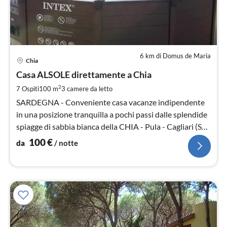
6 km di Domus de Maria
Pre
Chia
da
1
Casa ALSOLE direttamente a Chia
pe
2
7 Ospiti
100 m
3
camere da letto
not
SARDEGNA - Conveniente casa vacanze indipendente
in una posizione tranquilla a pochi passi dalle splendide
spiagge di sabbia bianca della CHIA - Pula - Cagliari (Sud
Sardegna)
100
€
da
/ notte