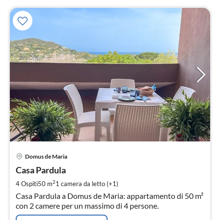
Pre
Domus de Maria
da
1
Casa Pardula
pe
2
4 Ospiti
50 m
1
camera da letto (+1)
not
Casa Pardula a Domus de Maria: appartamento di 50 m²
con 2 camere per un massimo di 4 persone.