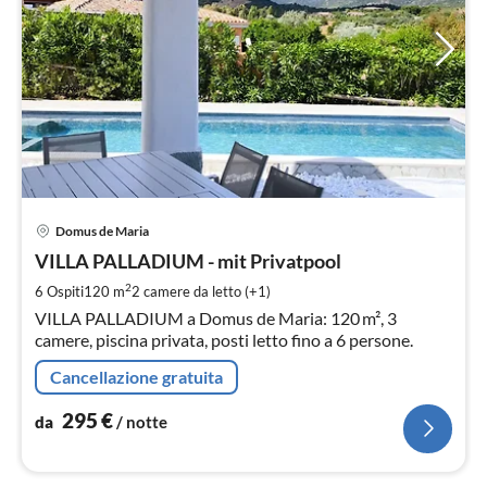
Pre
Domus de Maria
da
2
VILLA PALLADIUM - mit Privatpool
pe
2
6 Ospiti
120 m
2
camere da letto (+1)
not
VILLA PALLADIUM a Domus de Maria: 120 m², 3
camere, piscina privata, posti letto fino a 6 persone.
Cancellazione gratuita
295
€
da
/ notte