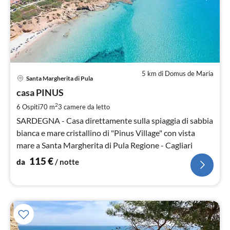
5 km di Domus de Maria
Pre
Santa Margherita di Pula
da
1
casa PINUS
pe
2
6 Ospiti
70 m
3
camere da letto
not
SARDEGNA - Casa direttamente sulla spiaggia di sabbia
bianca e mare cristallino di "Pinus Village" con vista
mare a Santa Margherita di Pula Regione - Cagliari
115
€
da
/ notte