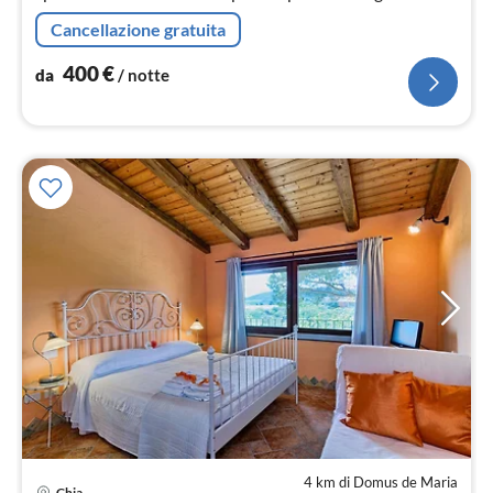
CHIA - PULA - CAGLIARI
Cancellazione gratuita
400
€
da
/ notte
4 km di Domus de Maria
Chia