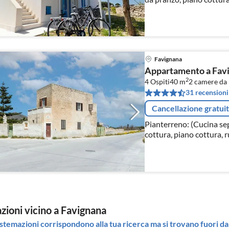
mobile cucina, cappa aspir
Favignana
Appartamento a Favig
2
4 Ospiti
40 m
2
camere da 
31 recensioni
Cancellazione gratui
Pianterreno: (Cucina se
cottura, piano cottura, 
cucina, cappa aspirante, c
zioni vicino a Favignana
stemazioni corrispondono alla tua ricerca ma si trovano fuori dal