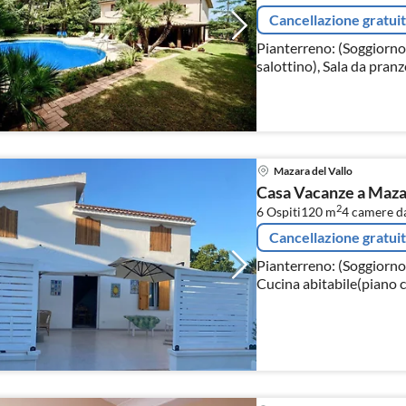
Cancellazione gratui
Pianterreno: (Soggiorno
salottino), Sala da pran
abitabile(piano cottura
Mazara del Vallo
Casa Vacanze a Mazar
2
6 Ospiti
120 m
4
camere da
Cancellazione gratui
Pianterreno: (Soggiorno(
Cucina abitabile(piano c
con congelatore, lavand