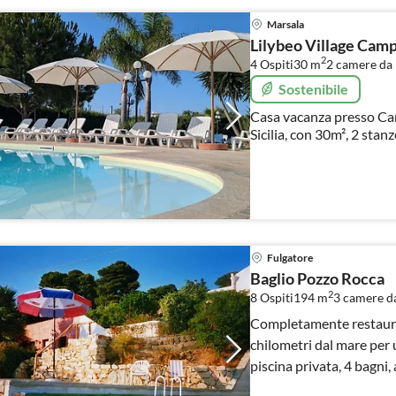
Marsala
Lilybeo Village Ca
2
4 Ospiti
30 m
2
camere da 
Sostenibile
Casa vacanza presso Cam
Sicilia, con 30m², 2 stan
Fulgatore
Baglio Pozzo Rocca
2
8 Ospiti
194 m
3
camere da
Completamente restaura
chilometri dal mare per
piscina privata, 4 bagni, 
lavastoviglie