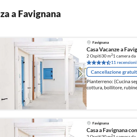
za a Favignana
Favignana
Casa Vacanze a Favig
2
2 Ospiti
30 m
1
camera da 
11 recensioni
Cancellazione gratui
Pianterreno: (Cucina se
cottura, bollitore, rubin
cappa aspirante, caffettie
Favignana
Casa a Favignana con
2
2 Ospiti
30 m
1
camera da 