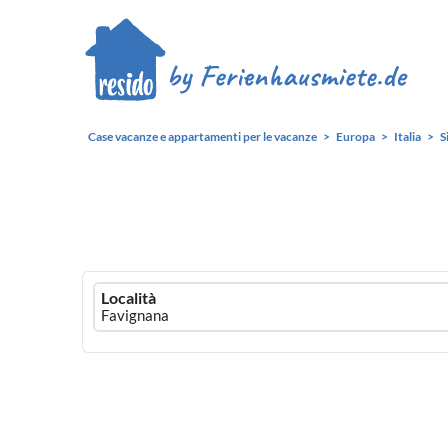
Case vacanze e appartamenti per le vacanze
Europa
Italia
S
Ferienhausmiete
Località
logo