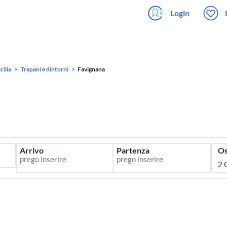
Login
icilia
Trapani e dintorni
Favignana
Arrivo
Partenza
Os
2 