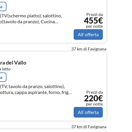
ta
Prezzi da
(TV(schermo piatto), salottino,
455€
zo(tavolo da pranzo), Cucina
per notte
(induzione)
All`offerta
37 km di Favignana
a del Vallo
 letto
ta
TV, tavolo da pranzo, salottino),
ottura, cappa aspirante, forno, frigo
Prezzi da
220€
ino)
per notte
All`offerta
37 km di Favignana