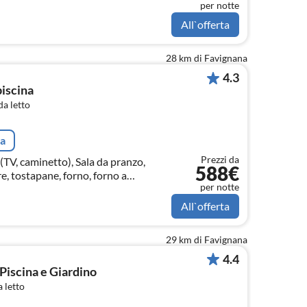
per notte
All`offerta
28 km di Favignana
4.3
piscina
a letto
ta
Prezzi da
TV, caminetto), Sala da pranzo,
588€
e, tostapane, forno, forno a
per notte
), Camera da letto(letto
All`offerta
29 km di Favignana
4.4
 Piscina e Giardino
 letto