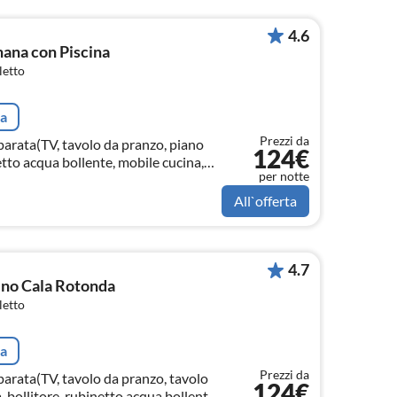
4.6
nana con Piscina
letto
ta
Prezzi da
parata(TV, tavolo da pranzo, piano
124€
etto acqua bollente, mobile cucina,
per notte
era per espresso, frigorifero)
All`offerta
4.7
ino Cala Rotonda
letto
ta
Prezzi da
parata(TV, tavolo da pranzo, tavolo
124€
, bollitore, rubinetto acqua bollente,