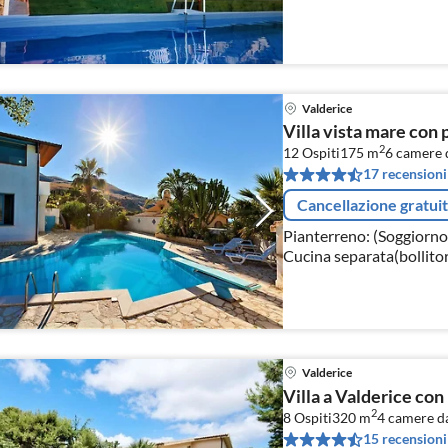
Valderice
Villa vista mare con 
2
12 Ospiti
175 m
6
camere d
17 recensioni
Cancellazione gratui
Pianterreno: (Soggiorno(
Cucina separata(bollitor
microonde, lavastoviglie
matrimoniale)
Valderice
Villa a Valderice con
2
8 Ospiti
320 m
4
camere da
15 recensioni