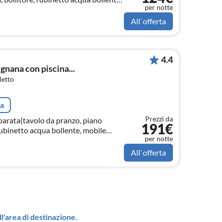
per notte
ante, caffettiera, caffettiera p...
All`offerta
4.4
nana con piscina...
letto
ta
Prezzi da
parata(tavolo da pranzo, piano
191€
rubinetto acqua bollente, mobile
per notte
affettiera, forno, frigorifero)
All`offerta
l'area di destinazione.