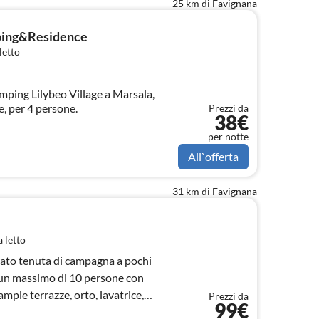
25 km di Favignana
mping&Residence
letto
ping Lilybeo Village a Marsala,
ze, per 4 persone.
Prezzi da
38€
per notte
All`offerta
31 km di Favignana
 letto
to tenuta di campagna a pochi
 un massimo di 10 persone con
ampie terrazze, orto, lavatrice,
Prezzi da
99€