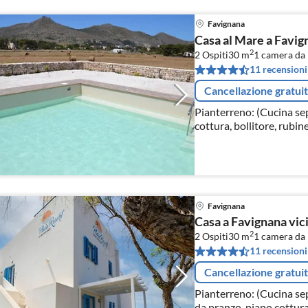
Favignana
Casa al Mare a Favig
2
2 Ospiti
30 m
1
camera da 
11 recensioni
Cancellazione gratui
Pianterreno: (Cucina se
cottura, bollitore, rubin
cappa aspirante, caffetti
Favignana
Casa a Favignana vic
2
2 Ospiti
30 m
1
camera da 
11 recensioni
Cancellazione gratui
Pianterreno: (Cucina se
da pranzo, piano cottura