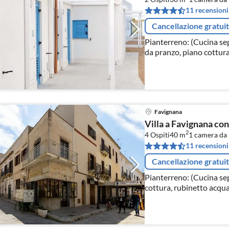
11 recensioni
Cancellazione gratui
Pianterreno: (Cucina se
da pranzo, piano cottura
mobile cucina, cappa aspir
Favignana
Villa a Favignana con 
2
4 Ospiti
40 m
1
camera da 
11 recensioni
Cancellazione gratui
Pianterreno: (Cucina se
cottura, rubinetto acqua
aspirante, caffettiera, fo