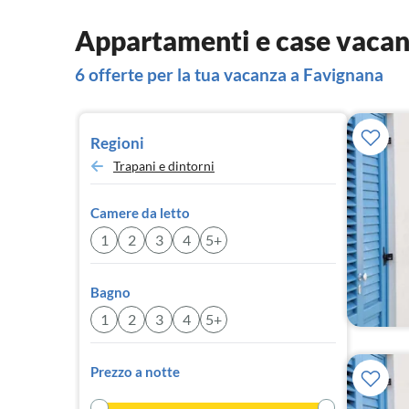
Appartamenti e case vacan
6 offerte per la tua vacanza a Favignana
Regioni
Trapani e dintorni
Camere da letto
1
2
3
4
5+
Bagno
1
2
3
4
5+
Prezzo a notte