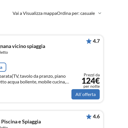
Vai a Visualizza mappa
Ordina per: casuale
4.7
nana vicino spiaggia
letto
ta
Prezzi da
parata(TV, tavolo da pranzo, piano
124€
etto acqua bollente, mobile cucina,
per notte
ra, caffettiera per espresso, forno...
All`offerta
4.6
 Piscina e Spiaggia
letto