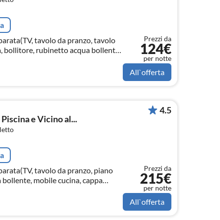
ta
Prezzi da
parata(TV, tavolo da pranzo, tavolo
124€
, bollitore, rubinetto acqua bollente,
per notte
ante, caffettiera, caffettiera p...
All`offerta
4.5
Piscina e Vicino al...
letto
ta
Prezzi da
parata(TV, tavolo da pranzo, piano
215€
 bollente, mobile cucina, cappa
per notte
rno, frigorifero)
All`offerta