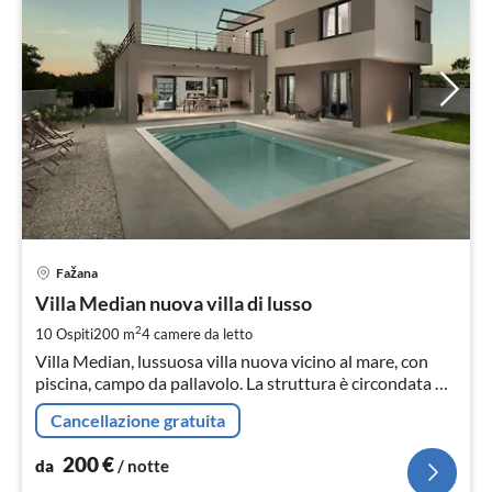
Pre
Fažana
da
2
Villa Median nuova villa di lusso
pe
2
10 Ospiti
200 m
4
camere da letto
not
Villa Median, lussuosa villa nuova vicino al mare, con
piscina, campo da pallavolo. La struttura è circondata da
una splendida natura incontaminata mediterranea e
Cancellazione gratuita
offre una pace perfetta!
200
€
da
/ notte