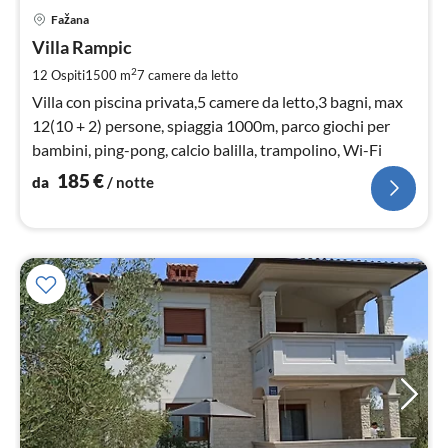
Pre
Fažana
da
1
Villa Rampic
pe
2
12 Ospiti
1500 m
7
camere da letto
not
Villa con piscina privata,5 camere da letto,3 bagni, max
12(10 + 2) persone, spiaggia 1000m, parco giochi per
bambini, ping-pong, calcio balilla, trampolino, Wi-Fi
185
€
da
/ notte