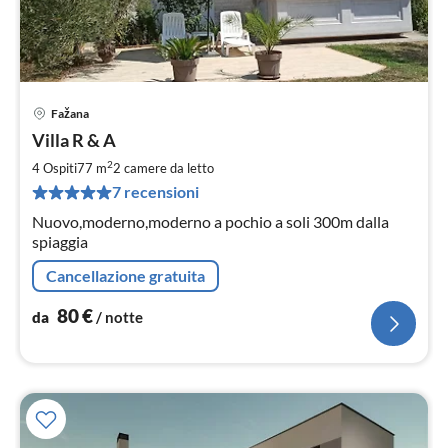
Fažana
Pre
Villa R & A
da
8
2
4 Ospiti
77 m
2
camere da letto
pe
7 recensioni
not
Nuovo,moderno,moderno a pochio a soli 300m dalla
spiaggia
Cancellazione gratuita
80
€
da
/ notte