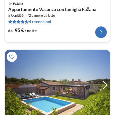
Fažana
Pre
Appartamento Vacanza con famiglia Fažana
da
2
9
5 Ospiti
55 m
2
camere da letto
4 recensioni
pe
not
95
€
da
/ notte