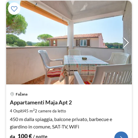
Pre
Fažana
da
1
Appartamenti Maja Apt 2
pe
2
4 Ospiti
45 m
2
camere da letto
not
450 m dalla spiaggia, balcone privato, barbecue e
giardino in comune, SAT-TV, WiFi
100
€
da
/ notte