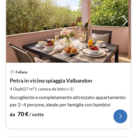
Pre
Fažana
da
7
Petra in vicino spiaggia Valbandon
pe
2
4 Ospiti
37 m
1
camera da letto (+1)
not
Accogliente e completamente attrezzato appartamento
per 2–4 persone, ideale per famiglie con bambini
70
€
da
/ notte