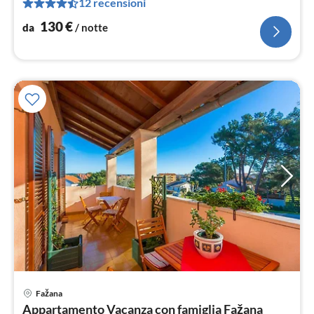
12 recensioni
pe
not
130
€
da
/ notte
Fažana
Pre
Appartamento Vacanza con famiglia Fažana