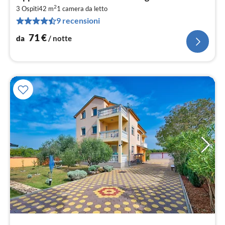
da
2
7
3 Ospiti
42 m
1
camera da letto
9 recensioni
pe
not
71
€
da
/ notte