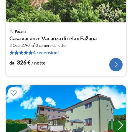
Fažana
Pre
Casa vacanze Vacanza di relax Fažana
da
2
3
8 Ospiti
190 m
3
camere da letto
4 recensioni
pe
not
326
€
da
/ notte