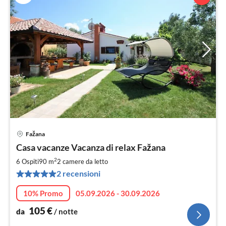
Fažana
Pre
Casa vacanze Vacanza di relax Fažana
da
1
2
6 Ospiti
90 m
2
camere da letto
pe
2 recensioni
not
10% Promo
05.09.2026 - 30.09.2026
105
€
da
/ notte