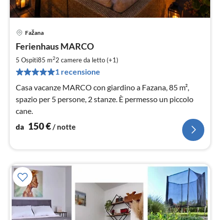
Fažana
Pre
Ferienhaus MARCO
da
1
2
5 Ospiti
85 m
2
camere da letto (+1)
pe
1 recensione
not
Casa vacanze MARCO con giardino a Fazana, 85 m²,
spazio per 5 persone, 2 stanze. È permesso un piccolo
cane.
150
€
da
/ notte