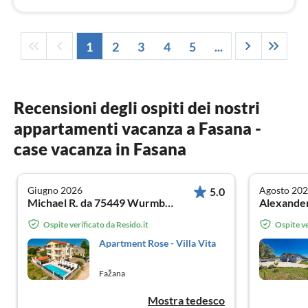
1
2
3
4
5
...
Recensioni degli ospiti dei nostri
appartamenti vacanza a Fasana -
case vacanza in Fasana
Giugno 2026
Agosto 20
5.0
Michael R. da 75449 Wurmberg
Alexander
Ospite verificato da Resido.it
Ospite ve
Apartment Rose - Villa Vita
Fažana
Mostra tedesco