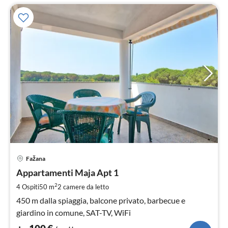
Pre
Fažana
da
1
Appartamenti Maja Apt 1
pe
2
4 Ospiti
50 m
2
camere da letto
not
450 m dalla spiaggia, balcone privato, barbecue e
giardino in comune, SAT-TV, WiFi