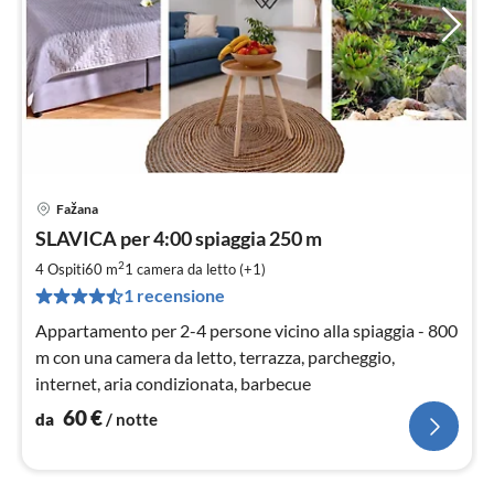
Fažana
Pre
SLAVICA per 4:00 spiaggia 250 m
da
6
2
4 Ospiti
60 m
1
camera da letto (+1)
pe
1 recensione
not
Appartamento per 2-4 persone vicino alla spiaggia - 800
m con una camera da letto, terrazza, parcheggio,
internet, aria condizionata, barbecue
60
€
da
/ notte