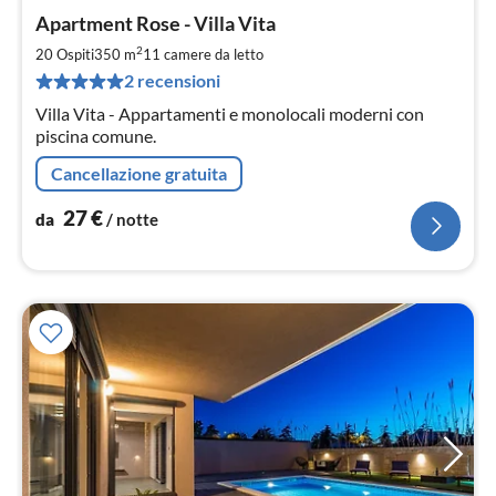
Pre
Apartment Rose - Villa Vita
da
2
2
20 Ospiti
350 m
11
camere da letto
pe
2 recensioni
not
Villa Vita - Appartamenti e monolocali moderni con
piscina comune.
Cancellazione gratuita
27
€
da
/ notte