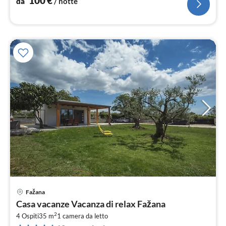
100
€
da
/ notte
Fažana
Pre
Casa vacanze Vacanza di relax Fažana
da
2
1
4 Ospiti
35 m
1
camera da letto