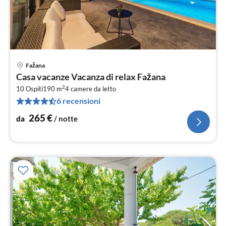
Fažana
Pre
Casa vacanze Vacanza di relax Fažana
da
2
2
10 Ospiti
190 m
4
camere da letto
6 recensioni
pe
not
265
€
da
/ notte