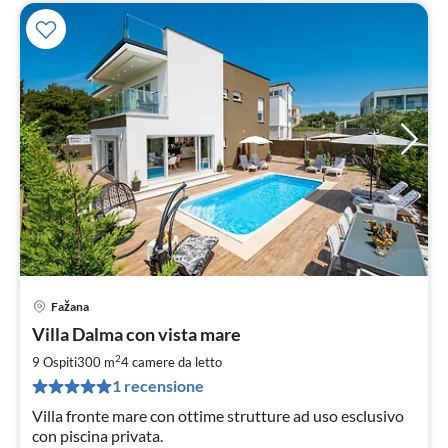
Fažana
Pre
Villa Dalma con vista mare
da
2
2
9 Ospiti
300 m
4
camere da letto
pe
1 recensione
not
Villa fronte mare con ottime strutture ad uso esclusivo
con piscina privata.