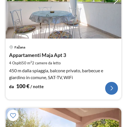
Pre
Fažana
da
1
Appartamenti Maja Apt 3
pe
2
4 Ospiti
50 m
2
camere da letto
not
450 m dalla spiaggia, balcone privato, barbecue e
giardino in comune, SAT-TV, WiFi
100
€
da
/ notte