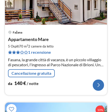
Fažana
Pre
Appartamento Mare
da
1
2
5 Ospiti
70 m
2
camere da letto
pe
1 recensione
not
Fasana, la grande città di vacanza, è un piccolo villaggio
di pescatori, l'ingresso al Parco Nazionale di Brioni. Un
luogo che sta diventando sempre più un centro di
Cancellazione gratuita
turismo.
140
€
da
/ notte
10%