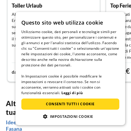
Toller Urlaub
Top Feri
Abbiamo avuto tutta la casa per tre famiglie.
Siamo stati
Era tutto come concordato in precedenza e
casa vacanz
Questo sito web utilizza cookie
super organizzato. Ottima vacanza e ottimo
A partire d
Utilizziamo cookie, dati personali e tecnologie simili per
servizio. Per questioni che sono emerse, come
signor Sugar
ottimizzare questo sito, per personalizzare i contenuti e
il frigorifero che non raffredda bene, è stato
Mario (gest
gli annunci e per l'analisi statistica dell'utilizzo. Facendo
subito fornito uno nuovo. Volentieri di nuovo.
tranquilla c
clic su "Consenti tutti i cookie" o selezionando un'opzione
spiagge di 
nelle impostazioni dei cookie, l'utente acconsente, come
La casa è mo
descritto anche nella nostra dichiarazione sulla
di cui si ha
protezione dei dati personali.
27€
91€
dotata di 2 
da
notte
da
soggiorno n
In Impostazioni cookie è possibile modificare le
impostazioni o revocare il consenso. Se non si
Quando sia
acconsente, verranno attivati solo i cookie con
un bollitor
funzionalità essenziali.
Leggi di più
alcuni min
In generale
Altra ispirazione per organizzare la
CONSENTI TUTTI I COOKIE
disponibili!
tua vacanza
Signor Sugar
IMPOSTAZIONI COOKIE
tempo, tor
Idee per le vacanze a Fasana - case vacanza in
Fasana
Cari saluti 