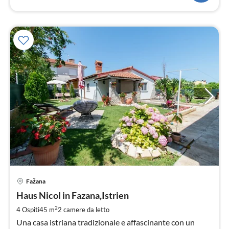
Pre
Fažana
da
8
Haus Nicol in Fazana,Istrien
pe
2
4 Ospiti
45 m
2
camere da letto
not
Una casa istriana tradizionale e affascinante con un