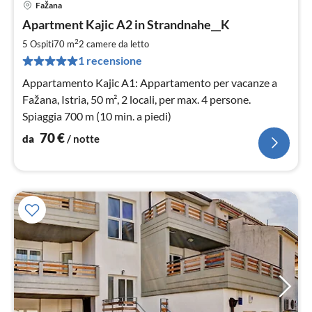
Fažana
Pre
Apartment Kajic A2 in Strandnahe__K
da
7
2
5 Ospiti
70 m
2
camere da letto
pe
1 recensione
not
Appartamento Kajic A1: Appartamento per vacanze a
Fažana, Istria, 50 m², 2 locali, per max. 4 persone.
Spiaggia 700 m (10 min. a piedi)
70
€
da
/ notte