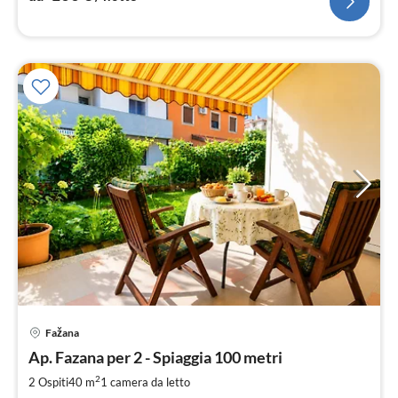
Pre
Fažana
da
8
Ap. Fazana per 2 - Spiaggia 100 metri
pe
2
2 Ospiti
40 m
1
camera da letto
not