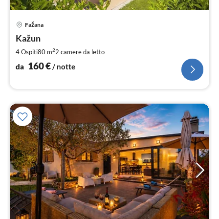
Pre
Fažana
da
1
Kažun
pe
2
4 Ospiti
80 m
2
camere da letto
not
160
€
da
/ notte