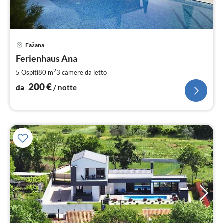
Pre
Fažana
da
2
Ferienhaus Ana
pe
2
5 Ospiti
80 m
3
camere da letto
not
200
€
da
/ notte