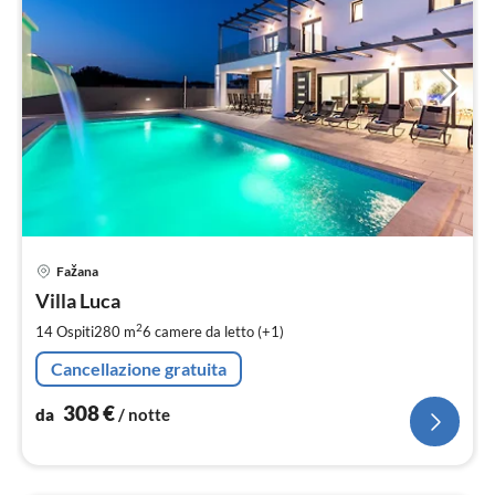
Pre
Fažana
da
3
Villa Luca
pe
2
14 Ospiti
280 m
6
camere da letto (+1)
not
Cancellazione gratuita
308
€
da
/ notte