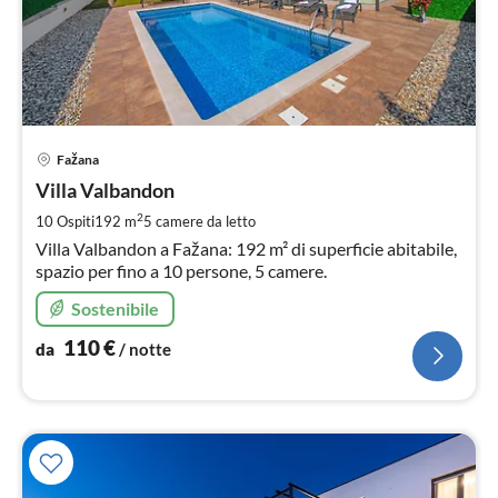
Pre
Fažana
da
1
Villa Valbandon
pe
2
10 Ospiti
192 m
5
camere da letto
not
Villa Valbandon a Fažana: 192 m² di superficie abitabile,
spazio per fino a 10 persone, 5 camere.
Sostenibile
110
€
da
/ notte