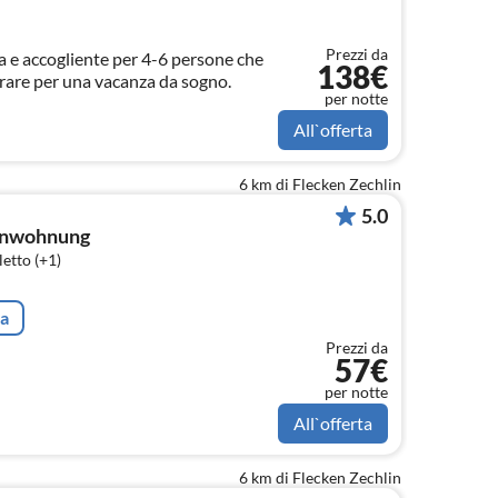
Prezzi da
a e accogliente per 4-6 persone che
138€
erare per una vacanza da sogno.
per notte
All`offerta
6 km di Flecken Zechlin
5.0
enwohnung
etto (+1)
ta
Prezzi da
57€
per notte
All`offerta
6 km di Flecken Zechlin