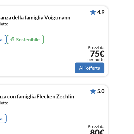
4.9
anza della famiglia Voigtmann
letto
ta
Sostenibile
Prezzi da
75€
per notte
All`offerta
5.0
a con famiglia Flecken Zechlin
letto
ta
Prezzi da
80€