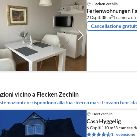
Flecken Zechlin
Ferienwohnungen Fa
2
2 Ospiti
38 m
1
camera da 
Cancellazione gratui
zioni vicino a Flecken Zechlin
stemazioni corrispondono alla tua ricerca ma si trovano fuori dal
Dorf Zechlin
Casa Hyggelig
2
6 Ospiti
110 m
3
camere da
1 recensione