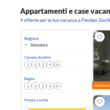
Appartamenti e case vacan
9 offerte per la tua vacanza a Flecken Zechl
Regioni
Rheinsberg
Camere da letto
1
2
3
4
5+
Bagno
L’annunc
1
2
3
4
5+
Prezzo a notte