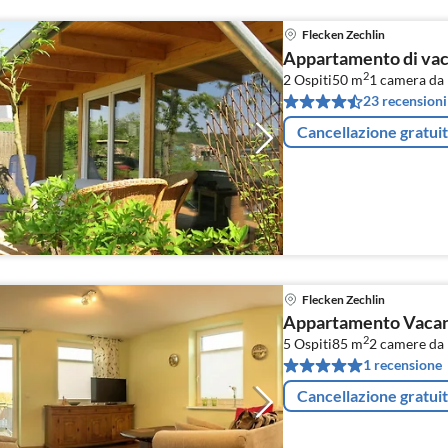
Flecken Zechlin
Appartamento di vac
2
2 Ospiti
50 m
1
camera da 
23 recensioni
Cancellazione gratui
Flecken Zechlin
Appartamento Vacanz
2
5 Ospiti
85 m
2
camere da 
1 recensione
Cancellazione gratui