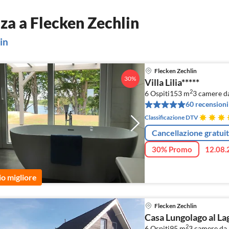
za a Flecken Zechlin
in
Flecken Zechlin
30%
Villa Lilia*****
2
6 Ospiti
153 m
3
camere da
60 recensioni
Classificazione DTV
Cancellazione gratui
30% Promo
12.08.
io migliore
Flecken Zechlin
Casa Lungolago al La
2
6 Ospiti
95 m
3
camere da 