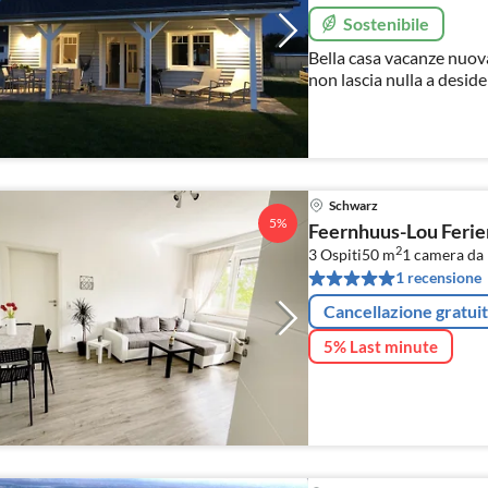
Sostenibile
Bella casa vacanze nuov
non lascia nulla a desid
Schwarz
5%
Feernhuus-Lou Feri
2
3 Ospiti
50 m
1
camera da l
1 recensione
Cancellazione gratui
5% Last minute