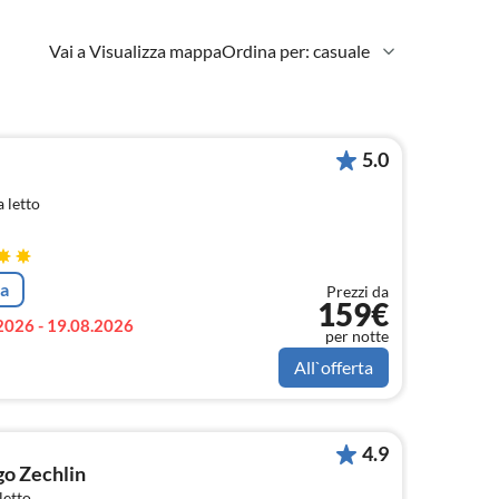
Vai a Visualizza mappa
Ordina per: casuale
5.0
 letto
ta
Prezzi da
159€
2026 - 19.08.2026
per notte
All`offerta
4.9
go Zechlin
letto