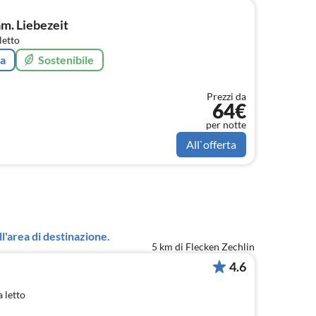
m. Liebezeit
letto
ta
Sostenibile
Prezzi da
64€
per notte
All`offerta
l'area di destinazione.
5 km di Flecken Zechlin
4.6
 letto