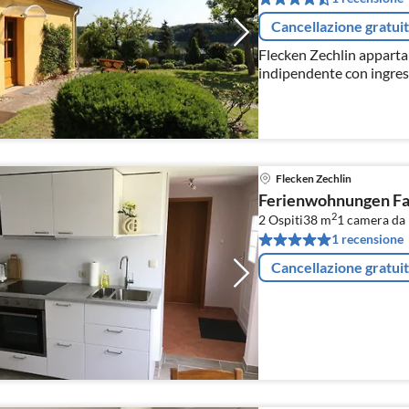
Cancellazione gratui
Flecken Zechlin apparta
indipendente con ingre
Flecken Zechlin
Ferienwohnungen Fa
2
2 Ospiti
38 m
1
camera da 
1 recensione
Cancellazione gratui