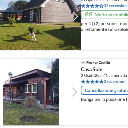
32 recensioni
Molto sostenibil
per 4 (+2) persone - mo
direttamente sul Großer 
escursionismo
Flecken Zechlin
Casa Sole
2
2 Ospiti
25 m
1
camera da 
2 recensioni
Cancellazione gratui
Bungalow in posizione tra