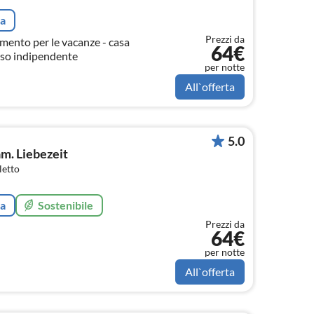
ta
Prezzi da
mento per le vacanze - casa
64€
sso indipendente
per notte
All`offerta
5.0
m. Liebezeit
letto
ta
Sostenibile
Prezzi da
64€
per notte
All`offerta