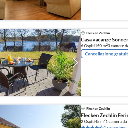
Flecken Zechlin
Casa vacanze Sonne
2
6 Ospiti
150 m
3
camere da
Cancellazione gratui
Flecken Zechlin
Flecken Zechlin Fe
2
2 Ospiti
45 m
1
camera da 
1 recensione