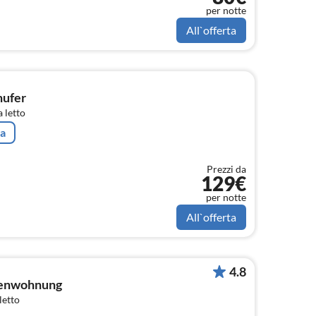
per notte
All`offerta
nufer
 letto
ta
Prezzi da
129€
per notte
All`offerta
4.8
rienwohnung
letto