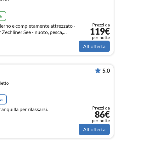
e
Prezzi da
derno e completamente attrezzato -
119€
Zechliner See - nuoto, pesca,
per notte
All`offerta
5.0
letto
ta
Prezzi da
nquilla per rilassarsi.
86€
per notte
All`offerta