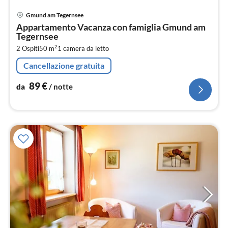
Pre
Gmund am Tegernsee
da
Appartamento Vacanza con famiglia Gmund am
8
Tegernsee
pe
2
2 Ospiti
50 m
1
camera da letto
not
Cancellazione gratuita
89
€
da
/ notte