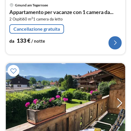
Pre
Gmund am Tegernsee
da
Appartamento per vacanze con 1 camera da...
1
2
2 Ospiti
60 m
1
camera da letto
pe
not
Cancellazione gratuita
133
€
da
/ notte