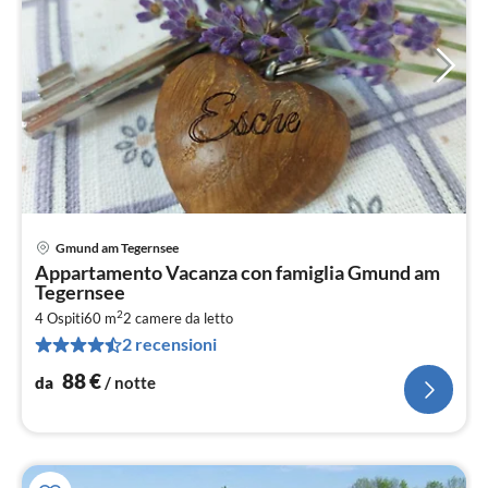
Gmund am Tegernsee
Pre
Appartamento Vacanza con famiglia Gmund am
da
Tegernsee
8
2
4 Ospiti
60 m
2
camere da letto
pe
2 recensioni
not
88
€
da
/ notte