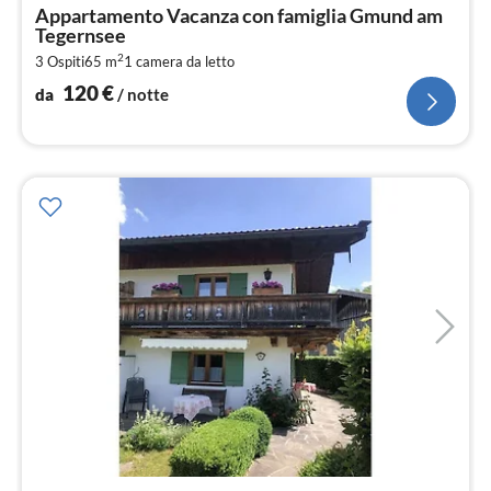
da
Appartamento Vacanza con famiglia Gmund am
1
Tegernsee
pe
2
3 Ospiti
65 m
1
camera da letto
not
120
€
da
/ notte