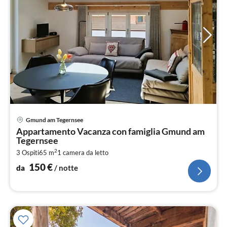
Pre
Gmund am Tegernsee
da
Appartamento Vacanza con famiglia Gmund am
1
Tegernsee
pe
2
3 Ospiti
65 m
1
camera da letto
not
150
€
da
/ notte