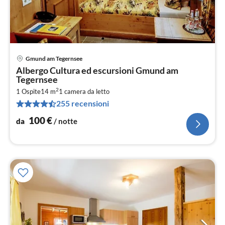
Gmund am Tegernsee
Pre
Albergo Cultura ed escursioni Gmund am
da
Tegernsee
1
2
1 Ospite
14 m
1
camera da letto
pe
255 recensioni
not
100
€
da
/ notte