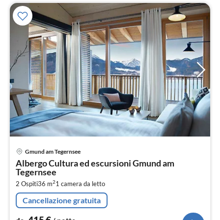
Pre
Gmund am Tegernsee
da
Albergo Cultura ed escursioni Gmund am
4
Tegernsee
pe
2
2 Ospiti
36 m
1
camera da letto
not
Cancellazione gratuita
415
€