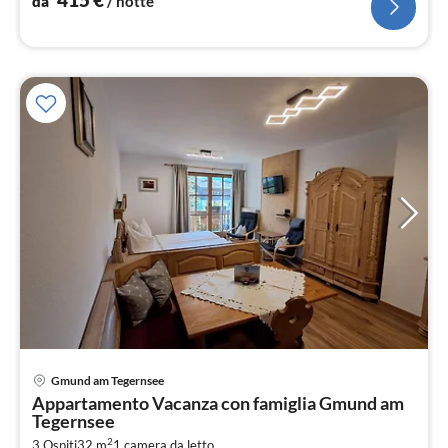
da
/ notte
Pre
Gmund am Tegernsee
da
Appartamento Vacanza con famiglia Gmund am
9
Tegernsee
pe
2
3 Ospiti
32 m
1
camera da letto