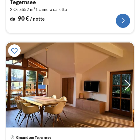
Tegernsee
pe
2
2 Ospiti
52 m
1
camera da letto
not
90
€
da
/ notte
Pre
Gmund am Tegernsee