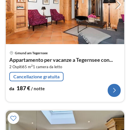
Pre
Gmund am Tegernsee
da
Appartamento per vacanze a Tegernsee con...
1
2
2 Ospiti
65 m
1
camera da letto
pe
not
Cancellazione gratuita
187
€
da
/ notte