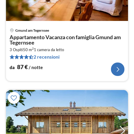
Gmund am Tegernsee
Pre
Appartamento Vacanza con famiglia Gmund am
da
Tegernsee
8
2
3 Ospiti
50 m
1
camera da letto
pe
2 recensioni
not
87
€
da
/ notte