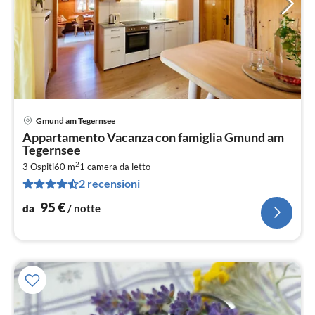
Gmund am Tegernsee
Pre
Appartamento Vacanza con famiglia Gmund am
da
Tegernsee
9
2
3 Ospiti
60 m
1
camera da letto
pe
2 recensioni
not
95
€
da
/ notte