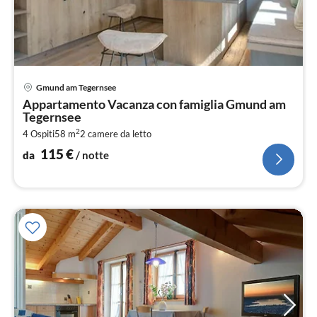
Pre
Gmund am Tegernsee
da
Appartamento Vacanza con famiglia Gmund am
1
Tegernsee
pe
2
4 Ospiti
58 m
2
camere da letto
not
115
€
da
/ notte