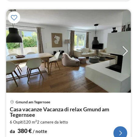
Pre
Gmund am Tegernsee
da
Casa vacanze Vacanza di relax Gmund am
3
Tegernsee
pe
2
6 Ospiti
120 m
2
camere da letto
not
380
€
da
/ notte