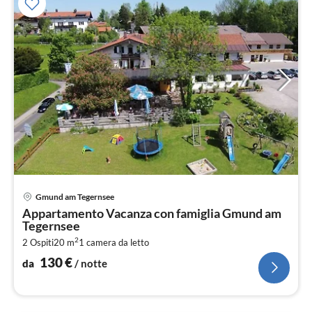
Pre
Gmund am Tegernsee
da
Appartamento Vacanza con famiglia Gmund am
1
Tegernsee
pe
2
2 Ospiti
20 m
1
camera da letto
not
130
€
da
/ notte