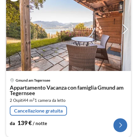
Pre
Gmund am Tegernsee
da
Appartamento Vacanza con famiglia Gmund am
1
Tegernsee
pe
2
2 Ospiti
44 m
1
camera da letto
not
Cancellazione gratuita
139
€
da
/ notte