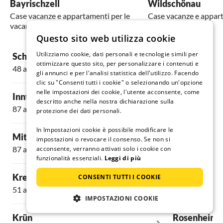
Bayrischzell
Wildschönau
Case vacanze e appartamenti per le
Case vacanze e appart
vacanze
vacanze
Questo sito web utilizza cookie
Utilizziamo cookie, dati personali e tecnologie simili per
Schliersee
Wildschöna
ottimizzare questo sito, per personalizzare i contenuti e
48 alloggi
11 alloggi
gli annunci e per l'analisi statistica dell'utilizzo. Facendo
clic su "Consenti tutti i cookie" o selezionando un'opzione
nelle impostazioni dei cookie, l'utente acconsente, come
Inntal
Fischbachau
descritto anche nella nostra dichiarazione sulla
87 alloggi
63 alloggi
protezione dei dati personali.
In Impostazioni cookie è possibile modificare le
Mittenwald
Aschau
impostazioni o revocare il consenso. Se non si
87 alloggi
acconsente, verranno attivati solo i cookie con
15 alloggi
funzionalità essenziali.
Leggi di più
Kreuth
Rottach-Ege
CONSENTI TUTTI I COOKIE
51 alloggi
103 alloggi
IMPOSTAZIONI COOKIE
Krün
Rosenheim