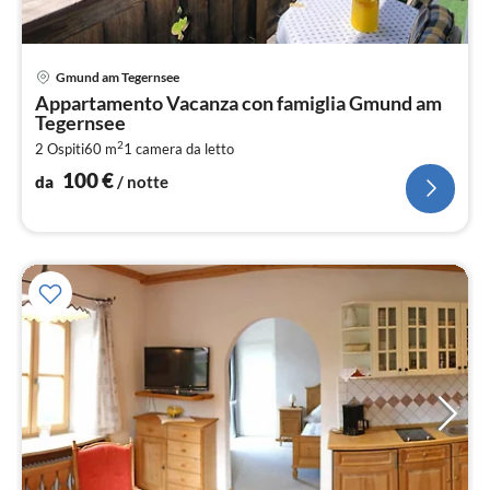
Pre
Gmund am Tegernsee
da
Appartamento Vacanza con famiglia Gmund am
1
Tegernsee
pe
2
2 Ospiti
60 m
1
camera da letto
not
100
€
da
/ notte