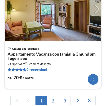
Gmund am Tegernsee
Pre
Appartamento Vacanza con famiglia Gmund am
da
Tegernsee
7
2
2 Ospiti
53 m
1
camera da letto
pe
2 recensioni
not
70
€
da
/ notte
1
2
3