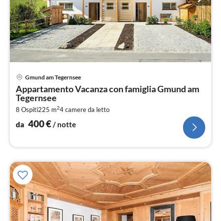
Pre
Gmund am Tegernsee
da
Appartamento Vacanza con famiglia Gmund am
4
Tegernsee
pe
2
8 Ospiti
225 m
4
camere da letto
not
400
€
da
/ notte