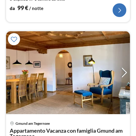
not
99
€
da
/ notte
Pre
Gmund am Tegernsee
da
Appartamento Vacanza con famiglia Gmund am
1
Tegernsee