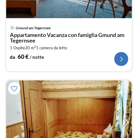
Pre
Gmund am Tegernsee
da
Appartamento Vacanza con famiglia Gmund am
6
Tegernsee
pe
2
1 Ospite
20 m
1
camera da letto
not
60
€
da
/ notte