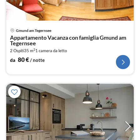
Pre
Gmund am Tegernsee
da
Appartamento Vacanza con famiglia Gmund am
8
Tegernsee
pe
2
2 Ospiti
35 m
1
camera da letto
not
80
€
da
/ notte