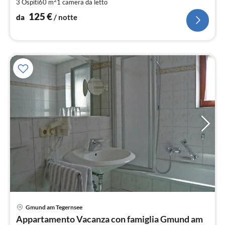
3 Ospiti
60 m
1
camera da letto
not
125
€
da
/ notte
Pre
Gmund am Tegernsee
da
Appartamento Vacanza con famiglia Gmund am
9