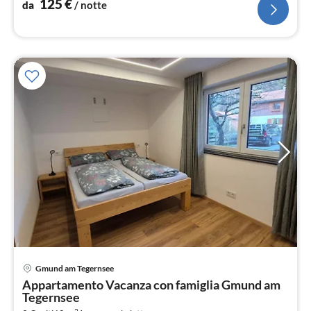
125
€
da
/ notte
Pre
Gmund am Tegernsee
da
Appartamento Vacanza con famiglia Gmund am
1
Tegernsee
pe
2