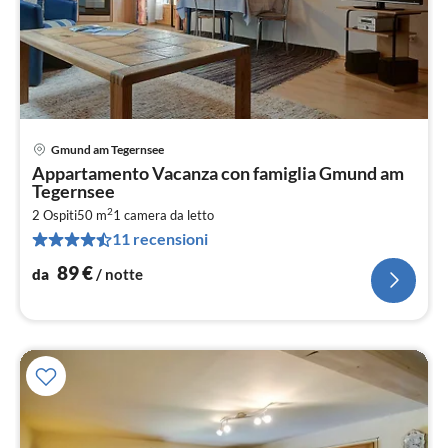
Gmund am Tegernsee
Pre
Appartamento Vacanza con famiglia Gmund am
da
Tegernsee
8
2
2 Ospiti
50 m
1
camera da letto
pe
11 recensioni
not
89
€
da
/ notte