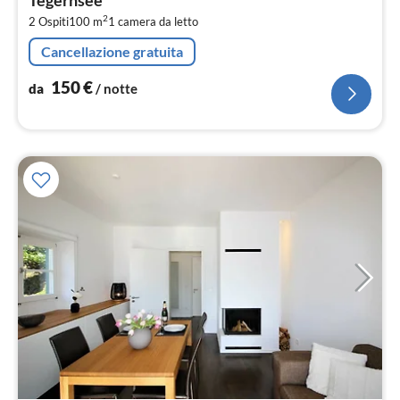
pe
2
2 Ospiti
100 m
1
camera da letto
not
Cancellazione gratuita
150
€
da
/ notte