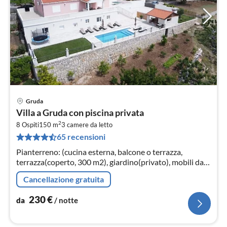
Gruda
Pre
Villa a Gruda con piscina privata
da
2
2
8 Ospiti
150 m
3
camere da letto
65 recensioni
pe
not
Pianterreno: (cucina esterna, balcone o terrazza,
terrazza(coperto, 300 m2), giardino(privato), mobili da
giardino, lettini prendisole, barbecue, piscina(privato)
Cancellazione gratuita
230
€
da
/ notte