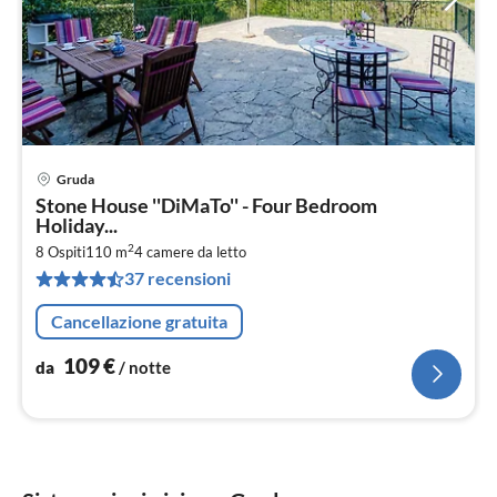
Gruda
Pre
Stone House ''DiMaTo'' - Four Bedroom
da
Holiday...
1
2
8 Ospiti
110 m
4
camere da letto
pe
37 recensioni
not
Cancellazione gratuita
109
€
da
/ notte