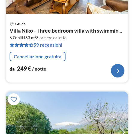
Gruda
Pre
Villa Niko - Three bedroom villa with swimmin...
da
2
2
6 Ospiti
183 m
3
camere da letto
59 recensioni
pe
not
Cancellazione gratuita
249
€
da
/ notte