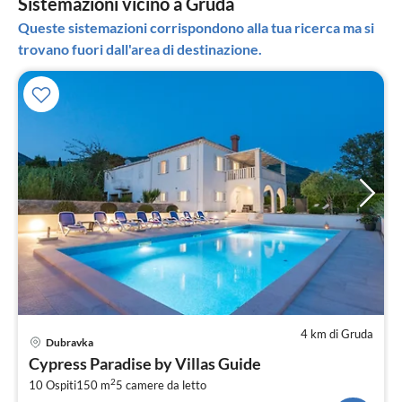
Sistemazioni vicino a Gruda
Queste sistemazioni corrispondono alla tua ricerca ma si
trovano fuori dall'area di destinazione.
4 km di Gruda
Pre
Dubravka
da
Cypress Paradise by Villas Guide
2
2
10 Ospiti
150 m
5
camere da letto
pe