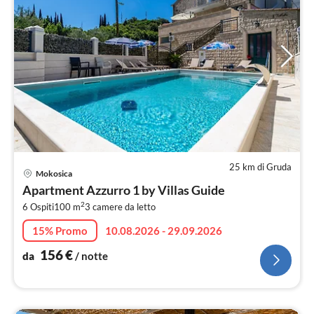
25 km di Gruda
Pre
Mokosica
da
Apartment Azzurro 1 by Villas Guide
1
2
6 Ospiti
100 m
3
camere da letto
pe
not
15% Promo
10.08.2026 - 29.09.2026
156
€
da
/ notte