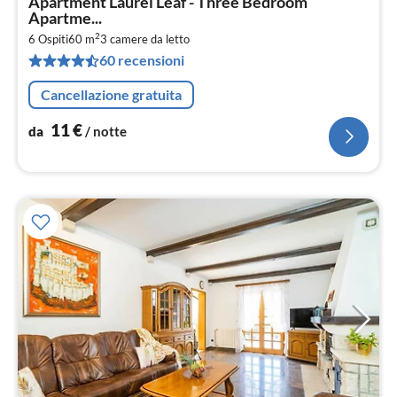
Apartment Laurel Leaf - Three Bedroom
da
Apartme...
1
2
6 Ospiti
60 m
3
camere da letto
pe
60 recensioni
not
Cancellazione gratuita
11
€
da
/ notte