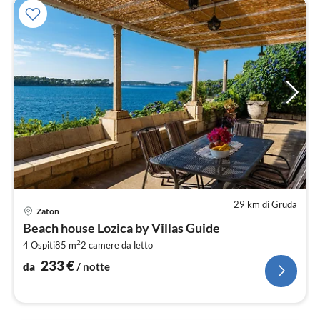
29 km di Gruda
Pre
Zaton
da
Beach house Lozica by Villas Guide
2
2
4 Ospiti
85 m
2
camere da letto
pe
not
233
€
da
/ notte