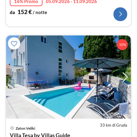
16% Promo
05.09.2026 - 11.09.2026
152
€
da
/ notte
10%
33 km di Gruda
Pre
Zaton Veliki
da
Villa Tesa by Villas Guide