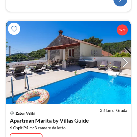
16%
33 km di Gruda
Pre
Zaton Veliki
da
Apartman Marita by Villas Guide
1
2
6 Ospiti
94 m
3
camere da letto
pe
not