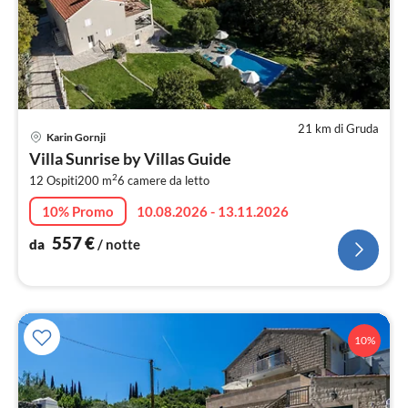
21 km di Gruda
Pre
Karin Gornji
da
Villa Sunrise by Villas Guide
5
2
12 Ospiti
200 m
6
camere da letto
pe
not
10% Promo
10.08.2026 - 13.11.2026
557
€
da
/ notte
10%