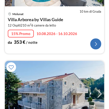
10 km di Gruda
Pre
Molunat
da
Villa Arborea by Villas Guide
3
2
12 Ospiti
210 m
6
camere da letto
pe
not
15% Promo
10.08.2026 - 16.10.2026
353
€
da
/ notte