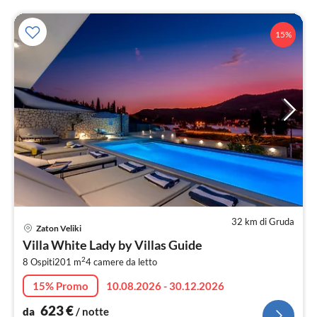
15%
32 km di Gruda
Pre
Zaton Veliki
da
Villa White Lady by Villas Guide
6
2
8 Ospiti
201 m
4
camere da letto
pe
not
15% Promo
10.08.2026 - 30.12.2026
623
€
da
/ notte