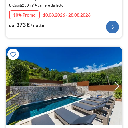
3
2
8 Ospiti
230 m
4
camere da letto
pe
not
10% Promo
10.08.2026 - 28.08.2026
373
€
da
/ notte