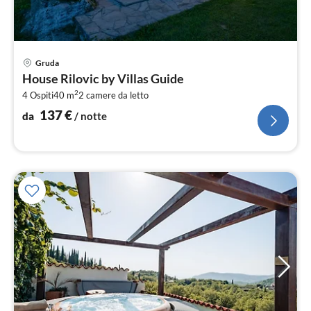
Pre
Gruda
da
House Rilovic by Villas Guide
1
2
4 Ospiti
40 m
2
camere da letto
pe
not
137
€
da
/ notte