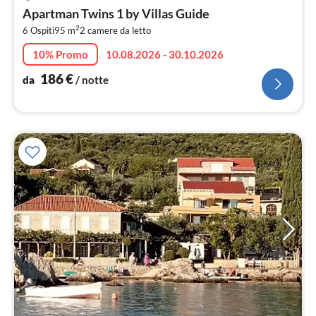
da
Apartman Twins 1 by Villas Guide
1
2
6 Ospiti
95 m
2
camere da letto
pe
not
10% Promo
10.08.2026 - 30.10.2026
186
€
da
/ notte