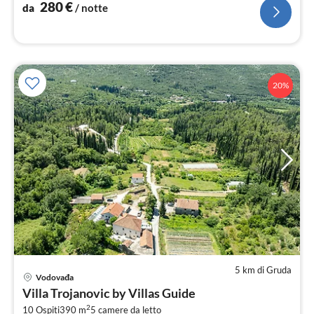
not
280
€
da
/ notte
20%
5 km di Gruda
Pre
Vodovađa
da
Villa Trojanovic by Villas Guide
2
2
10 Ospiti
390 m
5
camere da letto
pe