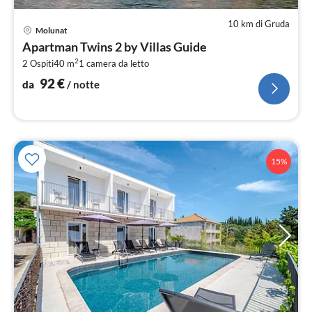
10 km di Gruda
Pre
Molunat
da
Apartman Twins 2 by Villas Guide
9
2
2 Ospiti
40 m
1
camera da letto
pe
not
92
€
da
/ notte
15%