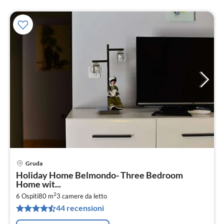
Gruda
Pre
Holiday Home Belmondo- Three Bedroom
da
Home wit...
7
2
6 Ospiti
80 m
3
camere da letto
pe
44 recensioni
not