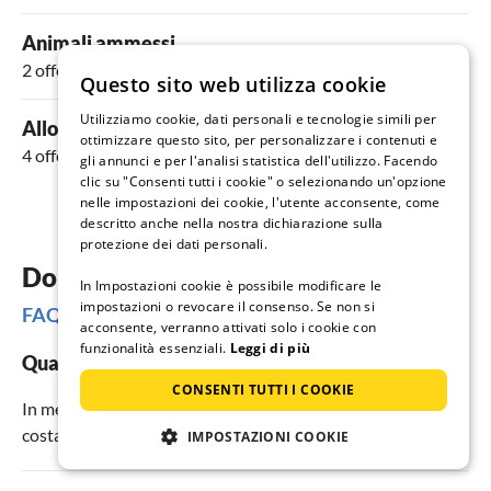
Animali ammessi
2 offerte
Questo sito web utilizza cookie
Utilizziamo cookie, dati personali e tecnologie simili per
Alloggi con piscina
ottimizzare questo sito, per personalizzare i contenuti e
4 offerte
gli annunci e per l'analisi statistica dell'utilizzo. Facendo
clic su "Consenti tutti i cookie" o selezionando un'opzione
nelle impostazioni dei cookie, l'utente acconsente, come
descritto anche nella nostra dichiarazione sulla
protezione dei dati personali.
Domande frequenti
In Impostazioni cookie è possibile modificare le
impostazioni o revocare il consenso. Se non si
FAQs
acconsente, verranno attivati solo i cookie con
funzionalità essenziali.
Leggi di più
Quanto costa un alloggio per le vacanze a Gruda?
CONSENTI TUTTI I COOKIE
In media, gli appartamenti e le case per le vacanze a Gruda
costano
234
€ a notte.
IMPOSTAZIONI COOKIE