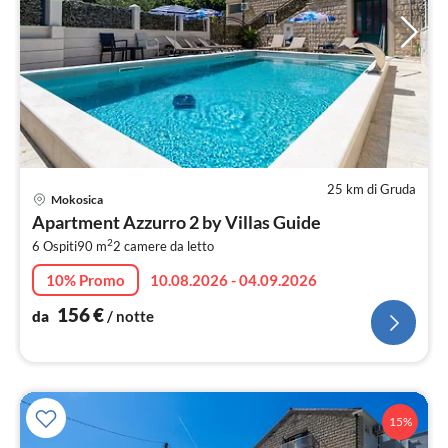
25 km di Gruda
Pre
Mokosica
da
Apartment Azzurro 2 by Villas Guide
1
2
6 Ospiti
90 m
2
camere da letto
pe
not
10% Promo
10.08.2026 - 04.09.2026
156
€
da
/ notte
15%