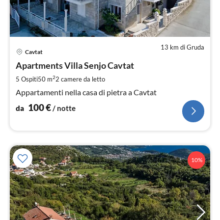
13 km di Gruda
Pre
Cavtat
da
1
Apartments Villa Senjo Cavtat
pe
2
5 Ospiti
50 m
2
camere da letto
not
Appartamenti nella casa di pietra a Cavtat
100
€
da
/ notte
10%