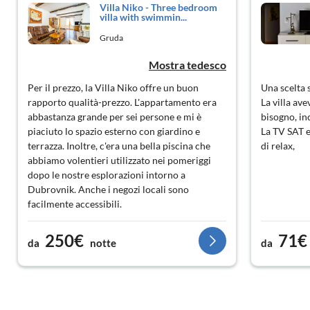
Villa Niko - Three bedroom
villa with swimmin...
Gruda
Mostra tedesco
Per il prezzo, la Villa Niko offre un buon
Una scelta s
rapporto qualità-prezzo. L'appartamento era
La villa av
abbastanza grande per sei persone e mi è
bisogno, inc
piaciuto lo spazio esterno con giardino e
La TV SAT 
terrazza. Inoltre, c'era una bella piscina che
di relax,
abbiamo volentieri utilizzato nei pomeriggi
dopo le nostre esplorazioni intorno a
Dubrovnik. Anche i negozi locali sono
facilmente accessibili.
250€
71€
da
notte
da