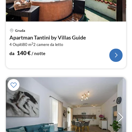
Pre
Gruda
da
Apartman Tantini by Villas Guide
1
2
4 Ospiti
80 m
2
camere da letto
pe
not
140
€
da
/ notte