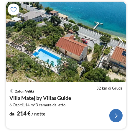
32 km di Gruda
Pre
Zaton Veliki
da
Villa Matej by Villas Guide
2
2
6 Ospiti
114 m
3
camere da letto
pe
not
214
€
da
/ notte