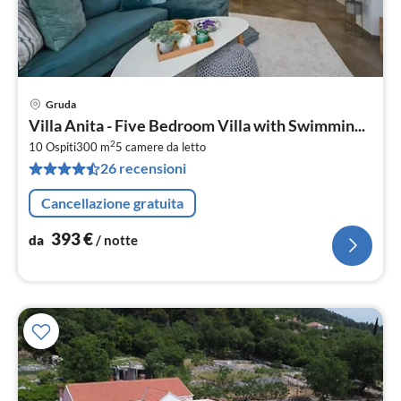
Gruda
Pre
Villa Anita - Five Bedroom Villa with Swimmin...
da
2
3
10 Ospiti
300 m
5
camere da letto
26 recensioni
pe
not
Cancellazione gratuita
393
€
da
/ notte