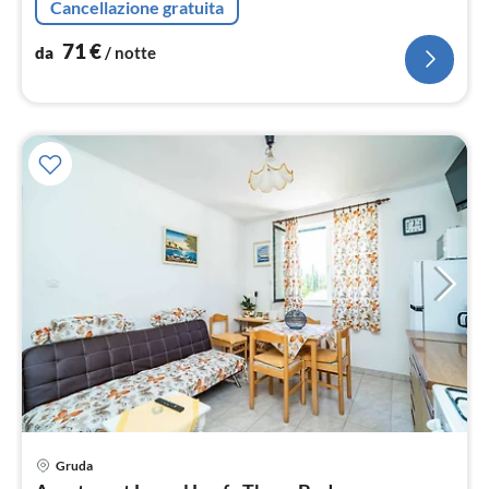
Cancellazione gratuita
71
€
da
/ notte
Gruda
Pre