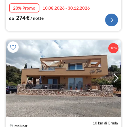
not
20% Promo
10.08.2026 - 30.12.2026
274
€
da
/ notte
10%
10 km di Gruda
Pre
Molunat