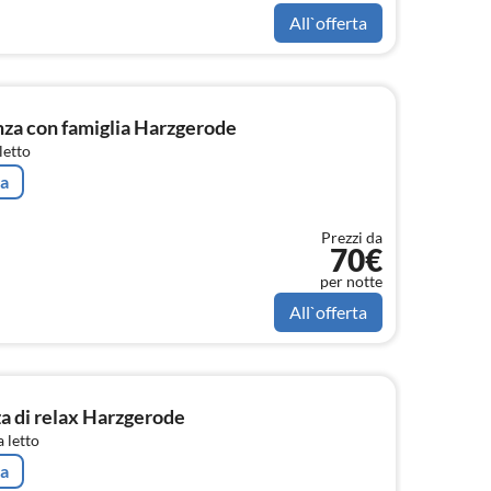
All`offerta
a con famiglia Harzgerode
letto
ta
Prezzi da
70€
per notte
All`offerta
a di relax Harzgerode
 letto
ta