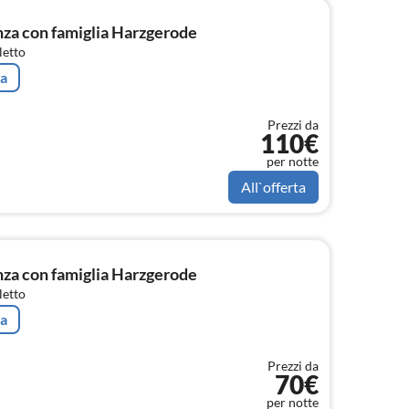
a con famiglia Harzgerode
letto
ta
Prezzi da
110€
per notte
All`offerta
a con famiglia Harzgerode
letto
ta
Prezzi da
70€
per notte