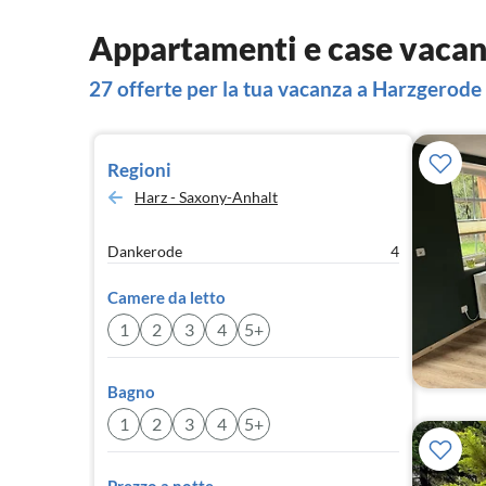
Appartamenti e case vacan
27 offerte per la tua vacanza a Harzgerode
Regioni
Harz - Saxony-Anhalt
Dankerode
4
Camere da letto
1
2
3
4
5+
Bagno
1
2
3
4
5+