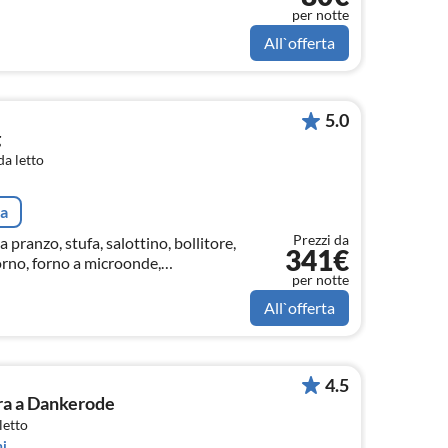
per notte
All`offerta
5.0
g
a letto
ta
Prezzi da
pranzo, stufa, salottino, bollitore,
341€
forno, forno a microonde,
per notte
o, congelatore)
All`offerta
4.5
ra a Dankerode
letto
i