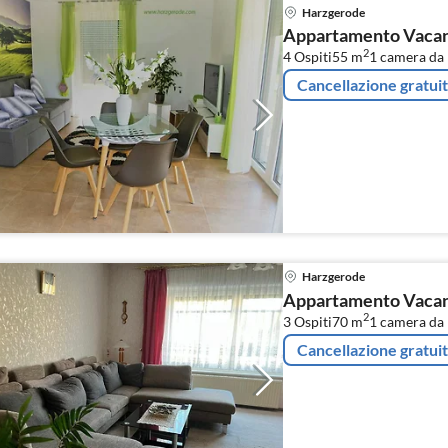
Harzgerode
Appartamento Vacanz
2
4 Ospiti
55 m
1
camera da 
Cancellazione gratui
Harzgerode
Appartamento Vacanz
2
3 Ospiti
70 m
1
camera da 
Cancellazione gratui