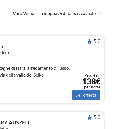
Vai a Visualizza mappa
Ordina per: casuale
5.0
ch
 letto
agne di Harz, arredamento di lusso,
ia della valle del Selke
Prezzi da
138€
per notte
All`offerta
5.0
RZ-AUSZEIT
letto