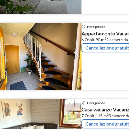
Harzgerode
Appartamento Vacanz
2
6 Ospiti
90 m
2
camere da 
Cancellazione gratui
Harzgerode
Casa vacanze Vacanz
2
7 Ospiti
115 m
3
camere da
Cancellazione gratui