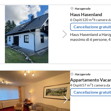
Harzgerode
Haus Hasenland
2
6 Ospiti
120 m
4
camere da
Cancellazione gratui
Haus Hasenland a Harzg
massimo di 6 persone, 4 
Harzgerode
Appartamento Vacanz
2
4 Ospiti
57 m
1
camera da 
Cancellazione gratui