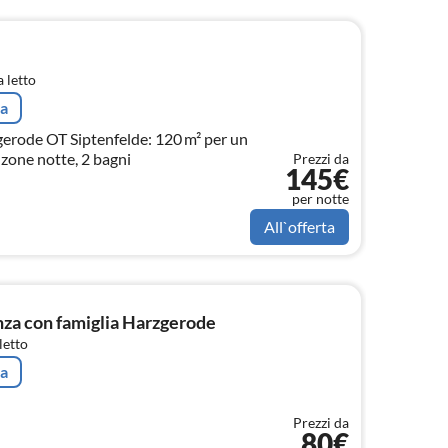
 letto
ta
erode OT Siptenfelde: 120 m² per un
zone notte, 2 bagni
Prezzi da
145€
per notte
All`offerta
a con famiglia Harzgerode
letto
ta
Prezzi da
80€