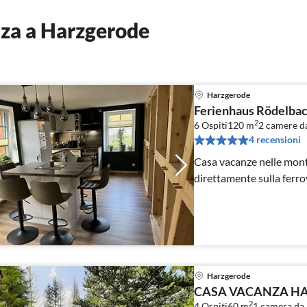
za a Harzgerode
Harzgerode
Ferienhaus Rödelba
2
6 Ospiti
120 m
2
camere da
4 recensioni
Casa vacanze nelle mont
direttamente sulla ferrov
Harzgerode
CASA VACANZA HA
2
4 Ospiti
60 m
1
camera da 