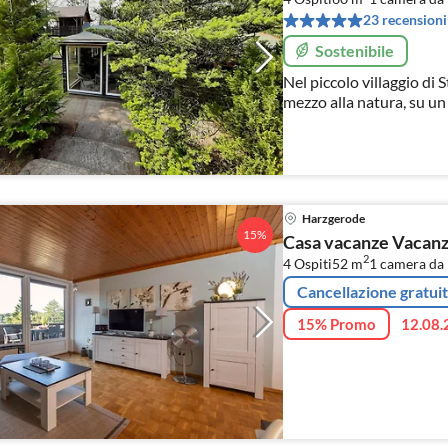
23 recensioni
Sostenibile
Nel piccolo villaggio di S
mezzo alla natura, su un 
casa vacanze. È adatto 
Harzgerode
15%
Casa vacanze Vacanz
2
4 Ospiti
52 m
1
camera da l
Cancellazione gratui
15% Promo
12.08.