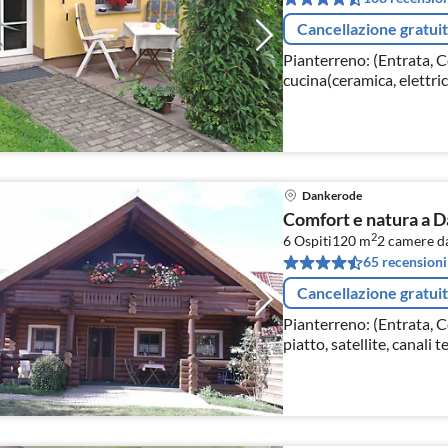
Cancellazione gratui
Pianterreno: (Entrata, 
cucina(ceramica, elettrico
microonde, lavastoviglie
Dankerode
Comfort e natura a 
2
6 Ospiti
120 m
2
camere da
65 recensioni
Cancellazione gratui
Pianterreno: (Entrata, 
piatto, satellite, canali 
radio)