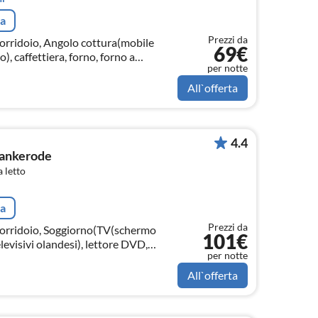
ta
Prezzi da
Corridoio, Angolo cottura(mobile
69€
), caffettiera, forno, forno a
per notte
, frigo con congelatore)
All`offerta
4.4
Dankerode
 letto
ta
Prezzi da
Corridoio, Soggiorno(TV(schermo
101€
televisivi olandesi), lettore DVD,
per notte
All`offerta