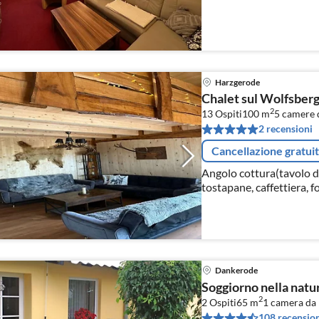
Harzgerode
Chalet sul Wolfsber
2
13 Ospiti
100 m
5
camere d
2 recensioni
Cancellazione gratui
Angolo cottura(tavolo da 
tostapane, caffettiera, 
lavastoviglie, frigorifer
Dankerode
Soggiorno nella natu
2
2 Ospiti
65 m
1
camera da 
108 recension