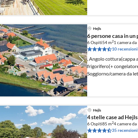
Hejls
6 persone casa in un 
2
6 Ospiti
54 m
1
camera da 
10 recensioni
, Angolo cottura(cappa as
frigorifero(+ congelatore)
Soggiorno/camera da lett
TV(satellite))
Hejls
4 stelle case ad Hej
2
6 Ospiti
85 m
4
camere da 
35 recensioni