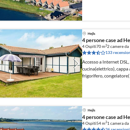
Hejls
4 persone case ad H
2
4 Ospiti
70 m
2
camere da 
133 recension
Accesso a Internet DSL,
cucina(elettrico), cappa a
frigorifero, congelatore(
Hejls
4 persone case ad H
2
4 Ospiti
54 m
1
camera da 
36 recensioni