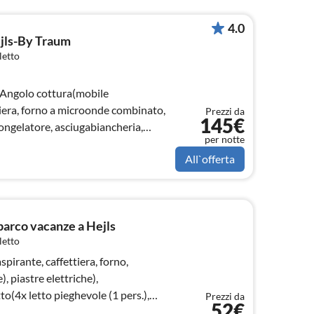
4.0
ejls-By Traum
letto
 Angolo cottura(mobile
ttiera, forno a microonde combinato,
Prezzi da
145€
congelatore, asciugabiancheria,
per notte
All`offerta
parco vacanze a Hejls
letto
pirante, caffettiera, forno,
, piastre elettriche),
o(4x letto pieghevole (1 pers.),
Prezzi da
52€