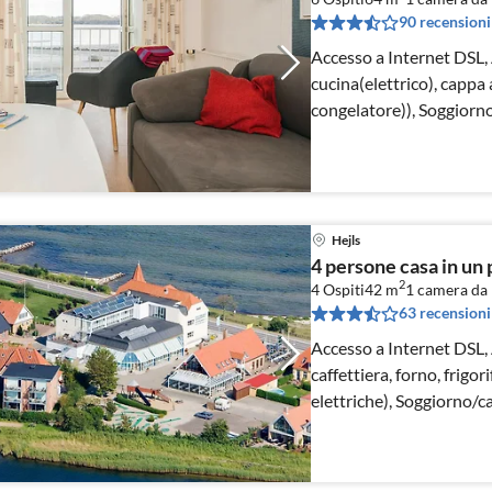
90 recensioni
Accesso a Internet DSL,
cucina(elettrico), cappa a
congelatore)), Soggiorn
(1 pers.))
Hejls
4 persone casa in un 
2
4 Ospiti
42 m
1
camera da 
63 recensioni
Accesso a Internet DSL,
caffettiera, forno, frigor
elettriche), Soggiorno/c
pers.)