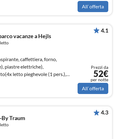
All`offerta
4.1
parco vacanze a Hejls
letto
pirante, caffettiera, forno,
, piastre elettriche),
Prezzi da
52€
o(4x letto pieghevole (1 pers.),
per notte
All`offerta
4.3
ls-By Traum
letto