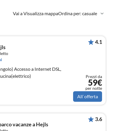
Vai a Visualizza mappa
Ordina per: casuale
4.1
jls
letto
i
Internet DSL,
ucina(elettrico)
Prezzi da
59€
per notte
All`offerta
3.6
parco vacanze a Hejls
letto