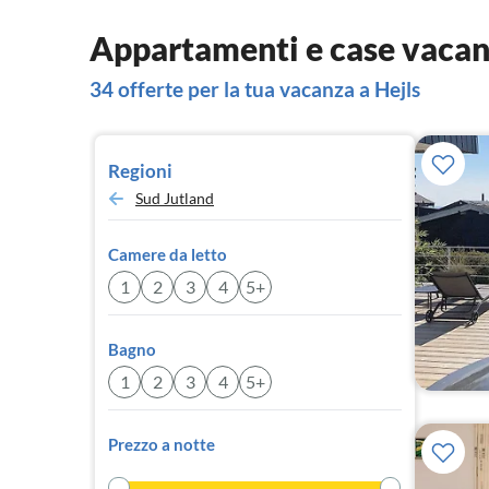
Appartamenti e case vacan
34 offerte per la tua vacanza a Hejls
Regioni
Sud Jutland
Camere da letto
1
2
3
4
5+
Bagno
1
2
3
4
5+
Prezzo a notte