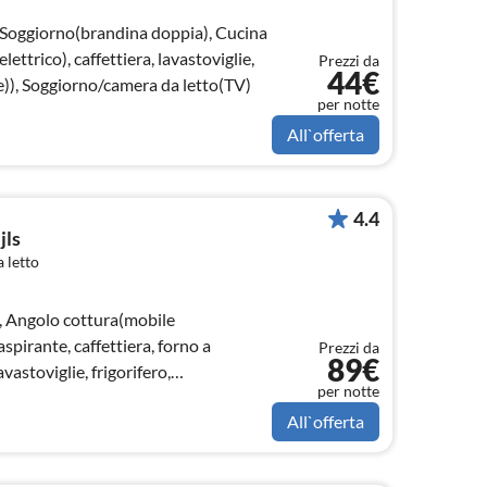
 Soggiorno(brandina doppia), Cucina
ettrico), caffettiera, lavastoviglie,
Prezzi da
44€
e)), Soggiorno/camera da letto(TV)
per notte
All`offerta
4.4
jls
 letto
L, Angolo cottura(mobile
aspirante, caffettiera, forno a
Prezzi da
89€
astoviglie, frigorifero,
per notte
All`offerta