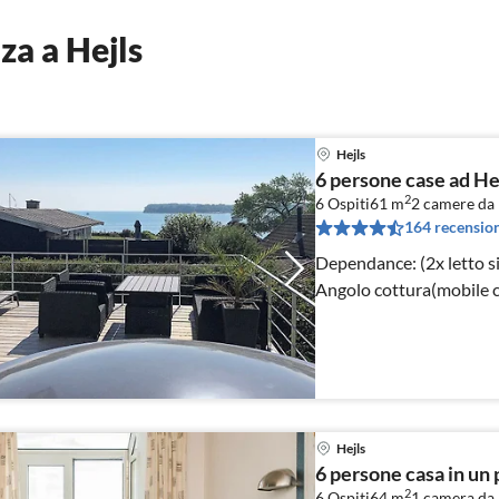
za a Hejls
Hejls
6 persone case ad He
2
6 Ospiti
61 m
2
camere da 
164 recension
Dependance: (2x letto singolo) Accesso a 
Angolo cottura(mobile c
Hejls
6 persone casa in un 
2
6 Ospiti
64 m
1
camera da 