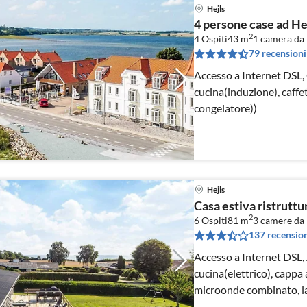
Hejls
4 persone case ad H
2
4 Ospiti
43 m
1
camera da 
79 recensioni
Accesso a Internet DSL,
cucina(induzione), caffet
congelatore))
Hejls
Casa estiva ristrutt
2
6 Ospiti
81 m
3
camere da 
137 recension
Accesso a Internet DSL,
cucina(elettrico), cappa 
microonde combinato, lav