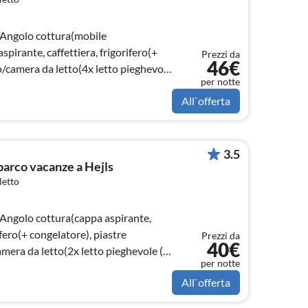
 Angolo cottura(mobile
spirante, caffettiera, frigorifero(+
Prezzi da
46€
o/camera da letto(4x letto pieghevole
per notte
All`offerta
3.5
parco vacanze a Hejls
letto
 Angolo cottura(cappa aspirante,
ifero(+ congelatore), piastre
Prezzi da
40€
amera da letto(2x letto pieghevole (1
per notte
All`offerta