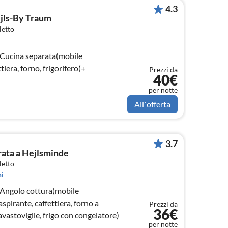
4.3
ejls-By Traum
letto
 Cucina separata(mobile
tiera, forno, frigorifero(+
Prezzi da
40€
per notte
All`offerta
3.7
urata a Hejlsminde
letto
i
 Angolo cottura(mobile
aspirante, caffettiera, forno a
Prezzi da
36€
astoviglie, frigo con congelatore)
per notte