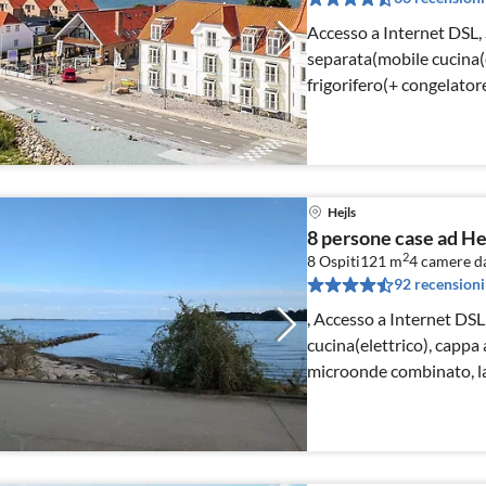
Accesso a Internet DSL,
separata(mobile cucina(el
frigorifero(+ congelator
Hejls
8 persone case ad He
2
8 Ospiti
121 m
4
camere da
92 recensioni
, Accesso a Internet DS
cucina(elettrico), cappa 
microonde combinato, lav
congelatore(200-249L))