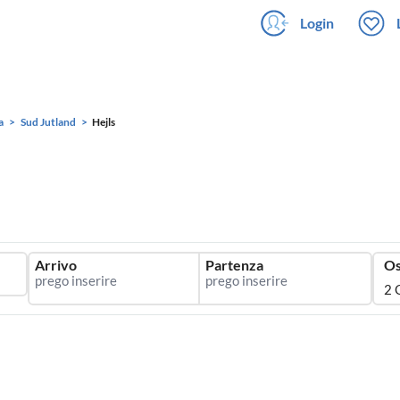
Login
a
Sud Jutland
Hejls
Arrivo
Partenza
Os
2 