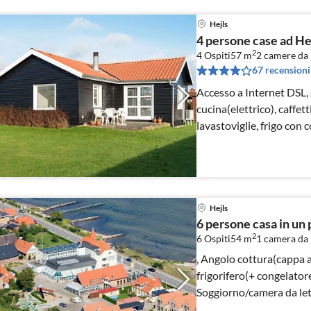
Hejls
4 persone case ad H
2
4 Ospiti
57 m
2
camere da 
67 recensioni
Accesso a Internet DSL,
cucina(elettrico), caffe
lavastoviglie, frigo con 
lavatrice)
Hejls
6 persone casa in un 
2
6 Ospiti
54 m
1
camera da 
, Angolo cottura(cappa as
frigorifero(+ congelatore)
Soggiorno/camera da lett
TV(satellite))