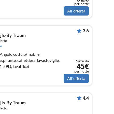
per notte
All`offerta
3.6
ejls-By Traum
letto
i
 Angolo cottura(mobile
spirante, caffettiera, lavastoviglie,
Prezzi da
45€
1-59L), lavatrice)
per notte
All`offerta
4.4
ejls-By Traum
letto