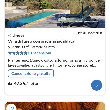
0,2 km di Hoedspruit
Limpopo
Pre
Villa di lusso con piscina riscaldata
da
2
4
6 Ospiti
400 m
3
camere da letto
10 recensioni
pe
not
Pianterreno: (Angolo cottura(forno, forno a microonde,
lavastoviglie, lavastoviglie, frigorifero, congelatore),
Soggiorno / Pranzo(TV, tavolo da pranzo, salottino)
Cancellazione gratuita
475
€
da
/ notte