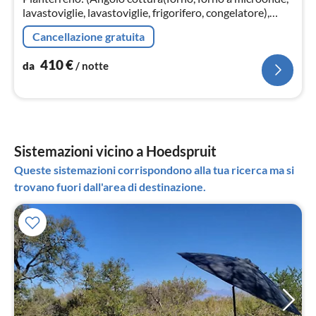
lavastoviglie, lavastoviglie, frigorifero, congelatore),
Soggiorno / Pranzo(TV, tavolo da pranzo, salottino)
Cancellazione gratuita
410
€
da
/ notte
Sistemazioni vicino a Hoedspruit
Queste sistemazioni corrispondono alla tua ricerca ma si
trovano fuori dall'area di destinazione.