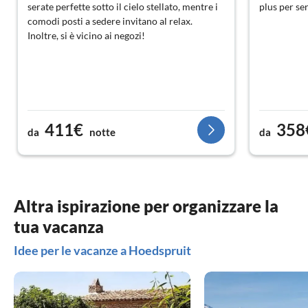
serate perfette sotto il cielo stellato, mentre i
plus per ser
comodi posti a sedere invitano al relax.
Inoltre, si è vicino ai negozi!
411€
358
da
notte
da
Altra ispirazione per organizzare la
tua vacanza
Idee per le vacanze a Hoedspruit