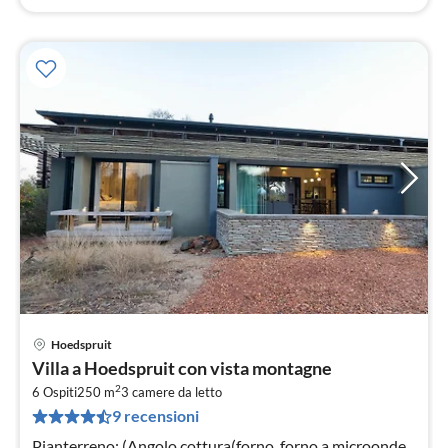
Hoedspruit
Pre
Villa a Hoedspruit con vista montagne
da
2
4
6 Ospiti
250 m
3
camere da letto
9 recensioni
pe
not
Pianterreno: (Angolo cottura(forno, forno a microonde,