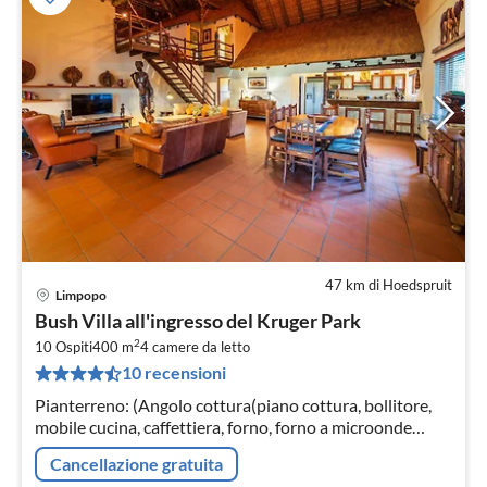
47 km di Hoedspruit
Limpopo
Pre
Bush Villa all'ingresso del Kruger Park
da
2
8
10 Ospiti
400 m
4
camere da letto
10 recensioni
pe
not
Pianterreno: (Angolo cottura(piano cottura, bollitore,
mobile cucina, caffettiera, forno, forno a microonde
combinato, lavastoviglie, frigo con congelatore)
Cancellazione gratuita