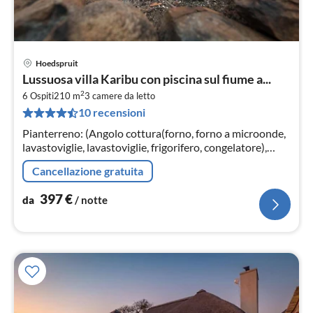
Hoedspruit
Pre
Lussuosa villa Karibu con piscina sul fiume a...
da
2
3
6 Ospiti
210 m
3
camere da letto
10 recensioni
pe
not
Pianterreno: (Angolo cottura(forno, forno a microonde,
lavastoviglie, lavastoviglie, frigorifero, congelatore),
Soggiorno / Pranzo(TV, tavolo da pranzo, salottino)
Cancellazione gratuita
397
€
da
/ notte