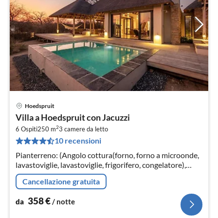
Hoedspruit
Pre
Villa a Hoedspruit con Jacuzzi
da
2
3
6 Ospiti
250 m
3
camere da letto
10 recensioni
pe
not
Pianterreno: (Angolo cottura(forno, forno a microonde,
lavastoviglie, lavastoviglie, frigorifero, congelatore),
Soggiorno / Pranzo(TV, tavolo da pranzo, salottino)
Cancellazione gratuita
358
€
da
/ notte