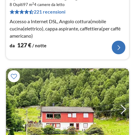
da
2
1
8 Ospiti
97 m
4
camere da letto
221 recensioni
pe
not
Accesso a Internet DSL, Angolo cottura(mobile
cucina(elettrico), cappa aspirante, caffettiera(per caffé
americano)
127
€
da
/ notte