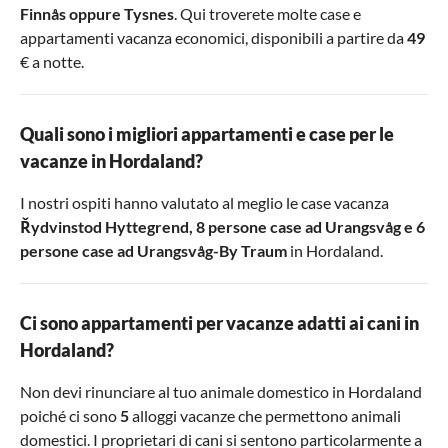
Finnås
oppure
Tysnes
. Qui troverete molte case e
appartamenti vacanza economici, disponibili a partire da
49
€ a notte.
Quali sono i migliori appartamenti e case per le
vacanze in Hordaland?
I nostri ospiti hanno valutato al meglio le case vacanza
Řydvinstod Hyttegrend
,
8 persone case ad Urangsvåg
e
6
persone case ad Urangsvåg-By Traum
in Hordaland.
Ci sono appartamenti per vacanze adatti ai cani in
Hordaland?
Non devi rinunciare al tuo animale domestico in Hordaland
poiché ci sono
5
alloggi vacanze che permettono animali
domestici. I proprietari di cani si sentono particolarmente a