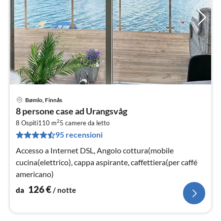
Bømlo, Finnås
Pre
8 persone case ad Urangsvåg
da
2
1
8 Ospiti
110 m
5
camere da letto
95 recensioni
pe
not
Accesso a Internet DSL, Angolo cottura(mobile
cucina(elettrico), cappa aspirante, caffettiera(per caffé
americano)
126
€
da
/ notte