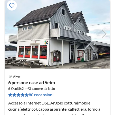
Alver
Pre
6 persone case ad Seim
da
2
5
6 Ospiti
62 m
3
camere da letto
80 recensioni
pe
not
Accesso a Internet DSL, Angolo cottura(mobile
cucina(elettrico), cappa aspirante, caffettiera, forno a