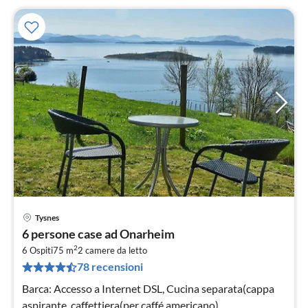
Tysnes
Pre
6 persone case ad Onarheim
da
2
5
6 Ospiti
75 m
2
camere da letto
78 recensioni
pe
not
Barca: Accesso a Internet DSL, Cucina separata(cappa
aspirante, caffettiera(per caffé americano)