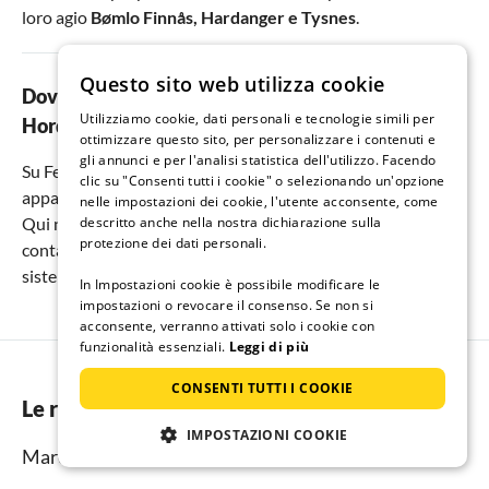
loro agio
Bømlo Finnås
,
Hardanger
e
Tysnes
.
Questo sito web utilizza cookie
Dove si prenota al meglio una vacanza in
Utilizziamo cookie, dati personali e tecnologie simili per
Hordaland?
ottimizzare questo sito, per personalizzare i contenuti e
gli annunci e per l'analisi statistica dell'utilizzo. Facendo
Su Ferienhausmiete.de troverai la più ampia offerta di
clic su "Consenti tutti i cookie" o selezionando un'opzione
appartamenti e case vacanze direttamente dal proprietario.
nelle impostazioni dei cookie, l'utente acconsente, come
descritto anche nella nostra dichiarazione sulla
Qui non ci sono costi aggiuntivi per te. Inoltre, hai un
protezione dei dati personali.
contatto diretto con l'host e puoi scegliere tra molte
sistemazioni.
In Impostazioni cookie è possibile modificare le
impostazioni o revocare il consenso. Se non si
acconsente, verranno attivati solo i cookie con
funzionalità essenziali.
Leggi di più
CONSENTI TUTTI I COOKIE
Le regioni migliori
IMPOSTAZIONI COOKIE
Mare del Nord