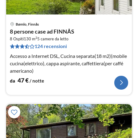
Bømlo, Finnås
Pre
8 persone case ad FINNÅS
da
2
4
8 Ospiti
130 m
5
camere da letto
124 recensioni
pe
not
Accesso a Internet DSL, Cucina separata(18 m2)(mobile
cucina(elettrico), cappa aspirante, caffettiera(per caffé
americano)
47
€
da
/ notte