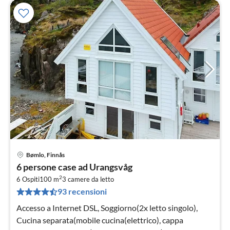
Bømlo, Finnås
Pre
6 persone case ad Urangsvåg
da
2
1
6 Ospiti
100 m
3
camere da letto
93 recensioni
pe
not
Accesso a Internet DSL, Soggiorno(2x letto singolo),
Cucina separata(mobile cucina(elettrico), cappa