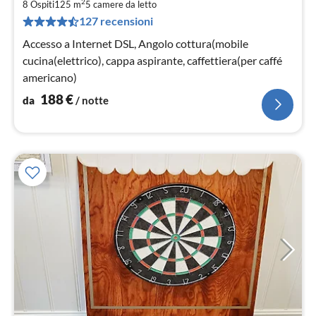
2
1
8 Ospiti
125 m
5
camere da letto
127 recensioni
pe
not
Accesso a Internet DSL, Angolo cottura(mobile
cucina(elettrico), cappa aspirante, caffettiera(per caffé
americano)
188
€
da
/ notte