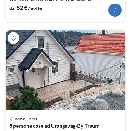
52
€
da
/ notte
Bømlo, Finnås
Pre
8 persone case ad Urangsvåg-By Traum
da