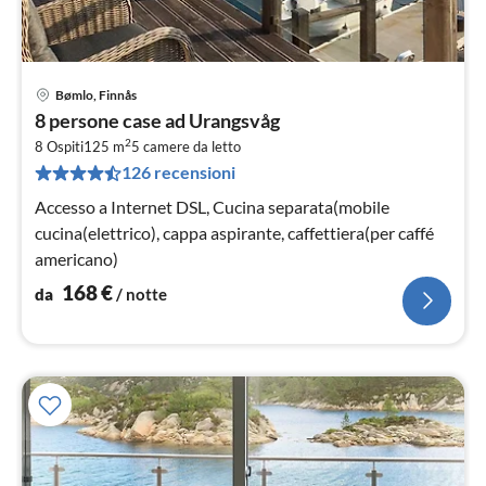
Bømlo, Finnås
Pre
8 persone case ad Urangsvåg
da
2
1
8 Ospiti
125 m
5
camere da letto
126 recensioni
pe
not
Accesso a Internet DSL, Cucina separata(mobile
cucina(elettrico), cappa aspirante, caffettiera(per caffé
americano)
168
€
da
/ notte