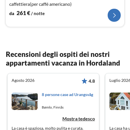
caffettiera(per caffé americano)
261
€
da
/ notte
Recensioni degli ospiti dei nostri
appartamenti vacanza in Hordaland
Agosto 2026
Luglio 202
4.8
8 persone case ad Urangsvåg
Bømlo, Finnås
Mostra tedesco
La casa è spaziosa, molto pulita e curata.
La casa ha 