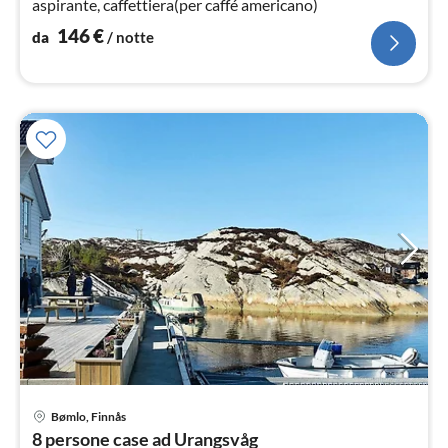
aspirante, caffettiera(per caffé americano)
146
€
da
/ notte
Bømlo, Finnås
Pre
8 persone case ad Urangsvåg