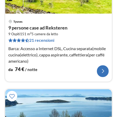
Tysnes
Pre
9 persone case ad Reksteren
da
2
7
9 Ospiti
151 m
5
camere da letto
21 recensioni
pe
not
Barca: Accesso a Internet DSL, Cucina separata(mobile
cucina(elettrico), cappa aspirante, caffettiera(per caffé
americano)
74
€
da
/ notte