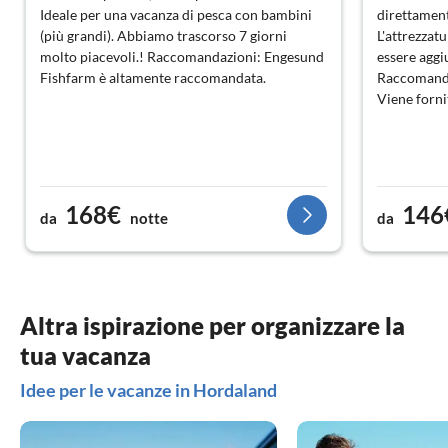
Ideale per una vacanza di pesca con bambini
direttament
(più grandi). Abbiamo trascorso 7 giorni
L'attrezzat
molto piacevoli.! Raccomandazioni: Engesund
essere aggi
Fishfarm è altamente raccomandata.
Raccomandaz
Viene forni
168€
146
da
notte
da
Altra ispirazione per organizzare la
tua vacanza
Idee per le vacanze in Hordaland