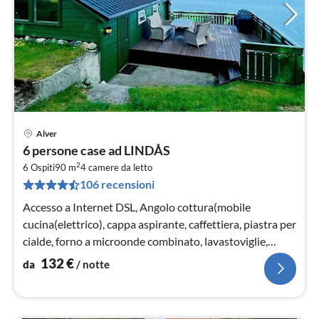
Alver
Pre
6 persone case ad LINDÅS
da
2
1
6 Ospiti
90 m
4
camere da letto
106 recensioni
pe
not
Accesso a Internet DSL, Angolo cottura(mobile
cucina(elettrico), cappa aspirante, caffettiera, piastra per
cialde, forno a microonde combinato, lavastoviglie,
frigorifero, congelat...
132
€
da
/ notte