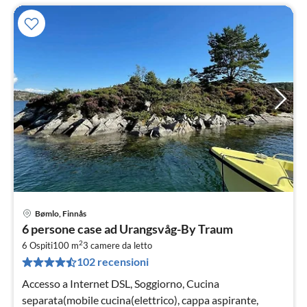
Bømlo, Finnås
Pre
6 persone case ad Urangsvåg-By Traum
da
2
2
6 Ospiti
100 m
3
camere da letto
102 recensioni
pe
not
Accesso a Internet DSL, Soggiorno, Cucina
separata(mobile cucina(elettrico), cappa aspirante,