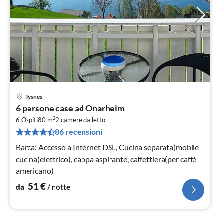
Tysnes
Pre
6 persone case ad Onarheim
da
2
5
6 Ospiti
80 m
2
camere da letto
86 recensioni
pe
not
Barca: Accesso a Internet DSL, Cucina separata(mobile
cucina(elettrico), cappa aspirante, caffettiera(per caffé
americano)
51
€
da
/ notte