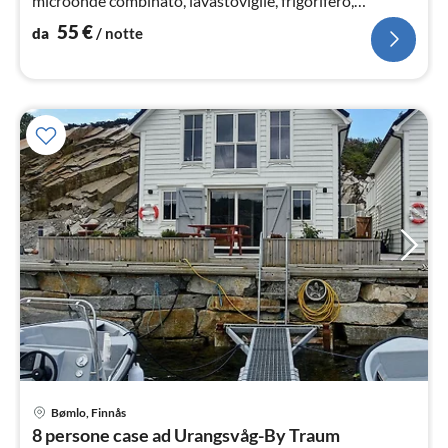
microonde combinato, lavastoviglie, frigorifero,
congelatore(60-99L)
55
€
da
/ notte
Bømlo, Finnås
Pre
8 persone case ad Urangsvåg-By Traum
da