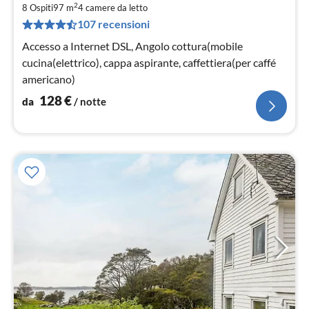
2
1
8 Ospiti
97 m
4
camere da letto
107 recensioni
pe
not
Accesso a Internet DSL, Angolo cottura(mobile
cucina(elettrico), cappa aspirante, caffettiera(per caffé
americano)
128
€
da
/ notte