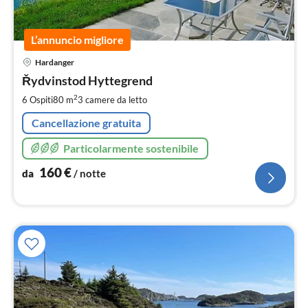
L’annuncio migliore
Pre
Hardanger
da
1
Řydvinstod Hyttegrend
pe
2
6 Ospiti
80 m
3
camere da letto
not
Cancellazione gratuita
Particolarmente sostenibile
160
€
da
/ notte