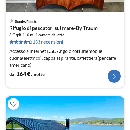
Bømlo, Finnås
Pre
Rifugio di pescatori sul mare-By Traum
da
2
1
8 Ospiti
110 m
4
camere da letto
133 recensioni
pe
not
Accesso a Internet DSL, Angolo cottura(mobile
cucina(elettrico), cappa aspirante, caffettiera(per caffé
americano)
164
€
da
/ notte