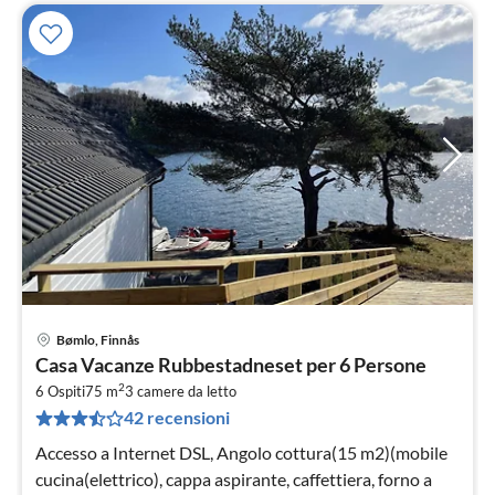
Bømlo, Finnås
Pre
Casa Vacanze Rubbestadneset per 6 Persone
da
2
1
6 Ospiti
75 m
3
camere da letto
42 recensioni
pe
not
Accesso a Internet DSL, Angolo cottura(15 m2)(mobile
cucina(elettrico), cappa aspirante, caffettiera, forno a