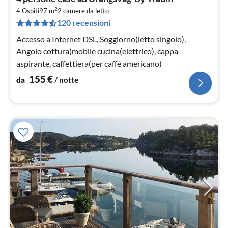
da
2
1
4 Ospiti
97 m
2
camere da letto
120 recensioni
pe
not
Accesso a Internet DSL, Soggiorno(letto singolo),
Angolo cottura(mobile cucina(elettrico), cappa
aspirante, caffettiera(per caffé americano)
155
€
da
/ notte