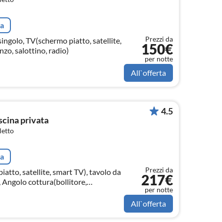
ta
Prezzi da
ingolo, TV(schermo piatto, satellite,
150€
zo, salottino, radio)
per notte
All`offerta
4.5
scina privata
letto
ta
Prezzi da
tto, satellite, smart TV), tavolo da
217€
, Angolo cottura(bollitore,
per notte
forno, forno a microonde,
All`offerta