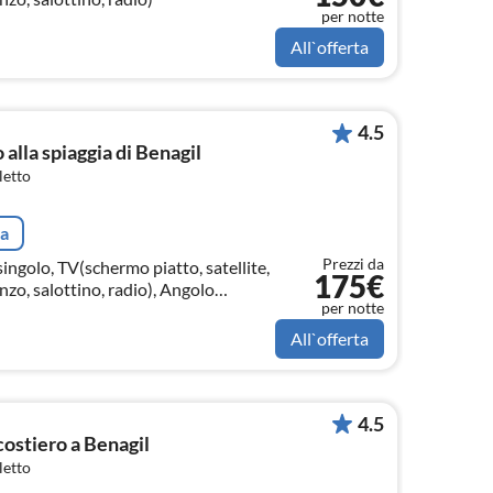
per notte
All`offerta
4.5
alla spiaggia di Benagil
letto
ta
Prezzi da
ingolo, TV(schermo piatto, satellite,
175€
nzo, salottino, radio), Angolo
per notte
All`offerta
4.5
costiero a Benagil
letto