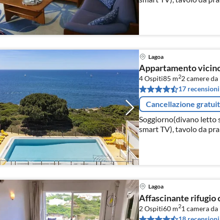
Lagoa
Appartamento vicino 
2
4 Ospiti
85 m
2
camere da 
17 recensioni
Cancellazione gratui
Soggiorno(divano letto s
smart TV), tavolo da pra
cottura(stufa(gas)
Lagoa
Affascinante rifugio 
2
2 Ospiti
60 m
1
camera da 
18 recensioni