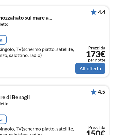
4.4
ozzafiato sul mare a...
letto
ta
Prezzi da
ingolo, TV(schermo piatto, satellite,
173€
zo, salottino, radio)
per notte
All`offerta
4.5
re di Benagil
letto
ta
Prezzi da
ingolo, TV(schermo piatto, satellite,
150€
zo, salottino, radio)