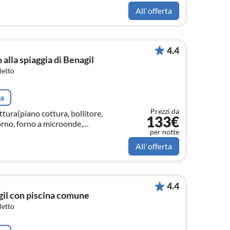
All`offerta
4.4
alla spiaggia di Benagil
letto
ta
Prezzi da
tura(piano cottura, bollitore,
133€
forno, forno a microonde,
per notte
congelatore, Spremiagrumi, )
All`offerta
4.4
il con piscina comune
letto