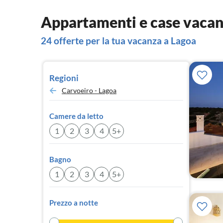
Appartamenti e case vacan
24 offerte per la tua vacanza a Lagoa
Regioni
Carvoeiro - Lagoa
Camere da letto
1
2
3
4
5+
Bagno
1
2
3
4
5+
Prezzo a notte