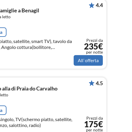
4.4
famiglie a Benagil
 letto
ta
Prezzi da
tto, satellite, smart TV), tavolo da
235€
, Angolo cottura(bollitore,
per notte
forno, forno a microonde,
All`offerta
4.5
alla di Praia do Carvalho
letto
ta
Prezzi da
ingolo, TV(schermo piatto, satellite,
175€
zo, salottino, radio)
per notte