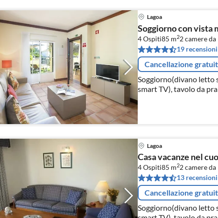
Lagoa
Soggiorno con vista m
2
4 Ospiti
85 m
2
camere da 
19 recensioni
Cancellazione gratui
Soggiorno(divano letto s
smart TV), tavolo da pran
Lagoa
Casa vacanze nel cuo
2
4 Ospiti
85 m
2
camere da 
13 recensioni
Cancellazione gratui
Soggiorno(divano letto s
smart TV), tavolo da pran