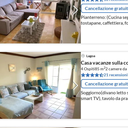
Cancellazione gratui
Pianterreno: (Cucina sep
tostapane, caffettiera, 
lavastoviglie, frigo con
glasses,...
Lagoa
Casa vacanze sulla cos
2
4 Ospiti
85 m
2
camere da 
21 recensioni
Cancellazione gratui
Soggiorno(divano letto s
smart TV), tavolo da pran