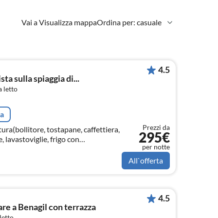
Vai a Visualizza mappa
Ordina per: casuale
4.5
a sulla spiaggia di...
 letto
ta
Prezzi da
ura(bollitore, tostapane, caffettiera,
295€
 lavastoviglie, frigo con
per notte
mi, )
All`offerta
4.5
e a Benagil con terrazza
letto