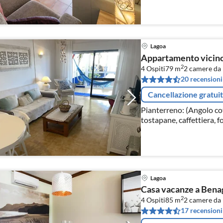
Lagoa
Appartamento vicino 
2
4 Ospiti
79 m
2
camere da 
20 recensioni
Cancellazione gratui
Pianterreno: (Angolo cot
tostapane, caffettiera, 
lavastoviglie, frigo con 
Lagoa
Casa vacanze a Benag
2
4 Ospiti
85 m
2
camere da 
17 recensioni