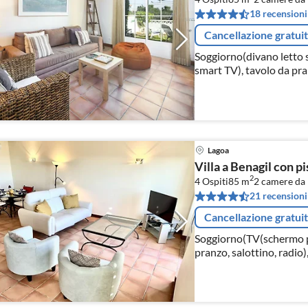
18 recensioni
Cancellazione gratui
Soggiorno(divano letto s
smart TV), tavolo da pran
Lagoa
Villa a Benagil con pi
2
4 Ospiti
85 m
2
camere da 
21 recensioni
Cancellazione gratui
Soggiorno(TV(schermo pia
pranzo, salottino, radio)
tostapane, caffettiera, 
lavastoviglie, f...