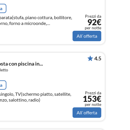
ta
Prezzi da
arata(stufa, piano cottura, bollitore,
92€
forno, forno a microonde,
per notte
 congelatore, Spremiagrumi, , Wine
All`offerta
4.5
ta con piscina in...
letto
ta
Prezzi da
ingolo, TV(schermo piatto, satellite,
153€
zo, salottino, radio)
per notte
All`offerta