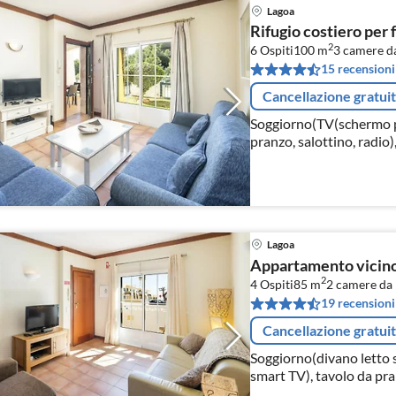
Lagoa
Rifugio costiero per 
2
6 Ospiti
100 m
3
camere da
15 recensioni
Cancellazione gratui
Soggiorno(TV(schermo pia
pranzo, salottino, radio)
tostapane, caffettiera, 
lavastoviglie, f...
Lagoa
Appartamento vicino 
2
4 Ospiti
85 m
2
camere da 
19 recensioni
Cancellazione gratui
Soggiorno(divano letto s
smart TV), tavolo da pran