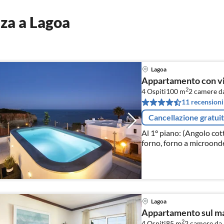
za a Lagoa
Lagoa
Appartamento con vist
2
4 Ospiti
100 m
2
camere da
11 recensioni
Cancellazione gratui
Al 1° piano: (Angolo cott
forno, forno a microonde,
congelatore, Spremiagru
Lagoa
Appartamento sul mar
2
4 Ospiti
85 m
2
camere da 