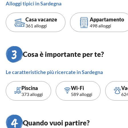
Alloggi tipici in Sardegna
Casa vacanze
Appartamento
361 alloggi
498 alloggi
Cosa è importante per te?
Le caratteristiche più ricercate in Sardegna
Piscina
Wi-Fi
Va
373 alloggi
589 alloggi
624
Quando vuoi partire?