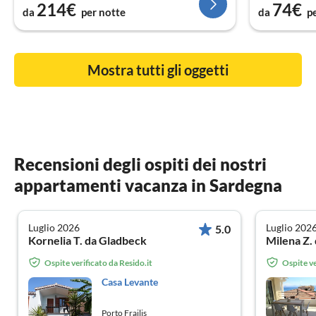
214€
74€
da
per notte
da
p
Mostra tutti gli oggetti
Recensioni degli ospiti dei nostri
appartamenti vacanza in Sardegna
Luglio 2026
Luglio 202
5.0
Kornelia T. da Gladbeck
Milena Z. 
Ospite verificato da Resido.it
Ospite ve
Casa Levante
Porto Frailis