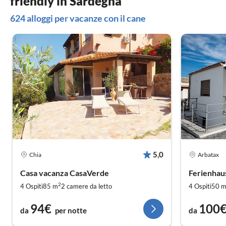
friendly in Sardegna
624 alloggi per vacanze con il cane
5,0
Chia
Arbatax
Casa vacanza CasaVerde
Ferienhau
2
4 Ospiti
85 m
2
camere da letto
4 Ospiti
50 
94€
100
da
per notte
da