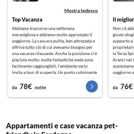
Mostra tedesco
Top Vacanza
Il miglio
Abbiamo trascorso una settimana
Non c'è abb
meravigliosa e abbiamo molto apprezzato il
giusto elogi
soggiorno. La casa era pulita, ben attrezzata e
supporto e 
offriva tutto ciò di cui avevamo bisogno per
proprietari
una vacanza rilassante. Anche la posizione ci è
la Terza Sp
piaciuta molto: molte fantastiche mete sono
Aranci nel
facilmente raggiungibili, l'ambiente vario
assolutamen
invita a tour di scoperta. Un punto culminante
soggiorno e
particolare sono state le strade panoramiche e
potesse su
78€
76€
tortuose.
raccomanda
da
notte
da
Ottimo. Sempre di nuovo!
Appartamenti e case vacanza pet-