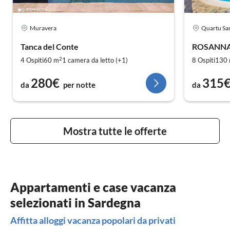
Muravera
Quartu San
Tanca del Conte
ROSANN
2
4 Ospiti
60 m
1
camera da letto (+1)
8 Ospiti
130
280€
315
da
per notte
da
Mostra tutte le offerte
Appartamenti e case vacanza
selezionati in Sardegna
Affitta alloggi vacanza popolari da privati