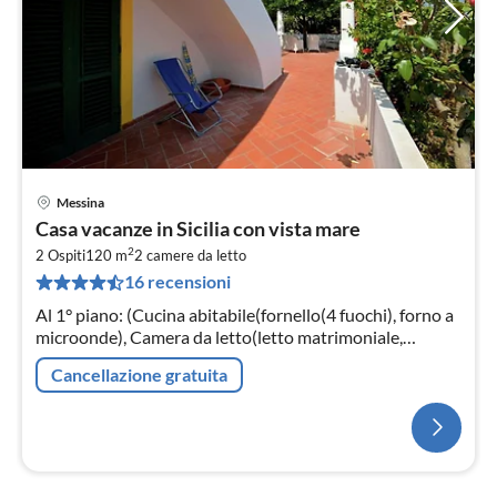
Messina
Casa vacanze in Sicilia con vista mare
2
2 Ospiti
120 m
2
camere da letto
16 recensioni
Al 1° piano: (Cucina abitabile(fornello(4 fuochi), forno a
microonde), Camera da letto(letto matrimoniale,
balcone), Camera da letto(letto matrimoniale)
Cancellazione gratuita