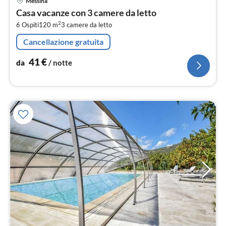
Messina
da
Casa vacanze con 3 camere da letto
4
2
6 Ospiti
120 m
3
camere da letto
pe
not
Cancellazione gratuita
41
€
da
/ notte