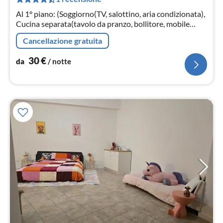
pe
not
Al 1° piano: (Soggiorno(TV, salottino, aria condizionata),
Cucina separata(tavolo da pranzo, bollitore, mobile
cucina, forno a microonde, frigo con congelatore)
Cancellazione gratuita
30
€
da
/ notte