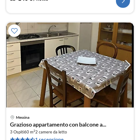
Messina
Pre
Grazioso appartamento con balcone a...
da
2
3
3 Ospiti
60 m
2
camere da letto
1 recensione