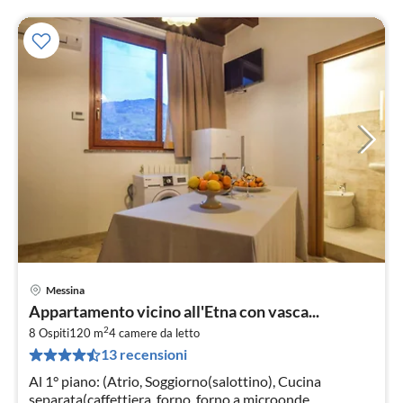
Messina
Pre
Appartamento vicino all'Etna con vasca...
da
2
1
8 Ospiti
120 m
4
camere da letto
13 recensioni
pe
not
Al 1° piano: (Atrio, Soggiorno(salottino), Cucina
separata(caffettiera, forno, forno a microonde,