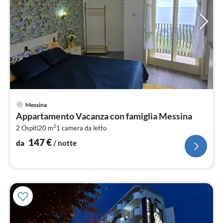
Pre
Messina
da
Appartamento Vacanza con famiglia Messina
1
2
2 Ospiti
20 m
1
camera da letto
pe
not
147
€
da
/ notte