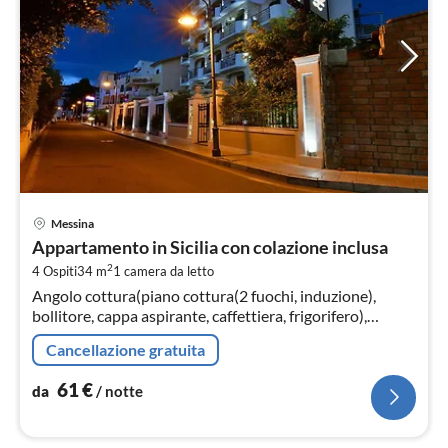
Pre
Messina
da
Appartamento in Sicilia con colazione inclusa
6
2
4 Ospiti
34 m
1
camera da letto
pe
Angolo cottura(piano cottura(2 fuochi, induzione),
not
bollitore, cappa aspirante, caffettiera, frigorifero),
Soggiorno / Pranzo(divano letto doppio, TV, tavolo da
Cancellazione gratuita
pranzo)
61
€
da
/ notte