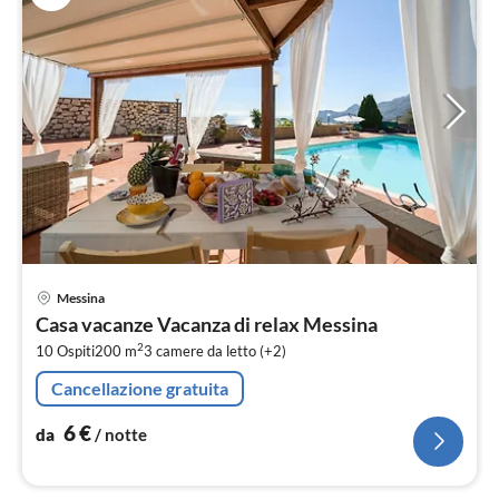
Pre
Messina
da
Casa vacanze Vacanza di relax Messina
7
2
10 Ospiti
200 m
3
camere da letto (+2)
pe
not
Cancellazione gratuita
6
€
da
/ notte