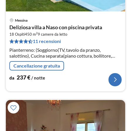
Messina
Pre
Deliziosa villa a Naso con piscina privata
da
2
2
18 Ospiti
450 m
9
camere da letto
11 recensioni
pe
not
Pianterreno: (Soggiorno(TV, tavolo da pranzo,
salottino), Cucina separata(piano cottura, bollitore,
caffettiera, forno, forno a microonde, lavastoviglie, frigo
Cancellazione gratuita
con congelatore, lav...
237
€
da
/ notte