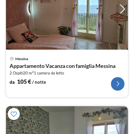
Pre
Messina
da
Appartamento Vacanza con famiglia Messina
1
2
2 Ospiti
20 m
1
camera da letto
pe
not
105
€
da
/ notte