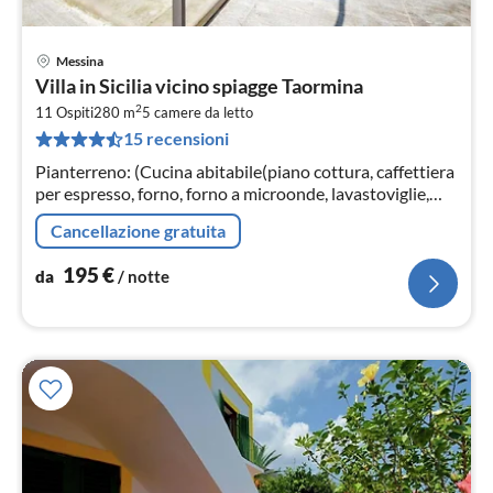
Messina
Pre
Villa in Sicilia vicino spiagge Taormina
da
2
1
11 Ospiti
280 m
5
camere da letto
15 recensioni
pe
not
Pianterreno: (Cucina abitabile(piano cottura, caffettiera
per espresso, forno, forno a microonde, lavastoviglie,
frigo con congelatore, Spremiagrumi)
Cancellazione gratuita
195
€
da
/ notte