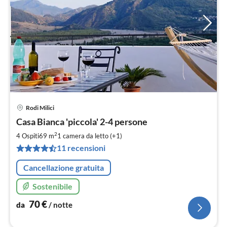
Rodi Milici
Pre
Casa Bianca 'piccola' 2-4 persone
da
7
2
4 Ospiti
69 m
1
camera da letto (+1)
pe
11 recensioni
not
Cancellazione gratuita
Sostenibile
70
€
da
/ notte