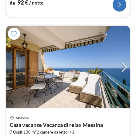
92
€
da
/ notte
Pre
Messina
da
Casa vacanze Vacanza di relax Messina
1
2
7 Ospiti
130 m
2
camere da letto (+1)
pe