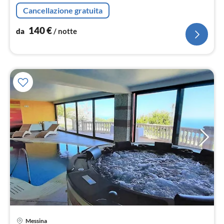
not
Cancellazione gratuita
140
€
da
/ notte
Messina