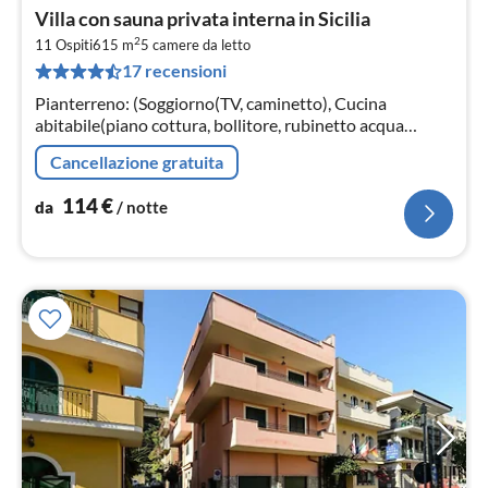
Pre
Villa con sauna privata interna in Sicilia
da
2
1
11 Ospiti
615 m
5
camere da letto
17 recensioni
pe
not
Pianterreno: (Soggiorno(TV, caminetto), Cucina
abitabile(piano cottura, bollitore, rubinetto acqua
bollente, mobile cucina, cappa aspirante, caffettiera per
Cancellazione gratuita
espresso, forno, forno ...
114
€
da
/ notte