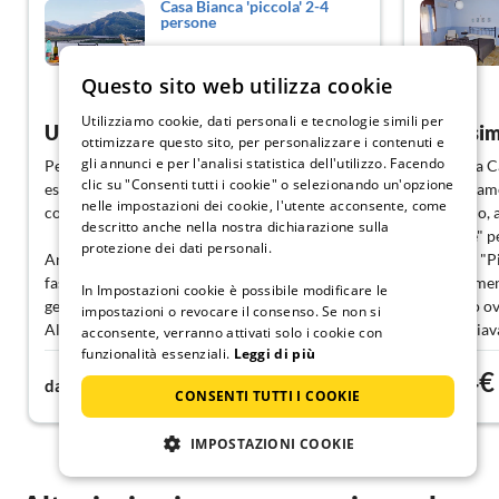
Casa Bianca 'piccola' 2-4
persone
Rodi Milici
Questo sito web utilizza cookie
Mostra tedesco
Utilizziamo cookie, dati personali e tecnologie simili per
Un luogo bellissimo in cui perdere il cuore
ottimizzare questo sito, per personalizzare i contenuti e
gli annunci e per l'analisi statistica dell'utilizzo. Facendo
Per la seconda volta mi è stato permesso di
Poiché la C
clic su "Consenti tutti i cookie" o selezionando un'opzione
essere ospite di Casa Bianca. È stato un po'
completamen
nelle impostazioni dei cookie, l'utente acconsente, come
come tornare a casa.
volevamo, 
descritto anche nella nostra dichiarazione sulla
"Grande" pe
protezione dei dati personali.
Anche questa volta ho potuto godere del
Come la "Pi
fascino della casa arredata con cura e della
appartamen
In Impostazioni cookie è possibile modificare le
gentilezza e cordialità della gente di Rodi
abbiamo ovv
impostazioni o revocare il consenso. Se non si
Al mattino ho potuto gustare il mio caffè dal
non lasciav
acconsente, verranno attivati solo i cookie con
balcone della "Piccola" con un fantastico
amore, supe
funzionalità essenziali.
Leggi di più
70€
94€
sfondo di montagne e iniziare la giornata. È
Naturalmente
da
notte
da
CONSENTI TUTTI I COOKIE
così che dovrebbe essere una vacanza.
splendida te
Che si tratti di rilassarsi sulla spaziosa
magnifica vi
IMPOSTAZIONI COOKIE
terrazza sul tetto o di esplorare i dintorni,
concludere 
Casa Bianca è, a mio avviso, un luogo in cui
Ci siamo sen
ricaricarsi e rilassarsi
tutto!