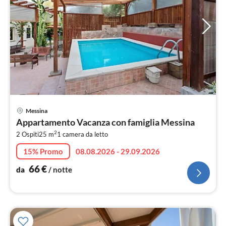
Pre
Messina
da
Appartamento Vacanza con famiglia Messina
6
2
2 Ospiti
25 m
1
camera da letto
pe
not
15% Promo
08.08.2026 - 29.09.2026
66
€
da
/ notte