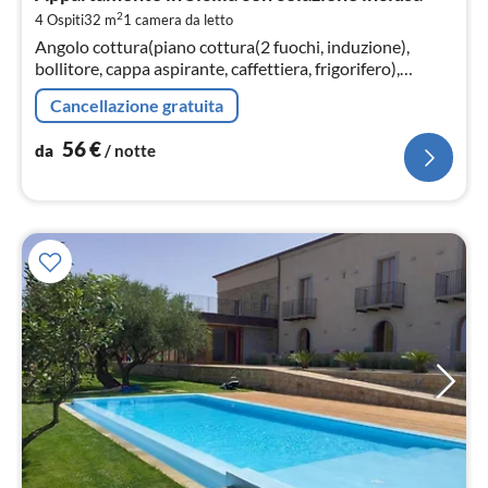
5
2
4 Ospiti
32 m
1
camera da letto
pe
Angolo cottura(piano cottura(2 fuochi, induzione),
not
bollitore, cappa aspirante, caffettiera, frigorifero),
Soggiorno / Pranzo(divano letto doppio, TV, tavolo da
Cancellazione gratuita
pranzo)
56
€
da
/ notte