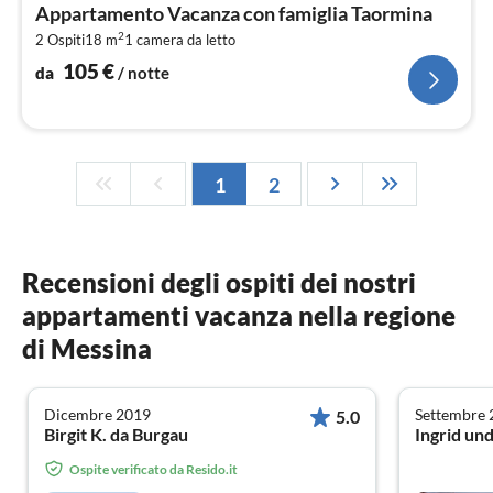
da
Appartamento Vacanza con famiglia Taormina
1
2
2 Ospiti
18 m
1
camera da letto
pe
not
105
€
da
/ notte
1
2
Recensioni degli ospiti dei nostri
appartamenti vacanza nella regione
di Messina
Dicembre 2019
Settembre 
5.0
Birgit K. da Burgau
Ingrid und
Ospite verificato da Resido.it