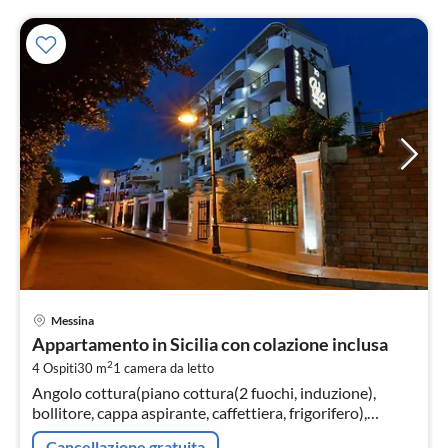
Pre
Messina
da
Appartamento in Sicilia con colazione inclusa
5
2
4 Ospiti
30 m
1
camera da letto
pe
Angolo cottura(piano cottura(2 fuochi, induzione),
not
bollitore, cappa aspirante, caffettiera, frigorifero),
Soggiorno / Pranzo(divano letto doppio, TV, tavolo da
Cancellazione gratuita