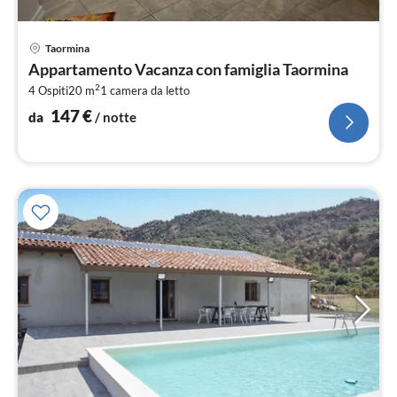
Pre
Taormina
da
Appartamento Vacanza con famiglia Taormina
1
2
4 Ospiti
20 m
1
camera da letto
pe
not
147
€
da
/ notte