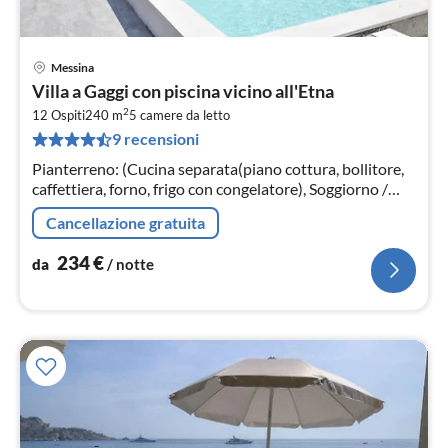
Messina
Pre
Villa a Gaggi con piscina vicino all'Etna
da
2
2
12 Ospiti
240 m
5
camere da letto
9 recensioni
pe
not
Pianterreno: (Cucina separata(piano cottura, bollitore,
caffettiera, forno, frigo con congelatore), Soggiorno /
Pranzo(tavolo da pranzo, salottino)
Cancellazione gratuita
234
€
da
/ notte