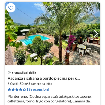
Francavilla di Sicilia
Pre
Vacanza siciliana a bordo piscina per 6...
da
2
2
6 Ospiti
150 m
3
camere da letto
13 recensioni
pe
not
Pianterreno: (Cucina separata(stufa(gas), tostapane,
caffettiera, forno, frigo con congelatore), Camera da