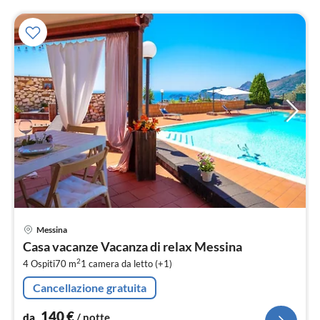
Pre
Messina
da
Casa vacanze Vacanza di relax Messina
1
2
4 Ospiti
70 m
1
camera da letto (+1)
pe
not
Cancellazione gratuita
140
€
da
/ notte