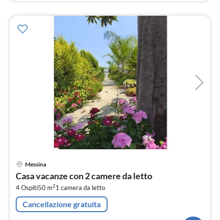
Pre
Messina
da
Casa vacanze con 2 camere da letto
9
2
4 Ospiti
50 m
1
camera da letto
pe
not
Cancellazione gratuita