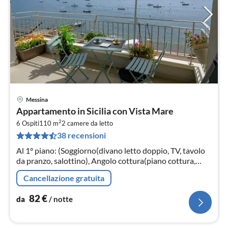
Messina
Pre
Appartamento in Sicilia con Vista Mare
da
2
8
6 Ospiti
110 m
2
camere da letto
38 recensioni
pe
not
Al 1° piano: (Soggiorno(divano letto doppio, TV, tavolo
da pranzo, salottino), Angolo cottura(piano cottura,
cappa aspirante, forno, forno a microonde, frigo con
Cancellazione gratuita
congelatore)
82
€
da
/ notte