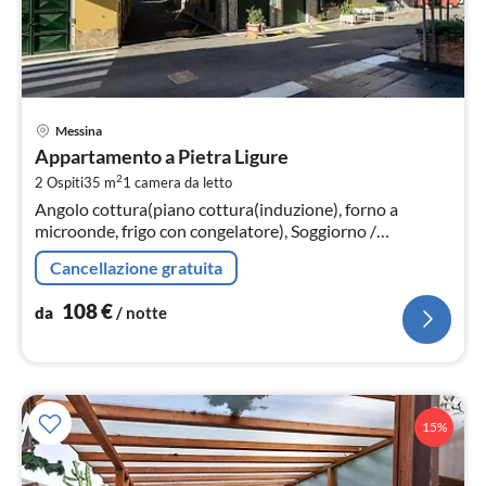
Pre
Messina
da
Appartamento a Pietra Ligure
1
2
2 Ospiti
35 m
1
camera da letto
pe
Angolo cottura(piano cottura(induzione), forno a
not
microonde, frigo con congelatore), Soggiorno /
Pranzo(TV(schermo piatto, satellite), tavolo da pranzo)
Cancellazione gratuita
108
€
da
/ notte
15%