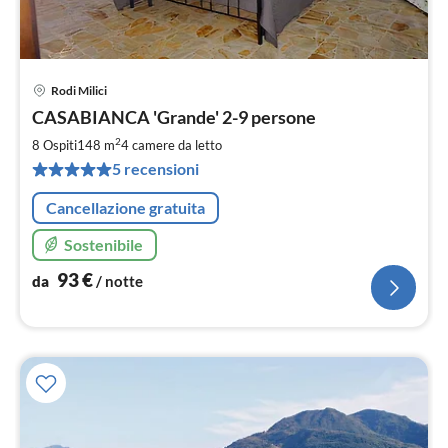
Rodi Milici
Pre
CASABIANCA 'Grande' 2-9 persone
da
9
2
8 Ospiti
148 m
4
camere da letto
pe
5 recensioni
not
Cancellazione gratuita
Sostenibile
93
€
da
/ notte