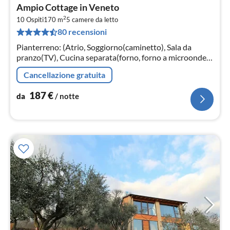
Pre
Ampio Cottage in Veneto
da
2
1
10 Ospiti
170 m
5
camere da letto
80 recensioni
pe
not
Pianterreno: (Atrio, Soggiorno(caminetto), Sala da
pranzo(TV), Cucina separata(forno, forno a microonde,
lavastoviglie, lavatrice), sgabuzzino(lavandino))
Cancellazione gratuita
187
€
da
/ notte