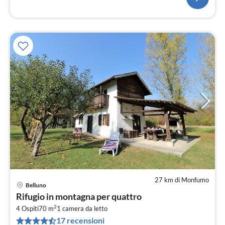
27 km di Monfumo
Belluno
Pre
Rifugio in montagna per quattro
da
2
5
4 Ospiti
70 m
1
camera da letto
17 recensioni
pe