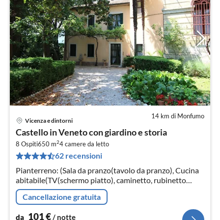
14 km di Monfumo
Vicenza e dintorni
Pre
Castello in Veneto con giardino e storia
da
2
1
8 Ospiti
650 m
4
camere da letto
62 recensioni
pe
not
Pianterreno: (Sala da pranzo(tavolo da pranzo), Cucina
abitabile(TV(schermo piatto), caminetto, rubinetto
acqua bollente, mobile cucina(5 fuochi, gas)
Cancellazione gratuita
101
€
da
/ notte