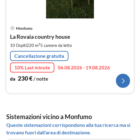
Pre
Monfumo
da
2
La Rovaia country house
pe
2
10 Ospiti
220 m
5
camere da letto
not
Cancellazione gratuita
10% Last minute
06.08.2026 - 19.08.2026
230
€
da
/ notte
Sistemazioni vicino a Monfumo
Queste sistemazioni corrispondono alla tua ricerca ma si
trovano fuori dall'area di destinazione.