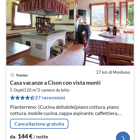
27 km di Monfumo
Treviso
Pre
Casa vacanze a Cison con vista monti
da
2
1
5 Ospiti
120 m
2
camere da letto
27 recensioni
pe
not
Pianterreno: (Cucina abitabile(piano cottura, piano
cottura, mobile cucina, cappa aspirante, caffettiera,
forno, frigo con congelatore)
Cancellazione gratuita
144
€
da
/ notte