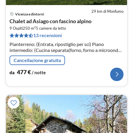
29 km di Monfumo
Vicenza e dintorni
Pre
Chalet ad Asiago con fascino alpino
da
2
4
9 Ospiti
250 m
5
camere da letto
13 recensioni
pe
not
Pianterreno: (Entrata, ripostiglio per sci) Piano
intermedio: (Cucina separata(forno, forno a microonde,
lavastoviglie, frigo con congelatore), Soggiorno /
Cancellazione gratuita
Pranzo(TV(satellite)
477
€
da
/ notte