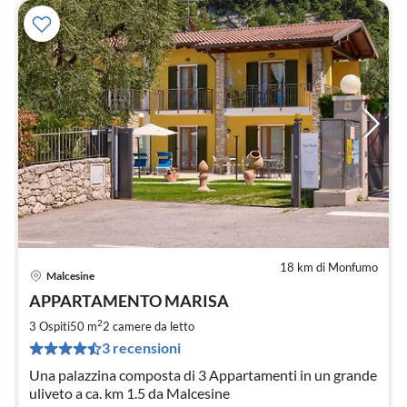
18 km di Monfumo
Malcesine
Pre
APPARTAMENTO MARISA
da
1
2
3 Ospiti
50 m
2
camere da letto
pe
3 recensioni
not
Una palazzina composta di 3 Appartamenti in un grande
uliveto a ca. km 1.5 da Malcesine