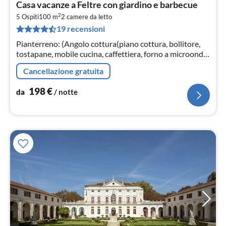
Pre
Casa vacanze a Feltre con giardino e barbecue
da
2
1
5 Ospiti
100 m
2
camere da letto
19 recensioni
pe
not
Pianterreno: (Angolo cottura(piano cottura, bollitore,
tostapane, mobile cucina, caffettiera, forno a microonde,
frigo con congelatore, lavatrice, Spremiagrumi)
Cancellazione gratuita
198
€
da
/ notte