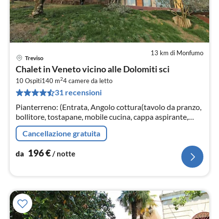
13 km di Monfumo
Treviso
Pre
Chalet in Veneto vicino alle Dolomiti sci
da
2
1
10 Ospiti
140 m
4
camere da letto
31 recensioni
pe
not
Pianterreno: (Entrata, Angolo cottura(tavolo da pranzo,
bollitore, tostapane, mobile cucina, cappa aspirante,
caffettiera, caffettiera per espresso, forno, forno a
Cancellazione gratuita
microonde, lavas...
196
€
da
/ notte