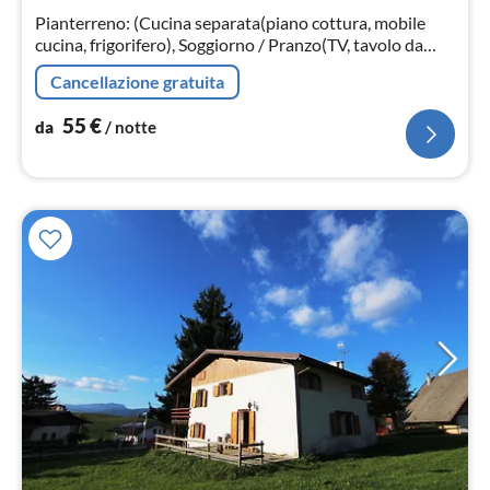
not
Pianterreno: (Cucina separata(piano cottura, mobile
cucina, frigorifero), Soggiorno / Pranzo(TV, tavolo da
pranzo, caminetto), Bagno(doccia, lavandino, WC),
Cancellazione gratuita
veranda(20 m2))
55
€
da
/ notte