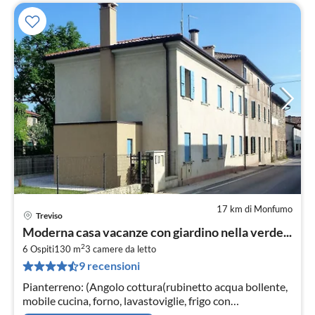
17 km di Monfumo
Treviso
Pre
Moderna casa vacanze con giardino nella verde...
da
2
3
6 Ospiti
130 m
3
camere da letto
9 recensioni
pe
not
Pianterreno: (Angolo cottura(rubinetto acqua bollente,
mobile cucina, forno, lavastoviglie, frigo con
congelatore), Soggiorno / Pranzo(tavolo da pranzo(8