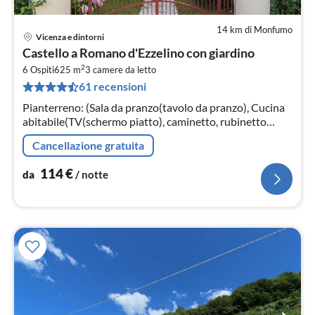
14 km di Monfumo
Vicenza e dintorni
Pre
Castello a Romano d'Ezzelino con giardino
da
2
1
6 Ospiti
625 m
3
camere da letto
61 recensioni
pe
not
Pianterreno: (Sala da pranzo(tavolo da pranzo), Cucina
abitabile(TV(schermo piatto), caminetto, rubinetto
acqua bollente, mobile cucina(5 fuochi, gas)
Cancellazione gratuita
114
€
da
/ notte