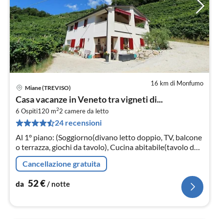
16 km di Monfumo
Miane (TREVISO)
Pre
Casa vacanze in Veneto tra vigneti di...
da
2
5
6 Ospiti
120 m
2
camere da letto
24 recensioni
pe
not
Al 1° piano: (Soggiorno(divano letto doppio, TV, balcone
o terrazza, giochi da tavolo), Cucina abitabile(tavolo da
pranzo, piano cottura, bollitore, mobile cucina, cappa
Cancellazione gratuita
aspirante,...
52
€
da
/ notte