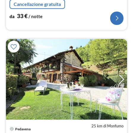
Cancellazione gratuita
persone), caminetto)
33
€
da
/ notte
25 km di Monfumo
Pedavena