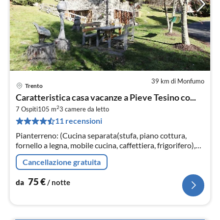
39 km di Monfumo
Trento
Pre
Caratteristica casa vacanze a Pieve Tesino co...
da
2
7
7 Ospiti
105 m
3
camere da letto
11 recensioni
pe
not
Pianterreno: (Cucina separata(stufa, piano cottura,
fornello a legna, mobile cucina, caffettiera, frigorifero),
Soggiorno / Pranzo(TV, tavolo da pranzo, caminetto,
Cancellazione gratuita
salottino)
75
€
da
/ notte