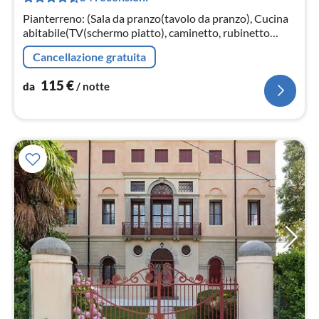
not
Pianterreno: (Sala da pranzo(tavolo da pranzo), Cucina
abitabile(TV(schermo piatto), caminetto, rubinetto
acqua bollente, mobile cucina(5 fuochi, gas)
Cancellazione gratuita
115
€
da
/ notte