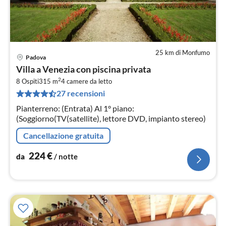
25 km di Monfumo
Padova
Pre
Villa a Venezia con piscina privata
da
2
2
8 Ospiti
315 m
4
camere da letto
27 recensioni
pe
not
Pianterreno: (Entrata) Al 1° piano:
(Soggiorno(TV(satellite), lettore DVD, impianto stereo)
Cancellazione gratuita
224
€
da
/ notte