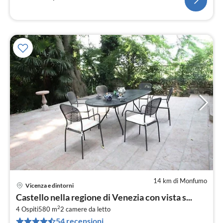
14 km di Monfumo
Vicenza e dintorni
Pre
Castello nella regione di Venezia con vista s...
da
2
1
4 Ospiti
580 m
2
camere da letto
54 recensioni
pe