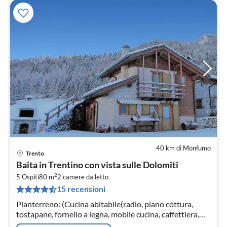
40 km di Monfumo
Trento
Pre
Baita in Trentino con vista sulle Dolomiti
da
2
1
5 Ospiti
80 m
2
camere da letto
15 recensioni
pe
not
Pianterreno: (Cucina abitabile(radio, piano cottura,
tostapane, fornello a legna, mobile cucina, caffettiera,
caffettiera per espresso)