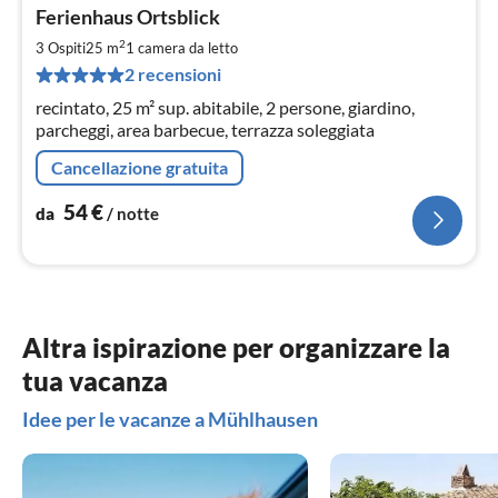
Pre
Ferienhaus Ortsblick
da
5
2
3 Ospiti
25 m
1
camera da letto
pe
2 recensioni
not
recintato, 25 m² sup. abitabile, 2 persone, giardino,
parcheggi, area barbecue, terrazza soleggiata
Cancellazione gratuita
54
€
da
/ notte
Altra ispirazione per organizzare la
tua vacanza
Idee per le vacanze a Mühlhausen