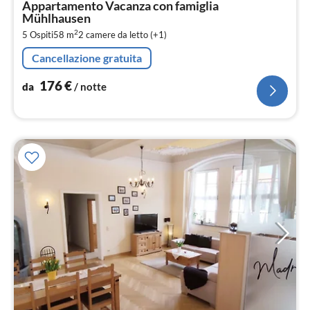
Appartamento Vacanza con famiglia
1
Mühlhausen
pe
2
5 Ospiti
58 m
2
camere da letto (+1)
not
Cancellazione gratuita
176
€
da
/ notte