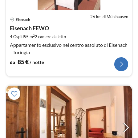
26 km di Mühlhausen
Pre
Eisenach
da
8
Eisenach FEWO
pe
2
4 Ospiti
55 m
2
camere da letto
not
Appartamento esclusivo nel centro assoluto di Eisenach
- Turingia
85
€
da
/ notte