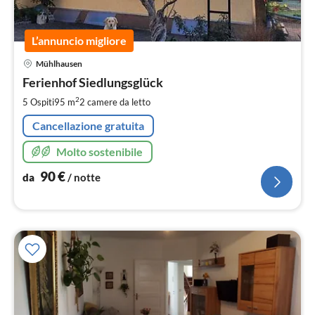
L’annuncio migliore
Pre
Mühlhausen
da
9
Ferienhof Siedlungsglück
pe
2
5 Ospiti
95 m
2
camere da letto
not
Cancellazione gratuita
Molto sostenibile
90
€
da
/ notte