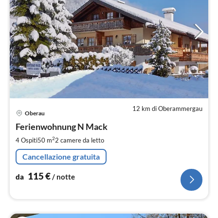
12 km di Oberammergau
Pre
Oberau
da
1
Ferienwohnung N Mack
pe
2
4 Ospiti
50 m
2
camere da letto
not
Cancellazione gratuita
115
€
da
/ notte