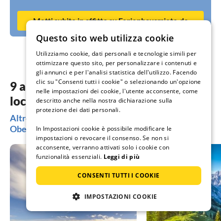
Metti subito in affitto su Ferienhausmiete.de
Questo sito web utilizza cookie
Utilizziamo cookie, dati personali e tecnologie simili per
ottimizzare questo sito, per personalizzare i contenuti e
gli annunci e per l'analisi statistica dell'utilizzo. Facendo
clic su "Consenti tutti i cookie" o selezionando un'opzione
9 alloggi da sogno nelle più belle
nelle impostazioni dei cookie, l'utente acconsente, come
località Oberammergau
descritto anche nella nostra dichiarazione sulla
protezione dei dati personali.
Altre regioni molto richieste per le tue vacanze a
Oberammergau
In Impostazioni cookie è possibile modificare le
impostazioni o revocare il consenso. Se non si
acconsente, verranno attivati solo i cookie con
funzionalità essenziali.
Leggi di più
CONSENTI TUTTI I COOKIE
IMPOSTAZIONI COOKIE