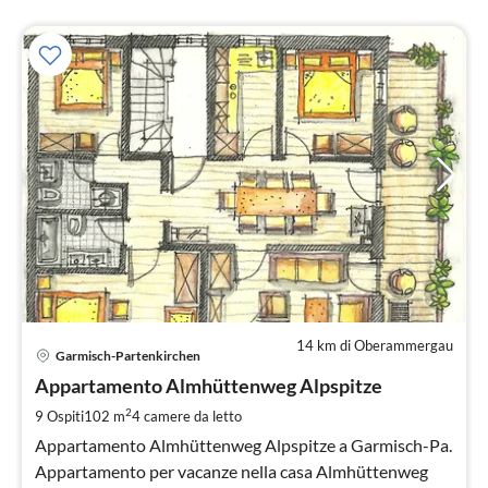
14 km di Oberammergau
Pre
Garmisch-Partenkirchen
da
2
Appartamento Almhüttenweg Alpspitze
pe
2
9 Ospiti
102 m
4
camere da letto
not
Appartamento Almhüttenweg Alpspitze a Garmisch-Pa.
Appartamento per vacanze nella casa Almhüttenweg