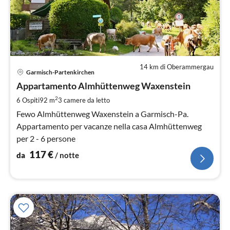
14 km di Oberammergau
Pre
Garmisch-Partenkirchen
da
1
Appartamento Almhüttenweg Waxenstein
pe
2
6 Ospiti
92 m
3
camere da letto
not
Fewo Almhüttenweg Waxenstein a Garmisch-Pa.
Appartamento per vacanze nella casa Almhüttenweg
per 2 - 6 persone
117
€
da
/ notte