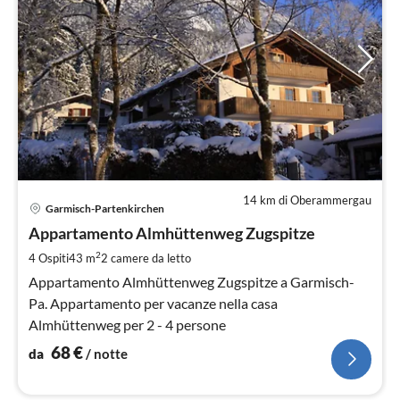
14 km di Oberammergau
Pre
Garmisch-Partenkirchen
da
6
Appartamento Almhüttenweg Zugspitze
pe
2
4 Ospiti
43 m
2
camere da letto
not
Appartamento Almhüttenweg Zugspitze a Garmisch-
Pa. Appartamento per vacanze nella casa
Almhüttenweg per 2 - 4 persone
68
€
da
/ notte