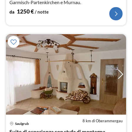
Garmisch-Partenkirchen e Murnau.
1250
€
da
/ notte
8 km di Oberammergau
Saulgrub
Pre
Suite di esperienza con stufa di montagna