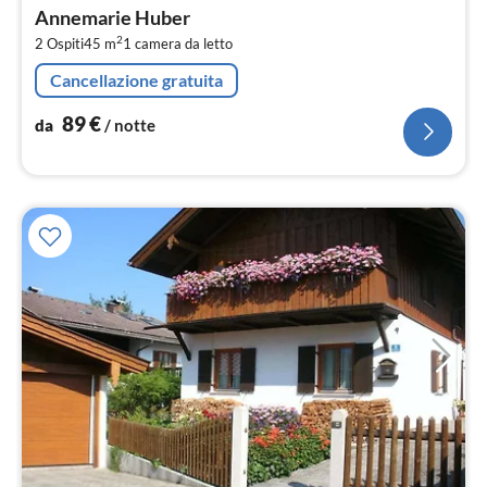
da
Annemarie Huber
8
2
2 Ospiti
45 m
1
camera da letto
pe
not
Cancellazione gratuita
89
€
da
/ notte