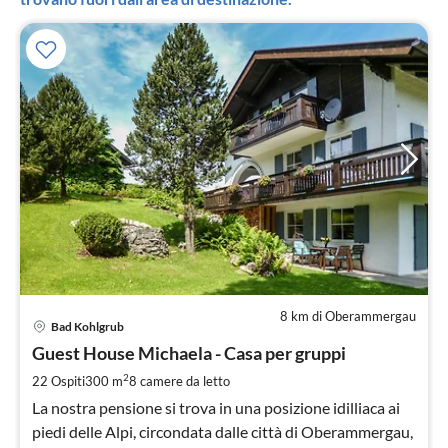
8 km di Oberammergau
Pre
Bad Kohlgrub
da
1
Guest House Michaela - Casa per gruppi
pe
2
22 Ospiti
300 m
8
camere da letto
not
La nostra pensione si trova in una posizione idilliaca ai
piedi delle Alpi, circondata dalle città di Oberammergau,