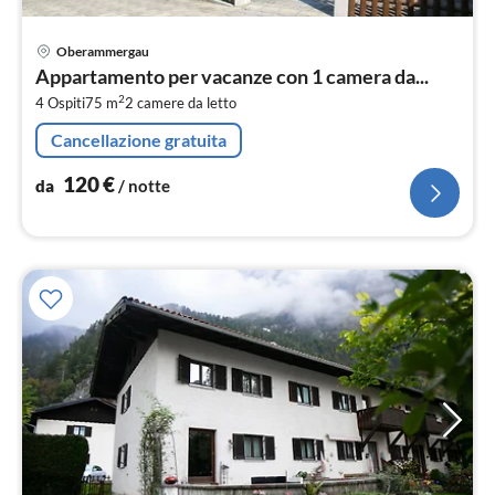
Pre
Oberammergau
da
Appartamento per vacanze con 1 camera da...
1
2
4 Ospiti
75 m
2
camere da letto
pe
not
Cancellazione gratuita
120
€
da
/ notte