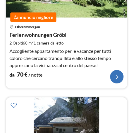
L’annuncio migliore
Pre
Oberammergau
da
7
Ferienwohnungen Gröbl
pe
2
2 Ospiti
60 m
1
camera da letto
not
Accogliente appartamento per le vacanze per tutti
coloro che cercano tranquillità e allo stesso tempo
apprezzano la vicinanza al centro del paese!
70
€
da
/ notte