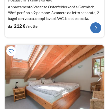
9 Ospiti
98 m
1
camera da letto
not
Appartamento Vacanze Osterfelderkopf a Garmisch,
98m² per fino a 9 persone, 3 camere da letto separate, 2
bagni con vasca, doppi lavabi, WC, bidet e doccia.
212
€
da
/ notte