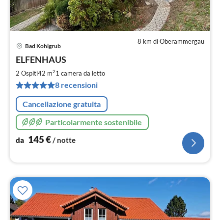
8 km di Oberammergau
Bad Kohlgrub
Pre
ELFENHAUS
da
1
2
2 Ospiti
42 m
1
camera da letto
pe
8 recensioni
not
Cancellazione gratuita
Particolarmente sostenibile
145
€
da
/ notte