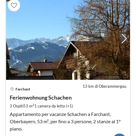
13 km di Oberammergau
Pre
Farchant
da
6
Ferienwohnung Schachen
pe
2
3 Ospiti
53 m
1
camera da letto (+1)
not
Appartamento per vacanze Schachen a Farchant,
Oberbayern, 53 m², per fino a 3 persone, 2 stanze al 1°
piano.