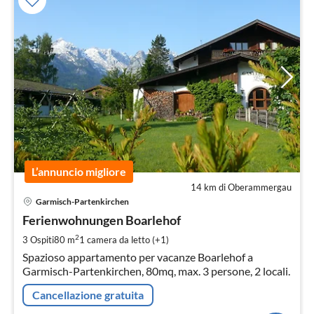
L’annuncio migliore
14 km di Oberammergau
Pre
Garmisch-Partenkirchen
da
9
Ferienwohnungen Boarlehof
pe
2
3 Ospiti
80 m
1
camera da letto (+1)
not
Spazioso appartamento per vacanze Boarlehof a
Garmisch-Partenkirchen, 80mq, max. 3 persone, 2 locali.
Cancellazione gratuita