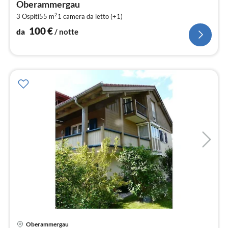
Oberammergau
pe
2
3 Ospiti
55 m
1
camera da letto (+1)
not
100
€
da
/ notte
Pre
Oberammergau