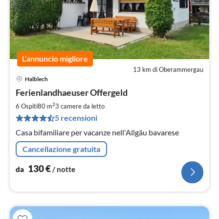
L’annuncio migliore
13 km di Oberammergau
Halblech
Pre
Ferienlandhaeuser Offergeld
da
1
2
6 Ospiti
80 m
3
camere da letto
pe
5 recensioni
not
Casa bifamiliare per vacanze nell'Allgäu bavarese
Cancellazione gratuita
130
€
da
/ notte