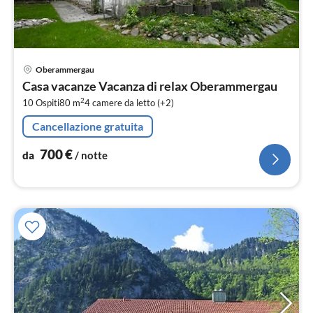
Pre
Oberammergau
da
Casa vacanze Vacanza di relax Oberammergau
7
2
10 Ospiti
80 m
4
camere da letto (+2)
pe
not
Cancellazione gratuita
700
€
da
/ notte