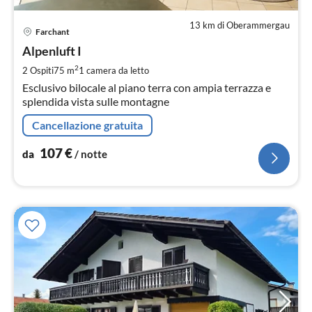
13 km di Oberammergau
Pre
Farchant
da
1
Alpenluft I
pe
2
2 Ospiti
75 m
1
camera da letto
not
Esclusivo bilocale al piano terra con ampia terrazza e
splendida vista sulle montagne
Cancellazione gratuita
107
€
da
/ notte