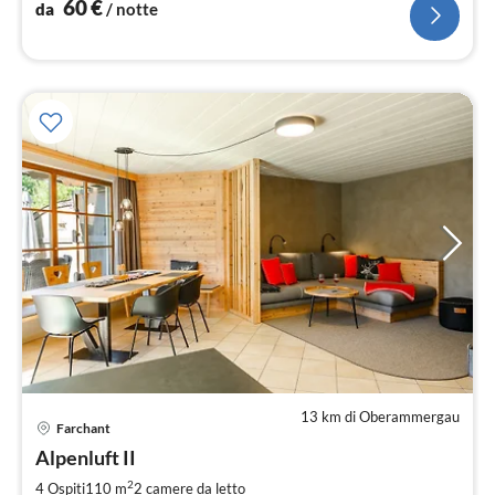
60
€
da
/ notte
13 km di Oberammergau
Pre
Farchant
da
1
Alpenluft II
pe
2
4 Ospiti
110 m
2
camere da letto