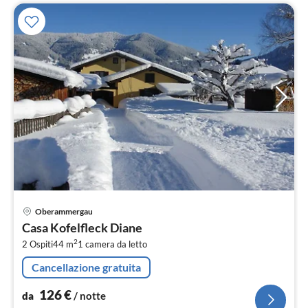
Pre
Oberammergau
da
Casa Kofelfleck Diane
1
2
2 Ospiti
44 m
1
camera da letto
pe
not
Cancellazione gratuita
126
€
da
/ notte