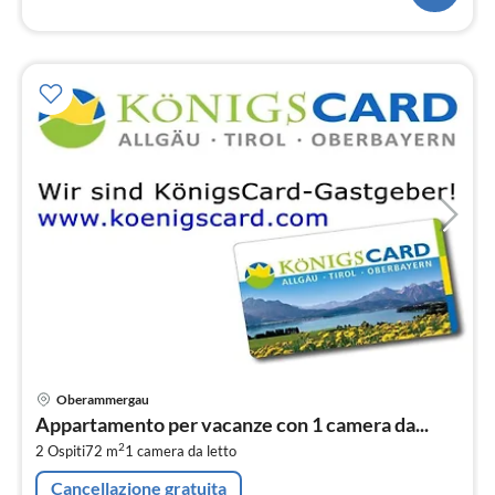
Pre
Oberammergau
da
Appartamento per vacanze con 1 camera da...
1
2
2 Ospiti
72 m
1
camera da letto
pe
not
Cancellazione gratuita