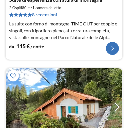
da
1
2
2 Ospiti
80 m
1
camera da letto
pe
8 recensioni
not
La suite con forno di montagna, TIME OUT per coppie e
singoli, con frigorifero pieno, attrezzatura completa,
vista sulle montagne, nel Parco Naturale delle Alpi
dell'Ammergau.
115
€
da
/ notte