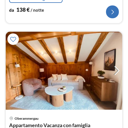
138
€
da
/ notte
Pre
Oberammergau
da
Appartamento Vacanza con famiglia
1