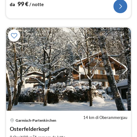
99
€
da
/ notte
14 km di Oberammergau
Pre
Garmisch-Partenkirchen
da
2
Osterfelderkopf
pe
2