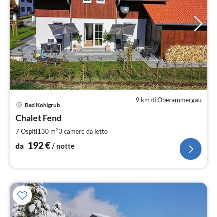
9 km di Oberammergau
Pre
Bad Kohlgrub
da
1
Chalet Fend
pe
2
7 Ospiti
130 m
3
camere da letto
not
192
€
da
/ notte