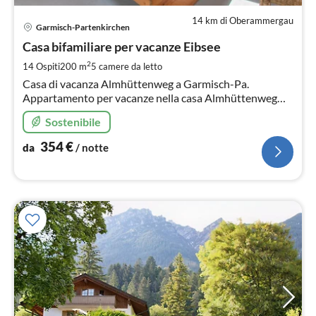
14 km di Oberammergau
Pre
Garmisch-Partenkirchen
da
3
Casa bifamiliare per vacanze Eibsee
pe
2
14 Ospiti
200 m
5
camere da letto
not
Casa di vacanza Almhüttenweg a Garmisch-Pa.
Appartamento per vacanze nella casa Almhüttenweg
per 6 - 14 persone
Sostenibile
354
€
da
/ notte