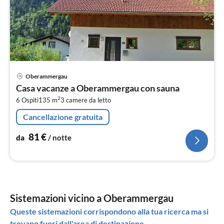
Pre
Oberammergau
da
Casa vacanze a Oberammergau con sauna
8
2
6 Ospiti
135 m
3
camere da letto
pe
not
Cancellazione gratuita
81
€
da
/ notte
Sistemazioni vicino a Oberammergau
Queste sistemazioni corrispondono alla tua ricerca ma si
trovano fuori dall'area di destinazione.