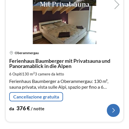
Pre
Oberammergau
da
3
Ferienhaus Baumberger mit Privatsauna und
Panoramablick in die Alpen
pe
not
2
6 Ospiti
130 m
3
camere da letto
Ferienhaus Baumberger a Oberammergau: 130 m²,
sauna privata, vista sulle Alpi, spazio per fino a 6
persone.
Cancellazione gratuita
376
€
da
/ notte