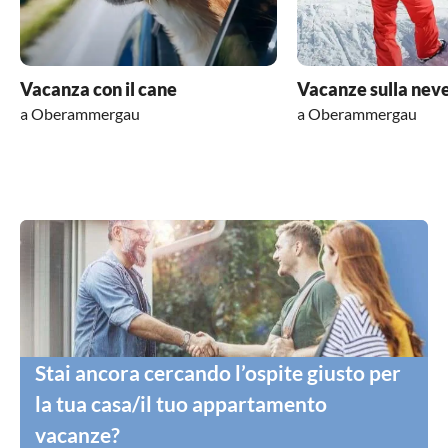
Vacanza con il cane
Vacanze sulla nev
a Oberammergau
a Oberammergau
Stai ancora cercando l’ospite giusto per
la tua casa/il tuo appartamento
vacanze?