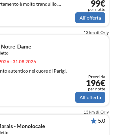
99€
rtamento è molto tranquillo.
per notte
icio.
All`offerta
13 km di Orly
ris Notre-Dame
letto
2026 - 31.08.2026
o autentico nel cuore di Parigi,
Prezzi da
196€
per notte
All`offerta
13 km di Orly
5.0
Marais - Monolocale
letto