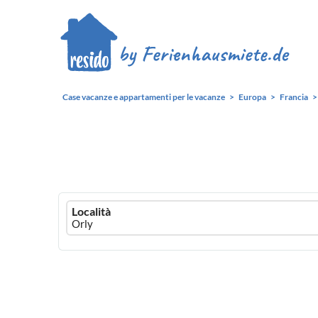
Case vacanze e appartamenti per le vacanze
Europa
Francia
Ferienhausmiete
Località
logo