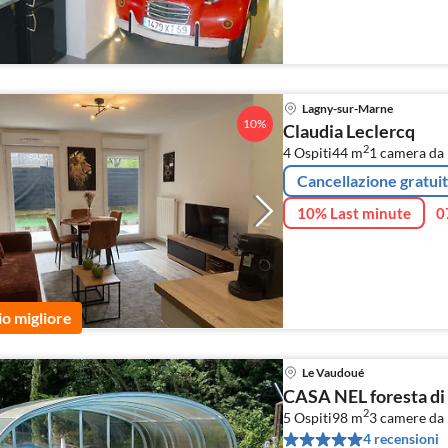
Lagny-sur-Marne
10%
Claudia Leclercq
2
4 Ospiti
44 m
1
camera da 
Cancellazione gratui
10% Last minute
0
io migliore
Le Vaudoué
CASA NEL foresta di
2
5 Ospiti
98 m
3
camere da 
4 recensioni