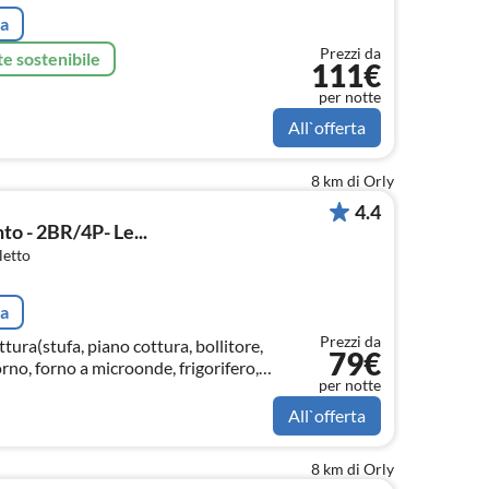
ta
Prezzi da
e sostenibile
111€
per notte
All`offerta
8 km di Orly
4.4
o - 2BR/4P- Le...
letto
ta
Prezzi da
tura(stufa, piano cottura, bollitore,
79€
orno, forno a microonde, frigorifero, ,
per notte
All`offerta
8 km di Orly