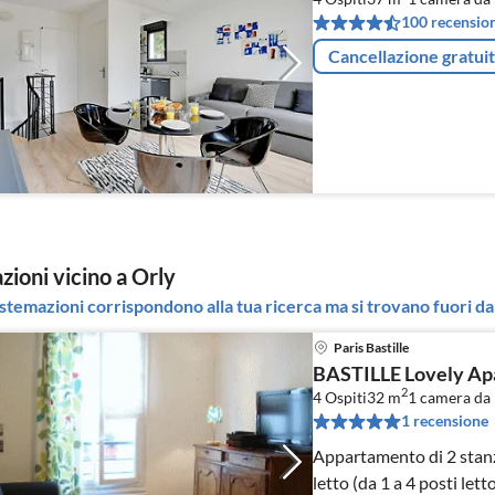
100 recension
Cancellazione gratui
zioni vicino a Orly
stemazioni corrispondono alla tua ricerca ma si trovano fuori dal
Paris Bastille
BASTILLE Lovely Ap
2
4 Ospiti
32 m
1
camera da 
1 recensione
Appartamento di 2 stanz
letto (da 1 a 4 posti let