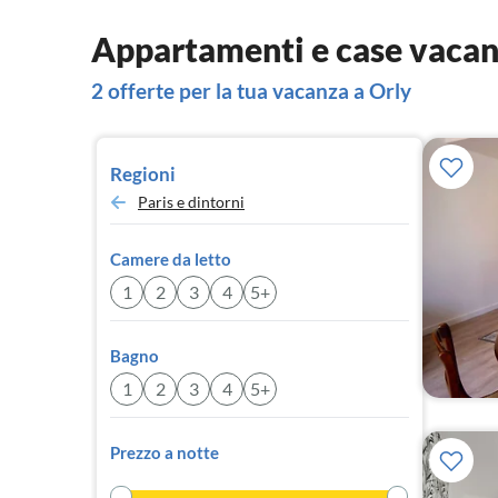
Appartamenti e case vacan
2 offerte per la tua vacanza a Orly
Regioni
Paris e dintorni
Camere da letto
1
2
3
4
5+
Bagno
1
2
3
4
5+
Prezzo a notte