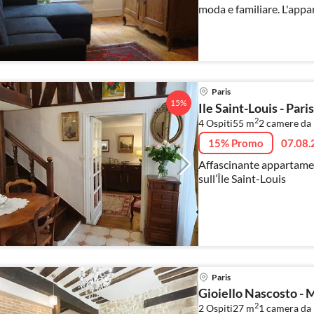
moda e familiare. L'appa
Viviamo nello stesso edif
Paris
15%
Ile Saint-Louis - Pa
2
4 Ospiti
55 m
2
camere da 
15% Promo
07.08.
Affascinante appartament
sull’Île Saint-Louis
Paris
Gioiello Nascosto - 
2
2 Ospiti
27 m
1
camera da 