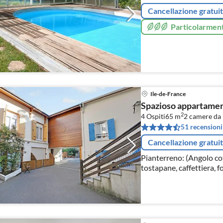
Cancellazione gratui
Particolarment
Ile-de-France
Spazioso appartament
2
4 Ospiti
65 m
2
camere da 
51 recensioni
Cancellazione gratui
Pianterreno: (Angolo cot
tostapane, caffettiera, f
)