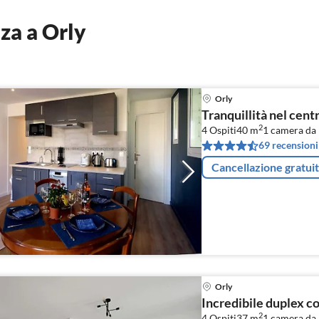
za a Orly
Orly
Tranquillità nel centr
2
4 Ospiti
40 m
1
camera da 
69 recensioni
Cancellazione gratui
Orly
Incredibile duplex c
2
4 Ospiti
37 m
1
camera da 