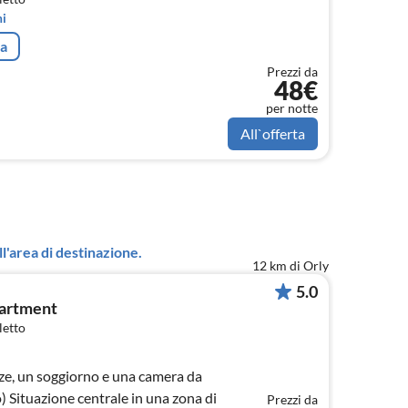
i
ta
Prezzi da
48€
per notte
All`offerta
l'area di destinazione.
12 km di Orly
5.0
artment
letto
e, un soggiorno e una camera da
to) Situazione centrale in una zona di
Prezzi da