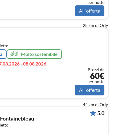
per notte
All`offerta
28 km di Orly
letto
ta
Molto sostenibile
7.08.2026 - 08.08.2026
Prezzi da
60€
per notte
All`offerta
44 km di Orly
5.0
 Fontainebleau
letto