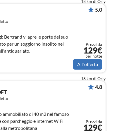
18 km di Orly
5.0
letto
i: Bertrand vi apre le porte del suo
to per un soggiorno insolito nel
Prezzi da
129€
ll'antiquariato.
per notte
All`offerta
18 km di Orly
4.8
OFT
letto
 ammobiliato di 40 m2 nel famoso
 con parcheggio e internet WiFi
Prezzi da
129€
 dalla metropolitana