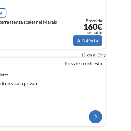
ta
Prezzi da
erra (senza scale) nel Marais
160€
per notte
All`offerta
15 km di Orly
Prezzo su richiesta
letto
 di un vicolo privato