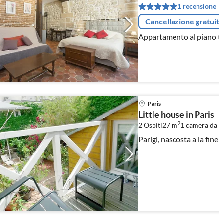
1 recensione
Cancellazione gratui
Appartamento al piano t
Paris
Little house in Paris
2
2 Ospiti
27 m
1
camera da 
Parigi, nascosta alla fine