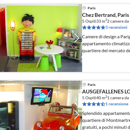
Paris
Chez Bertrand, Paris
2
5 Ospiti
33 m
2
camere da 
3 recensioni
Camere di design a Parig
appartamento climatizza
quartiere del mercato de
Paris
AUSGEFALLENES L
2
5 Ospiti
40 m
1
camera da 
1 recensione
Splendido appartamento
quartiere di Montmartre
gratuiti, a pochi minuti