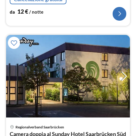
asciugacapelli, )
12
€
da
/ notte
Regionalverband Saarbrücken
Pre
Camera doppia al Sunday Hotel Saarbrücken Süd