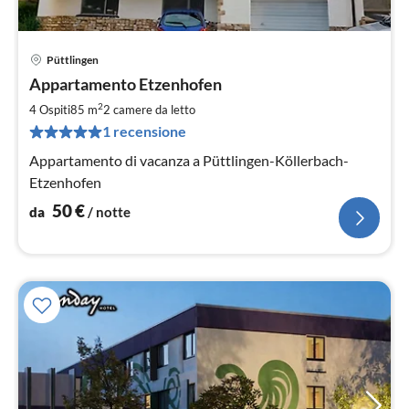
Püttlingen
Pre
Appartamento Etzenhofen
da
5
2
4 Ospiti
85 m
2
camere da letto
pe
1 recensione
not
Appartamento di vacanza a Püttlingen-Köllerbach-
Etzenhofen
50
€
da
/ notte