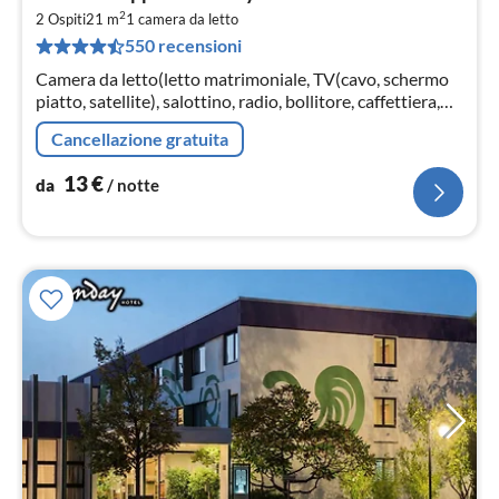
da
2
1
2 Ospiti
21 m
1
camera da letto
550 recensioni
pe
not
Camera da letto(letto matrimoniale, TV(cavo, schermo
piatto, satellite), salottino, radio, bollitore, caffettiera,
frigorifero)
Cancellazione gratuita
13
€
da
/ notte