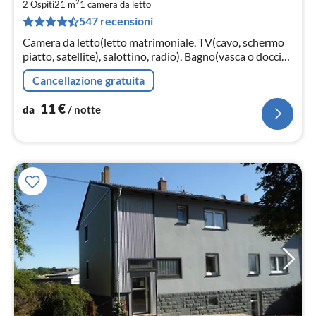
2
1
2 Ospiti
21 m
1
camera da letto
547 recensioni
pe
not
Camera da letto(letto matrimoniale, TV(cavo, schermo
piatto, satellite), salottino, radio), Bagno(vasca o doccia,
lavandino, WC, asciugacapelli, )
Cancellazione gratuita
11
€
da
/ notte