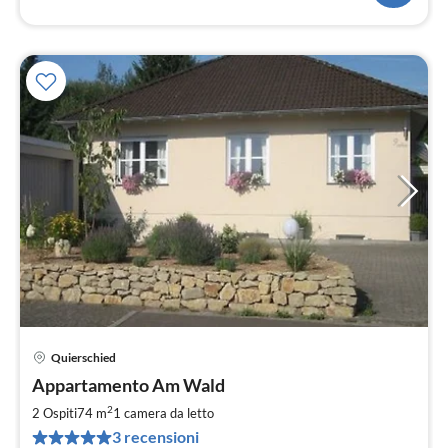
Quierschied
Pre
Appartamento Am Wald
da
6
2
2 Ospiti
74 m
1
camera da letto
pe
3 recensioni