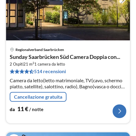
Regionalverband Saarbrücken
Pre
Sunday Saarbrücken Süd Camera Doppia con...
da
2
1
2 Ospiti
21 m
1
camera da letto
514 recensioni
pe
not
Camera da letto(letto matrimoniale, TV(cavo, schermo
piatto, satellite), salottino, radio), Bagno(vasca o doccia,
lavandino, WC, asciugacapelli, )
Cancellazione gratuita
11
€
da
/ notte