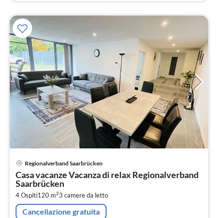
Pre
Regionalverband Saarbrücken
da
Casa vacanze Vacanza di relax Regionalverband
1
Saarbrücken
pe
2
4 Ospiti
120 m
3
camere da letto
not
Cancellazione gratuita