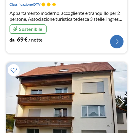
not
Classificazione DTV
Appartamento moderno, accogliente e tranquillo per 2
persone, Associazione turistica tedesca 3 stelle, ingresso
indipendente, Adatto a chi soffre di allergie, ai pavimenti
Sostenibile
in legno e alle piastrelle.
69
€
da
/ notte