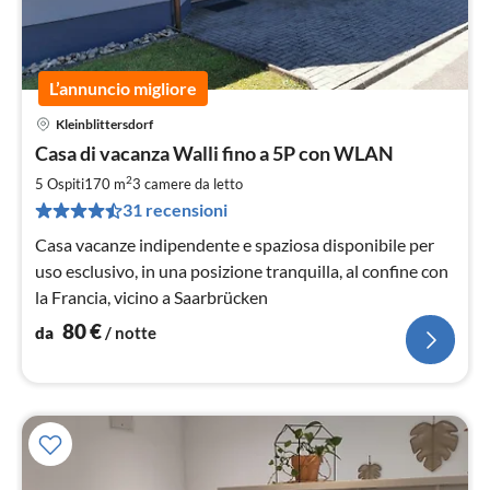
L’annuncio migliore
Kleinblittersdorf
Pre
Casa di vacanza Walli fino a 5P con WLAN
da
8
2
5 Ospiti
170 m
3
camere da letto
pe
31 recensioni
not
Casa vacanze indipendente e spaziosa disponibile per
uso esclusivo, in una posizione tranquilla, al confine con
la Francia, vicino a Saarbrücken
80
€
da
/ notte