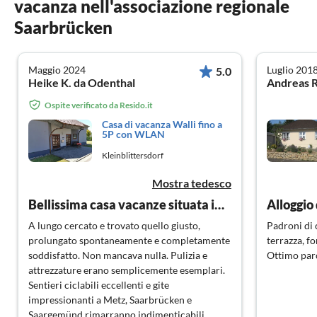
vacanza nell'associazione regionale
Saarbrücken
Maggio 2024
Luglio 201
5.0
Heike K. da Odenthal
Ospite verificato da Resido.it
Casa di vacanza Walli fino a
5P con WLAN
Kleinblittersdorf
Mostra tedesco
Bellissima casa vacanze situata in una zona tranquilla.
Alloggio 
A lungo cercato e trovato quello giusto,
Padroni di 
prolungato spontaneamente e completamente
terrazza, fo
soddisfatto. Non mancava nulla. Pulizia e
Ottimo par
attrezzature erano semplicemente esemplari.
Sentieri ciclabili eccellenti e gite
impressionanti a Metz, Saarbrücken e
Saargemünd rimarranno indimenticabili.