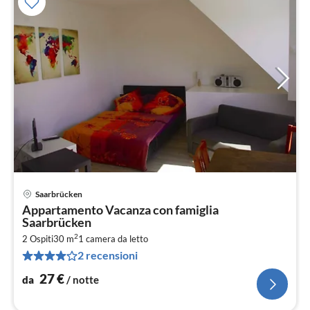
Saarbrücken
Pre
Appartamento Vacanza con famiglia
da
Saarbrücken
2
2
2 Ospiti
30 m
1
camera da letto
pe
2 recensioni
not
27
€
da
/ notte