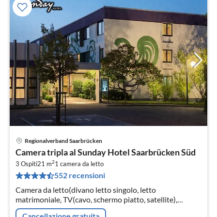
Regionalverband Saarbrücken
Pre
Camera tripla al Sunday Hotel Saarbrücken Süd
da
2
1
3 Ospiti
21 m
1
camera da letto
552 recensioni
pe
not
Camera da letto(divano letto singolo, letto
matrimoniale, TV(cavo, schermo piatto, satellite),
salottino, radio), Bagno(vasca o doccia, lavandino, WC,
Cancellazione gratuita