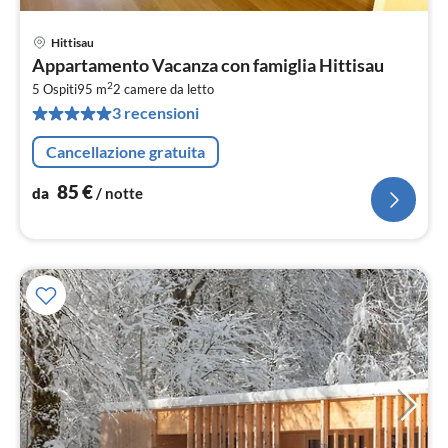
Hittisau
Pre
Appartamento Vacanza con famiglia Hittisau
da
2
8
5 Ospiti
95 m
2
camere da letto
3 recensioni
pe
not
Cancellazione gratuita
85
€
da
/ notte