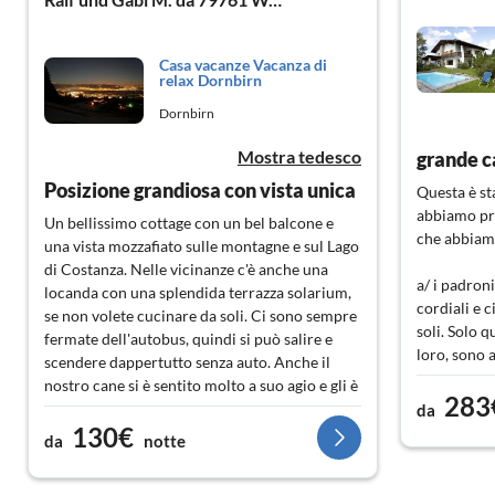
Casa vacanze Vacanza di
relax Dornbirn
Dornbirn
Mostra tedesco
grande ca
Posizione grandiosa con vista unica
Questa è st
abbiamo pre
Un bellissimo cottage con un bel balcone e
che abbiam
una vista mozzafiato sulle montagne e sul Lago
di Costanza. Nelle vicinanze c'è anche una
a/ i padron
locanda con una splendida terrazza solarium,
cordiali e 
se non volete cucinare da soli. Ci sono sempre
soli. Solo 
fermate dell'autobus, quindi si può salire e
loro, sono 
scendere dappertutto senza auto. Anche il
nostro cane si è sentito molto a suo agio e gli è
283
b/ La vista
piaciuto particolarmente prendere il sole sul
da
Abbiamo go
130€
balcone. Proprietario molto gentile e
da
notte
giorno.
disponibile. Raccomandiamo sicuramente
questo alloggio.
c/ Le passe