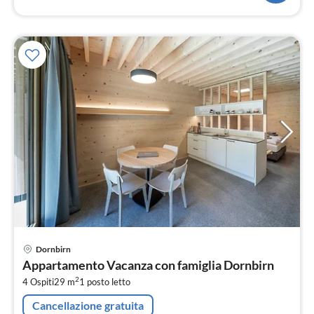
Pre
Dornbirn
da
Appartamento Vacanza con famiglia Dornbirn
1
2
4 Ospiti
29 m
1
posto letto
pe
not
Cancellazione gratuita