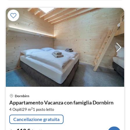
Pre
Dornbirn
da
Appartamento Vacanza con famiglia Dornbirn
1
2
4 Ospiti
29 m
1
posto letto
pe
not
Cancellazione gratuita