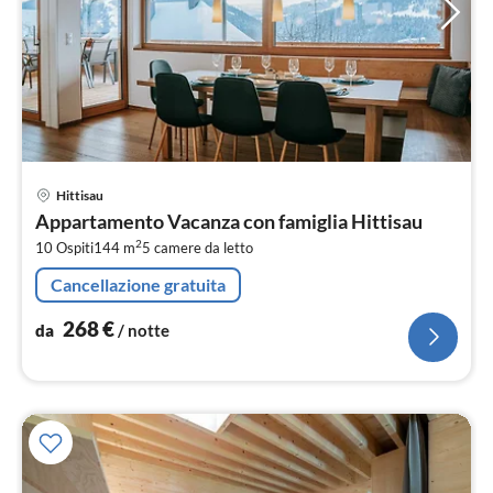
Pre
Hittisau
da
Appartamento Vacanza con famiglia Hittisau
2
2
10 Ospiti
144 m
5
camere da letto
pe
not
Cancellazione gratuita
268
€
da
/ notte