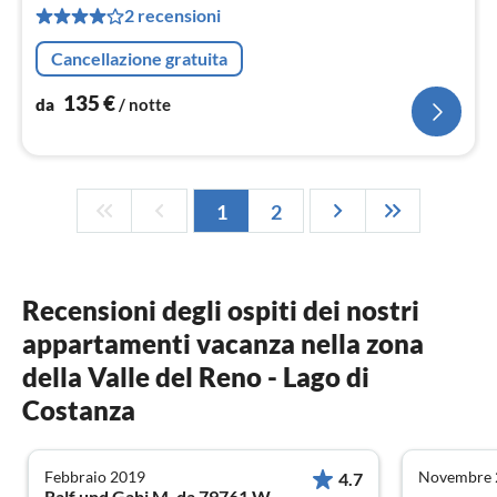
2 recensioni
pe
not
Cancellazione gratuita
135
€
da
/ notte
1
2
Recensioni degli ospiti dei nostri
appartamenti vacanza nella zona
della Valle del Reno - Lago di
Costanza
Febbraio 2019
Novembre 
4.7
Ralf und Gabi M. da 79761 Waldshut-Tiengen