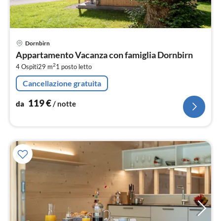
Pre
Dornbirn
da
Appartamento Vacanza con famiglia Dornbirn
1
2
4 Ospiti
29 m
1
posto letto
pe
not
Cancellazione gratuita
119
€
da
/ notte