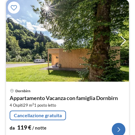
Pre
Dornbirn
da
Appartamento Vacanza con famiglia Dornbirn
1
2
4 Ospiti
29 m
1
posto letto
pe
not
Cancellazione gratuita
119
€
da
/ notte