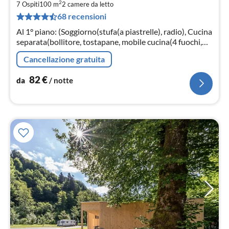
2
8
7 Ospiti
100 m
2
camere da letto
68 recensioni
pe
not
Al 1° piano: (Soggiorno(stufa(a piastrelle), radio), Cucina
separata(bollitore, tostapane, mobile cucina(4 fuochi,
ceramica), cappa aspirante, caffettiera(a capsule)
Cancellazione gratuita
82
€
da
/ notte