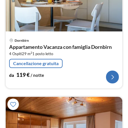
Pre
Dornbirn
da
Appartamento Vacanza con famiglia Dornbirn
1
2
4 Ospiti
29 m
1
posto letto
pe
not
Cancellazione gratuita
119
€
da
/ notte