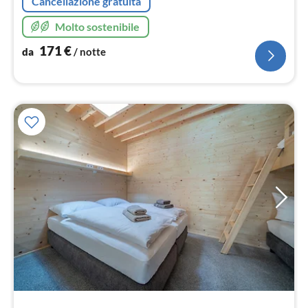
Cancellazione gratuita
Molto sostenibile
171
€
da
/ notte
Pre