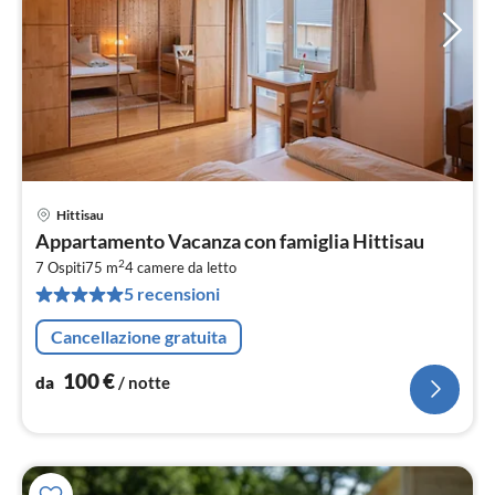
Hittisau
Pre
Appartamento Vacanza con famiglia Hittisau
da
2
1
7 Ospiti
75 m
4
camere da letto
5 recensioni
pe
not
Cancellazione gratuita
100
€
da
/ notte