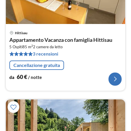
Hittisau
Pre
Appartamento Vacanza con famiglia Hittisau
da
2
6
5 Ospiti
85 m
2
camere da letto
3 recensioni
pe
not
Cancellazione gratuita
60
€
da
/ notte