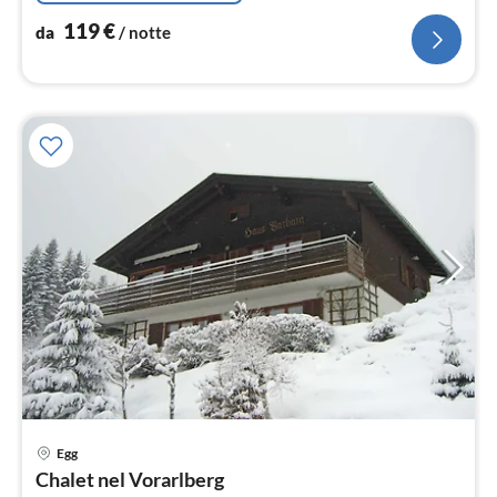
119
€
da
/ notte
Egg
Pre
Chalet nel Vorarlberg
da