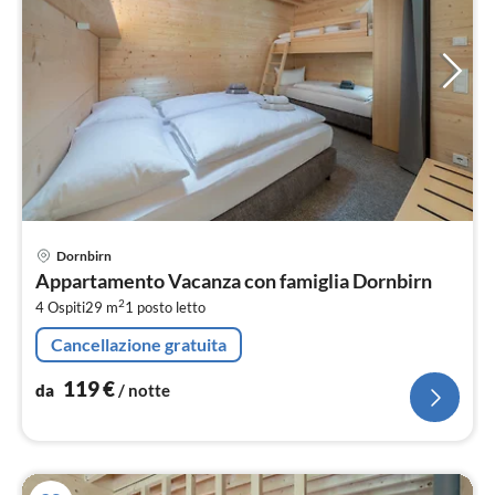
Pre
Dornbirn
da
Appartamento Vacanza con famiglia Dornbirn
1
2
4 Ospiti
29 m
1
posto letto
pe
not
Cancellazione gratuita
119
€
da
/ notte