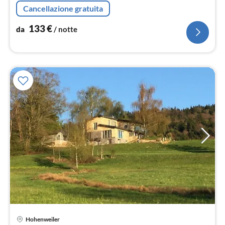
not
Cancellazione gratuita
133
€
da
/ notte
Pre
Hohenweiler