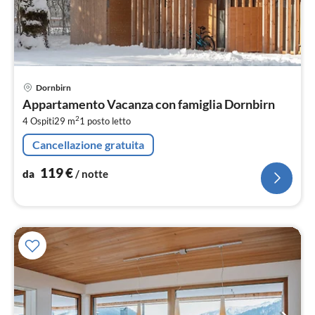
Pre
Dornbirn
da
Appartamento Vacanza con famiglia Dornbirn
1
2
4 Ospiti
29 m
1
posto letto
pe
not
Cancellazione gratuita
119
€
da
/ notte