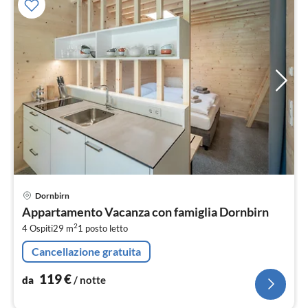
Pre
Dornbirn
da
Appartamento Vacanza con famiglia Dornbirn
1
2
4 Ospiti
29 m
1
posto letto
pe
not
Cancellazione gratuita
119
€
da
/ notte