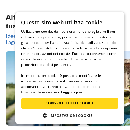
Soprattutto
potuto fare 
Altra ispirazione per organizzare la
noi e per i 
Questo sito web utilizza cookie
tua vacanza
d/ I dintor
Utilizziamo cookie, dati personali e tecnologie simili per
Idee per le vacanze nella zona della Valle del Reno -
possibile vi
ottimizzare questo sito, per personalizzare i contenuti e
Lago di Costanza
(Svizzera, 
gli annunci e per l'analisi statistica dell'utilizzo. Facendo
clic su "Consenti tutti i cookie" o selezionando un'opzione
meridional
nelle impostazioni dei cookie, l'utente acconsente, come
Vorarlberg/
descritto anche nella nostra dichiarazione sulla
protezione dei dati personali.
e/ Il "Festi
è un must. S
In Impostazioni cookie è possibile modificare le
la pena visi
impostazioni o revocare il consenso. Se non si
locande di
acconsente, verranno attivati solo i cookie con
buone
funzionalità essenziali.
Leggi di più
CONSENTI TUTTI I COOKIE
Tutto somm
consigliare
molto buono
IMPOSTAZIONI COOKIE
casa fin dall