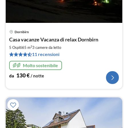
Dornbirn
Pre
Casa vacanze Vacanza di relax Dornbirn
da
1
2
5 Ospiti
65 m
3
camere da letto
pe
11 recensioni
not
Molto sostenibile
130
€
da
/ notte