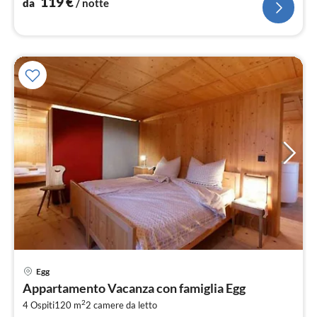
119
€
da
/ notte
Pre
Egg
da
Appartamento Vacanza con famiglia Egg
1
2
4 Ospiti
120 m
2
camere da letto
pe