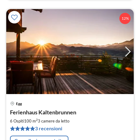
12%
Egg
Pre
Ferienhaus Kaltenbrunnen
da
1
2
6 Ospiti
100 m
3
camere da letto
pe
3 recensioni
not