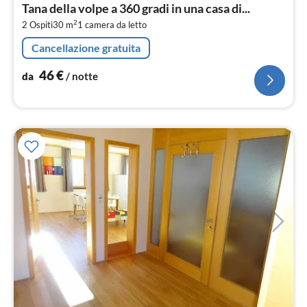
da
Tana della volpe a 360 gradi in una casa di...
4
2
2 Ospiti
30 m
1
camera da letto
pe
not
Cancellazione gratuita
46
€
da
/ notte