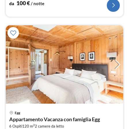
100
€
da
/ notte
Egg
Pre
Appartamento Vacanza con famiglia Egg
da
2
1
6 Ospiti
120 m
2
camere da letto