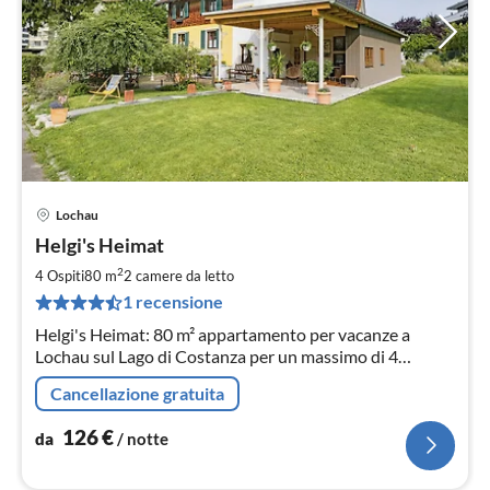
Lochau
Pre
Helgi's Heimat
da
1
2
4 Ospiti
80 m
2
camere da letto
pe
1 recensione
not
Helgi's Heimat: 80 m² appartamento per vacanze a
Lochau sul Lago di Costanza per un massimo di 4
persone, 2 camere, strada senza uscita
Cancellazione gratuita
126
€
da
/ notte