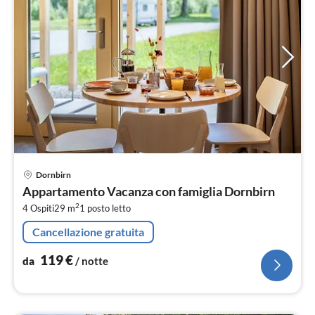
Pre
Dornbirn
da
Appartamento Vacanza con famiglia Dornbirn
1
2
4 Ospiti
29 m
1
posto letto
pe
not
Cancellazione gratuita
119
€
da
/ notte