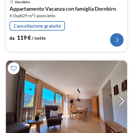
Dornbirn
da
Appartamento Vacanza con famiglia Dornbirn
1
2
4 Ospiti
29 m
1
posto letto
pe
not
Cancellazione gratuita
119
€
da
/ notte