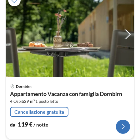
Pre
Dornbirn
da
Appartamento Vacanza con famiglia Dornbirn
1
2
4 Ospiti
29 m
1
posto letto
pe
not
Cancellazione gratuita
119
€
da
/ notte