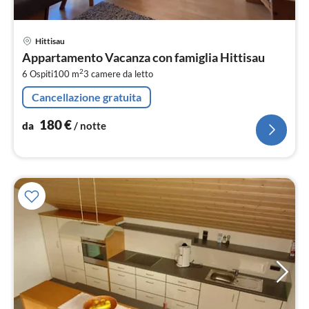
Pre
Hittisau
da
Appartamento Vacanza con famiglia Hittisau
1
2
6 Ospiti
100 m
3
camere da letto
pe
not
Cancellazione gratuita
180
€
da
/ notte