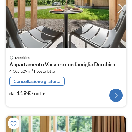
Pre
Dornbirn
da
Appartamento Vacanza con famiglia Dornbirn
1
2
4 Ospiti
29 m
1
posto letto
pe
not
Cancellazione gratuita
119
€
da
/ notte