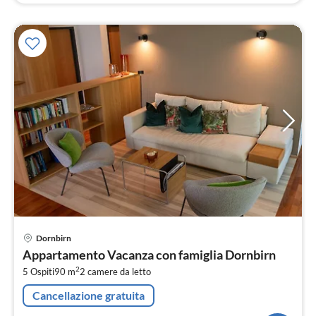
Pre
Dornbirn
da
Appartamento Vacanza con famiglia Dornbirn
1
2
5 Ospiti
90 m
2
camere da letto
pe
not
Cancellazione gratuita