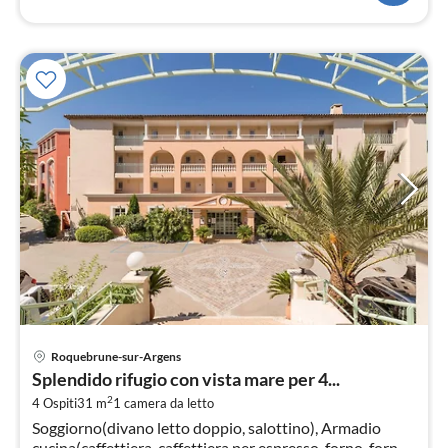
Pre
Roquebrune-sur-Argens
da
Splendido rifugio con vista mare per 4...
9
2
4 Ospiti
31 m
1
camera da letto
pe
Soggiorno(divano letto doppio, salottino), Armadio
not
cucina(caffettiera, caffettiera per espresso, forno, forno