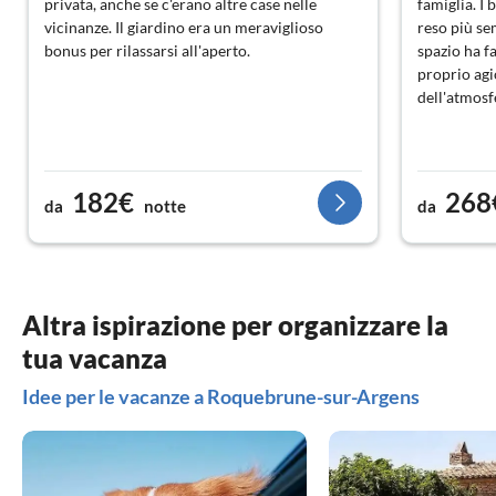
privata, anche se c'erano altre case nelle
famiglia. I
vicinanze. Il giardino era un meraviglioso
reso più se
bonus per rilassarsi all'aperto.
spazio ha fa
proprio agi
dell'atmosfe
182€
268
da
notte
da
Altra ispirazione per organizzare la
tua vacanza
Idee per le vacanze a Roquebrune-sur-Argens