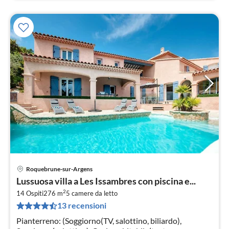
Roquebrune-sur-Argens
Pre
Lussuosa villa a Les Issambres con piscina e...
da
2
2
14 Ospiti
276 m
5
camere da letto
13 recensioni
pe
not
Pianterreno: (Soggiorno(TV, salottino, biliardo),