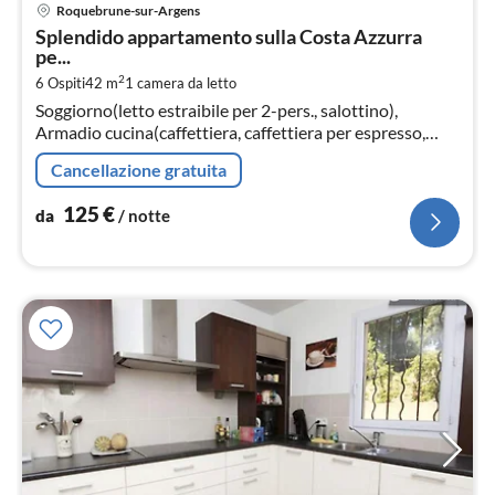
Pre
Roquebrune-sur-Argens
da
Splendido appartamento sulla Costa Azzurra
1
pe...
pe
2
6 Ospiti
42 m
1
camera da letto
not
Soggiorno(letto estraibile per 2-pers., salottino),
Armadio cucina(caffettiera, caffettiera per espresso,
forno, forno a microonde, lavastoviglie, )
Cancellazione gratuita
125
€
da
/ notte