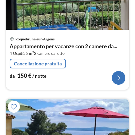
Pre
Roquebrune-sur-Argens
da
Appartamento per vacanze con 2 camere da...
1
2
4 Ospiti
35 m
2
camere da letto
pe
not
Cancellazione gratuita
150
€
da
/ notte