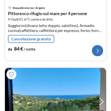
Pre
Roquebrune-sur-Argens
da
Pittoresco rifugio sul mare per 4 persone
8
2
4 Ospiti
31 m
1
camera da letto
pe
Soggiorno(divano letto doppio, salottino), Armadio
not
cucina(caffettiera, caffettiera per espresso, forno, forno
a microonde, lavastoviglie, ), Nicchia con letto(letto a
Cancellazione gratuita
castello)
84
€
da
/ notte