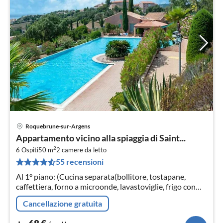
Roquebrune-sur-Argens
Pre
Appartamento vicino alla spiaggia di Saint...
da
2
6
6 Ospiti
50 m
2
camere da letto
55 recensioni
pe
not
Al 1° piano: (Cucina separata(bollitore, tostapane,
caffettiera, forno a microonde, lavastoviglie, frigo con
congelatore), Soggiorno / Pranzo(divano letto doppio,
Cancellazione gratuita
TV, salottino)