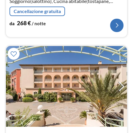
Soggiorno(salottino), Cucina abitabile(tostapane,
mobile cucina, caffettiera, forno a microonde combinato,
Cancellazione gratuita
lavastoviglie, frigorif...
268
€
da
/ notte