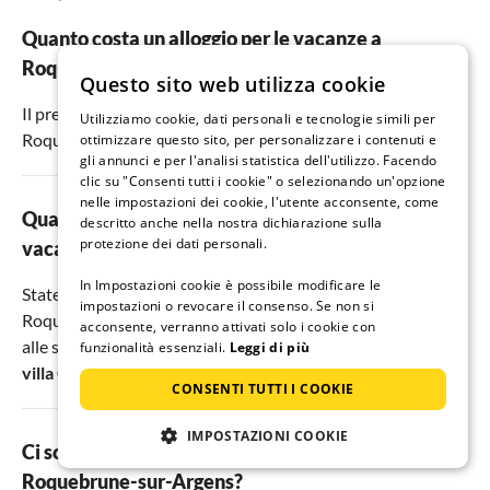
Quanto costa un alloggio per le vacanze a
Roquebrune-sur-Argens?
Questo sito web utilizza cookie
Il prezzo medio per case e appartamenti per le vacanze a
Utilizziamo cookie, dati personali e tecnologie simili per
Roquebrune-sur-Argens è di
216
€ a notte.
ottimizzare questo sito, per personalizzare i contenuti e
gli annunci e per l'analisi statistica dell'utilizzo. Facendo
clic su "Consenti tutti i cookie" o selezionando un'opzione
nelle impostazioni dei cookie, l'utente acconsente, come
Quali sono i migliori appartamenti e case per le
descritto anche nella nostra dichiarazione sulla
protezione dei dati personali.
vacanze a Roquebrune-sur-Argens?
In Impostazioni cookie è possibile modificare le
State cercando i migliori appartamenti e case vacanza a
impostazioni o revocare il consenso. Se non si
Roquebrune-sur-Argens? Allora dovreste dare un'occhiata
acconsente, verranno attivati solo i cookie con
alle sistemazioni
Costa Azzurra Francia Greenchalets
,
funzionalità essenziali.
Leggi di più
villa GUELLALA
e
Costa Azzurra Francia Greenchalets
.
CONSENTI TUTTI I COOKIE
IMPOSTAZIONI COOKIE
Ci sono appartamenti per vacanze adatti ai cani a
Roquebrune-sur-Argens?