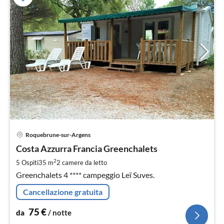
Pre
Roquebrune-sur-Argens
da
7
Costa Azzurra Francia Greenchalets
pe
2
5 Ospiti
35 m
2
camere da letto
not
Greenchalets 4 **** campeggio Leï Suves.
Cancellazione gratuita
75
€
da
/ notte