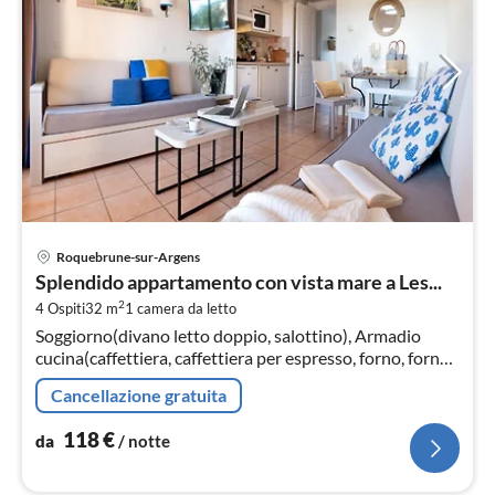
Pre
Roquebrune-sur-Argens
da
Splendido appartamento con vista mare a Les...
1
2
4 Ospiti
32 m
1
camera da letto
pe
Soggiorno(divano letto doppio, salottino), Armadio
not
cucina(caffettiera, caffettiera per espresso, forno, forno
a microonde, lavastoviglie, ), Camera da letto(letto
Cancellazione gratuita
matrimoniale)
118
€
da
/ notte