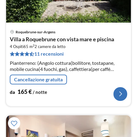
Roquebrune-sur-Argens
Pre
Villa a Roquebrune con vista mare e piscina
da
2
1
4 Ospiti
65 m
2
camere da letto
11 recensioni
pe
not
Pianterreno: (Angolo cottura(bollitore, tostapane,
mobile cucina(4 fuochi, gas), caffettiera(per caffé
americano), forno(mini), forno a microonde, frigorifero,
Cancellazione gratuita
congelatore)
165
€
da
/ notte