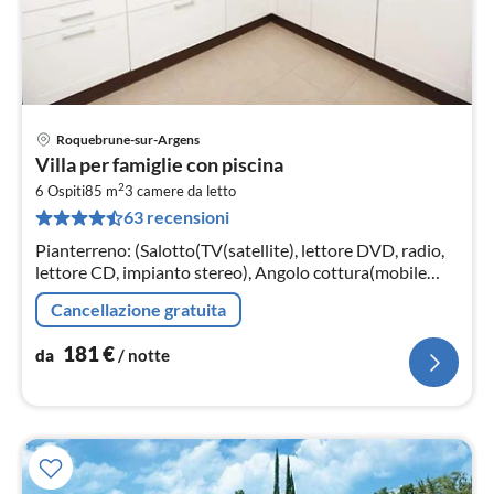
Roquebrune-sur-Argens
Pre
Villa per famiglie con piscina
da
2
1
6 Ospiti
85 m
3
camere da letto
63 recensioni
pe
not
Pianterreno: (Salotto(TV(satellite), lettore DVD, radio,
lettore CD, impianto stereo), Angolo cottura(mobile
cucina(ceramica), caffettiera(per caffé americano),
Cancellazione gratuita
forno(forno grill)
181
€
da
/ notte