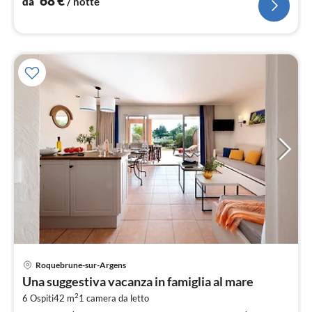
68
€
da
/ notte
Pre
Roquebrune-sur-Argens
da
Una suggestiva vacanza in famiglia al mare
1
2
6 Ospiti
42 m
1
camera da letto
pe