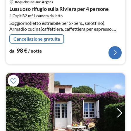
Roquebrune-sur-Argens
da
Lussuoso rifugio sulla Riviera per 4 persone
9
2
4 Ospiti
32 m
1
camera da letto
pe
Soggiorno(letto estraibile per 2-pers., salottino),
not
Armadio cucina(caffettiera, caffettiera per espresso,
forno, forno a microonde, lavastoviglie, )
Cancellazione gratuita
98
€
da
/ notte