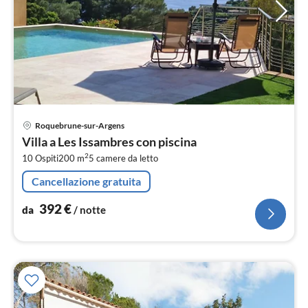
Pre
Roquebrune-sur-Argens
da
Villa a Les Issambres con piscina
3
2
10 Ospiti
200 m
5
camere da letto
pe
not
Cancellazione gratuita
392
€
da
/ notte