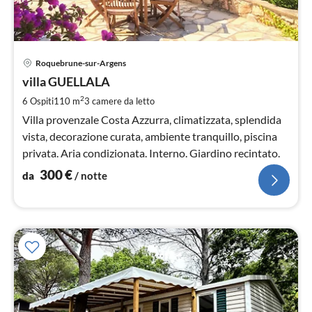
Pre
Roquebrune-sur-Argens
da
3
villa GUELLALA
pe
2
6 Ospiti
110 m
3
camere da letto
not
Villa provenzale Costa Azzurra, climatizzata, splendida
vista, decorazione curata, ambiente tranquillo, piscina
privata. Aria condizionata. Interno. Giardino recintato.
300
€
da
/ notte