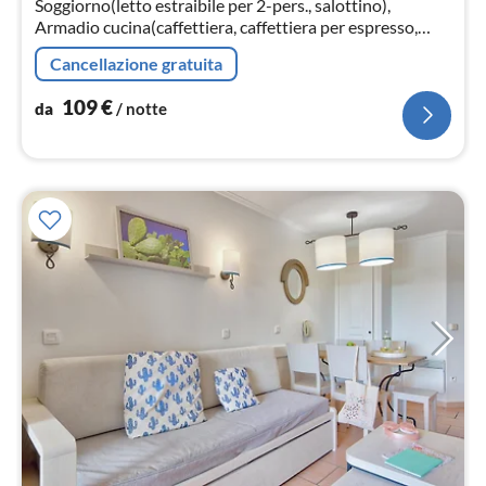
Soggiorno(letto estraibile per 2-pers., salottino),
not
Armadio cucina(caffettiera, caffettiera per espresso,
forno, forno a microonde, lavastoviglie, )
Cancellazione gratuita
109
€
da
/ notte