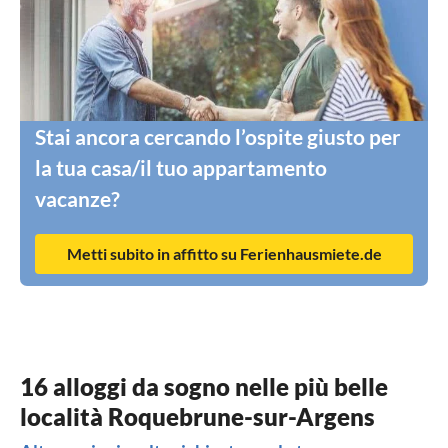
Stai ancora cercando l’ospite giusto per
la tua casa/il tuo appartamento
vacanze?
Metti subito in affitto su Ferienhausmiete.de
16 alloggi da sogno nelle più belle
località Roquebrune-sur-Argens