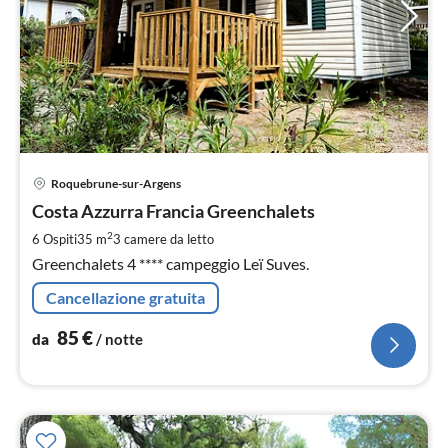
Pre
Roquebrune-sur-Argens
da
8
Costa Azzurra Francia Greenchalets
pe
2
6 Ospiti
35 m
3
camere da letto
not
Greenchalets 4 **** campeggio Leï Suves.
Cancellazione gratuita
85
€
da
/ notte