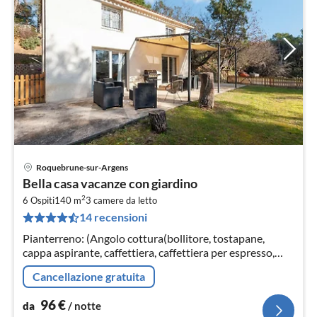
Roquebrune-sur-Argens
Pre
Bella casa vacanze con giardino
da
2
9
6 Ospiti
140 m
3
camere da letto
14 recensioni
pe
not
Pianterreno: (Angolo cottura(bollitore, tostapane,
cappa aspirante, caffettiera, caffettiera per espresso,
forno, forno a microonde, lavastoviglie, frigorifero)
Cancellazione gratuita
96
€
da
/ notte