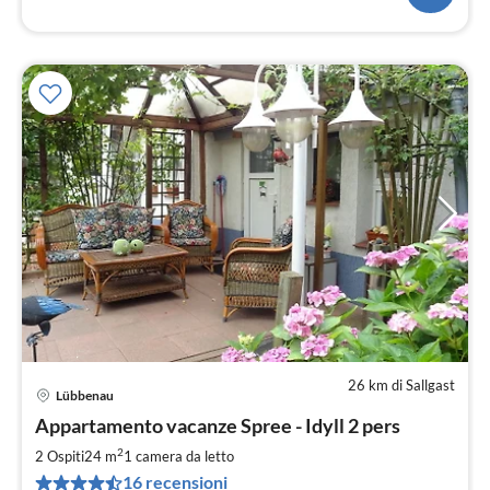
26 km di Sallgast
Lübbenau
Pre
Appartamento vacanze Spree - Idyll 2 pers
da
7
2
2 Ospiti
24 m
1
camera da letto
pe
16 recensioni