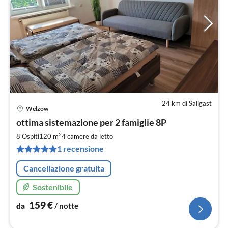
24 km di Sallgast
Welzow
Pre
ottima sistemazione per 2 famiglie 8P
da
1
2
8 Ospiti
120 m
4
camere da letto
pe
1 recensione
not
Cancellazione gratuita
Sostenibile
159
€
da
/ notte