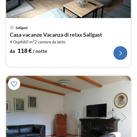
Pre
Sallgast
da
Casa vacanze Vacanza di relax Sallgast
1
2
4 Ospiti
60 m
2
camere da letto
pe
not
118
€
da
/ notte