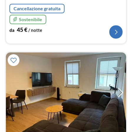
not
Cancellazione gratuita
Sostenibile
45
€
da
/ notte