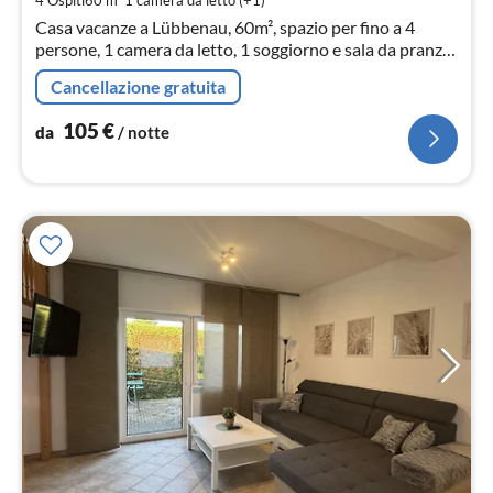
not
Casa vacanze a Lübbenau, 60m², spazio per fino a 4
persone, 1 camera da letto, 1 soggiorno e sala da pranzo
con divano letto, 1 cucina con fornello, forno, tostapane,
Cancellazione gratuita
macchina da caffè e bollitore.
105
€
da
/ notte