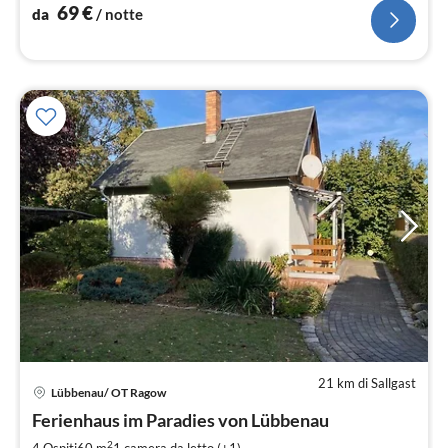
69
€
da
/ notte
21 km di Sallgast
Pre
Lübbenau/ OT Ragow
da
1
Ferienhaus im Paradies von Lübbenau
pe
2
4 Ospiti
60 m
1
camera da letto (+1)