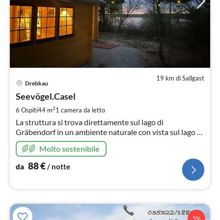
19 km di Sallgast
Pre
Drebkau
da
8
Seevögel.Casel
pe
2
6 Ospiti
44 m
1
camera da letto
not
La struttura si trova direttamente sul lago di
Gräbendorf in un ambiente naturale con vista sul lago e
sull'isola della riserva ornitologica. con 40m², spazio per
Molto sostenibile
6 persone con 2 camere
88
€
da
/ notte
5%