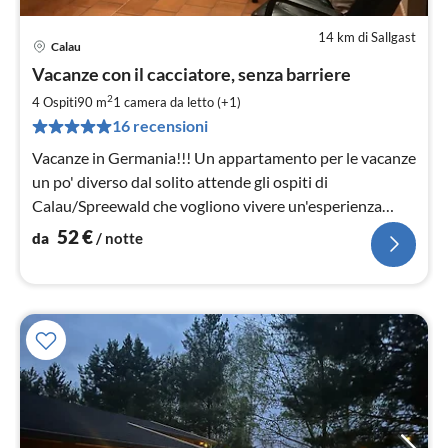
14 km di Sallgast
Calau
Pre
Vacanze con il cacciatore, senza barriere
da
5
2
4 Ospiti
90 m
1
camera da letto (+1)
pe
16 recensioni
not
Vacanze in Germania!!! Un appartamento per le vacanze
un po' diverso dal solito attende gli ospiti di
Calau/Spreewald che vogliono vivere un'esperienza
speciale durante la loro vacanza.
52
€
da
/ notte