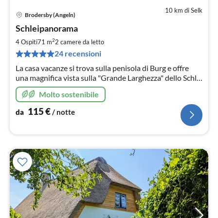
10 km di Selk
Brodersby (Angeln)
Pre
Schleipanorama
da
1
2
4 Ospiti
71 m
2
camere da letto
pe
24 recensioni
not
La casa vacanze si trova sulla penisola di Burg e offre
una magnifica vista sulla "Grande Larghezza" dello Schlei
e sul bellissimo paesaggio fino allo Schleswig.
Molto sostenibile
115
€
da
/ notte