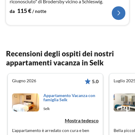
riconosciuto" di Brodersby vicino a Schleswig.
115
€
da
/ notte
Recensioni degli ospiti dei nostri
appartamenti vacanza in Selk
Giugno 2026
Luglio 202
5.0
Appartamento Vacanza con
famiglia Selk
Selk
Mostra tedesco
L'appartamento è arredato con cura e ben
Bella picco