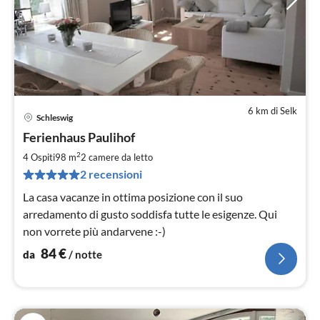
6 km di Selk
Schleswig
Pre
Ferienhaus Paulihof
da
8
2
4 Ospiti
98 m
2
camere da letto
pe
2 recensioni
not
La casa vacanze in ottima posizione con il suo
arredamento di gusto soddisfa tutte le esigenze. Qui
non vorrete più andarvene :-)
84
€
da
/ notte