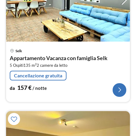
Pre
Selk
da
Appartamento Vacanza con famiglia Selk
1
2
5 Ospiti
135 m
2
camere da letto
pe
not
Cancellazione gratuita
157
€
da
/ notte