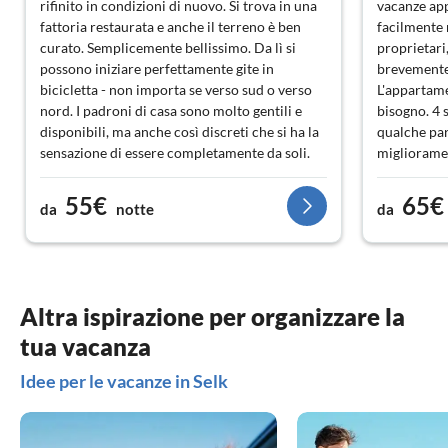
rifinito in condizioni di nuovo. Si trova in una
vacanze app
fattoria restaurata e anche il terreno è ben
facilmente r
curato. Semplicemente bellissimo. Da lì si
proprietari,
possono iniziare perfettamente gite in
brevemente,
bicicletta - non importa se verso sud o verso
L'appartame
nord. I padroni di casa sono molto gentili e
bisogno. 4 s
disponibili, ma anche così discreti che si ha la
qualche par
sensazione di essere completamente da soli.
miglioramen
Siamo stati più che entusiasti e torneremo
volentieri 
sicuramente!
55€
65€
da
notte
da
Altra ispirazione per organizzare la
tua vacanza
Idee per le vacanze in Selk