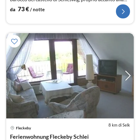
foresta ricreativa Tiergarten.
73
€
da
/ notte
8 km di Selk
Pre
Fleckeby
da
4
Ferienwohnung Fleckeby Schlei