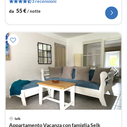
3 recensioni
pe
not
55
€
da
/ notte
Selk
Pre
Appartamento Vacanza con famiglia Selk