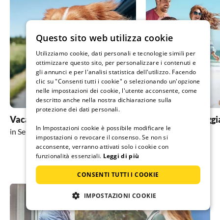
Questo sito web utilizza cookie
Utilizziamo cookie, dati personali e tecnologie simili per
ottimizzare questo sito, per personalizzare i contenuti e
gli annunci e per l'analisi statistica dell'utilizzo. Facendo
clic su "Consenti tutti i cookie" o selezionando un'opzione
nelle impostazioni dei cookie, l'utente acconsente, come
descritto anche nella nostra dichiarazione sulla
protezione dei dati personali.
Vacanza con il cane
Vacanza in spiaggi
In Impostazioni cookie è possibile modificare le
in Selk
in Selk
impostazioni o revocare il consenso. Se non si
acconsente, verranno attivati solo i cookie con
funzionalità essenziali.
Leggi di più
CONSENTI TUTTI I COOKIE
IMPOSTAZIONI COOKIE