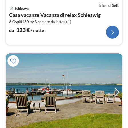
5 km di Selk
Pre
Schleswig
da
Casa vacanze Vacanza di relax Schleswig
1
2
6 Ospiti
130 m
3
camere da letto (+1)
pe
not
123
€
da
/ notte