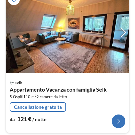
Pre
Selk
da
Appartamento Vacanza con famiglia Selk
1
2
5 Ospiti
110 m
2
camere da letto
pe
not
Cancellazione gratuita
121
€
da
/ notte