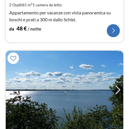
pe
2
2 Ospiti
65 m
1
camera da letto
not
Appartamento per vacanze con vista panoramica su
boschi e prati a 300 m dallo Schlei.
48
€
da
/ notte