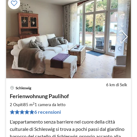
6 km di Selk
Schleswig
Pre
Ferienwohnung Paulihof
da
7
2
2 Ospiti
85 m
1
camera da letto
pe
6 recensioni
not
L'appartamento senza barriere nel cuore della città
culturale di Schleswig si trova a pochi passi dal giardino
barocco del castello di Schleswig, proprio accanto alla