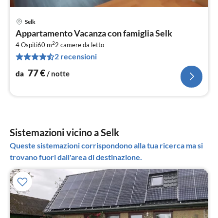
Selk
Pre
Appartamento Vacanza con famiglia Selk
da
2
7
4 Ospiti
60 m
2
camere da letto
2 recensioni
pe
not
77
€
da
/ notte
Sistemazioni vicino a Selk
Queste sistemazioni corrispondono alla tua ricerca ma si
trovano fuori dall'area di destinazione.