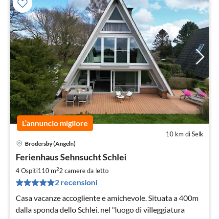
L’annuncio migliore
10 km di Selk
Brodersby (Angeln)
Pre
Ferienhaus Sehnsucht Schlei
da
1
2
4 Ospiti
110 m
2
camere da letto
pe
2 recensioni
not
Casa vacanze accogliente e amichevole. Situata a 400m
dalla sponda dello Schlei, nel "luogo di villeggiatura