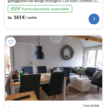
galleggiante dal design ecologico. Con tutti i comfort, un
porto ben curato, uno splendido scenario e tanta cultura
Particolarmente sostenibile
- la natura al posto della plastica :)
161
€
da
/ notte
5 km di Selk