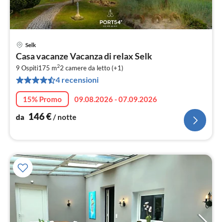
Selk
Pre
Casa vacanze Vacanza di relax Selk
da
2
1
9 Ospiti
175 m
2
camere da letto (+1)
4 recensioni
pe
not
15% Promo
09.08.2026 - 07.09.2026
146
€
da
/ notte