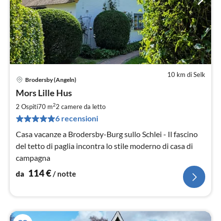
10 km di Selk
Brodersby (Angeln)
Pre
Mors Lille Hus
da
1
2
2 Ospiti
70 m
2
camere da letto
pe
6 recensioni
not
Casa vacanze a Brodersby-Burg sullo Schlei - Il fascino
del tetto di paglia incontra lo stile moderno di casa di
campagna
114
€
da
/ notte