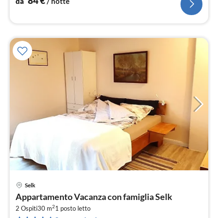
84
€
da
/ notte
Selk
Pre
Appartamento Vacanza con famiglia Selk
da
2
5
2 Ospiti
30 m
1
posto letto