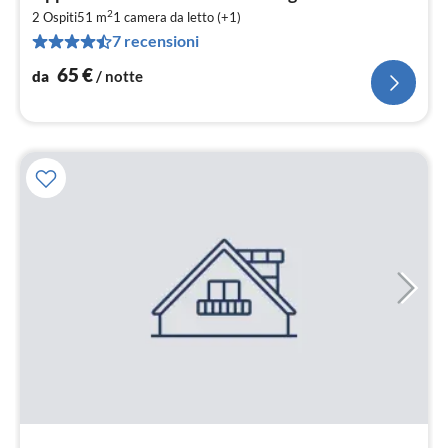
da
2
6
2 Ospiti
51 m
1
camera da letto (+1)
7 recensioni
pe
not
65
€
da
/ notte