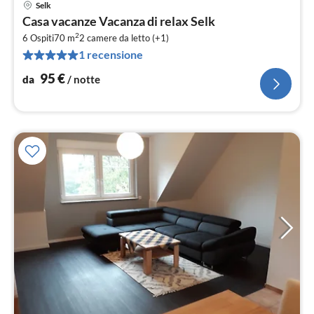
Selk
Pre
Casa vacanze Vacanza di relax Selk
da
2
9
6 Ospiti
70 m
2
camere da letto (+1)
1 recensione
pe
not
95
€
da
/ notte