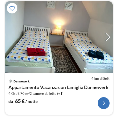
4 km di Selk
Pre
Dannewerk
da
Appartamento Vacanza con famiglia Dannewerk
6
2
4 Ospiti
70 m
2
camere da letto (+1)
pe
not
65
€
da
/ notte