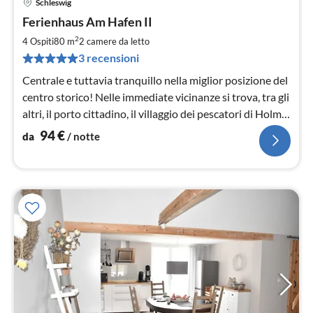
Schleswig
Pre
Ferienhaus Am Hafen II
da
9
2
4 Ospiti
80 m
2
camere da letto
pe
3 recensioni
not
Centrale e tuttavia tranquillo nella miglior posizione del
centro storico! Nelle immediate vicinanze si trova, tra gli
altri, il porto cittadino, il villaggio dei pescatori di Holm e
il Duomo.
94
€
da
/ notte