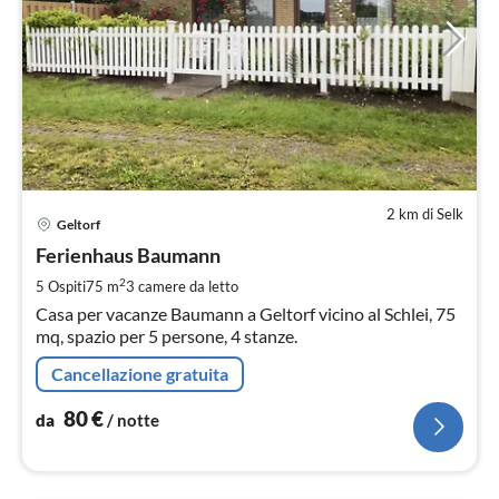
2 km di Selk
Pre
Geltorf
da
8
Ferienhaus Baumann
pe
2
5 Ospiti
75 m
3
camere da letto
not
Casa per vacanze Baumann a Geltorf vicino al Schlei, 75
mq, spazio per 5 persone, 4 stanze.
Cancellazione gratuita
80
€
da
/ notte