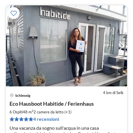
4 km di Selk
Schleswig
Pre
Eco Hausboot Habitide / Ferienhaus
da
1
2
6 Ospiti
48 m
2
camere da letto (+1)
pe
4 recensioni
not
Una vacanza da sogno sull'acqua in una casa