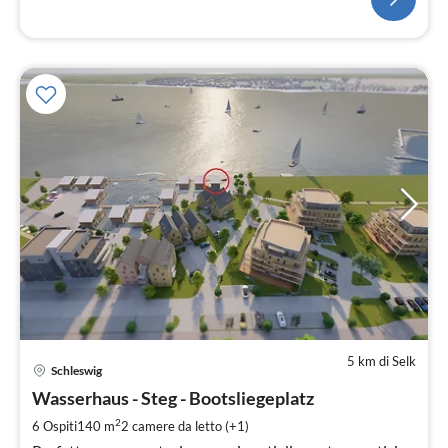
5 km di Selk
Pre
Schleswig
da
2
Wasserhaus - Steg - Bootsliegeplatz
pe
2
6 Ospiti
140 m
2
camere da letto (+1)
not