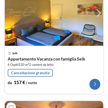
Pre
Selk
da
Appartamento Vacanza con famiglia Selk
1
2
6 Ospiti
120 m
2
camere da letto
pe
not
Cancellazione gratuita
157
€
da
/ notte