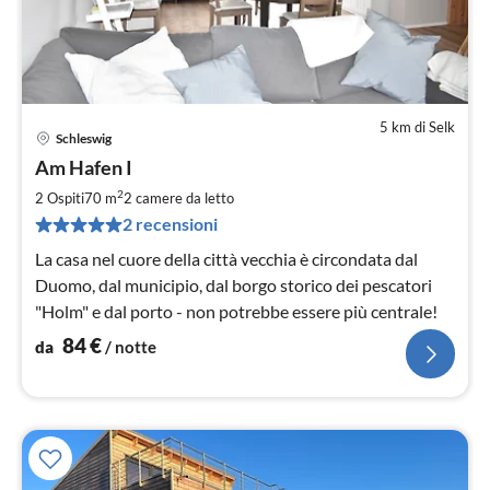
5 km di Selk
Schleswig
Pre
Am Hafen I
da
8
2
2 Ospiti
70 m
2
camere da letto
pe
2 recensioni
not
La casa nel cuore della città vecchia è circondata dal
Duomo, dal municipio, dal borgo storico dei pescatori
"Holm" e dal porto - non potrebbe essere più centrale!
84
€
da
/ notte