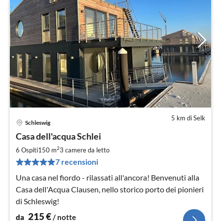
5 km di Selk
Schleswig
Pre
Casa dell'acqua Schlei
da
2
2
6 Ospiti
150 m
3
camere da letto
pe
7 recensioni
not
Una casa nel fiordo - rilassati all'ancora! Benvenuti alla
Casa dell'Acqua Clausen, nello storico porto dei pionieri
di Schleswig!
215
€
da
/ notte