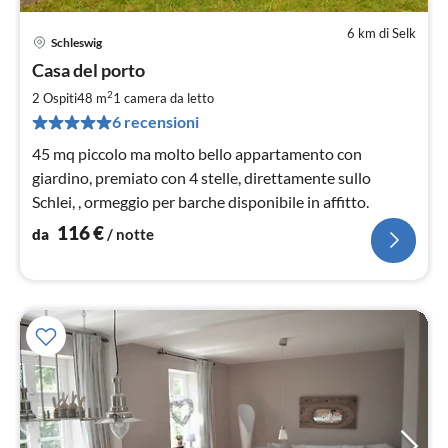
6 km di Selk
Schleswig
Pre
Casa del porto
da
1
2
2 Ospiti
48 m
1
camera da letto
pe
6 recensioni
not
45 mq piccolo ma molto bello appartamento con
giardino, premiato con 4 stelle, direttamente sullo
Schlei, , ormeggio per barche disponibile in affitto.
116
€
da
/ notte