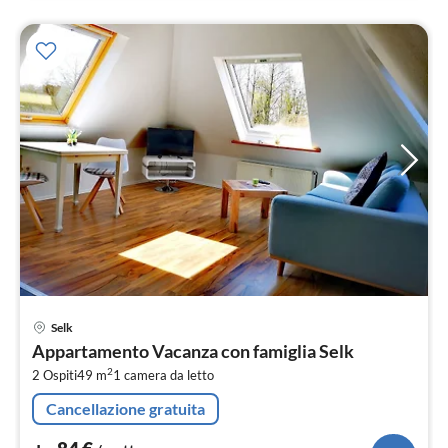
Pre
Selk
da
Appartamento Vacanza con famiglia Selk
8
2
2 Ospiti
49 m
1
camera da letto
pe
not
Cancellazione gratuita