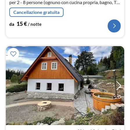
per 2 - 8 persone (ognuno con cucina propria, bagno, TV
satellitare, 2 di essi anche con camere da letto separate).
Cancellazione gratuita
WLAN. Giardino, barbecue.
15
€
da
/ notte