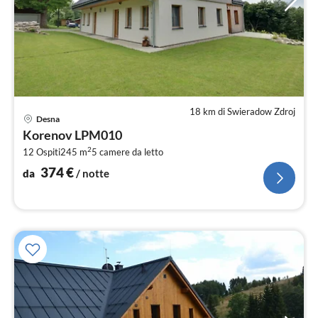
18 km di Swieradow Zdroj
Pre
Desna
da
Korenov LPM010
3
2
12 Ospiti
245 m
5
camere da letto
pe
not
374
€
da
/ notte