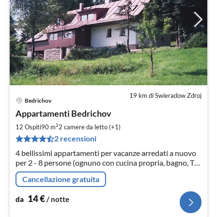
19 km di Swieradow Zdroj
Bedrichov
Pre
Appartamenti Bedrichov
da
1
2
12 Ospiti
90 m
2
camere da letto (+1)
pe
2 recensioni
not
4 bellissimi appartamenti per vacanze arredati a nuovo
per 2 - 8 persone (ognuno con cucina propria, bagno, TV
satellitare, 2 di essi anche con camere da letto separate).
Cancellazione gratuita
WLAN. Giardino, barbecue.
14
€
da
/ notte