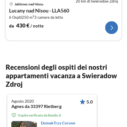
20 km di Swieradow Zdroj
Pre
Jablonec nad Nisou
da
Lucany nad Nisou - LLA560
4
2
6 Ospiti
250 m
3
camere da letto
pe
not
430
€
da
/ notte
Recensioni degli ospiti dei nostri
appartamenti vacanza a Swieradow
Zdroj
Agosto 2020
5.0
Agnes da 33397 Rietberg
Ospite verificato da Resido.it
DomekTrzy Corone