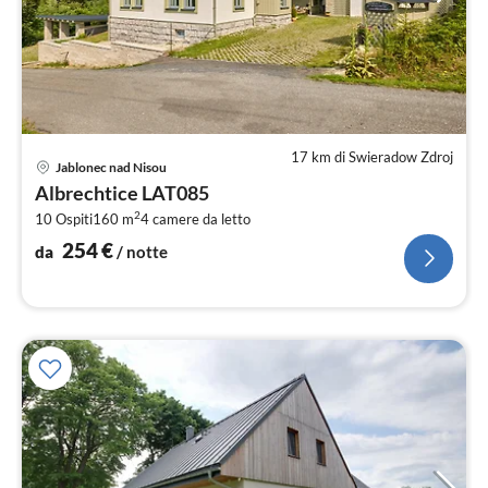
17 km di Swieradow Zdroj
Pre
Jablonec nad Nisou
da
Albrechtice LAT085
2
2
10 Ospiti
160 m
4
camere da letto
pe
not
254
€
da
/ notte