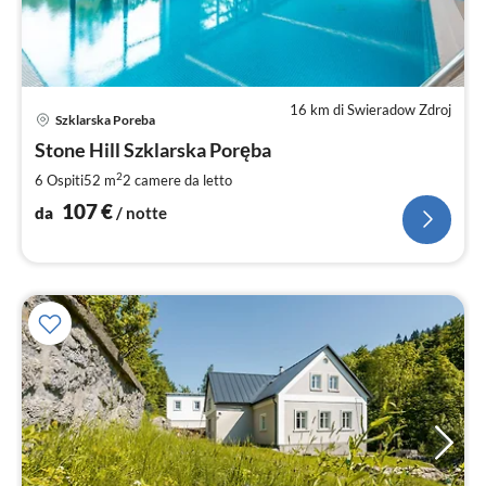
16 km di Swieradow Zdroj
Pre
Szklarska Poreba
da
1
Stone Hill Szklarska Poręba
pe
2
6 Ospiti
52 m
2
camere da letto
not
107
€
da
/ notte