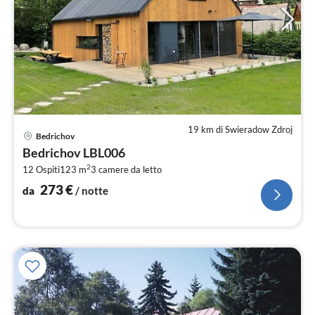
19 km di Swieradow Zdroj
Pre
Bedrichov
da
Bedrichov LBL006
2
2
12 Ospiti
123 m
3
camere da letto
pe
not
273
€
da
/ notte