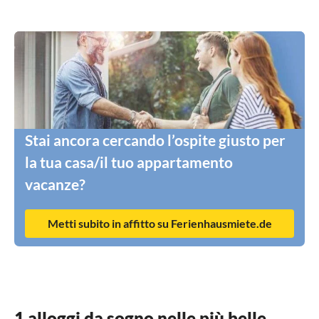
Stai ancora cercando l’ospite giusto per
la tua casa/il tuo appartamento
vacanze?
Metti subito in affitto su Ferienhausmiete.de
1 alloggi da sogno nelle più belle