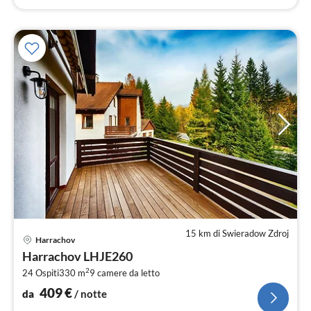
15 km di Swieradow Zdroj
Pre
Harrachov
da
Harrachov LHJE260
4
2
24 Ospiti
330 m
9
camere da letto
pe
not
409
€
da
/ notte