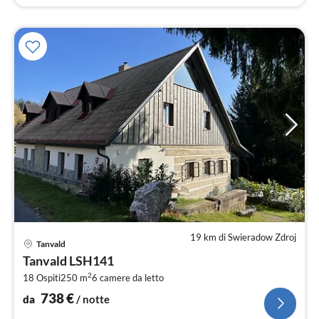
19 km di Swieradow Zdroj
Pre
Tanvald
da
Tanvald LSH141
7
2
18 Ospiti
250 m
6
camere da letto
pe
not
738
€
da
/ notte