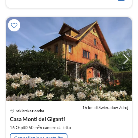
16 km di Swieradow Zdroj
Pre
Szklarska Poreba
da
2
Casa Monti dei Giganti
pe
2
16 Ospiti
250 m
6
camere da letto
not
Cancellazione gratuita