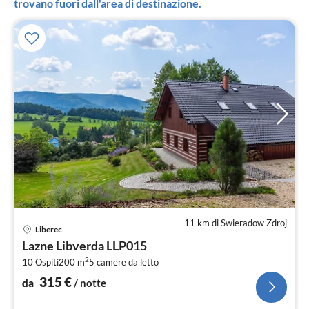
trovano fuori dall'area di destinazione.
11 km di Swieradow Zdroj
Pre
Liberec
da
Lazne Libverda LLP015
3
2
10 Ospiti
200 m
5
camere da letto
pe
not
315
€
da
/ notte