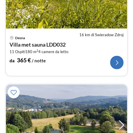
16 km di Swieradow Zdroj
Pre
Desna
da
Villa met sauna LDD032
3
2
11 Ospiti
180 m
4
camere da letto
pe
not
365
€
da
/ notte