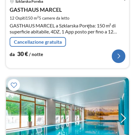
Szklarska Poreba
da
3
GASTHAUS MARCEL
pe
2
12 Ospiti
150 m
5
camere da letto
not
GASTHAUS MARCEL a Szklarska Poręba: 150 m² di
superficie abitabile, 4DZ, 1 App posto per fino a 12
ospiti.
Cancellazione gratuita
30
€
da
/ notte