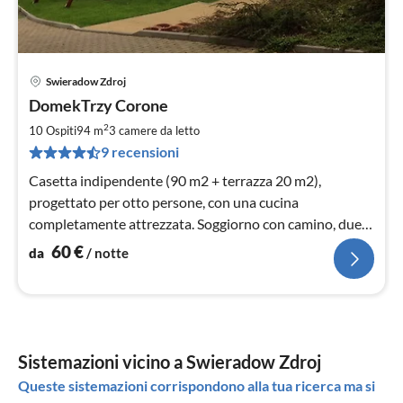
Swieradow Zdroj
Pre
DomekTrzy Corone
da
6
2
10 Ospiti
94 m
3
camere da letto
pe
9 recensioni
not
Casetta indipendente (90 m2 + terrazza 20 m2),
progettato per otto persone, con una cucina
completamente attrezzata. Soggiorno con camino, due
bagni, sala da tre camere da letto e una sauna.
60
€
da
/ notte
Sistemazioni vicino a Swieradow Zdroj
Queste sistemazioni corrispondono alla tua ricerca ma si