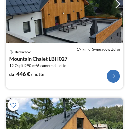
19 km di Swieradow Zdroj
Pre
Bedrichov
da
Mountain Chalet LBH027
4
2
12 Ospiti
290 m
6
camere da letto
pe
not
446
€
da
/ notte