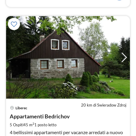
20 km di Swieradow Zdroj
Pre
Liberec
da
1
Appartamenti Bedrichov
pe
2
5 Ospiti
45 m
1
posto letto
not
4 bellissimi appartamenti per vacanze arredati a nuovo