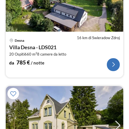
16 km di Swieradow Zdroj
Pre
Desna
da
Villa Desna - LDS021
7
2
20 Ospiti
660 m
8
camere da letto
pe
not
785
€
da
/ notte