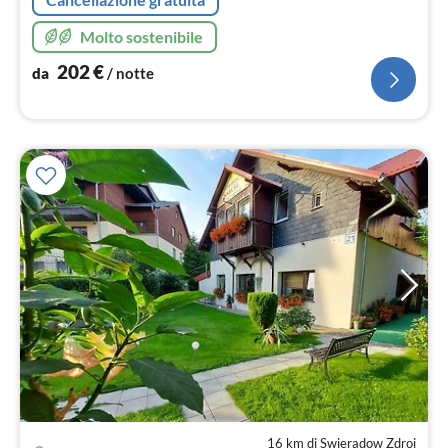
Molto sostenibile
202
€
da
/ notte
16 km di Swieradow Zdroj
Pre