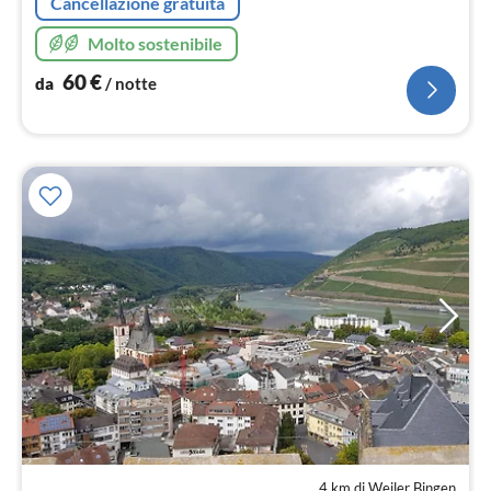
Cancellazione gratuita
Molto sostenibile
60
€
da
/ notte
4 km di Weiler Bingen
Pre