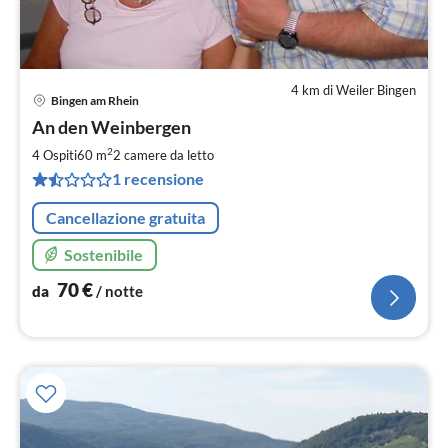
4 km di Weiler Bingen
Bingen am Rhein
Pre
An den Weinbergen
da
7
2
4 Ospiti
60 m
2
camere da letto
pe
1 recensione
not
Cancellazione gratuita
Sostenibile
70
€
da
/ notte