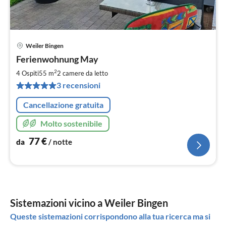
Weiler Bingen
Pre
Ferienwohnung May
da
7
2
4 Ospiti
55 m
2
camere da letto
pe
3 recensioni
not
Cancellazione gratuita
Molto sostenibile
77
€
da
/ notte
Sistemazioni vicino a Weiler Bingen
Queste sistemazioni corrispondono alla tua ricerca ma si