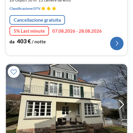
not
Classificazione DTV
Cancellazione gratuita
5% Last minute
07.08.2026 - 28.08.2026
403
€
da
/ notte