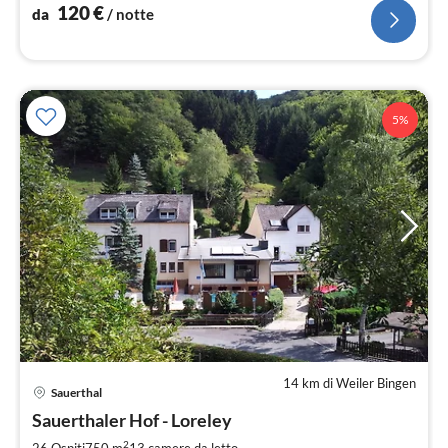
120
€
da
/ notte
5%
14 km di Weiler Bingen
Pre
Sauerthal
da
4
Sauerthaler Hof - Loreley
pe
2
26 Ospiti
750 m
13
camere da letto