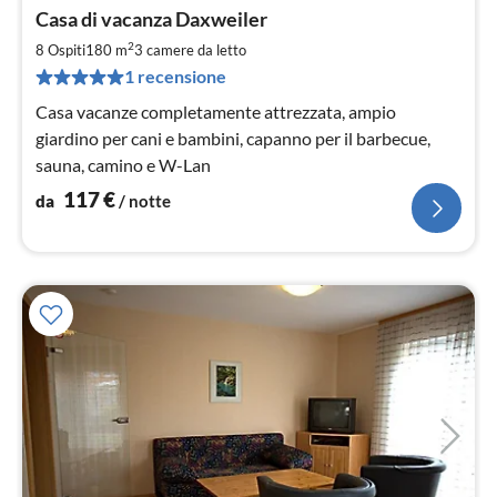
Pre
Casa di vacanza Daxweiler
da
1
2
8 Ospiti
180 m
3
camere da letto
pe
1 recensione
not
Casa vacanze completamente attrezzata, ampio
giardino per cani e bambini, capanno per il barbecue,
sauna, camino e W-Lan
117
€
da
/ notte