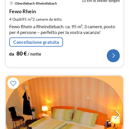
10 km di Weiler Bingen
Pre
Oberdiebach-Rheindiebach
da
8
Fewo Rhein
pe
2
4 Ospiti
95 m
2
camere da letto
not
Fewo Rhein a Rheindiebach: ca. 95 m², 3 camere, posto
per 4 persone – perfetto per la vostra vacanza!
Cancellazione gratuita
80
€
da
/ notte