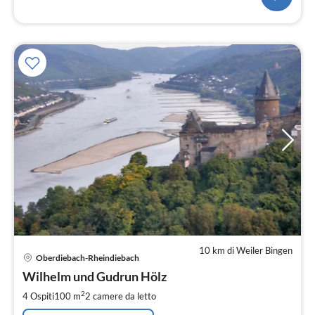
10 km di Weiler Bingen
Pre
Oberdiebach-Rheindiebach
da
7
Wilhelm und Gudrun Hölz
pe
2
4 Ospiti
100 m
2
camere da letto
not