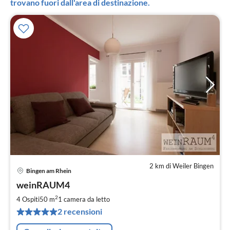
trovano fuori dall'area di destinazione.
2 km di Weiler Bingen
Bingen am Rhein
Pre
weinRAUM4
da
6
2
4 Ospiti
50 m
1
camera da letto
pe
2 recensioni
not