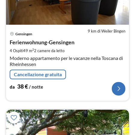
9 km di Weiler Bingen
Pre
Gensingen
da
3
Ferienwohnung-Gensingen
pe
2
4 Ospiti
49 m
2
camere da letto
not
Moderno appartamento per le vacanze nella Toscana di
Rheinhessen
Cancellazione gratuita
38
€
da
/ notte