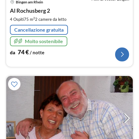
Bingen am Rhein
da
7
Al Rochusberg 2
pe
2
4 Ospiti
75 m
2
camere da letto
not
Cancellazione gratuita
Molto sostenibile
74
€
da
/ notte