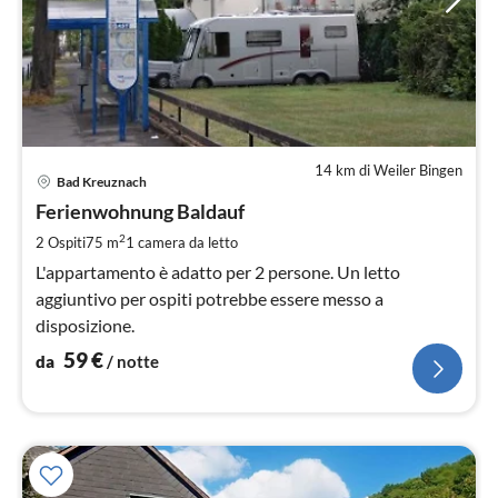
14 km di Weiler Bingen
Pre
Bad Kreuznach
da
5
Ferienwohnung Baldauf
pe
2
2 Ospiti
75 m
1
camera da letto
not
L'appartamento è adatto per 2 persone. Un letto
aggiuntivo per ospiti potrebbe essere messo a
disposizione.
59
€
da
/ notte