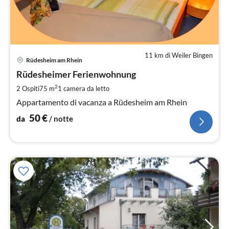
11 km di Weiler Bingen
Pre
Rüdesheim am Rhein
da
5
Rüdesheimer Ferienwohnung
pe
2
2 Ospiti
75 m
1
camera da letto
not
Appartamento di vacanza a Rüdesheim am Rhein
50
€
da
/ notte