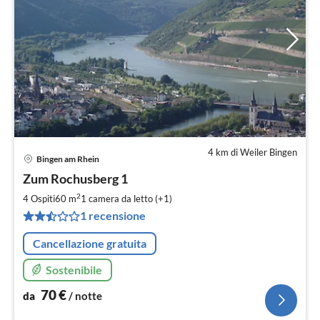
4 km di Weiler Bingen
Bingen am Rhein
Pre
Zum Rochusberg 1
da
7
2
4 Ospiti
60 m
1
camera da letto (+1)
pe
1 recensione
not
Cancellazione gratuita
Sostenibile
70
€
da
/ notte