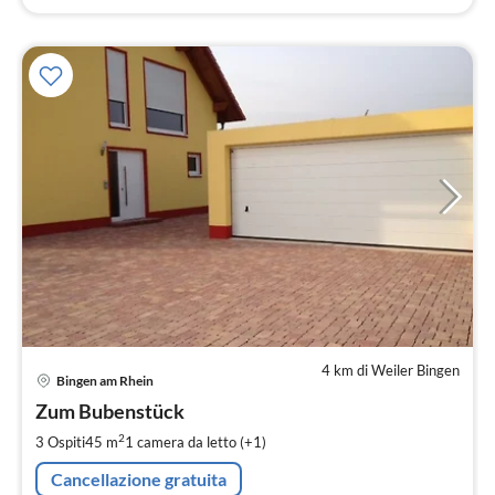
4 km di Weiler Bingen
Pre
Bingen am Rhein
da
7
Zum Bubenstück
pe
2
3 Ospiti
45 m
1
camera da letto (+1)
not
Cancellazione gratuita