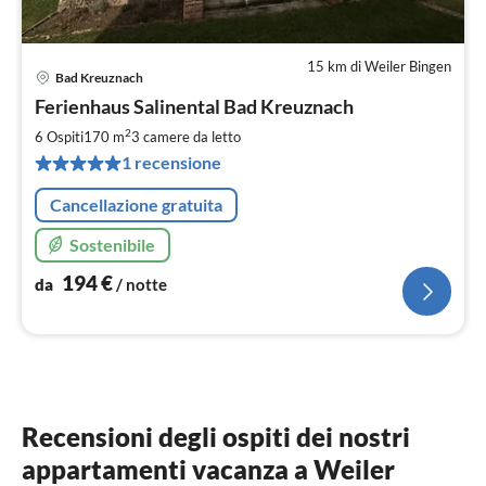
15 km di Weiler Bingen
Bad Kreuznach
Pre
Ferienhaus Salinental Bad Kreuznach
da
1
2
6 Ospiti
170 m
3
camere da letto
pe
1 recensione
not
Cancellazione gratuita
Sostenibile
194
€
da
/ notte
Recensioni degli ospiti dei nostri
appartamenti vacanza a Weiler