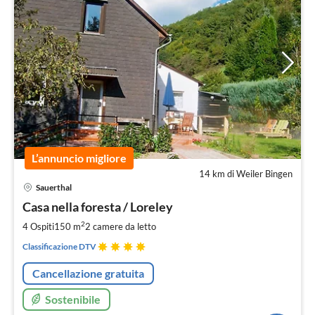
L’annuncio migliore
14 km di Weiler Bingen
Pre
Sauerthal
da
1
Casa nella foresta / Loreley
pe
2
4 Ospiti
150 m
2
camere da letto
not
Classificazione DTV
Cancellazione gratuita
Sostenibile