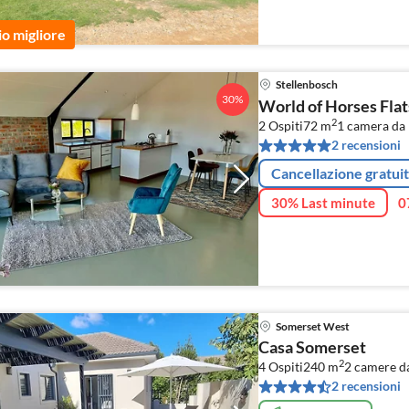
io migliore
Stellenbosch
30%
World of Horses Flat
2
2 Ospiti
72 m
1
camera da 
2 recensioni
Cancellazione gratui
30% Last minute
0
Somerset West
Casa Somerset
2
4 Ospiti
240 m
2
camere da
2 recensioni