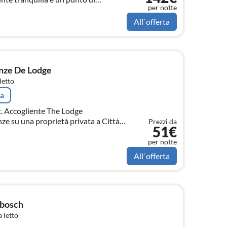
per notte
sti, intenditori di vino e amanti della
All`offerta
nze De Lodge
letto
ta
 Accogliente The Lodge
e su una proprietà privata a Città
Prezzi da
51€
per notte
All`offerta
nbosch
 letto