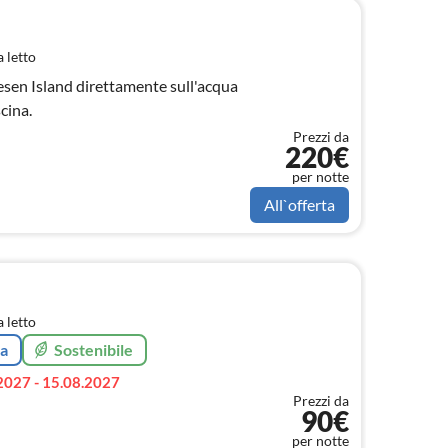
 letto
esen Island direttamente sull'acqua
cina.
Prezzi da
220€
per notte
All`offerta
 letto
ta
Sostenibile
2027 - 15.08.2027
Prezzi da
90€
per notte