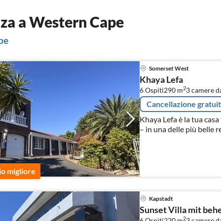
nza a Western Cape
pe
Somerset West
Khaya Lefa
2
6 Ospiti
290 m
3
camere da
Cancellazione gratui
Khaya Lefa è la tua cas
– in una delle più belle r
io migliore
Kapstadt
Sunset Villa mit beh
2
6 Ospiti
220 m
3
camere da