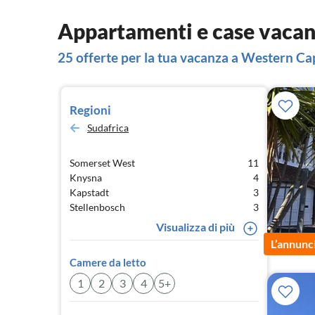
Appartamenti e case vaca
25 offerte per la tua vacanza a Western Ca
Regioni
Sudafrica
Somerset West
11
Knysna
4
Kapstadt
3
Stellenbosch
3
Visualizza di più
L’annunc
Camere da letto
1
2
3
4
5+