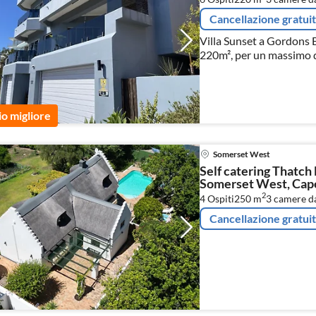
Cancellazione gratui
Villa Sunset a Gordons B
220m², per un massimo d
io migliore
Somerset West
Self catering Thatch 
Somerset West, Cap
2
4 Ospiti
250 m
3
camere da
Cancellazione gratui