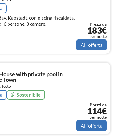
ta
ay, Kapstadt, con piscina riscaldata,
i 6 persone, 3 camere.
Prezzi da
183€
per notte
All`offerta
House with private pool in
e Town
 letto
ta
Sostenibile
Prezzi da
114€
per notte
All`offerta