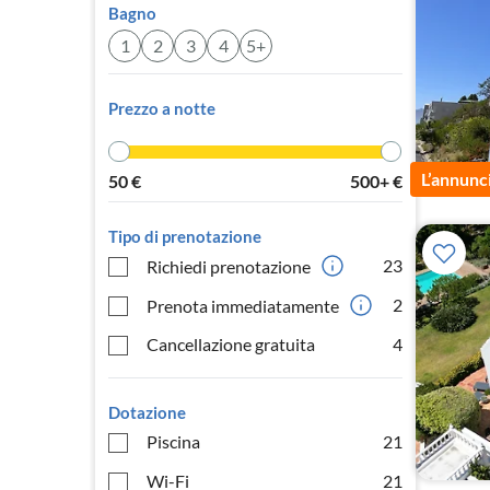
Bagno
1
2
3
4
5+
Prezzo a notte
L’annunc
50
€
500+
€
Tipo di prenotazione
23
Richiedi prenotazione
2
Prenota immediatamente
Cancellazione gratuita
4
Dotazione
Piscina
21
Wi-Fi
21