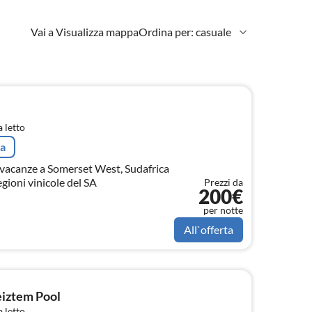
Vai a Visualizza mappa
Ordina per: casuale
 letto
ta
a vacanze a Somerset West, Sudafrica
egioni vinicole del SA
Prezzi da
200€
per notte
All`offerta
eiztem Pool
 letto