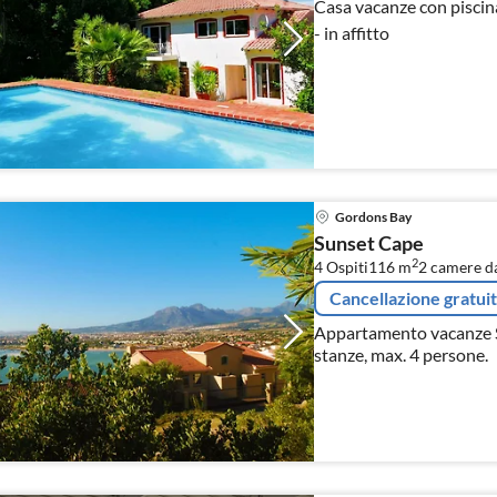
Casa vacanze con piscina
- in affitto
Gordons Bay
Sunset Cape
2
4 Ospiti
116 m
2
camere da
Cancellazione gratui
Appartamento vacanze Su
stanze, max. 4 persone.