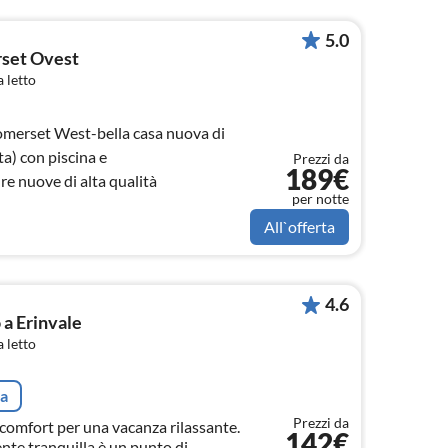
5.0
rset Ovest
 letto
Somerset West-bella casa nuova di
a) con piscina e
Prezzi da
189€
e nuove di alta qualità
per notte
All`offerta
4.6
 a Erinvale
 letto
ta
Prezzi da
i comfort per una vacanza rilassante.
142€
nte tranquilla è un punto di