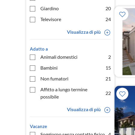
Giardino
20
Televisore
24
Visualizza di più
Adatto a
Animali domestici
2
Bambini
15
Non fumatori
21
Affitto a lungo termine
22
possibile
Visualizza di più
Vacanze
Soggiorno senza contatto fisico
4