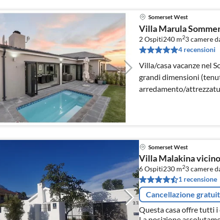
Somerset West
Villa Marula Somme
2
2 Ospiti
240 m
3
camere da
4 recensioni
Villa/casa vacanze nel 
grandi dimensioni (tenut
arredamento/attrezzatur
Somerset West
Villa Malakina vicino
2
6 Ospiti
230 m
3
camere da
1 recensione
Cancellazione gratui
Questa casa offre tutti 
La posizione assolutame