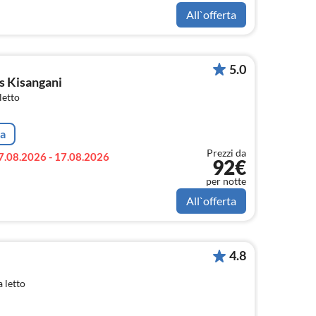
All`offerta
5.0
s Kisangani
letto
ta
Prezzi da
7.08.2026 - 17.08.2026
92€
per notte
All`offerta
4.8
 letto