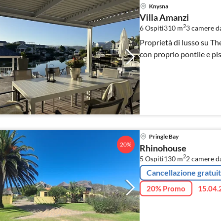
Knysna
Villa Amanzi
2
6 Ospiti
310 m
3
camere da
Proprietà di lusso su Th
con proprio pontile e pis
Pringle Bay
20%
Rhinohouse
2
5 Ospiti
130 m
2
camere da
Cancellazione gratui
20% Promo
15.04.