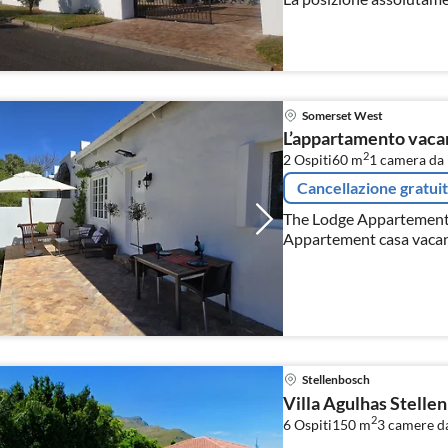
partenza ideale per golfi
natura.
Somerset West
L’appartamento vaca
2
2 Ospiti
60 m
1
camera da 
Cancellazione gratui
The Lodge Appartement.
Appartement casa vacanz
del Capo
Stellenbosch
Villa Agulhas Stelle
2
6 Ospiti
150 m
3
camere da