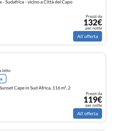
 - Sudafrica - vicino a Città del Capo
Prezzi da
132€
per notte
All`offerta
 letto
ta
nset Cape in Sud Africa, 116 m², 2
Prezzi da
119€
per notte
All`offerta