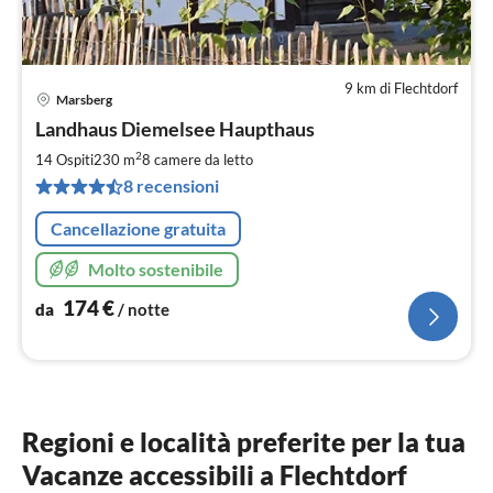
9 km di Flechtdorf
Marsberg
Pre
Landhaus Diemelsee Haupthaus
da
1
2
14 Ospiti
230 m
8
camere da letto
pe
8 recensioni
not
Cancellazione gratuita
Molto sostenibile
174
€
da
/ notte
Regioni e località preferite per la tua
Vacanze accessibili a Flechtdorf