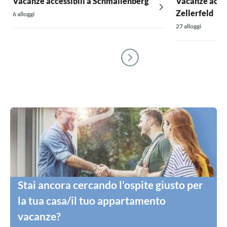
Vacanze accessibili a Schmallenberg
Vacanze acces
Zellerfeld
6 alloggi
27 alloggi
Stai ancora cercando l’ospite giusto per
la tua casa/il tuo appartamento
vacanze?