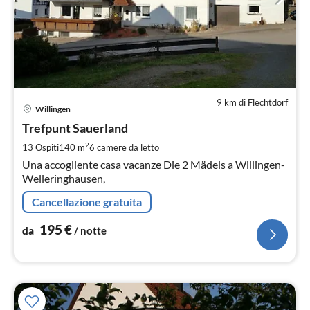
9 km di Flechtdorf
Pre
Willingen
da
1
Trefpunt Sauerland
pe
2
13 Ospiti
140 m
6
camere da letto
not
Una accogliente casa vacanze Die 2 Mädels a Willingen-
Welleringhausen,
Cancellazione gratuita
195
€
da
/ notte