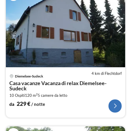
4 km di Flechtdorf
Pre
Diemelsee-Sudeck
da
Casa vacanze Vacanza di relax Diemelsee-
2
Sudeck
pe
2
10 Ospiti
120 m
5
camere da letto
not
229
€
da
/ notte