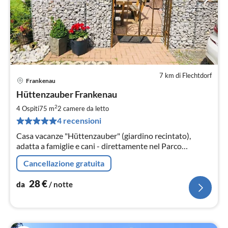
7 km di Flechtdorf
Frankenau
Pre
Hüttenzauber Frankenau
da
2
2
4 Ospiti
75 m
2
camere da letto
pe
4 recensioni
not
Casa vacanze "Hüttenzauber" (giardino recintato),
adatta a famiglie e cani - direttamente nel Parco
Nazionale Kellerwald, presso Kellerwalduhr vicino a
Cancellazione gratuita
Edersee - da settembre per 4 persone
28
€
da
/ notte