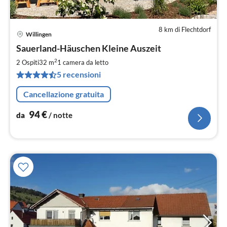
8 km di Flechtdorf
Willingen
Pre
Sauerland-Häuschen Kleine Auszeit
da
9
2
2 Ospiti
32 m
1
camera da letto
pe
5 recensioni
not
Cancellazione gratuita
94
€
da
/ notte