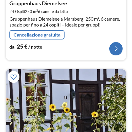
2
Gruppenhaus Diemelsee
pe
2
24 Ospiti
250 m
6
camere da letto
not
Gruppenhaus Diemelsee a Marsberg: 250 m², 6 camere,
spazio per fino a 24 ospiti – ideale per gruppi!
Cancellazione gratuita
25
€
da
/ notte