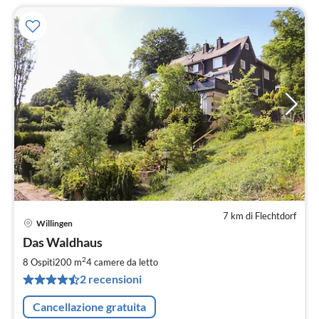
7 km di Flechtdorf
Willingen
Pre
Das Waldhaus
da
2
2
8 Ospiti
200 m
4
camere da letto
pe
2 recensioni
not
Cancellazione gratuita