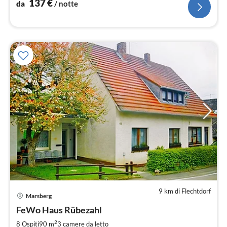
137
€
da
/ notte
9 km di Flechtdorf
Marsberg
Pre
FeWo Haus Rübezahl
da
7
2
8 Ospiti
90 m
3
camere da letto