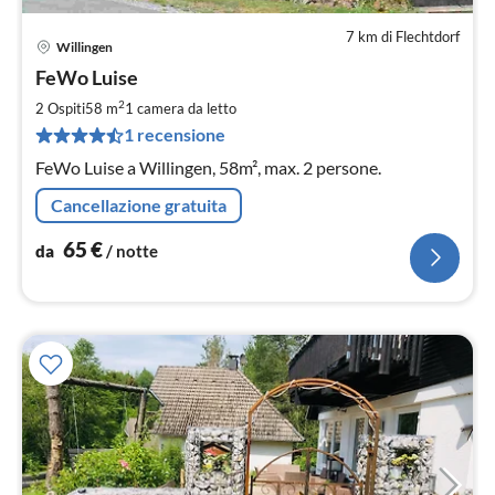
7 km di Flechtdorf
Willingen
Pre
FeWo Luise
da
6
2
2 Ospiti
58 m
1
camera da letto
pe
1 recensione
not
FeWo Luise a Willingen, 58m², max. 2 persone.
Cancellazione gratuita
65
€
da
/ notte