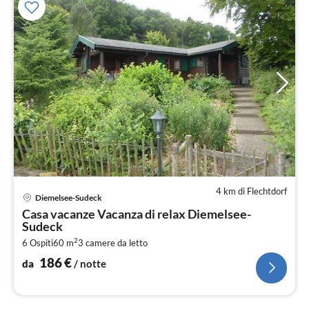
4 km di Flechtdorf
Pre
Diemelsee-Sudeck
da
Casa vacanze Vacanza di relax Diemelsee-
1
Sudeck
pe
2
6 Ospiti
60 m
3
camere da letto
not
186
€
da
/ notte