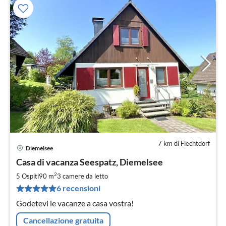
7 km di Flechtdorf
Diemelsee
Pre
Casa di vacanza Seespatz, Diemelsee
da
8
2
5 Ospiti
90 m
3
camere da letto
pe
6 recensioni
not
Godetevi le vacanze a casa vostra!
Cancellazione gratuita