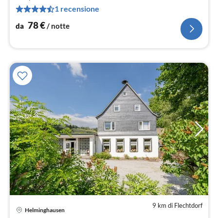
pe
1 recensione
not
78
€
da
/ notte
9 km di Flechtdorf
Pre
Helminghausen
da