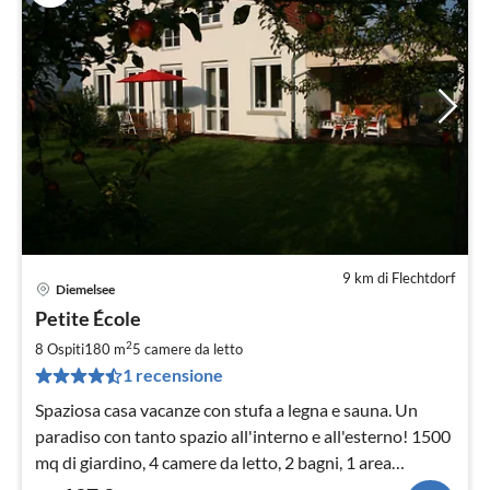
9 km di Flechtdorf
Diemelsee
Pre
Petite École
da
1
2
8 Ospiti
180 m
5
camere da letto
pe
1 recensione
not
Spaziosa casa vacanze con stufa a legna e sauna. Un
paradiso con tanto spazio all'interno e all'esterno! 1500
mq di giardino, 4 camere da letto, 2 bagni, 1 area
benessere per un massimo di 8 persone