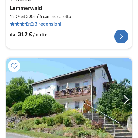
Pre
Lemmerwald
da
3
2
12 Ospiti
300 m
5
camere da letto
pe
3 recensioni
not
312
€
da
/ notte