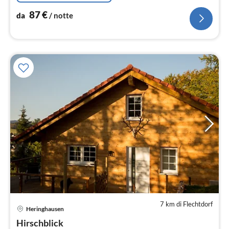
87
€
da
/ notte
7 km di Flechtdorf
Pre
Heringhausen
da
1
Hirschblick