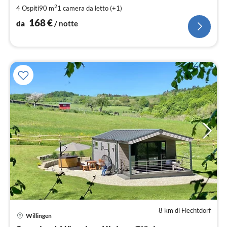
pe
2
4 Ospiti
90 m
1
camera da letto (+1)
not
168
€
da
/ notte
8 km di Flechtdorf
Willingen
Pre