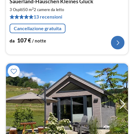
Sauerland-Häuschen Kleines Glück
da
1
2
3 Ospiti
50 m
2
camere da letto
pe
13 recensioni
not
Cancellazione gratuita
107
€
da
/ notte