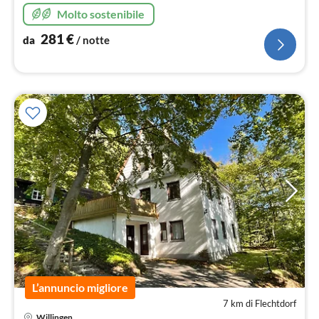
Molto sostenibile
281
€
da
/ notte
L’annuncio migliore
7 km di Flechtdorf
Willingen