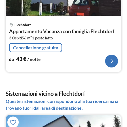
Pre
Flechtdorf
da
Appartamento Vacanza con famiglia Flechtdorf
4
2
3 Ospiti
56 m
1
posto letto
pe
not
Cancellazione gratuita
43
€
da
/ notte
Sistemazioni vicino a Flechtdorf
Queste sistemazioni corrispondono alla tua ricerca ma si
trovano fuori dall'area di destinazione.