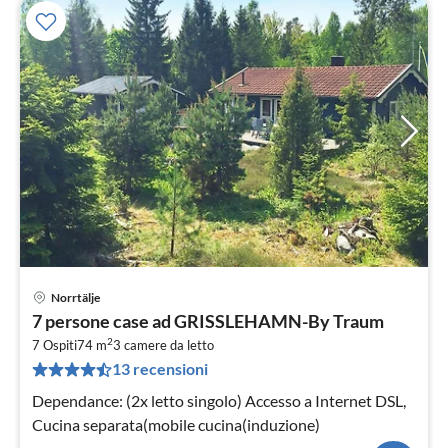
Norrtälje
Pre
7 persone case ad GRISSLEHAMN-By Traum
da
2
7
7 Ospiti
74 m
3
camere da letto
13 recensioni
pe
not
Dependance: (2x letto singolo) Accesso a Internet DSL,
Cucina separata(mobile cucina(induzione)