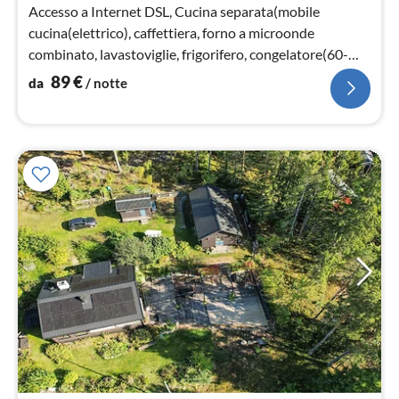
not
Accesso a Internet DSL, Cucina separata(mobile
cucina(elettrico), caffettiera, forno a microonde
combinato, lavastoviglie, frigorifero, congelatore(60-
99L))
89
€
da
/ notte