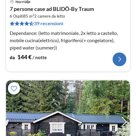
Norrtälje
Pre
7 persone case ad BLIDÖ-By Traum
da
2
1
6 Ospiti
85 m
2
camere da letto
39 recensioni
pe
not
Dependance: (letto matrimoniale, 2x letto a castello,
mobile cucina(elettrico), frigorifero(+ congelatore),
piped water (summer))
144
€
da
/ notte