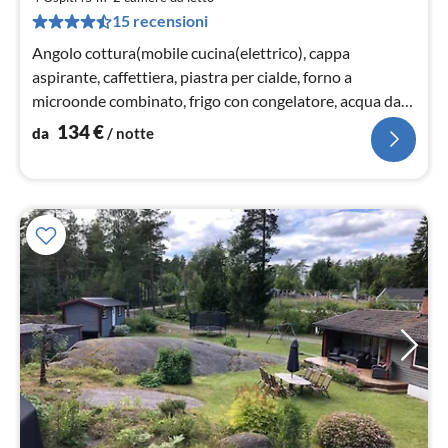
1
15 recensioni
pe
not
Angolo cottura(mobile cucina(elettrico), cappa
aspirante, caffettiera, piastra per cialde, forno a
microonde combinato, frigo con congelatore, acqua dal
pozzo)
134
€
da
/ notte