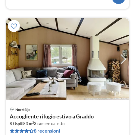
Norrtälje
Pre
Accogliente rifugio estivo a Graddo
da
2
1
8 Ospiti
83 m
3
camere da letto
8 recensioni
pe