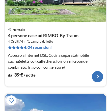
Norrtälje
Pre
4 persone case ad RIMBO-By Traum
da
2
3
4 Ospiti
74 m
1
camera da letto
24 recensioni
pe
not
Accesso a Internet DSL, Cucina separata(mobile
cucina(elettrico), caffettiera, forno a microonde
combinato, frigo con congelatore)
39
€
da
/ notte