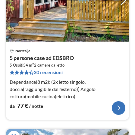
Norrtälje
Pre
5 persone case ad EDSBRO
da
2
7
5 Ospiti
54 m
2
camere da letto
30 recensioni
pe
not
Dependance(8 m2): (2x letto singolo,
doccia(raggiungibile dall'esterno)) Angolo
cottura(mobile cucina(elettrico)
77
€
da
/ notte