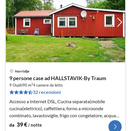
Norrtälje
Pre
9 persone case ad HALLSTAVIK-By Traum
da
2
4
9 Ospiti
90 m
4
camere da letto
32 recensioni
pe
not
Accesso a Internet DSL, Cucina separata(mobile
cucina(elettrico), caffettiera, forno a microonde
combinato, lavastoviglie, frigo con congelatore, acqua
dal pozzo)
39
€
da
/ notte