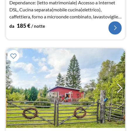
not
Dependance: (letto matrimoniale) Accesso a Internet
DSL, Cucina separata(mobile cucina(elettrico),
caffettiera, forno a microonde combinato, lavastoviglie,
frigo con congelatore)
185
€
da
/ notte