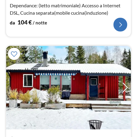
not
Dependance: (letto matrimoniale) Accesso a Internet
DSL, Cucina separata(mobile cucina(induzione)
104
€
da
/ notte