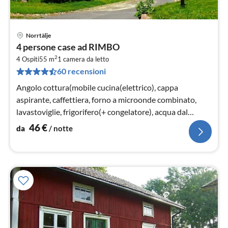
Norrtälje
Pre
4 persone case ad RIMBO
da
2
4
4 Ospiti
55 m
1
camera da letto
60 recensioni
pe
not
Angolo cottura(mobile cucina(elettrico), cappa
aspirante, caffettiera, forno a microonde combinato,
lavastoviglie, frigorifero(+ congelatore), acqua dal
pozzo)
46
€
da
/ notte