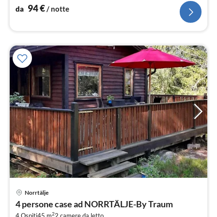
svedesi), stufa(legna))
94
€
da
/ notte
Norrtälje
Pre
4 persone case ad NORRTÄLJE-By Traum
da
2
4 Ospiti
45 m
2
camere da letto