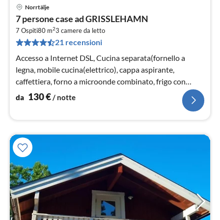
Norrtälje
Pre
7 persone case ad GRISSLEHAMN
da
2
1
7 Ospiti
80 m
3
camere da letto
21 recensioni
pe
not
Accesso a Internet DSL, Cucina separata(fornello a
legna, mobile cucina(elettrico), cappa aspirante,
caffettiera, forno a microonde combinato, frigo con
congelatore, acqua dal pozz...
130
€
da
/ notte