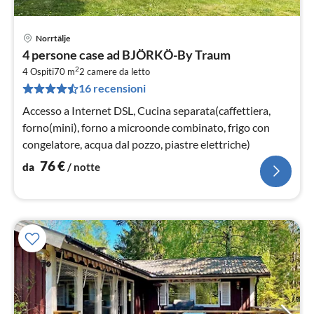
Norrtälje
Pre
4 persone case ad BJÖRKÖ-By Traum
da
2
7
4 Ospiti
70 m
2
camere da letto
16 recensioni
pe
not
Accesso a Internet DSL, Cucina separata(caffettiera,
forno(mini), forno a microonde combinato, frigo con
congelatore, acqua dal pozzo, piastre elettriche)
76
€
da
/ notte