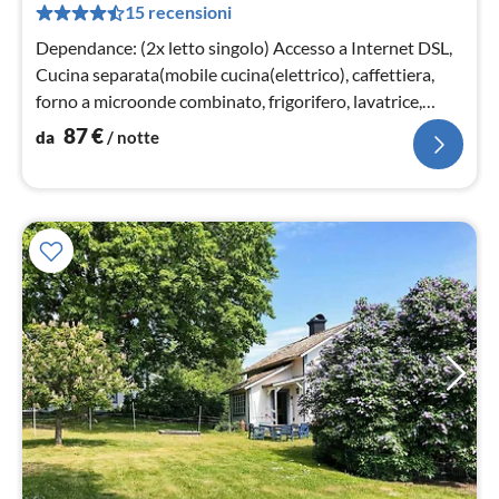
15 recensioni
pe
not
Dependance: (2x letto singolo) Accesso a Internet DSL,
Cucina separata(mobile cucina(elettrico), caffettiera,
forno a microonde combinato, frigorifero, lavatrice,
acqua dal pozzo)
87
€
da
/ notte