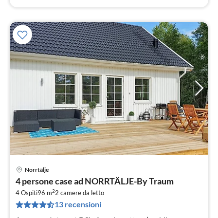
Norrtälje
Pre
4 persone case ad NORRTÄLJE-By Traum
da
2
2
4 Ospiti
96 m
2
camere da letto
13 recensioni
pe
not