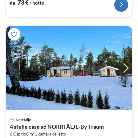
73
€
da
/ notte
Norrtälje
Pre
4 stelle case ad NORRTÄLJE-By Traum
da
2
8
6 Ospiti
68 m
1
camera da letto