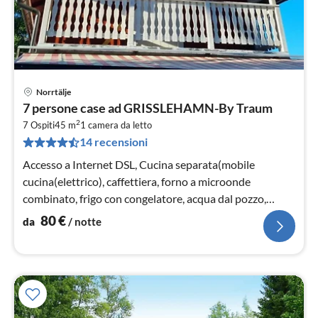
Norrtälje
Pre
7 persone case ad GRISSLEHAMN-By Traum
da
2
8
7 Ospiti
45 m
1
camera da letto
14 recensioni
pe
not
Accesso a Internet DSL, Cucina separata(mobile
cucina(elettrico), caffettiera, forno a microonde
combinato, frigo con congelatore, acqua dal pozzo,
piastre elettriche)
80
€
da
/ notte