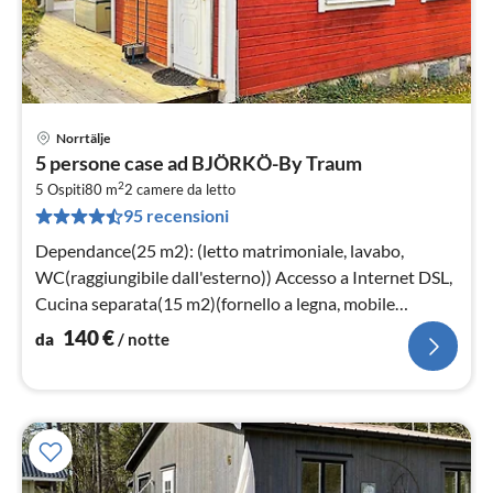
Norrtälje
Pre
5 persone case ad BJÖRKÖ-By Traum
da
2
1
5 Ospiti
80 m
2
camere da letto
95 recensioni
pe
not
Dependance(25 m2): (letto matrimoniale, lavabo,
WC(raggiungibile dall'esterno)) Accesso a Internet DSL,
Cucina separata(15 m2)(fornello a legna, mobile
cucina(elettrico)
140
€
da
/ notte