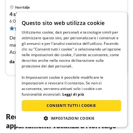
Norrtälje
Pre
4 stelle case ad GRISSLEHAMN
da
2
9
6 Ospiti
120 m
2
camere da letto
Questo sito web utilizza cookie
8 recensioni
pe
Utilizziamo cookie, dati personali e tecnologie simili per
not
Dependance: (letto pieghevole (1 pers.), letto
ottimizzare questo sito, per personalizzare i contenuti e
gli annunci e per l'analisi statistica dell'utilizzo. Facendo
matrimoniale, doccia, lavatrice, piastre elettriche)
clic su "Consenti tutti i cookie" o selezionando un'opzione
Accesso a Internet DSL, Cucina separata(mobile
nelle impostazioni dei cookie, l'utente acconsente, come
cucina(elettrico)
96
€
descritto anche nella nostra dichiarazione sulla
da
/ notte
protezione dei dati personali.
In Impostazioni cookie è possibile modificare le
impostazioni o revocare il consenso. Se non si
acconsente, verranno attivati solo i cookie con
1
2
funzionalità essenziali.
Leggi di più
CONSENTI TUTTI I COOKIE
Recensioni degli ospiti dei nostri
IMPOSTAZIONI COOKIE
appartamenti vacanza a Norrtälje