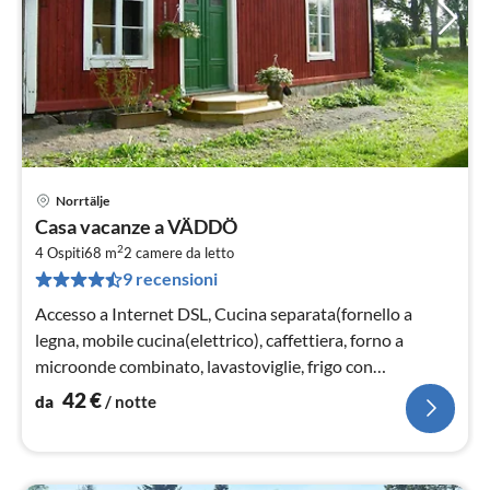
Norrtälje
Pre
Casa vacanze a VÄDDÖ
da
2
4
4 Ospiti
68 m
2
camere da letto
9 recensioni
pe
not
Accesso a Internet DSL, Cucina separata(fornello a
legna, mobile cucina(elettrico), caffettiera, forno a
microonde combinato, lavastoviglie, frigo con
congelatore, acqua dal pozzo)
42
€
da
/ notte