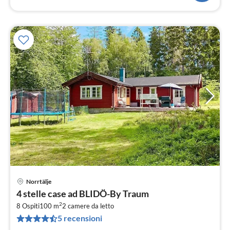
Norrtälje
Pre
4 stelle case ad BLIDÖ-By Traum
da
2
1
8 Ospiti
100 m
2
camere da letto
5 recensioni
pe