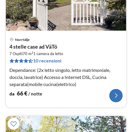
Norrtälje
Pre
4 stelle case ad VäTö
da
2
6
7 Ospiti
70 m
1
camera da letto
10 recensioni
pe
not
Dependance: (2x letto singolo, letto matrimoniale,
doccia, lavatrice) Accesso a Internet DSL, Cucina
separata(mobile cucina(elettrico)
66
€
da
/ notte