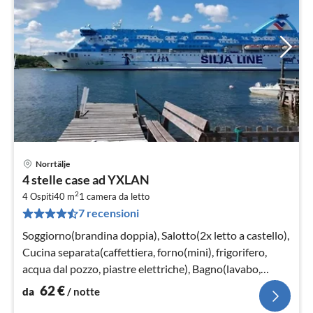
Norrtälje
Pre
4 stelle case ad YXLAN
da
2
6
4 Ospiti
40 m
1
camera da letto
7 recensioni
pe
not
Soggiorno(brandina doppia), Salotto(2x letto a castello),
Cucina separata(caffettiera, forno(mini), frigorifero,
acqua dal pozzo, piastre elettriche), Bagno(lavabo,
doccia, WC)
62
€
da
/ notte