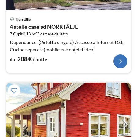
Pre
Norrtälje
da
4 stelle case ad NORRTÄLJE
2
2
7 Ospiti
113 m
3
camere da letto
pe
not
Dependance: (2x letto singolo) Accesso a Internet DSL,
Cucina separata(mobile cucina(elettrico)
208
€
da
/ notte