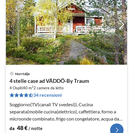
Norrtälje
Pre
4 stelle case ad VÄDDÖ-By Traum
da
2
4
4 Ospiti
40 m
2
camere da letto
34 recensioni
pe
not
Soggiorno(TV(canali TV svedesi)), Cucina
separata(mobile cucina(elettrico), caffettiera, forno a
microonde combinato, frigo con congelatore, acqua dal
pozzo)
48
€
da
/ notte