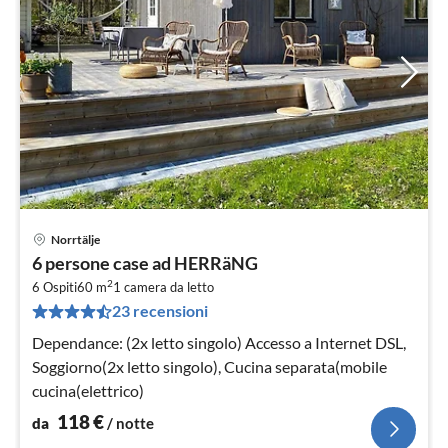
Norrtälje
Pre
6 persone case ad HERRäNG
da
2
1
6 Ospiti
60 m
1
camera da letto
23 recensioni
pe
not
Dependance: (2x letto singolo) Accesso a Internet DSL,
Soggiorno(2x letto singolo), Cucina separata(mobile
cucina(elettrico)
118
€
da
/ notte