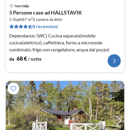
Norrtälje
Pre
5 Persone case ad HALLSTAVIK
da
2
6
5 Ospiti
67 m
2
camere da letto
8 recensioni
pe
not
Dependance: (WC) Cucina separata(mobile
cucina(elettrico), caffettiera, forno a microonde
combinato, frigo con congelatore, acqua dal pozzo)
68
€
da
/ notte