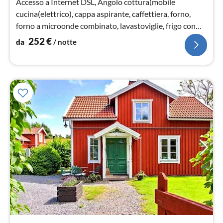
Accesso a Internet DSL, Angolo cottura(mobile
cucina(elettrico), cappa aspirante, caffettiera, forno,
forno a microonde combinato, lavastoviglie, frigo con
congelatore, seggiolone)
252
€
da
/ notte