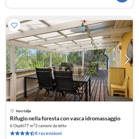
Norrtälje
Pre
Rifugio nella foresta con vasca idromassaggio
da
2
9
6 Ospiti
77 m
3
camere da letto
8 recensioni
pe