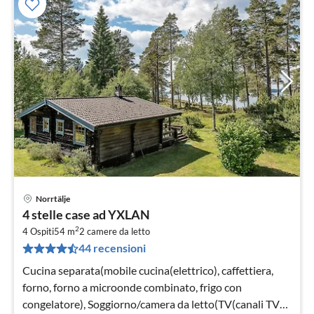
Norrtälje
Pre
4 stelle case ad YXLAN
da
2
9
4 Ospiti
54 m
2
camere da letto
44 recensioni
pe
not
Cucina separata(mobile cucina(elettrico), caffettiera,
forno, forno a microonde combinato, frigo con
congelatore), Soggiorno/camera da letto(TV(canali TV