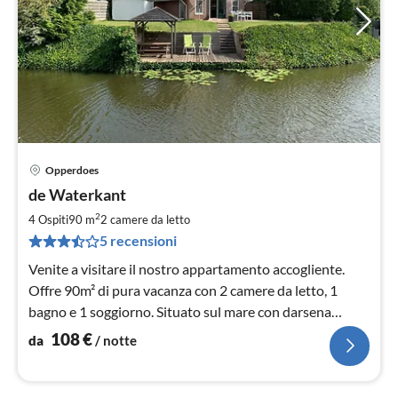
Opperdoes
Pre
de Waterkant
da
1
2
4 Ospiti
90 m
2
camere da letto
pe
5 recensioni
not
Venite a visitare il nostro appartamento accogliente.
Offre 90m² di pura vacanza con 2 camere da letto, 1
bagno e 1 soggiorno. Situato sul mare con darsena
privata.
108
€
da
/ notte