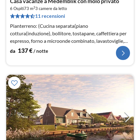
Casa vacanze a Medemblik con molo privato
da
2
1
6 Ospiti
73 m
3
camere da letto
11 recensioni
pe
not
Pianterreno: (Cucina separata(piano
cottura(induzione), bollitore, tostapane, caffettiera per
espresso, forno a microonde combinato, lavastoviglie,
frigo con congelatore, Frullator...
137
€
da
/ notte