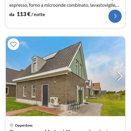
espresso, forno a microonde combinato, lavastoviglie,
frigo con congelatore, Frullator...
113
€
da
/ notte
Opperdoes
Pre