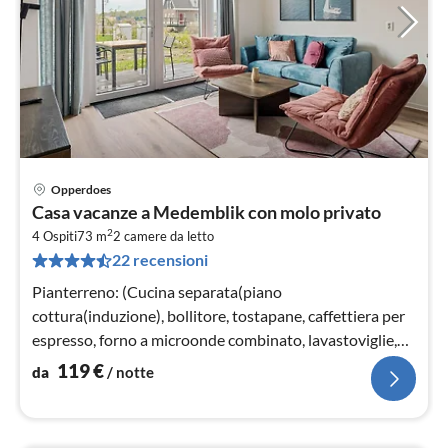
Opperdoes
Pre
Casa vacanze a Medemblik con molo privato
da
2
1
4 Ospiti
73 m
2
camere da letto
22 recensioni
pe
not
Pianterreno: (Cucina separata(piano
cottura(induzione), bollitore, tostapane, caffettiera per
espresso, forno a microonde combinato, lavastoviglie,
frigo con congelatore, Frullator...
119
€
da
/ notte