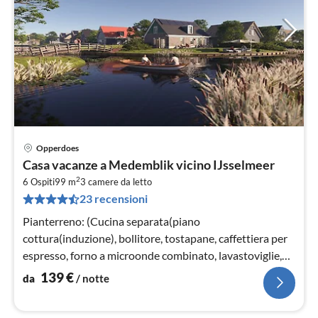
Opperdoes
Pre
Casa vacanze a Medemblik vicino IJsselmeer
da
2
1
6 Ospiti
99 m
3
camere da letto
23 recensioni
pe
not
Pianterreno: (Cucina separata(piano
cottura(induzione), bollitore, tostapane, caffettiera per
espresso, forno a microonde combinato, lavastoviglie,
frigo con congelatore, Frullator...
139
€
da
/ notte