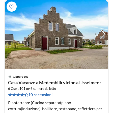
Opperdoes
Pre
Casa Vacanze a Medemblik vicino a IJsselmeer
da
2
1
6 Ospiti
101 m
3
camere da letto
10 recensioni
pe
not
Pianterreno: (Cucina separata(piano
cottura(induzione), bollitore, tostapane, caffettiera per