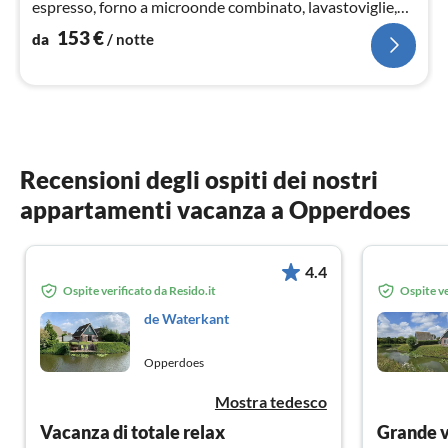
espresso, forno a microonde combinato, lavastoviglie,
frigo con congelatore, Frullator...
153
€
da
/ notte
Recensioni degli ospiti dei nostri
appartamenti vacanza a Opperdoes
4.4
Ospite verificato da Resido.it
Ospite ve
de Waterkant
Opperdoes
Mostra tedesco
Vacanza di totale relax
Grande 