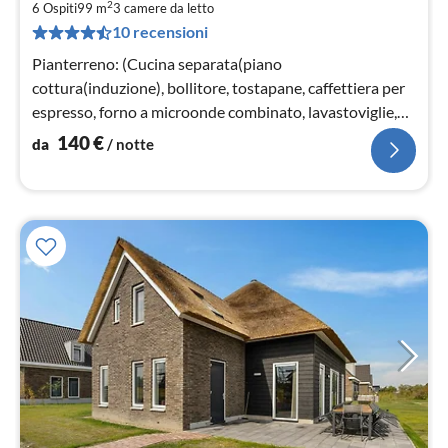
2
1
6 Ospiti
99 m
3
camere da letto
10 recensioni
pe
not
Pianterreno: (Cucina separata(piano
cottura(induzione), bollitore, tostapane, caffettiera per
espresso, forno a microonde combinato, lavastoviglie,
frigo con congelatore, Frullator...
140
€
da
/ notte