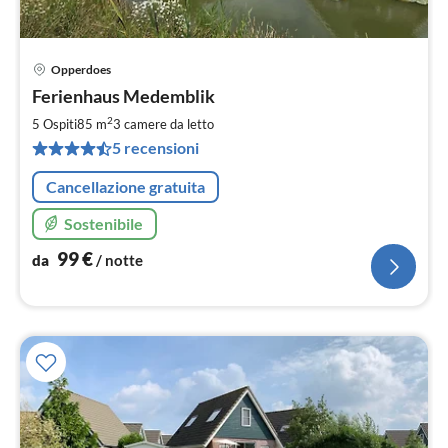
Opperdoes
Pre
Ferienhaus Medemblik
da
9
2
5 Ospiti
85 m
3
camere da letto
pe
5 recensioni
not
Cancellazione gratuita
Sostenibile
99
€
da
/ notte