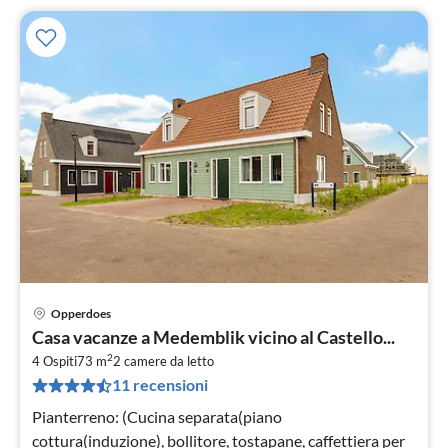
Opperdoes
Pre
Casa vacanze a Medemblik vicino al Castello...
da
2
1
4 Ospiti
73 m
2
camere da letto
11 recensioni
pe
not
Pianterreno: (Cucina separata(piano
cottura(induzione), bollitore, tostapane, caffettiera per