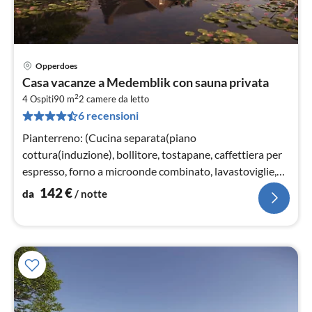
Opperdoes
Pre
Casa vacanze a Medemblik con sauna privata
da
2
1
4 Ospiti
90 m
2
camere da letto
6 recensioni
pe
not
Pianterreno: (Cucina separata(piano
cottura(induzione), bollitore, tostapane, caffettiera per
espresso, forno a microonde combinato, lavastoviglie,
frigo con congelatore, Frullator...
142
€
da
/ notte