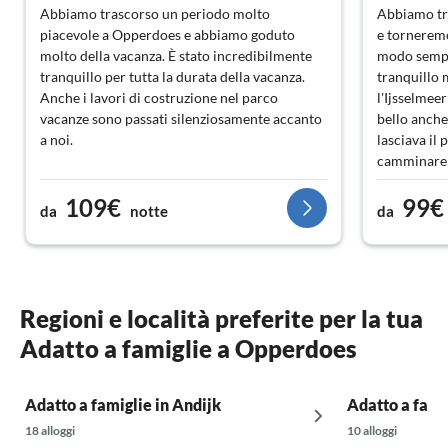
Abbiamo trascorso un periodo molto
Abbiamo tr
piacevole a Opperdoes e abbiamo goduto
e torneremo
molto della vacanza. È stato incredibilmente
modo sempli
tranquillo per tutta la durata della vacanza.
tranquillo 
Anche i lavori di costruzione nel parco
l'Ijsselmeer
vacanze sono passati silenziosamente accanto
bello anche 
a noi.
lasciava il 
camminare 
Per gli amanti della tranquillità e della natura,
molto rispet
109€
99€
è una raccomandazione assoluta!
molto a nos
da
notte
da
Quando siam
reception, 
dei resi se
Tot ziens! :-
Regioni e località preferite per la tua
Adatto a famiglie a Opperdoes
Famiglia F
Adatto a famiglie in Andijk
Adatto a fami
18 alloggi
10 alloggi