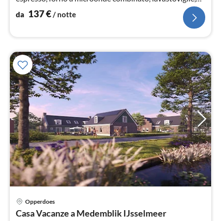
frigo con congelatore, Frullator...
137
€
da
/ notte
Opperdoes
Pre
Casa Vacanze a Medemblik IJsselmeer
da