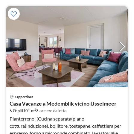
Pre
Opperdoes
da
Casa Vacanze a Medemblik vicino IJsselmeer
1
2
6 Ospiti
101 m
3
camere da letto
pe
not
Pianterreno: (Cucina separata(piano
cottura(induzione), bollitore, tostapane, caffettiera per
espresso, forno a microonde combinato, lavastoviglie,