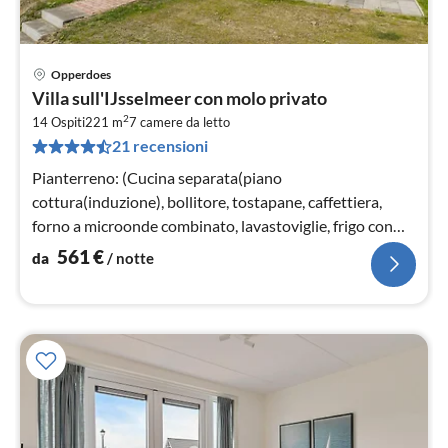
Opperdoes
Pre
Villa sull'IJsselmeer con molo privato
da
2
5
14 Ospiti
221 m
7
camere da letto
21 recensioni
pe
not
Pianterreno: (Cucina separata(piano
cottura(induzione), bollitore, tostapane, caffettiera,
forno a microonde combinato, lavastoviglie, frigo con
congelatore, Frullatore a immersion...
561
€
da
/ notte