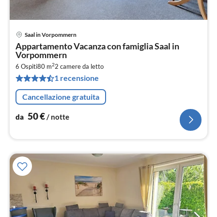
Saal in Vorpommern
Pre
Appartamento Vacanza con famiglia Saal in
da
Vorpommern
5
2
6 Ospiti
80 m
2
camere da letto
pe
1 recensione
not
Cancellazione gratuita
50
€
da
/ notte