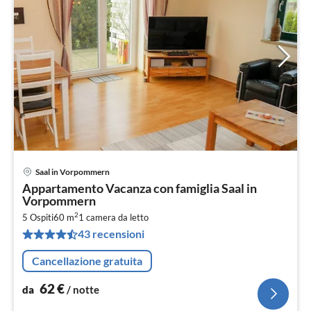
Saal in Vorpommern
Pre
Appartamento Vacanza con famiglia Saal in
da
Vorpommern
6
2
5 Ospiti
60 m
1
camera da letto
pe
43 recensioni
not
Cancellazione gratuita
62
€
da
/ notte