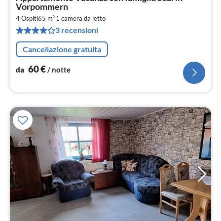
da
Vorpommern
6
2
4 Ospiti
65 m
1
camera da letto
pe
3 recensioni
not
Cancellazione gratuita
60
€
da
/ notte