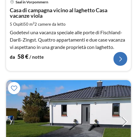
Saal in Vorpommern
da
5
Casa di campagna vicino al laghetto Casa
vacanze viola
pe
not
2
5 Ospiti
50 m
2
camere da letto
Godetevi una vacanza speciale alle porte di Fischland-
Darß-Zingst. Quattro appartamenti e due case vacanza
vi aspettano in una grande proprietà con laghetto.
58
€
da
/ notte