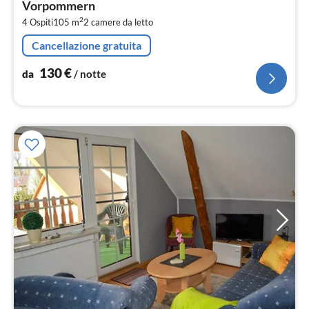
Vorpommern
pe
2
4 Ospiti
105 m
2
camere da letto
not
Cancellazione gratuita
130
€
da
/ notte