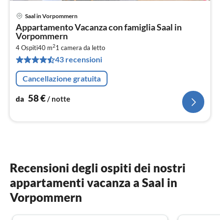
Saal in Vorpommern
Pre
Appartamento Vacanza con famiglia Saal in
da
Vorpommern
5
2
4 Ospiti
40 m
1
camera da letto
pe
43 recensioni
not
Cancellazione gratuita
58
€
da
/ notte
Recensioni degli ospiti dei nostri
appartamenti vacanza a Saal in
Vorpommern