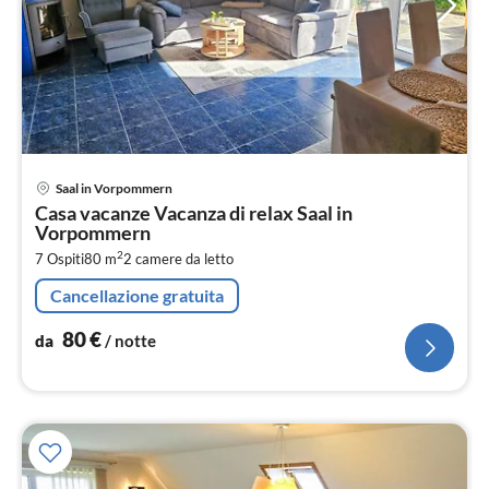
Pre
Saal in Vorpommern
da
Casa vacanze Vacanza di relax Saal in
8
Vorpommern
pe
2
7 Ospiti
80 m
2
camere da letto
not
Cancellazione gratuita
80
€
da
/ notte