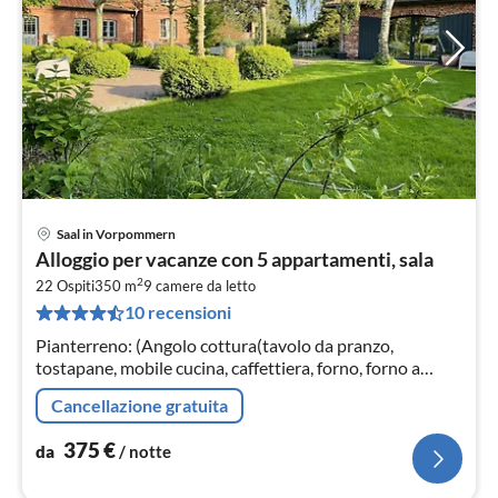
Saal in Vorpommern
Pre
Alloggio per vacanze con 5 appartamenti, sala
da
2
3
22 Ospiti
350 m
9
camere da letto
10 recensioni
pe
not
Pianterreno: (Angolo cottura(tavolo da pranzo,
tostapane, mobile cucina, caffettiera, forno, forno a
microonde, lavastoviglie, frigorifero(+ congelatore))
Cancellazione gratuita
375
€
da
/ notte