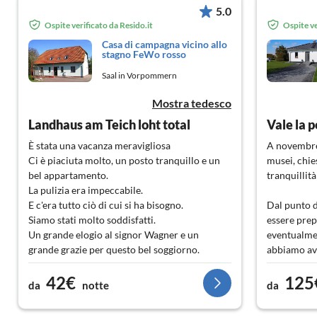
5.0
Ospite verificato da Resido.it
Ospite ve
Casa di campagna vicino allo
stagno FeWo rosso
Saal in Vorpommern
Mostra tedesco
Landhaus am Teich loht total
È stata una vacanza meravigliosa
A novembre s
Ci è piaciuta molto, un posto tranquillo e un
musei, chies
bel appartamento.
tranquillità
La pulizia era impeccabile.
E c'era tutto ciò di cui si ha bisogno.
Dal punto d
Siamo stati molto soddisfatti.
essere prep
Un grande elogio al signor Wagner e un
eventualmen
grande grazie per questo bel soggiorno.
abbiamo av
Torneremo e lo consigliamo davvero.
La casa è a
42€
125
funzionale, 
da
notte
da
Anche il can
lunghe pass