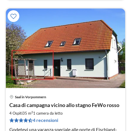
Saal in Vorpommern
Pre
Casa di campagna vicino allo stagno FeWo rosso
da
4
2
4 Ospiti
35 m
1
camera da letto
pe
4 recensioni
not
Godetevi una vacanza speciale alle porte di Fischland-