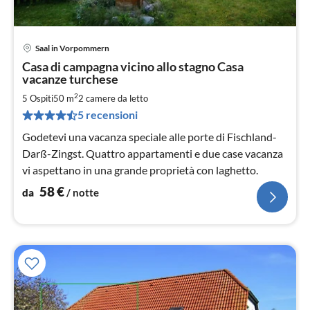
Saal in Vorpommern
Pre
Casa di campagna vicino allo stagno Casa
da
vacanze turchese
5
2
5 Ospiti
50 m
2
camere da letto
pe
not
5 recensioni
Godetevi una vacanza speciale alle porte di Fischland-
Darß-Zingst. Quattro appartamenti e due case vacanza
vi aspettano in una grande proprietà con laghetto.
58
€
da
/ notte