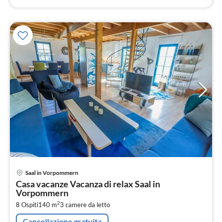
Pre
Saal in Vorpommern
da
Casa vacanze Vacanza di relax Saal in
8
Vorpommern
pe
2
8 Ospiti
140 m
3
camere da letto
not
Cancellazione gratuita