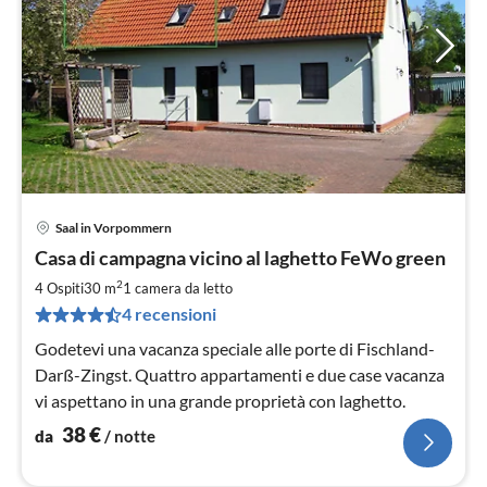
Saal in Vorpommern
Pre
Casa di campagna vicino al laghetto FeWo green
da
3
2
4 Ospiti
30 m
1
camera da letto
pe
4 recensioni
not
Godetevi una vacanza speciale alle porte di Fischland-
Darß-Zingst. Quattro appartamenti e due case vacanza
vi aspettano in una grande proprietà con laghetto.
38
€
da
/ notte