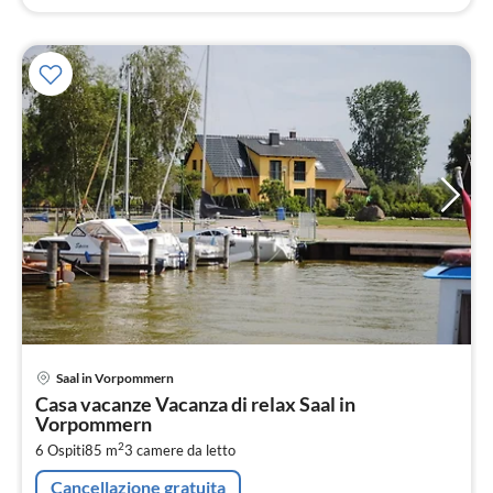
Pre
Saal in Vorpommern
da
Casa vacanze Vacanza di relax Saal in
9
Vorpommern
pe
2
6 Ospiti
85 m
3
camere da letto
not
Cancellazione gratuita