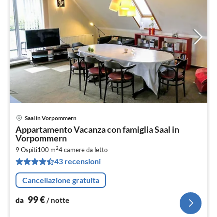
Saal in Vorpommern
Pre
Appartamento Vacanza con famiglia Saal in
da
Vorpommern
9
2
9 Ospiti
100 m
4
camere da letto
pe
43 recensioni
not
Cancellazione gratuita
99
€
da
/ notte