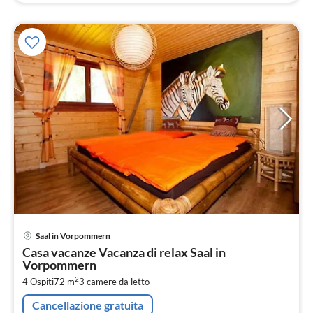
Pre
Saal in Vorpommern
da
Casa vacanze Vacanza di relax Saal in
1
Vorpommern
pe
2
4 Ospiti
72 m
3
camere da letto
not
Cancellazione gratuita