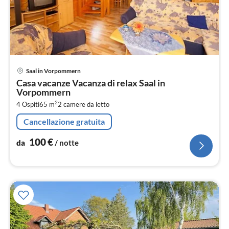
Pre
Saal in Vorpommern
da
Casa vacanze Vacanza di relax Saal in
1
Vorpommern
pe
2
4 Ospiti
65 m
2
camere da letto
not
Cancellazione gratuita
100
€
da
/ notte