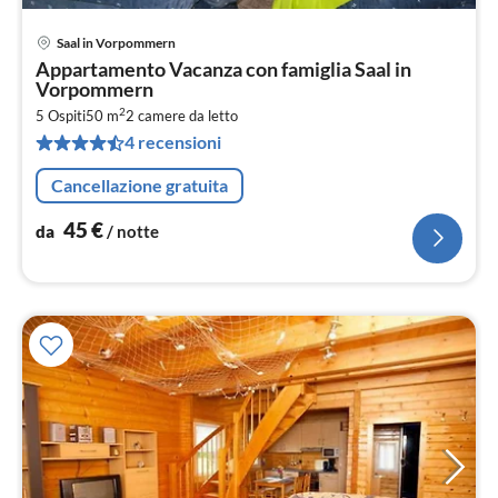
Saal in Vorpommern
Pre
Appartamento Vacanza con famiglia Saal in
da
Vorpommern
4
2
5 Ospiti
50 m
2
camere da letto
pe
4 recensioni
not
Cancellazione gratuita
45
€
da
/ notte