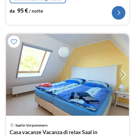
95
€
da
/ notte
Pre
Saal in Vorpommern
da
Casa vacanze Vacanza di relax Saal in
1