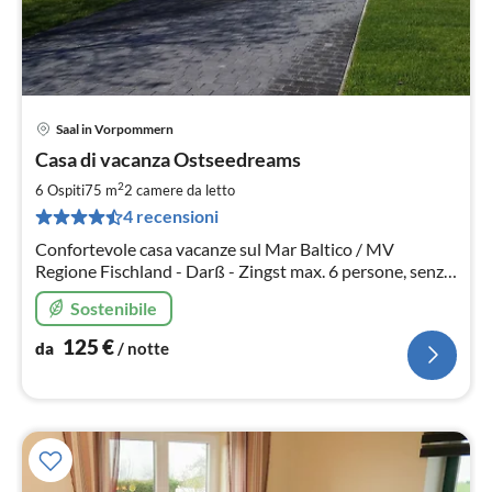
Saal in Vorpommern
Pre
Casa di vacanza Ostseedreams
da
1
2
6 Ospiti
75 m
2
camere da letto
pe
4 recensioni
not
Confortevole casa vacanze sul Mar Baltico / MV
Regione Fischland - Darß - Zingst max. 6 persone, senza
barriere, adatto a sedie a rotelle posizione tranquilla,
Sostenibile
con bosco alle porte grande giardino
125
€
da
/ notte