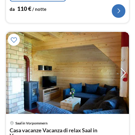
110
€
da
/ notte
Pre
Saal in Vorpommern
da
Casa vacanze Vacanza di relax Saal in
1