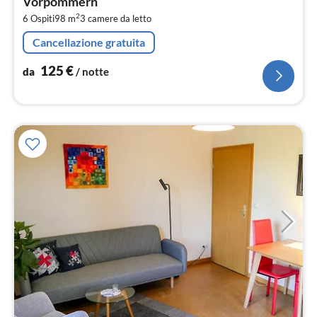
Vorpommern
pe
2
6 Ospiti
98 m
3
camere da letto
not
Cancellazione gratuita
125
€
da
/ notte