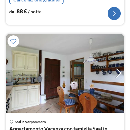
88
€
da
/ notte
Saal in Vorpommern
Pre
Appartamento Vacanza con famiglia Saal in