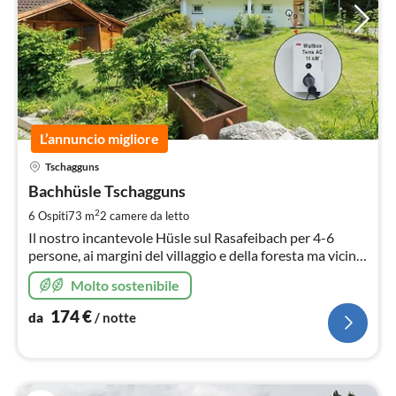
L’annuncio migliore
Pre
Tschagguns
da
1
Bachhüsle Tschagguns
pe
2
6 Ospiti
73 m
2
camere da letto
not
Il nostro incantevole Hüsle sul Rasafeibach per 4-6
persone, ai margini del villaggio e della foresta ma vicino
a una fermata dell'autobus, offre una sistemazione
Molto sostenibile
perfetta per le vacanze all'insegna dell'escursionismo e
dello sci.
174
€
da
/ notte