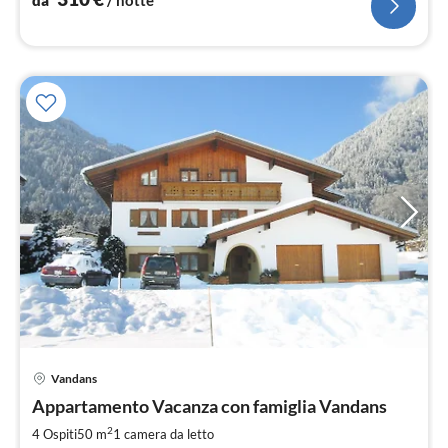
Vandans
Pre
Appartamento Vacanza con famiglia Vandans
da
4
2
4 Ospiti
50 m
1
camera da letto