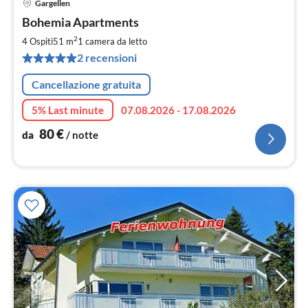
Gargellen
Pre
Bohemia Apartments
da
8
2
4 Ospiti
51 m
1
camera da letto
pe
2 recensioni
not
Cancellazione gratuita
5% Last minute
07.08.2026 - 17.08.2026
80
€
da
/ notte