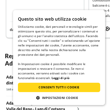
comodissimi
balcone è c
cenare in 4 
accanto all
Questo sito web utilizza cookie
con l'ascen
piuttosto c
Utilizziamo cookie, dati personali e tecnologie simili per
106€
118
da
notte
da
tutto il cal
ottimizzare questo sito, per personalizzare i contenuti e
gli annunci e per l'analisi statistica dell'utilizzo. Facendo
clic su "Consenti tutti i cookie" o selezionando un'opzione
nelle impostazioni dei cookie, l'utente acconsente, come
descritto anche nella nostra dichiarazione sulla
Regioni e località preferite per la tua
protezione dei dati personali.
Adatto a famiglie nel Vorarlberg
In Impostazioni cookie è possibile modificare le
impostazioni o revocare il consenso. Se non si
acconsente, verranno attivati solo i cookie con
Adatto a famiglie nella foresta e nei
Adatto a fami
funzionalità essenziali.
Leggi di più
dintorni di Bregenzer
17 alloggi
CONSENTI TUTTI I COOKIE
168 alloggi
Adatto a fami
IMPOSTAZIONI COOKIE
Adatto a famiglie nella zona della
2.401 alloggi
Valle del Reno - Lago di Costanza