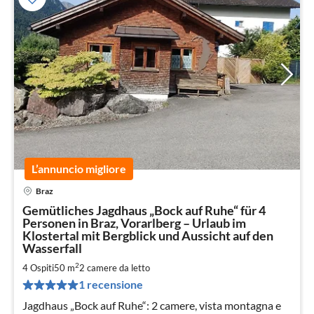
L’annuncio migliore
Braz
Pre
Gemütliches Jagdhaus „Bock auf Ruhe“ für 4
da
Personen in Braz, Vorarlberg – Urlaub im
1
Klostertal mit Bergblick und Aussicht auf den
pe
Wasserfall
not
2
4 Ospiti
50 m
2
camere da letto
1 recensione
Jagdhaus „Bock auf Ruhe“: 2 camere, vista montagna e