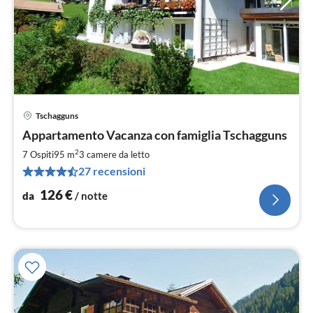
Tschagguns
Pre
Appartamento Vacanza con famiglia Tschagguns
da
1
2
7 Ospiti
95 m
3
camere da letto
pe
27 recensioni
not
126
€
da
/ notte