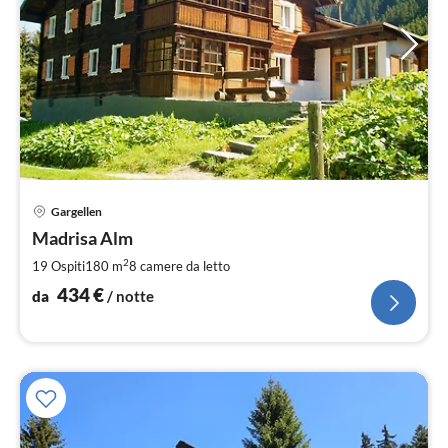
Pre
Gargellen
da
4
Madrisa Alm
pe
2
19 Ospiti
180 m
8
camere da letto
not
434
€
da
/ notte