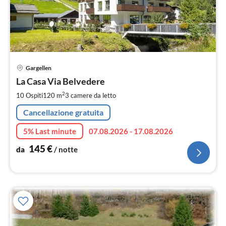
Pre
Gargellen
da
1
La Casa Via Belvedere
pe
2
10 Ospiti
120 m
3
camere da letto
not
Cancellazione gratuita
5% Last minute
07.08.2026 - 17.08.2026
145
€
da
/ notte