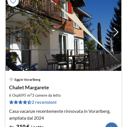
Egg in Vorarlberg
Pre
Chalet Margarete
da
3
2
6 Ospiti
95 m
3
camere da letto
pe
2 recensioni
not
Casa vacanze recentemente rinnovata in Vorarlberg,
ampliata dal 2024
310
€
da
/ notte