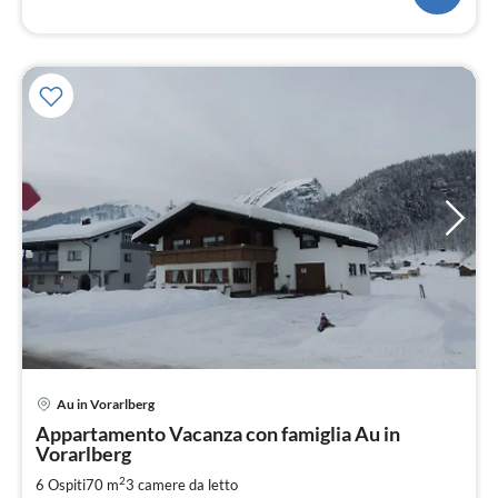
Au in Vorarlberg
Pre
Appartamento Vacanza con famiglia Au in
da
Vorarlberg
8
2
6 Ospiti
70 m
3
camere da letto
pe