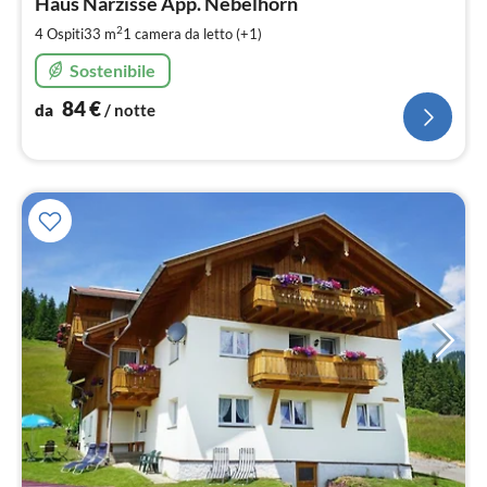
8
Haus Narzisse App. Nebelhorn
pe
2
4 Ospiti
33 m
1
camera da letto (+1)
not
Sostenibile
84
€
da
/ notte