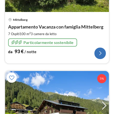
Pre
Mittelberg
da
9
Appartamento Vacanza con famiglia Mittelberg
pe
2
7 Ospiti
100 m
3
camere da letto
not
Particolarmente sostenibile
93
€
da
/ notte
5%