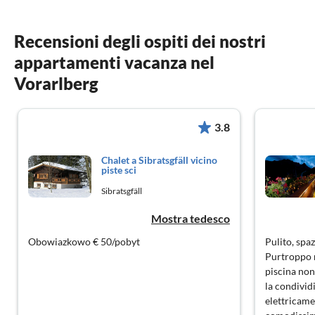
Recensioni degli ospiti dei nostri
appartamenti vacanza nel
Vorarlberg
3.8
Chalet a Sibratsgfäll vicino
piste sci
Sibratsgfäll
Mostra tedesco
Obowiazkowo € 50/pobyt
Pulito, spa
Purtroppo n
piscina non
la condividi
elettricamen