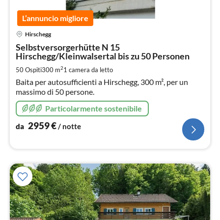
L’annuncio migliore
Pre
Hirschegg
da
2
Selbstversorgerhütte N 15
Hirschegg/Kleinwalsertal bis zu 50 Personen
pe
not
2
50 Ospiti
300 m
1
camera da letto
Baita per autosufficienti a Hirschegg, 300 m², per un
massimo di 50 persone.
Particolarmente sostenibile
2959
€
da
/ notte