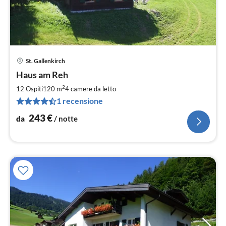
St. Gallenkirch
Pre
Haus am Reh
da
2
2
12 Ospiti
120 m
4
camere da letto
pe
1 recensione
not
243
€
da
/ notte