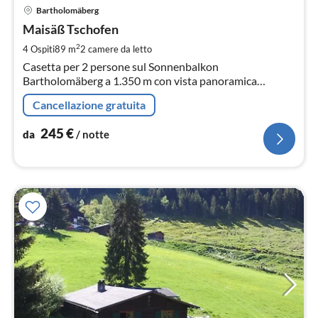
Pre
Bartholomäberg
da
2
Maisäß Tschofen
pe
2
4 Ospiti
89 m
2
camere da letto
not
Casetta per 2 persone sul Sonnenbalkon
Bartholomäberg a 1.350 m con vista panoramica
mozzafiato sul mondo montano del Montafon, punto di
Cancellazione gratuita
partenza ideale per escursioni
245
€
da
/ notte