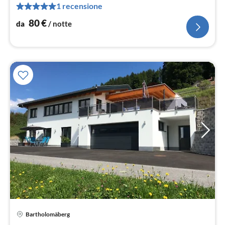
not
1 recensione
80
€
da
/ notte
Bartholomäberg
Pre