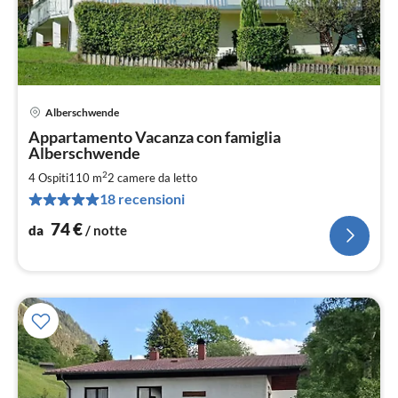
Alberschwende
Pre
Appartamento Vacanza con famiglia
da
Alberschwende
7
2
4 Ospiti
110 m
2
camere da letto
pe
not
18 recensioni
74
€
da
/ notte