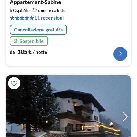
Appartement-Sabine
da
1
2
6 Ospiti
65 m
2
camere da letto
pe
11 recensioni
not
Cancellazione gratuita
Sostenibile
105
€
da
/ notte