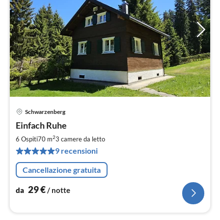
Schwarzenberg
Pre
Einfach Ruhe
da
2
2
6 Ospiti
70 m
3
camere da letto
pe
9 recensioni
not
Cancellazione gratuita
29
€
da
/ notte