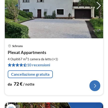
Schruns
Pre
Plexat Appartments
da
7
2
4 Ospiti
67 m
1
camera da letto (+1)
pe
10 recensioni
not
Cancellazione gratuita
72
€
da
/ notte