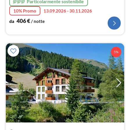
Particolarmente sostenibile
10% Promo
13.09.2026 - 30.11.2026
406
€
da
/ notte
5%