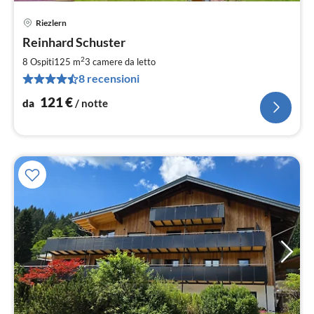
Riezlern
Pre
Reinhard Schuster
da
1
2
8 Ospiti
125 m
3
camere da letto
pe
8 recensioni
not
121
€
da
/ notte