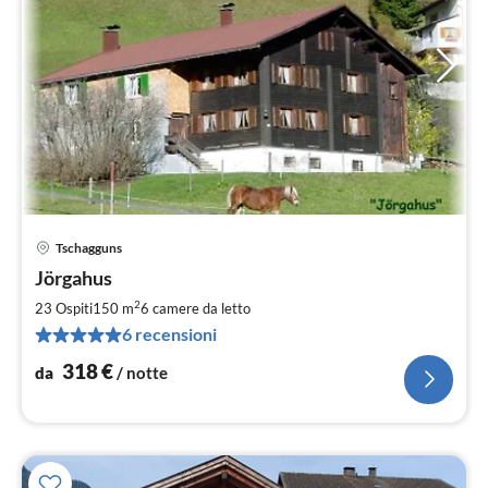
Tschagguns
Pre
Jörgahus
da
3
2
23 Ospiti
150 m
6
camere da letto
pe
6 recensioni
not
318
€
da
/ notte