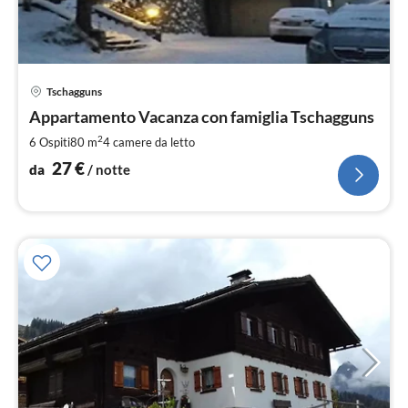
Pre
Tschagguns
da
2
Appartamento Vacanza con famiglia Tschagguns
pe
2
6 Ospiti
80 m
4
camere da letto
not
27
€
da
/ notte