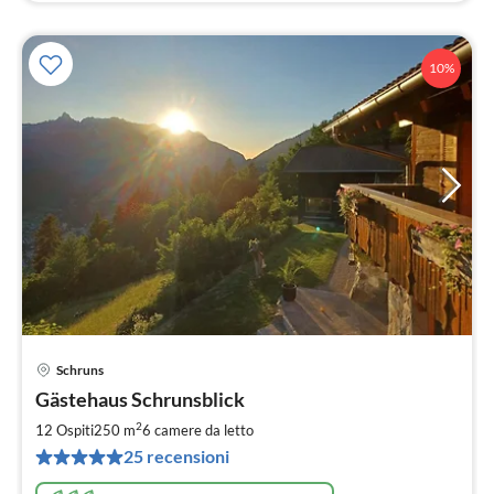
10%
Schruns
Pre
Gästehaus Schrunsblick
da
4
2
12 Ospiti
250 m
6
camere da letto
pe
25 recensioni
not