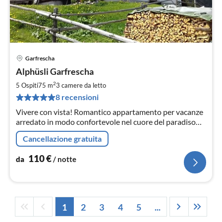
Garfrescha
Pre
Alphüsli Garfrescha
da
1
2
5 Ospiti
75 m
3
camere da letto
pe
8 recensioni
not
Vivere con vista! Romantico appartamento per vacanze
arredato in modo confortevole nel cuore del paradiso
sciistico ed escursionistico Silvretta Montafon!
Cancellazione gratuita
110
€
da
/ notte
1
2
3
4
5
...