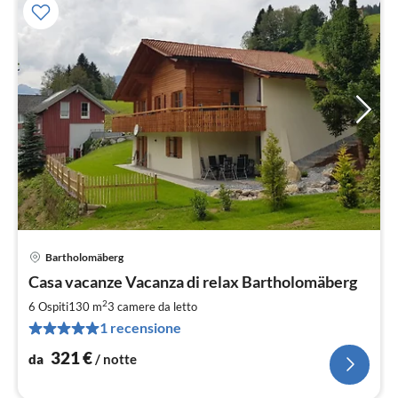
Bartholomäberg
Pre
Casa vacanze Vacanza di relax Bartholomäberg
da
3
2
6 Ospiti
130 m
3
camere da letto
pe
1 recensione
not
321
€
da
/ notte