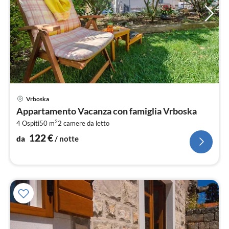
Pre
Vrboska
da
Appartamento Vacanza con famiglia Vrboska
1
2
4 Ospiti
50 m
2
camere da letto
pe
not
122
€
da
/ notte