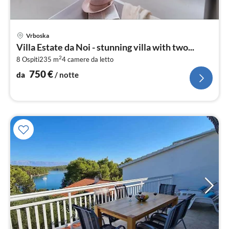
Pre
Vrboska
da
Villa Estate da Noi - stunning villa with two...
7
2
8 Ospiti
235 m
4
camere da letto
pe
not
750
€
da
/ notte