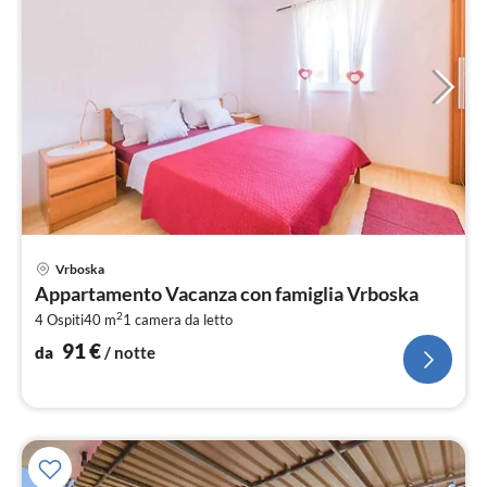
Pre
Vrboska
da
Appartamento Vacanza con famiglia Vrboska
9
2
4 Ospiti
40 m
1
camera da letto
pe
not
91
€
da
/ notte