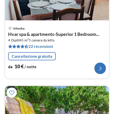
Vrboska
Pre
Hvar spa & apartments-Superior 1 Bedroom...
da
2
1
4 Ospiti
45 m
1
camera da letto
22 recensioni
pe
not
Cancellazione gratuita
10
€
da
/ notte