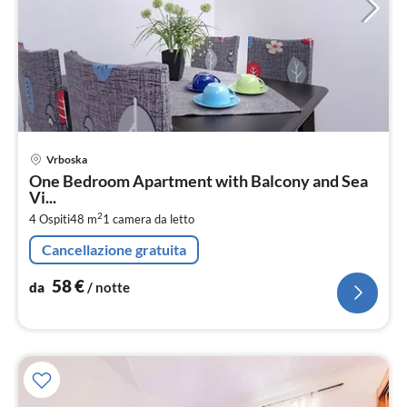
Pre
Vrboska
da
One Bedroom Apartment with Balcony and Sea
5
Vi...
pe
2
4 Ospiti
48 m
1
camera da letto
not
Cancellazione gratuita
58
€
da
/ notte