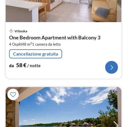
Pre
Vrboska
da
One Bedroom Apartment with Balcony 3
5
2
4 Ospiti
48 m
1
camera da letto
pe
not
Cancellazione gratuita
58
€
da
/ notte