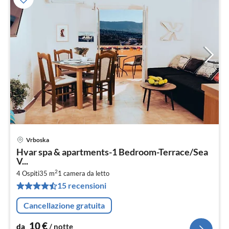
Vrboska
Pre
Hvar spa & apartments-1 Bedroom-Terrace/Sea
da
V...
1
2
4 Ospiti
35 m
1
camera da letto
pe
15 recensioni
not
Cancellazione gratuita
10
€
da
/ notte