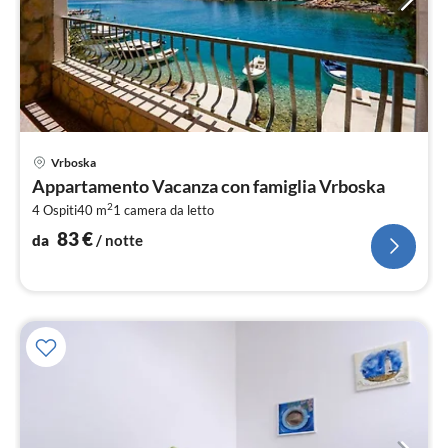
Pre
Vrboska
da
Appartamento Vacanza con famiglia Vrboska
8
2
4 Ospiti
40 m
1
camera da letto
pe
not
83
€
da
/ notte