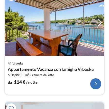
Pre
Vrboska
da
Appartamento Vacanza con famiglia Vrboska
1
2
6 Ospiti
100 m
2
camere da letto
pe
not
114
€
da
/ notte