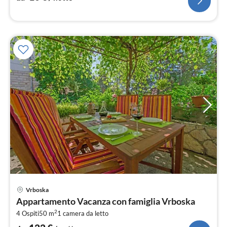
Pre
Vrboska
da
Appartamento Vacanza con famiglia Vrboska
1
2
4 Ospiti
50 m
1
camera da letto
pe
not