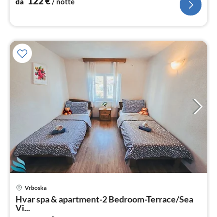
122
€
da
/ notte
Vrboska
Pre
Hvar spa & apartment-2 Bedroom-Terrace/Sea
da
Vi...
1