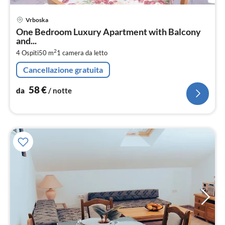
Pre
Vrboska
da
One Bedroom Luxury Apartment with Balcony
5
and...
pe
2
4 Ospiti
50 m
1
camera da letto
not
Cancellazione gratuita
58
€
da
/ notte