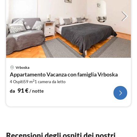
Pre
Vrboska
da
Appartamento Vacanza con famiglia Vrboska
9
2
4 Ospiti
59 m
1
camera da letto
pe
not
91
€
da
/ notte
Recensioni degli ospiti dei nostri