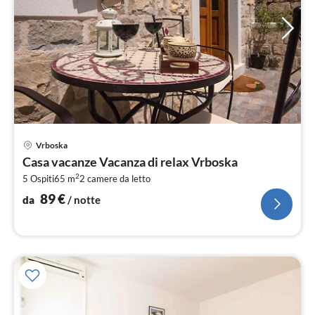
Pre
Vrboska
da
Casa vacanze Vacanza di relax Vrboska
9
2
5 Ospiti
65 m
2
camere da letto
pe
not
89
€
da
/ notte