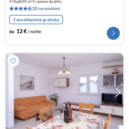
2
4 Ospiti
50 m
2
camere da letto
pe
20 recensioni
not
Cancellazione gratuita
12
€
da
/ notte