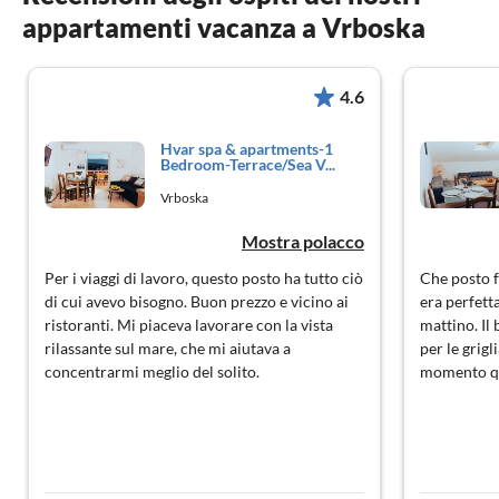
appartamenti vacanza a Vrboska
4.6
Hvar spa & apartments-1
Bedroom-Terrace/Sea V...
Vrboska
Mostra polacco
Per i viaggi di lavoro, questo posto ha tutto ciò
Che posto f
di cui avevo bisogno. Buon prezzo e vicino ai
era perfetta
ristoranti. Mi piaceva lavorare con la vista
mattino. Il
rilassante sul mare, che mi aiutava a
per le grigl
concentrarmi meglio del solito.
momento q