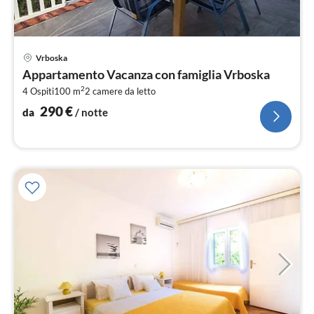
Pre
Vrboska
da
Appartamento Vacanza con famiglia Vrboska
2
2
4 Ospiti
100 m
2
camere da letto
pe
not
290
€
da
/ notte