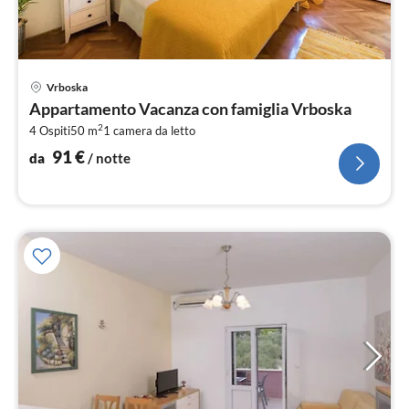
Pre
Vrboska
da
Appartamento Vacanza con famiglia Vrboska
9
2
4 Ospiti
50 m
1
camera da letto
pe
not
91
€
da
/ notte