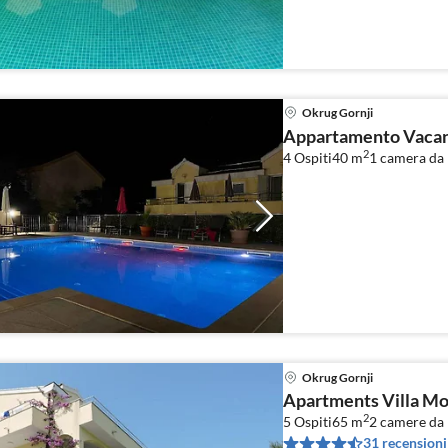
Okrug Gornji
Appartamento Vacanz
2
4 Ospiti
40 m
1
camera da 
Okrug Gornji
Apartments Villa Mo
2
5 Ospiti
65 m
2
camere da 
31 recensioni