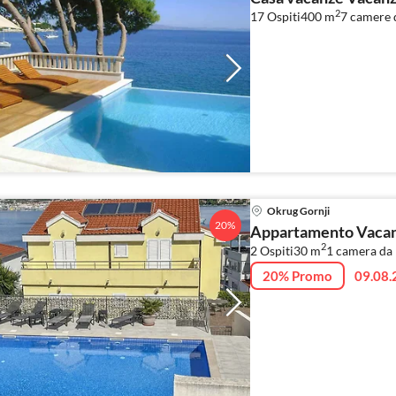
2
17 Ospiti
400 m
7
camere d
Okrug Gornji
20%
Appartamento Vacanz
2
2 Ospiti
30 m
1
camera da 
20% Promo
09.08.