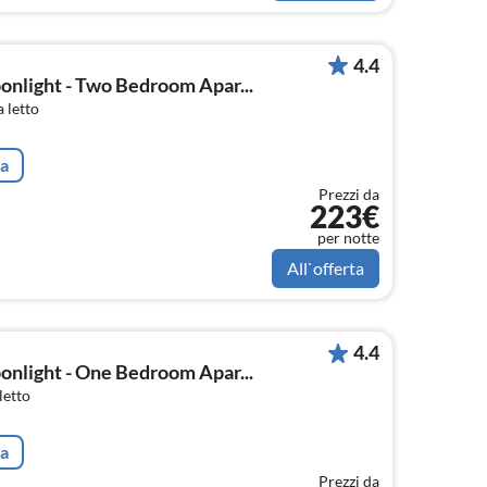
4.4
onlight - Two Bedroom Apar...
 letto
ta
Prezzi da
223€
per notte
All`offerta
4.4
onlight - One Bedroom Apar...
letto
ta
Prezzi da