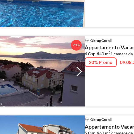
Okrug Gornji
20%
Appartamento Vacanz
2
4 Ospiti
40 m
1
camera da 
20% Promo
09.08.
Okrug Gornji
Appartamento Vacanz
2
5 Ospiti
60 m
2
camere da 