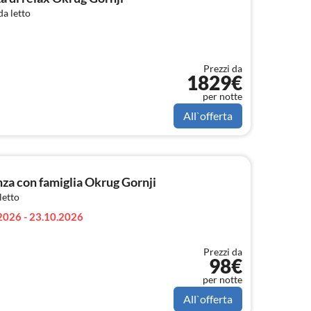
a letto
Prezzi da
1829€
per notte
All`offerta
a con famiglia Okrug Gornji
letto
2026 - 23.10.2026
Prezzi da
98€
per notte
All`offerta