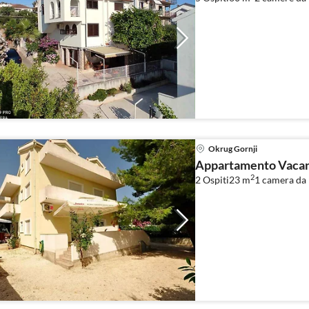
Okrug Gornji
Appartamento Vacanz
2
2 Ospiti
23 m
1
camera da 