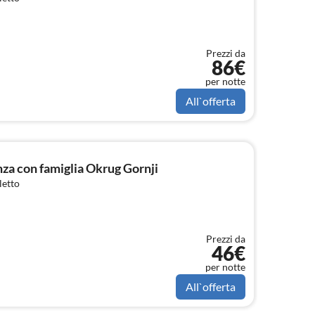
Prezzi da
86€
per notte
All`offerta
a con famiglia Okrug Gornji
letto
Prezzi da
46€
per notte
All`offerta