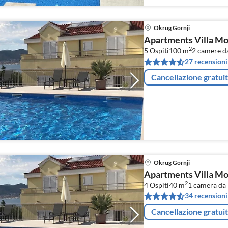
Okrug Gornji
Apartments Villa Mo
2
5 Ospiti
100 m
2
camere da
27 recensioni
Cancellazione gratui
Okrug Gornji
Apartments Villa Mo
2
4 Ospiti
40 m
1
camera da 
34 recensioni
Cancellazione gratui