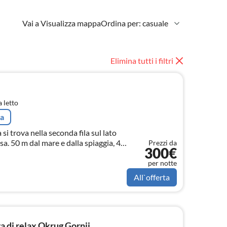
Vai a Visualizza mappa
Ordina per: casuale
Elimina tutti i filtri
 letto
ta
 si trova nella seconda fila sul lato
osa. 50 m dal mare e dalla spiaggia, 4
Prezzi da
300€
ola è co
per notte
All`offerta
 di relax Okrug Gornji