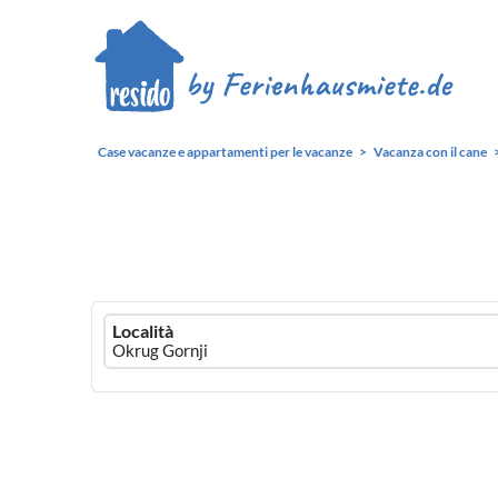
Case vacanze e appartamenti per le vacanze
Vacanza con il cane
Ferienhausmiete
Località
logo