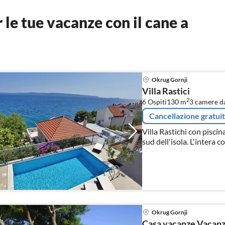
le tue vacanze con il cane a
Okrug Gornji
Villa Rastici
2
6 Ospiti
130 m
3
camere da
Cancellazione gratui
Villa Rastichi con piscina
sud dell'isola. L'intera c
km da Trogir, con cui l'is
Okrug Gornji
Casa vacanze Vacanza