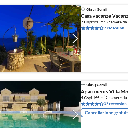
Okrug Gornji
Casa vacanze Vacanza
2
7 Ospiti
80 m
3
camere da 
2 recensioni
Okrug Gornji
Apartments Villa Moo
2
4 Ospiti
65 m
2
camere da 
32 recensioni
Cancellazione gratui