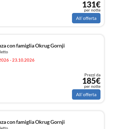
131€
per notte
All`offerta
a con famiglia Okrug Gornji
letto
2026 - 23.10.2026
Prezzi da
185€
per notte
All`offerta
a con famiglia Okrug Gornji
letto