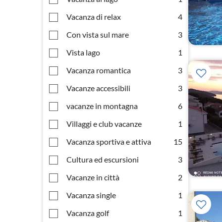
Vacanza di relax
4
Con vista sul mare
3
Vista lago
1
Vacanza romantica
3
Vacanze accessibili
3
vacanze in montagna
6
Villaggi e club vacanze
1
Vacanza sportiva e attiva
15
Cultura ed escursioni
3
Vacanze in città
2
Vacanza single
1
Vacanza golf
1