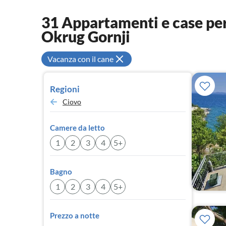
31 Appartamenti e case per 
Okrug Gornji
Vacanza con il cane
Regioni
Ciovo
Camere da letto
1
2
3
4
5+
Bagno
1
2
3
4
5+
Prezzo a notte