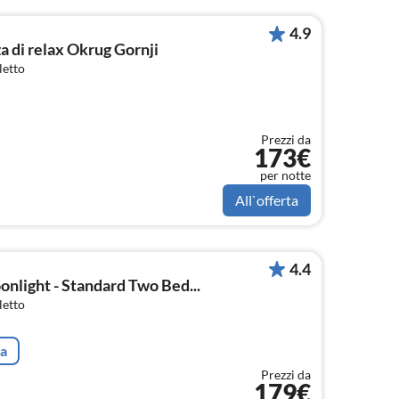
4.9
 di relax Okrug Gornji
letto
Prezzi da
173€
per notte
All`offerta
4.4
nlight - Standard Two Bed...
letto
ta
Prezzi da
179€