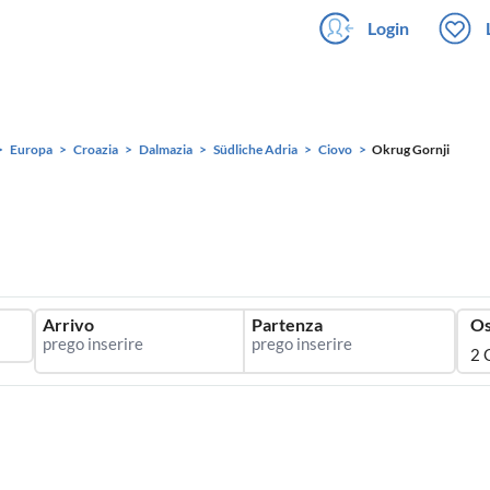
Login
Europa
Croazia
Dalmazia
Südliche Adria
Ciovo
Okrug Gornji
Arrivo
Partenza
Os
2 