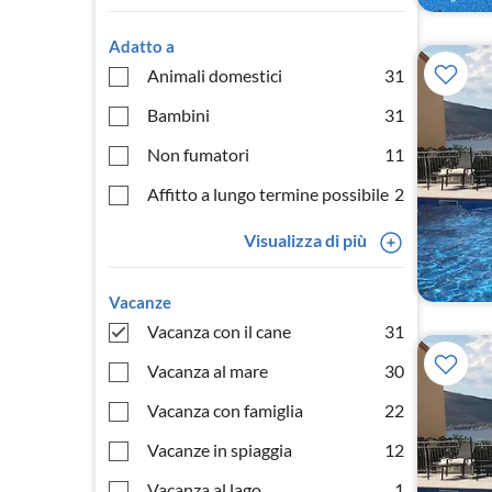
Adatto a
Animali domestici
31
Bambini
31
Non fumatori
11
Affitto a lungo termine possibile
2
Visualizza di più
Vacanze
Vacanza con il cane
31
Vacanza al mare
30
Vacanza con famiglia
22
Vacanze in spiaggia
12
Vacanza al lago
1