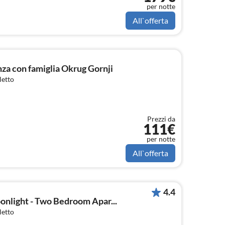
per notte
All`offerta
a con famiglia Okrug Gornji
letto
Prezzi da
111€
per notte
All`offerta
4.4
onlight - Two Bedroom Apar...
letto