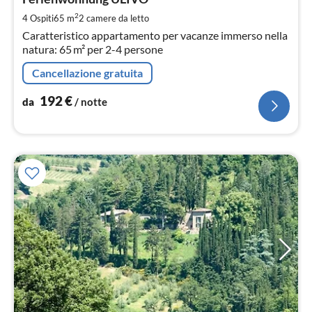
1
pe
2
4 Ospiti
65 m
2
camere da letto
not
Caratteristico appartamento per vacanze immerso nella
natura: 65 m² per 2-4 persone
Cancellazione gratuita
192
€
da
/ notte