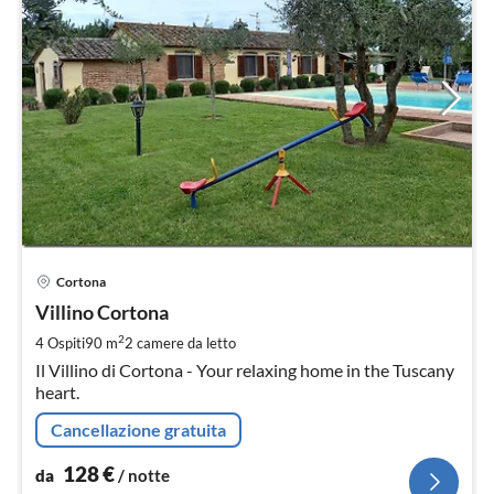
Pre
Cortona
da
1
Villino Cortona
pe
2
4 Ospiti
90 m
2
camere da letto
not
Il Villino di Cortona - Your relaxing home in the Tuscany
heart.
Cancellazione gratuita
128
€
da
/ notte