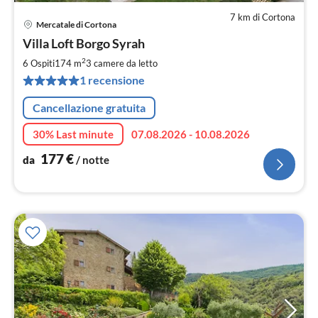
7 km di Cortona
Mercatale di Cortona
Pre
Villa Loft Borgo Syrah
da
1
2
6 Ospiti
174 m
3
camere da letto
pe
1 recensione
not
Cancellazione gratuita
30% Last minute
07.08.2026 - 10.08.2026
177
€
da
/ notte