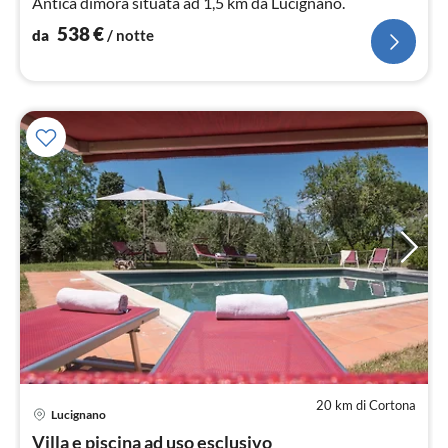
Antica dimora situata ad 1,5 km da Lucignano.
538
€
da
/ notte
20 km di Cortona
Pre
Lucignano
da
2
Villa e piscina ad uso esclusivo