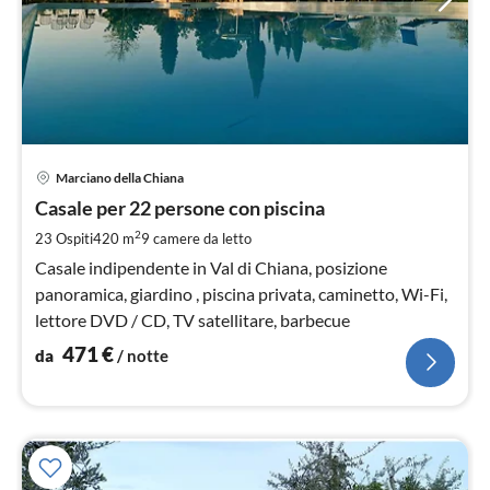
Pre
Marciano della Chiana
da
4
Casale per 22 persone con piscina
pe
2
23 Ospiti
420 m
9
camere da letto
not
Casale indipendente in Val di Chiana, posizione
panoramica, giardino , piscina privata, caminetto, Wi-Fi,
lettore DVD / CD, TV satellitare, barbecue
471
€
da
/ notte