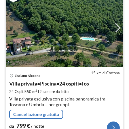
15 km di Cortona
Pre
Lisciano Niccone
da
7
Villa privata•Piscina•24 ospiti•Tos
pe
2
24 Ospiti
550 m
12
camere da letto
not
Villa privata esclusiva con piscina panoramica tra
Toscana e Umbria – per gruppi
Cancellazione gratuita
799
€
da
/ notte