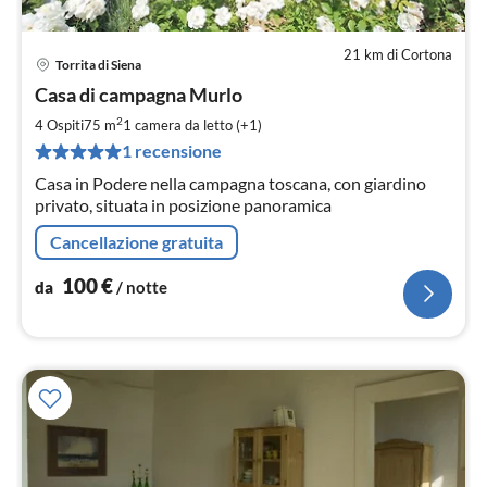
21 km di Cortona
Torrita di Siena
Pre
Casa di campagna Murlo
da
1
2
4 Ospiti
75 m
1
camera da letto (+1)
pe
1 recensione
not
Casa in Podere nella campagna toscana, con giardino
privato, situata in posizione panoramica
Cancellazione gratuita
100
€
da
/ notte