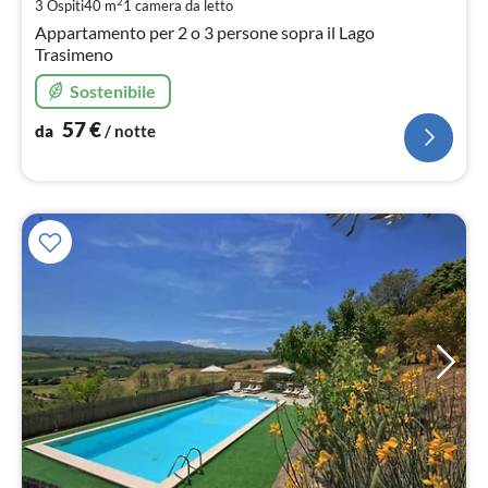
pe
2
3 Ospiti
40 m
1
camera da letto
not
Appartamento per 2 o 3 persone sopra il Lago
Trasimeno
Sostenibile
57
€
da
/ notte