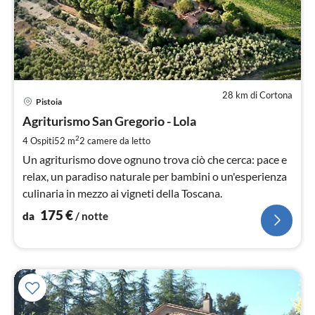
28 km di Cortona
Pre
Pistoia
da
1
Agriturismo San Gregorio - Lola
pe
2
4 Ospiti
52 m
2
camere da letto
not
Un agriturismo dove ognuno trova ciò che cerca: pace e
relax, un paradiso naturale per bambini o un'esperienza
culinaria in mezzo ai vigneti della Toscana.
175
€
da
/ notte