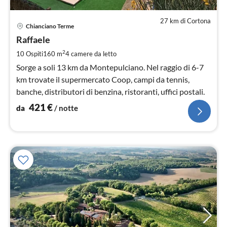
27 km di Cortona
Pre
Chianciano Terme
da
4
Raffaele
pe
2
10 Ospiti
160 m
4
camere da letto
not
Sorge a soli 13 km da Montepulciano. Nel raggio di 6-7
km trovate il supermercato Coop, campi da tennis,
banche, distributori di benzina, ristoranti, uffici postali.
421
€
da
/ notte