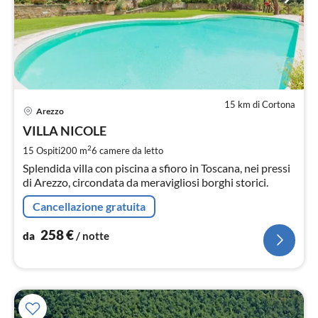
15 km di Cortona
Pre
Arezzo
da
2
VILLA NICOLE
pe
2
15 Ospiti
200 m
6
camere da letto
not
Splendida villa con piscina a sfioro in Toscana, nei pressi
di Arezzo, circondata da meravigliosi borghi storici.
Cancellazione gratuita
258
€
da
/ notte