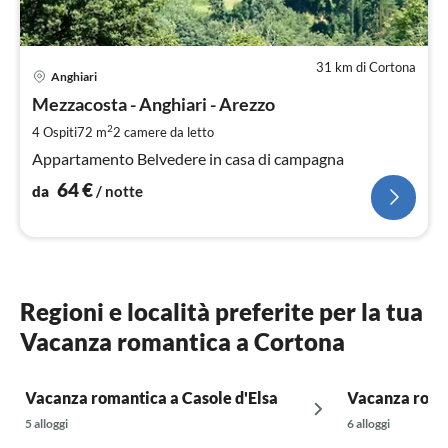
31 km di Cortona
Pre
Anghiari
da
6
Mezzacosta - Anghiari - Arezzo
pe
2
4 Ospiti
72 m
2
camere da letto
not
Appartamento Belvedere in casa di campagna
64
€
da
/ notte
Regioni e località preferite per la tua
Vacanza romantica a Cortona
Vacanza romantica a Casole d'Elsa
Vacanza roma
5 alloggi
6 alloggi