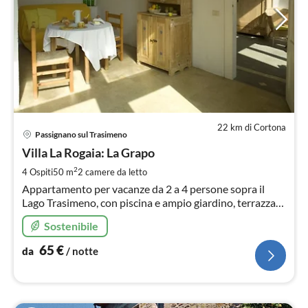
22 km di Cortona
Pre
Passignano sul Trasimeno
da
6
Villa La Rogaia: La Grapo
pe
2
4 Ospiti
50 m
2
camere da letto
not
Appartamento per vacanze da 2 a 4 persone sopra il
Lago Trasimeno, con piscina e ampio giardino, terrazza
solarium
Sostenibile
65
€
da
/ notte