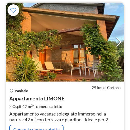
29 km di Cortona
Pre
Panicale
da
1
Appartamento LIMONE
pe
2
2 Ospiti
42 m
1
camera da letto
not
Appartamento vacanze soleggiato immerso nella
natura: 42 m² con terrazza e giardino - ideale per 2
persone
Cancellazione gratuita