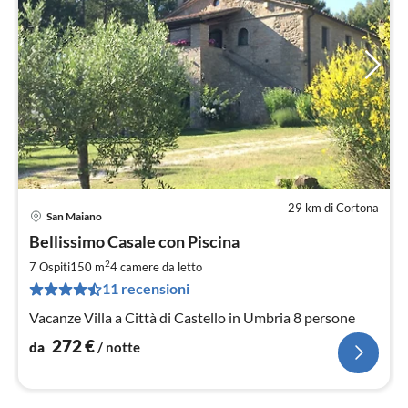
29 km di Cortona
San Maiano
Pre
Bellissimo Casale con Piscina
da
2
2
7 Ospiti
150 m
4
camere da letto
pe
11 recensioni
not
Vacanze Villa a Città di Castello in Umbria 8 persone
272
€
da
/ notte