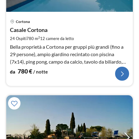
Pre
Cortona
da
7
Casale Cortona
pe
2
24 Ospiti
780 m
12
camere da letto
not
Bella proprietà a Cortona per gruppi più grandi (fino a
29 persone), ampio giardino recintato con piscina
(7x14), ping pong, campo da calcio, tavolo da biliardo,
WIFI
780
€
da
/ notte