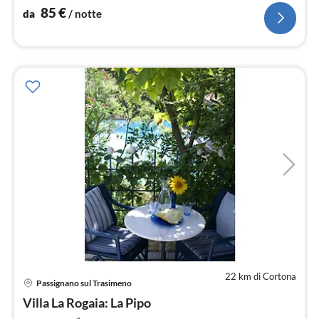
85
€
da
/ notte
22 km di Cortona
Pre
Passignano sul Trasimeno
da
5
Villa La Rogaia: La Pipo