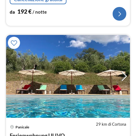
192
€
da
/ notte
29 km di Cortona
Pre
Panicale
da
Ferienwohnung ULIVO