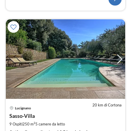
20 km di Cortona
Pre
Lucignano
da
5
Sasso-Villa
pe
2
9 Ospiti
250 m
5
camere da letto
not