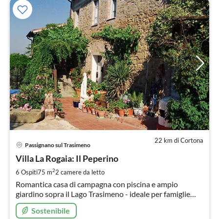
22 km di Cortona
Pre
Passignano sul Trasimeno
da
8
Villa La Rogaia: Il Peperino
pe
2
6 Ospiti
75 m
2
camere da letto
not
Romantica casa di campagna con piscina e ampio
giardino sopra il Lago Trasimeno - ideale per famiglie
con bambini!
Sostenibile