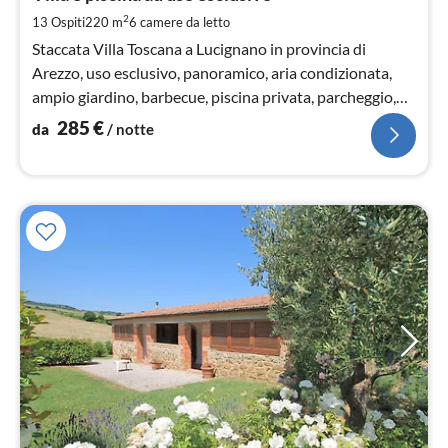
pe
2
13 Ospiti
220 m
6
camere da letto
not
Staccata Villa Toscana a Lucignano in provincia di
Arezzo, uso esclusivo, panoramico, aria condizionata,
ampio giardino, barbecue, piscina privata, parcheggio,
camino, TV satellitare, Wi-Fi, accessibile
285
€
da
/ notte