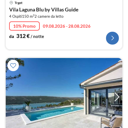
Pre
Trget
da
Vila Laguna Blu by Villas Guide
3
2
4 Ospiti
150 m
2
camere da letto
pe
not
10% Promo
09.08.2026 - 28.08.2026
312
€
da
/ notte