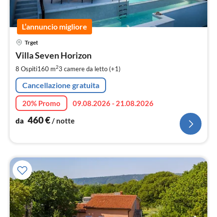
L’annuncio migliore
Pre
Trget
da
4
Villa Seven Horizon
pe
2
8 Ospiti
160 m
3
camere da letto (+1)
not
Cancellazione gratuita
20% Promo
09.08.2026 - 21.08.2026
460
€
da
/ notte