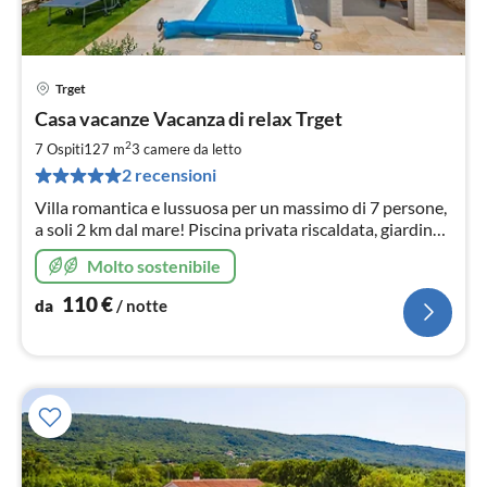
Trget
Pre
Casa vacanze Vacanza di relax Trget
da
1
2
7 Ospiti
127 m
3
camere da letto
pe
2 recensioni
not
Villa romantica e lussuosa per un massimo di 7 persone,
a soli 2 km dal mare! Piscina privata riscaldata, giardino
completamente recintato, pet-friendly
Molto sostenibile
110
€
da
/ notte