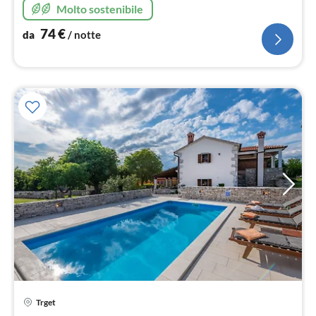
Molto sostenibile
74
€
da
/ notte
Pre
Trget
da