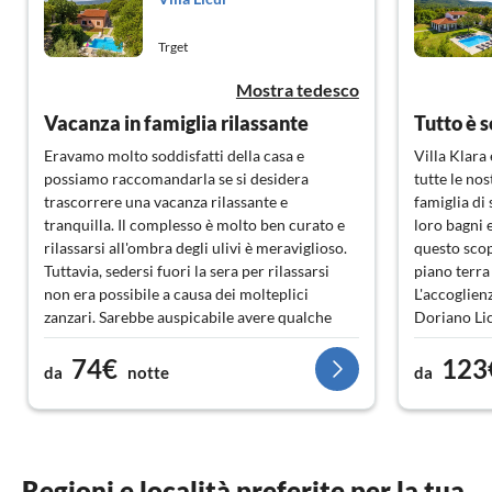
Trget
Mostra tedesco
Vacanza in famiglia rilassante
Tutto è 
Eravamo molto soddisfatti della casa e
Villa Klara
possiamo raccomandarla se si desidera
tutte le no
trascorrere una vacanza rilassante e
famiglia di 
tranquilla. Il complesso è molto ben curato e
loro bagni 
rilassarsi all'ombra degli ulivi è meraviglioso.
questo scopo
Tuttavia, sedersi fuori la sera per rilassarsi
piano terra
non era possibile a causa dei molteplici
L'accoglien
zanzari. Sarebbe auspicabile avere qualche
Doriano Licu
piatto e posate in più.
l'area della
74€
123
si trova in
da
notte
da
molto ben ar
mobili sull
comodi. Sia
in casa. Se
chiedere al 
Regioni e località preferite per la tua