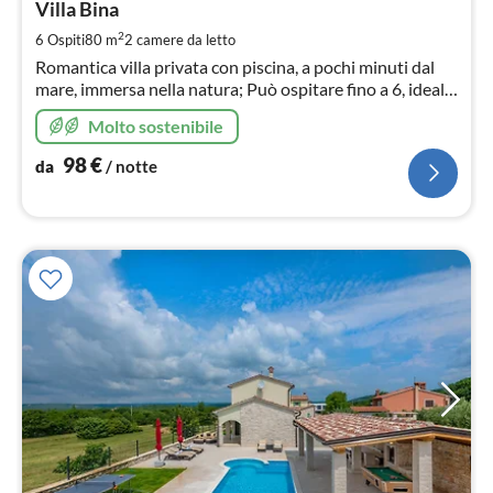
9
Villa Bina
pe
2
6 Ospiti
80 m
2
camere da letto
not
Romantica villa privata con piscina, a pochi minuti dal
mare, immersa nella natura; Può ospitare fino a 6, ideale
per coppie, famiglie
Molto sostenibile
98
€
da
/ notte