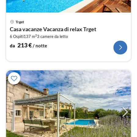
Pre
Trget
da
Casa vacanze Vacanza di relax Trget
2
2
6 Ospiti
137 m
3
camere da letto
pe
not
213
€
da
/ notte