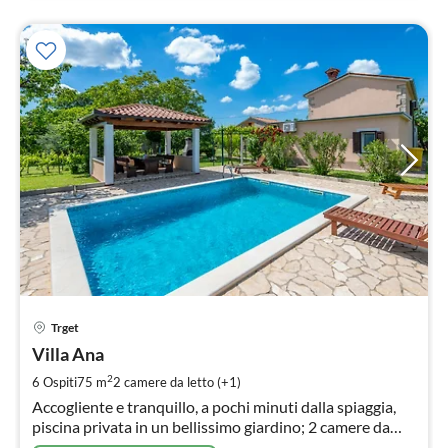
Pre
Trget
da
7
Villa Ana
pe
2
6 Ospiti
75 m
2
camere da letto (+1)
not
Accogliente e tranquillo, a pochi minuti dalla spiaggia,
piscina privata in un bellissimo giardino; 2 camere da
letto, per un massimo di 6 persone, aria condizionata