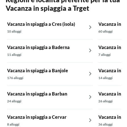
consigli sui
Vacanza in spiaggia a Trget
assolutame
Vacanza in spiaggia a Cres (isola)
Vacanza in spi
10 alloggi
60 alloggi
Vacanza in spiaggia a Baderna
Vacanza in sp
11 alloggi
7 alloggi
Vacanza in spiaggia a Banjole
Vacanza in spi
176 alloggi
14 alloggi
Vacanza in spiaggia a Barban
Vacanza in sp
24 alloggi
26 alloggi
Vacanza in spiaggia a Cervar
Vacanza in sp
8 alloggi
36 alloggi