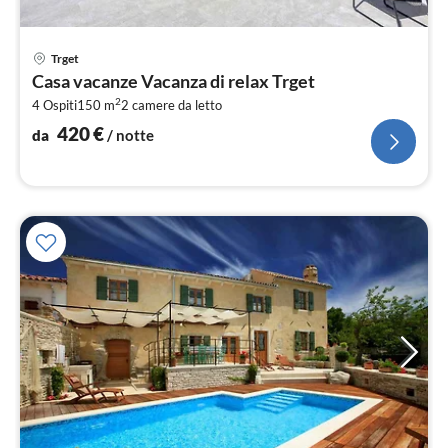
Pre
Trget
da
Casa vacanze Vacanza di relax Trget
4
2
4 Ospiti
150 m
2
camere da letto
pe
not
420
€
da
/ notte