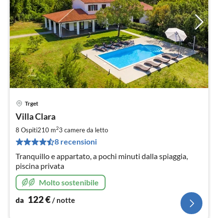
Trget
Pre
Villa Clara
da
1
2
8 Ospiti
210 m
3
camere da letto
pe
8 recensioni
not
Tranquillo e appartato, a pochi minuti dalla spiaggia,
piscina privata
Molto sostenibile
122
€
da
/ notte