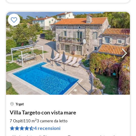
Trget
Pre
Villa Targeto con vista mare
da
2
2
7 Ospiti
110 m
3
camere da letto
pe
4 recensioni
not