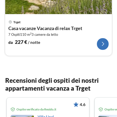
Pre
Trget
da
Casa vacanze Vacanza di relax Trget
2
2
7 Ospiti
110 m
3
camere da letto
pe
not
227
€
da
/ notte
Recensioni degli ospiti dei nostri
appartamenti vacanza a Trget
4.6
Ospite verificato da Resido.it
Ospite ve
Villa Licul