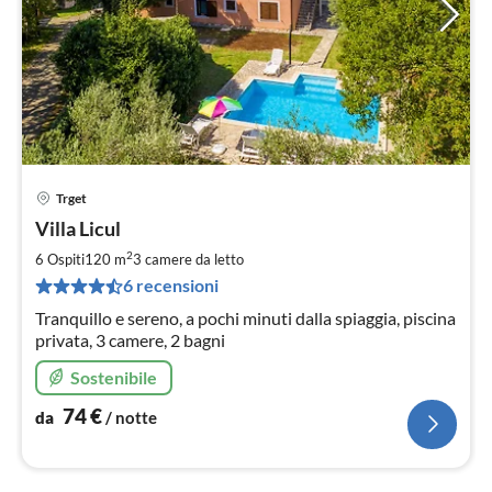
Trget
Pre
Villa Licul
da
7
2
6 Ospiti
120 m
3
camere da letto
pe
6 recensioni
not
Tranquillo e sereno, a pochi minuti dalla spiaggia, piscina
privata, 3 camere, 2 bagni
Sostenibile
74
€
da
/ notte