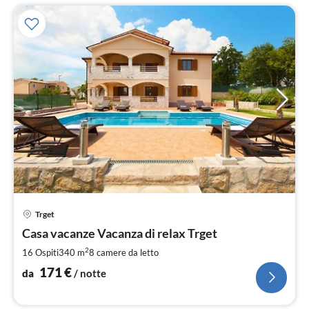
Pre
Trget
da
1
Casa vacanze Vacanza di relax Trget
pe
2
16 Ospiti
340 m
8
camere da letto
not
171
€
da
/ notte