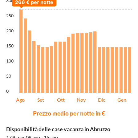
300
250
200
150
100
50
0
Ago
Set
Ott
Nov
Dic
Gen
Prezzo medio per notte in €
Disponibilità delle case vacanza in Abruzzo
17%
per 08 ago - 15 ago