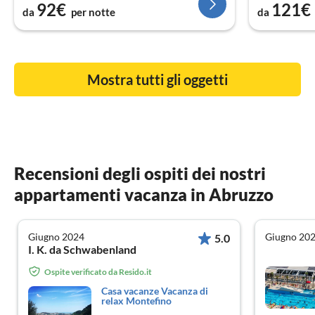
92€
121€
da
per notte
da
Mostra tutti gli oggetti
Recensioni degli ospiti dei nostri
appartamenti vacanza in Abruzzo
Giugno 2024
Giugno 20
5.0
I. K. da Schwabenland
Ospite verificato da Resido.it
Casa vacanze Vacanza di
relax Montefino