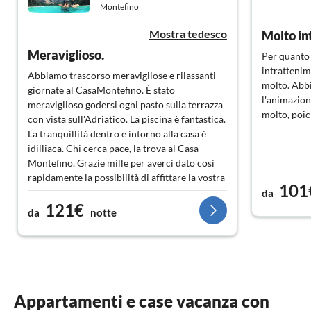
Montefino
Mostra tedesco
Meraviglioso.
Per quanto 
intrattenim
Abbiamo trascorso meravigliose e rilassanti
molto. Abb
giornate al CasaMontefino. È stato
l'animazione
meraviglioso godersi ogni pasto sulla terrazza
molto, poic
con vista sull'Adriatico. La piscina è fantastica.
La tranquillità dentro e intorno alla casa è
idilliaca. Chi cerca pace, la trova al Casa
Montefino. Grazie mille per averci dato così
rapidamente la possibilità di affittare la vostra
101
bellissima casa vacanze.
da
121€
da
notte
Appartamenti e case vacanza con