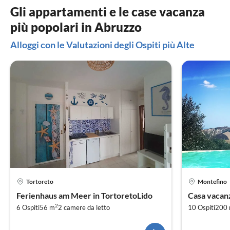
Gli appartamenti e le case vacanza
più popolari in Abruzzo
Alloggi con le Valutazioni degli Ospiti più Alte
Tortoreto
Montefino
Ferienhaus am Meer in TortoretoLido
Casa vacanz
Montefino
2
6 Ospiti
56 m
2
camere da letto
10 Ospiti
200