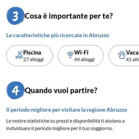
Cosa è importante per te?
Le caratteristiche più ricercate in Abruzzo
Piscina
Wi-Fi
Vacan
27 alloggi
44 alloggi
41 all
Quando vuoi partire?
Il periodo migliore per visitare la regione Abruzzo
Le nostre statistiche su prezzi e disponibilità ti aiutano a
individuare il periodo migliore per il tuo soggiorno.