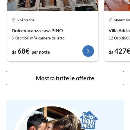
Silvi Marina
Montesilv
Dolcevacanza casa PINO
Villa Adria
2
5 Ospiti
60 m
4
camere da letto
12 Ospiti
60
68€
427
da
per notte
da
Mostra tutte le offerte