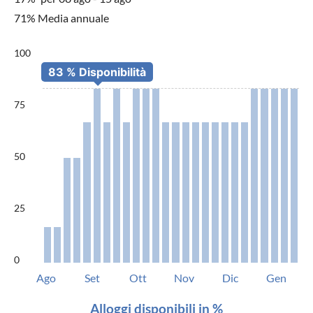
71% Media annuale
100
75
50
25
0
Ago
Set
Ott
Nov
Dic
Gen
Alloggi disponibili in %