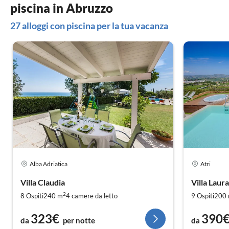
piscina in Abruzzo
27 alloggi con piscina per la tua vacanza
Alba Adriatica
Atri
Villa Claudia
Villa Laura
2
8 Ospiti
240 m
4
camere da letto
9 Ospiti
200
323€
390
da
per notte
da