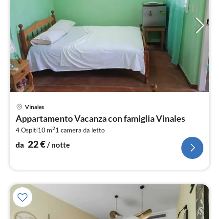
Pre
Vinales
da
Appartamento Vacanza con famiglia Vinales
2
2
4 Ospiti
10 m
1
camera da letto
pe
not
22
€
da
/ notte