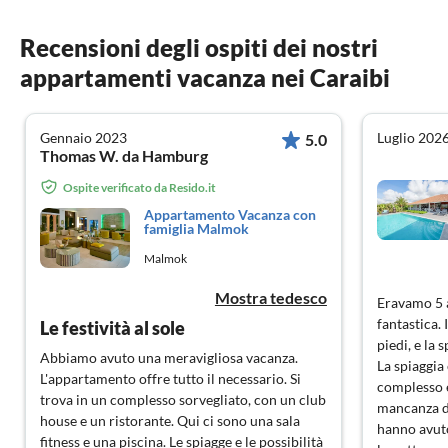
Recensioni degli ospiti dei nostri
appartamenti vacanza nei Caraibi
Gennaio 2023
Luglio 202
5.0
Thomas W. da Hamburg
Ospite verificato da Resido.it
Appartamento Vacanza con
famiglia Malmok
Malmok
Mostra tedesco
Eravamo 5 a
fantastica.
Le festività al sole
piedi, e la s
Abbiamo avuto una meravigliosa vacanza.
La spiaggia
L'appartamento offre tutto il necessario. Si
complesso e
trova in un complesso sorvegliato, con un club
mancanza di
house e un ristorante. Qui ci sono una sala
hanno avut
fitness e una piscina. Le spiagge e le possibilità