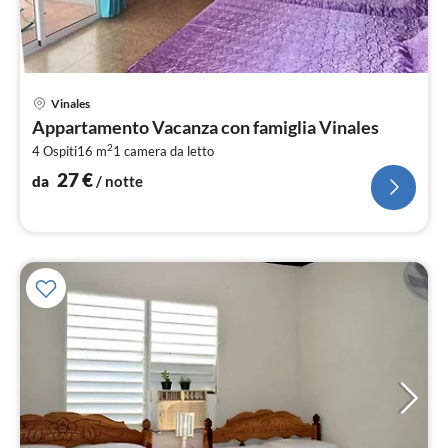
Pre
Vinales
da
Appartamento Vacanza con famiglia Vinales
2
2
4 Ospiti
16 m
1
camera da letto
pe
not
27
€
da
/ notte