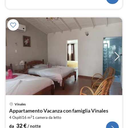
Pre
Vinales
da
Appartamento Vacanza con famiglia Vinales
3
2
4 Ospiti
16 m
1
camera da letto
pe
not
32
€
da
/ notte