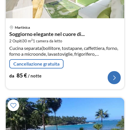
Pre
Martinica
da
Soggiorno elegante nel cuore di...
8
2
2 Ospiti
30 m
1
camera da letto
pe
Cucina separata(bollitore, tostapane, caffettiera, forno,
not
forno a microonde, lavastoviglie, frigorifero,
congelatore, Spremiagrumi, )
Cancellazione gratuita
85
€
da
/ notte