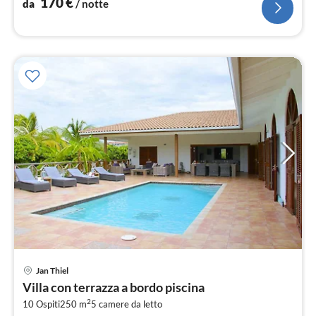
170
€
da
/ notte
Jan Thiel
Pre
Villa con terrazza a bordo piscina
da
2
3
10 Ospiti
250 m
5
camere da letto