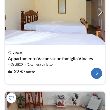
Pre
Vinales
da
Appartamento Vacanza con famiglia Vinales
2
2
4 Ospiti
20 m
1
camera da letto
pe
not
27
€
da
/ notte