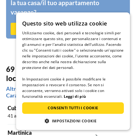
la tua casa/il tuo appartamento
vacanze?
Questo sito web utilizza cookie
Metti subito in affitto su Ferienhausmiete.de
Utilizziamo cookie, dati personali e tecnologie simili per
ottimizzare questo sito, per personalizzare i contenuti e
gli annunci e per l'analisi statistica dell'utilizzo. Facendo
clic su "Consenti tutti i cookie" o selezionando un'opzione
nelle impostazioni dei cookie, l'utente acconsente, come
descritto anche nella nostra dichiarazione sulla
69 alloggi da sogno nelle più belle
protezione dei dati personali.
località Caraibi
In Impostazioni cookie è possibile modificare le
impostazioni o revocare il consenso. Se non si
Altre regioni molto richieste per le tue vacanze nei
acconsente, verranno attivati solo i cookie con
Caraibi
funzionalità essenziali.
Leggi di più
Cuba
CONSENTI TUTTI I COOKIE
41 alloggi
IMPOSTAZIONI COOKIE
Martinica