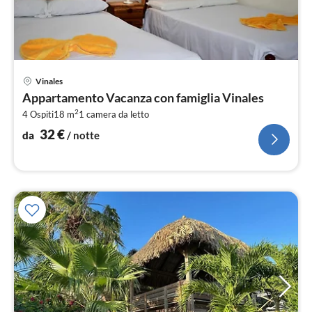
Pre
Vinales
da
Appartamento Vacanza con famiglia Vinales
3
2
4 Ospiti
18 m
1
camera da letto
pe
not
32
€
da
/ notte