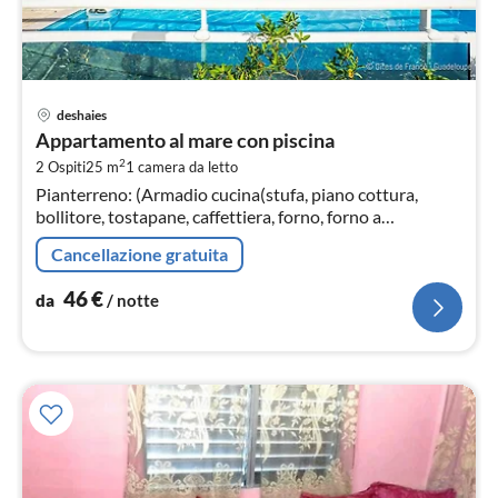
Pre
deshaies
da
Appartamento al mare con piscina
4
2
2 Ospiti
25 m
1
camera da letto
pe
Pianterreno: (Armadio cucina(stufa, piano cottura,
not
bollitore, tostapane, caffettiera, forno, forno a
microonde, frigorifero, , , Wine glasses)
Cancellazione gratuita
46
€
da
/ notte