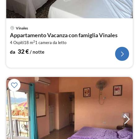
Pre
Vinales
da
Appartamento Vacanza con famiglia Vinales
3
2
4 Ospiti
18 m
1
camera da letto
pe
not
32
€
da
/ notte