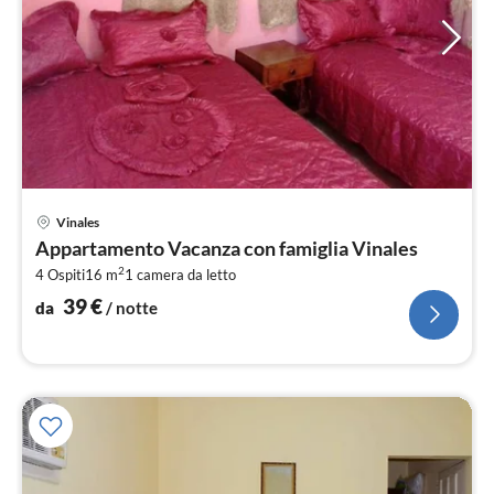
Pre
Vinales
da
Appartamento Vacanza con famiglia Vinales
3
2
4 Ospiti
16 m
1
camera da letto
pe
not
39
€
da
/ notte