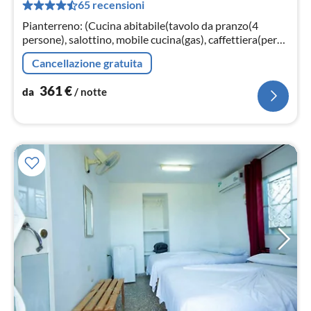
65 recensioni
pe
not
Pianterreno: (Cucina abitabile(tavolo da pranzo(4
persone), salottino, mobile cucina(gas), caffettiera(per
caffé americano, a cialde), forno(forno grill)
Cancellazione gratuita
361
€
da
/ notte