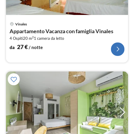
Pre
Vinales
da
Appartamento Vacanza con famiglia Vinales
2
2
4 Ospiti
20 m
1
camera da letto
pe
not
27
€
da
/ notte