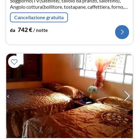
Soggiorno(TV(satellite), tavolo da pranzo, salottino),
not
Angolo cottura(bollitore, tostapane, caffettiera, forno,
forno a microonde, lavastoviglie, frigo con congelatore,
Cancellazione gratuita
Spremiagrum...
742
€
da
/ notte