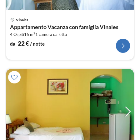
Pre
Vinales
da
Appartamento Vacanza con famiglia Vinales
2
2
4 Ospiti
16 m
1
camera da letto
pe
not
22
€
da
/ notte