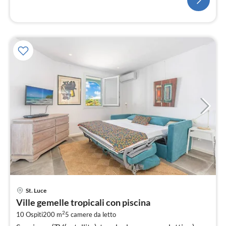
Pre
St. Luce
da
Ville gemelle tropicali con piscina
7
2
10 Ospiti
200 m
5
camere da letto
pe