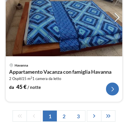
Pre
Havanna
da
Appartamento Vacanza con famiglia Havanna
4
2
2 Ospiti
15 m
1
camera da letto
pe
not
45
€
da
/ notte
1
2
3