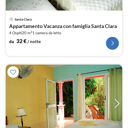
Pre
Santa Clara
da
Appartamento Vacanza con famiglia Santa Clara
3
2
4 Ospiti
20 m
1
camera da letto
pe
not
32
€
da
/ notte