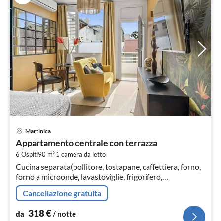
Pre
Martinica
da
Appartamento centrale con terrazza
3
2
6 Ospiti
90 m
1
camera da letto
pe
Cucina separata(bollitore, tostapane, caffettiera, forno,
not
forno a microonde, lavastoviglie, frigorifero,
congelatore, Spremiagrumi, )
Cancellazione gratuita
318
€
da
/ notte