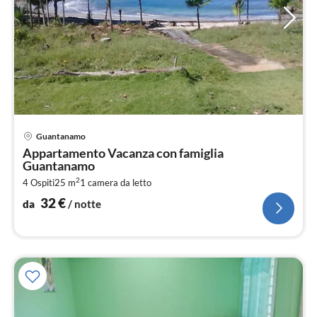
Pre
Guantanamo
da
Appartamento Vacanza con famiglia
3
Guantanamo
pe
2
4 Ospiti
25 m
1
camera da letto
not
32
€
da
/ notte