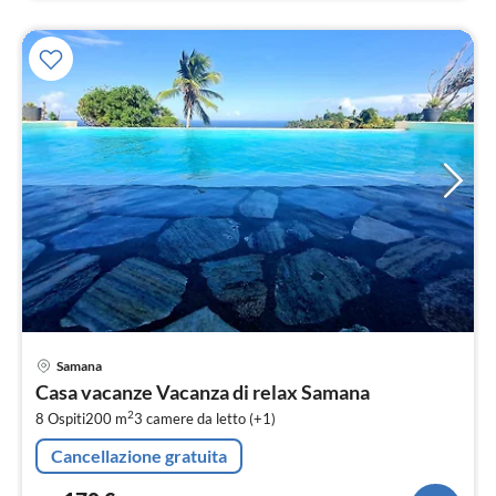
Pre
Samana
da
Casa vacanze Vacanza di relax Samana
1
2
8 Ospiti
200 m
3
camere da letto (+1)
pe
not
Cancellazione gratuita