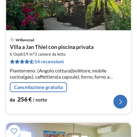
Willemstad
Pre
Villa a Jan Thiel con piscina privata
da
2
2
6 Ospiti
19 m
3
camere da letto
14 recensioni
pe
not
Pianterreno: (Angolo cottura(bollitore, mobile
cucina(gas), caffettiera(a capsule), forno, forno a
microonde, lavastoviglie, frigorifero(+ congelatore),
Cancellazione gratuita
Frullatore)
256
€
da
/ notte