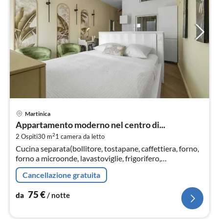
Pre
Martinica
da
Appartamento moderno nel centro di...
7
2
2 Ospiti
30 m
1
camera da letto
pe
Cucina separata(bollitore, tostapane, caffettiera, forno,
not
forno a microonde, lavastoviglie, frigorifero,
congelatore, Spremiagrumi, )
Cancellazione gratuita
75
€
da
/ notte