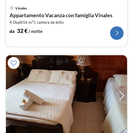
Pre
Vinales
da
Appartamento Vacanza con famiglia Vinales
3
2
4 Ospiti
16 m
1
camera da letto
pe
not
32
€
da
/ notte