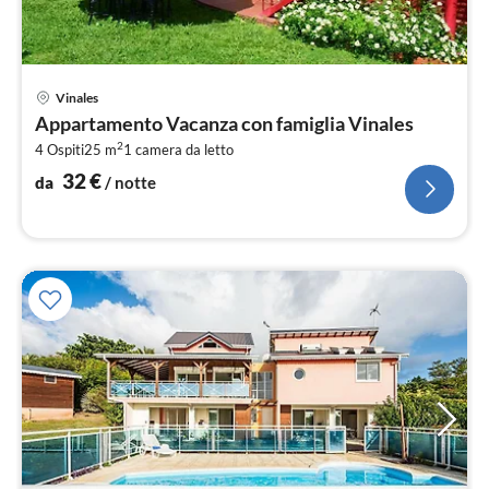
Pre
Vinales
da
Appartamento Vacanza con famiglia Vinales
3
2
4 Ospiti
25 m
1
camera da letto
pe
not
32
€
da
/ notte