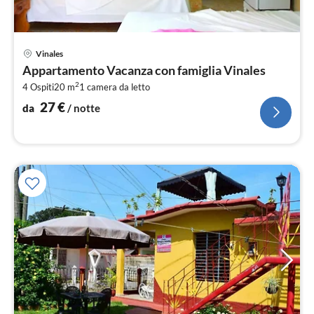
Pre
Vinales
da
Appartamento Vacanza con famiglia Vinales
2
2
4 Ospiti
20 m
1
camera da letto
pe
not
27
€
da
/ notte