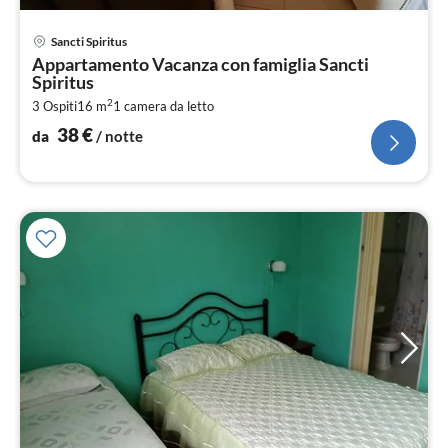
Pre
Sancti Spiritus
da
Appartamento Vacanza con famiglia Sancti
3
Spiritus
pe
2
3 Ospiti
16 m
1
camera da letto
not
38
€
da
/ notte