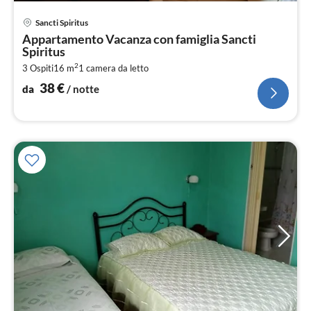
Pre
Sancti Spiritus
da
Appartamento Vacanza con famiglia Sancti
3
Spiritus
pe
2
3 Ospiti
16 m
1
camera da letto
not
38
€
da
/ notte