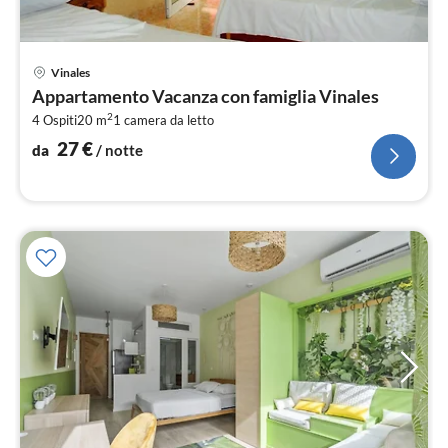
Pre
Vinales
da
Appartamento Vacanza con famiglia Vinales
2
2
4 Ospiti
20 m
1
camera da letto
pe
not
27
€
da
/ notte