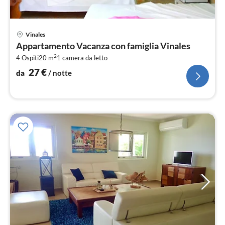
Pre
Vinales
da
Appartamento Vacanza con famiglia Vinales
2
2
4 Ospiti
20 m
1
camera da letto
pe
not
27
€
da
/ notte