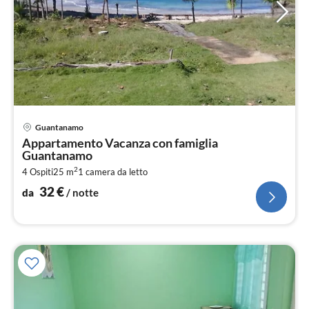
Pre
Guantanamo
da
Appartamento Vacanza con famiglia
3
Guantanamo
pe
2
4 Ospiti
25 m
1
camera da letto
not
32
€
da
/ notte