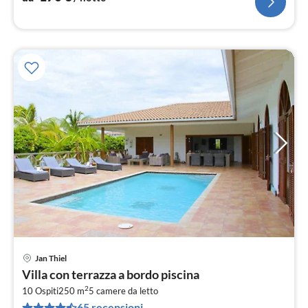
Jan Thiel
Pre
Villa con terrazza a bordo piscina
da
2
3
10 Ospiti
250 m
5
camere da letto
65 recensioni