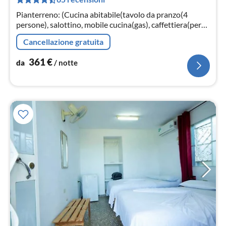
pe
not
Pianterreno: (Cucina abitabile(tavolo da pranzo(4
persone), salottino, mobile cucina(gas), caffettiera(per
caffé americano, a cialde), forno(forno grill)
Cancellazione gratuita
361
€
da
/ notte