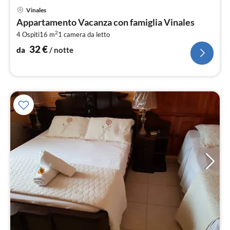
Pre
Vinales
da
Appartamento Vacanza con famiglia Vinales
3
2
4 Ospiti
16 m
1
camera da letto
pe
not
32
€
da
/ notte