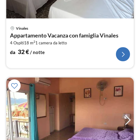
Pre
Vinales
da
Appartamento Vacanza con famiglia Vinales
3
2
4 Ospiti
18 m
1
camera da letto
pe
not
32
€
da
/ notte