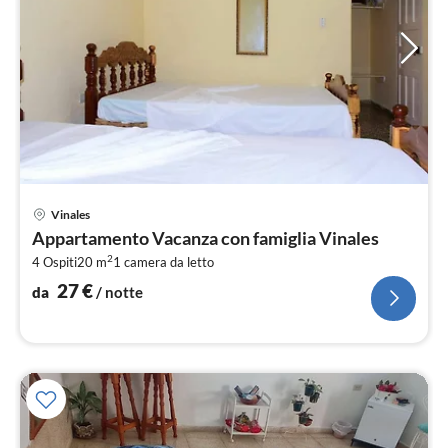
Pre
Vinales
da
Appartamento Vacanza con famiglia Vinales
2
2
4 Ospiti
20 m
1
camera da letto
pe
not
27
€
da
/ notte