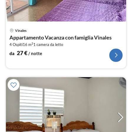
Pre
Vinales
da
Appartamento Vacanza con famiglia Vinales
2
2
4 Ospiti
16 m
1
camera da letto
pe
not
27
€
da
/ notte