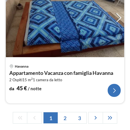
Pre
Havanna
da
Appartamento Vacanza con famiglia Havanna
4
2
2 Ospiti
15 m
1
camera da letto
pe
not
45
€
da
/ notte
1
2
3