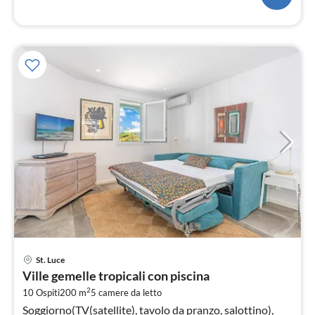
Pre
St. Luce
da
Ville gemelle tropicali con piscina
7
2
10 Ospiti
200 m
5
camere da letto
pe
Soggiorno(TV(satellite), tavolo da pranzo, salottino),
not