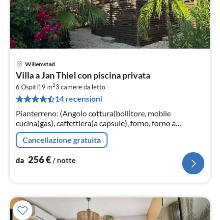
Willemstad
Pre
Villa a Jan Thiel con piscina privata
da
2
2
6 Ospiti
19 m
3
camere da letto
14 recensioni
pe
not
Pianterreno: (Angolo cottura(bollitore, mobile
cucina(gas), caffettiera(a capsule), forno, forno a
microonde, lavastoviglie, frigorifero(+ congelatore),
Cancellazione gratuita
Frullatore)
256
€
da
/ notte