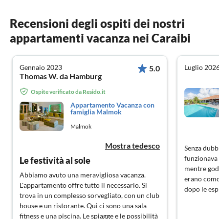
Recensioni degli ospiti dei nostri
appartamenti vacanza nei Caraibi
Gennaio 2023
Luglio 202
5.0
Thomas W. da Hamburg
Ospite verificato da Resido.it
Appartamento Vacanza con
famiglia Malmok
Malmok
Mostra tedesco
Senza dubbi
funzionava 
Le festività al sole
mentre godev
Abbiamo avuto una meravigliosa vacanza.
erano comod
L'appartamento offre tutto il necessario. Si
dopo le esp
trova in un complesso sorvegliato, con un club
house e un ristorante. Qui ci sono una sala
fitness e una piscina. Le spiagge e le possibilità