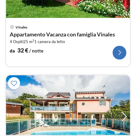
Pre
Vinales
da
Appartamento Vacanza con famiglia Vinales
3
2
4 Ospiti
25 m
1
camera da letto
pe
not
32
€
da
/ notte