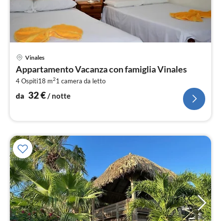
Pre
Vinales
da
Appartamento Vacanza con famiglia Vinales
3
2
4 Ospiti
18 m
1
camera da letto
pe
not
32
€
da
/ notte