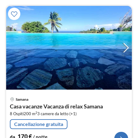
Pre
Samana
da
Casa vacanze Vacanza di relax Samana
1
2
8 Ospiti
200 m
3
camere da letto (+1)
pe
not
Cancellazione gratuita
170
€
da
/ notte