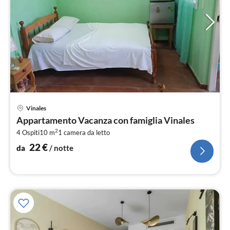
Pre
Vinales
da
Appartamento Vacanza con famiglia Vinales
2
2
4 Ospiti
10 m
1
camera da letto
pe
not
22
€
da
/ notte