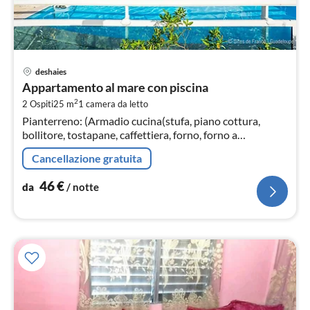
Pre
deshaies
da
Appartamento al mare con piscina
4
2
2 Ospiti
25 m
1
camera da letto
pe
Pianterreno: (Armadio cucina(stufa, piano cottura,
not
bollitore, tostapane, caffettiera, forno, forno a
microonde, frigorifero, , , Wine glasses)
Cancellazione gratuita
46
€
da
/ notte