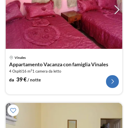
Pre
Vinales
da
Appartamento Vacanza con famiglia Vinales
3
2
4 Ospiti
16 m
1
camera da letto
pe
not
39
€
da
/ notte