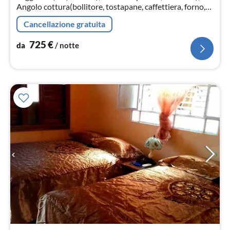
Angolo cottura(bollitore, tostapane, caffettiera, forno,
forno a microonde, lavastoviglie, frigo con congelatore,
Cancellazione gratuita
Spremiagrum...
725
€
da
/ notte