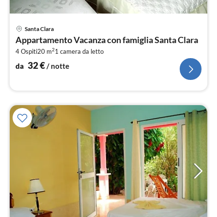
Pre
Santa Clara
da
Appartamento Vacanza con famiglia Santa Clara
3
2
4 Ospiti
20 m
1
camera da letto
pe
not
32
€
da
/ notte