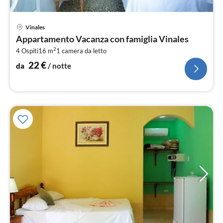
Pre
Vinales
da
Appartamento Vacanza con famiglia Vinales
2
2
4 Ospiti
16 m
1
camera da letto
pe
not
22
€
da
/ notte