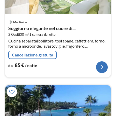
Pre
Martinica
da
Soggiorno elegante nel cuore di...
8
2
2 Ospiti
30 m
1
camera da letto
pe
Cucina separata(bollitore, tostapane, caffettiera, forno,
not
forno a microonde, lavastoviglie, frigorifero,
congelatore, Spremiagrumi, )
Cancellazione gratuita
85
€
da
/ notte