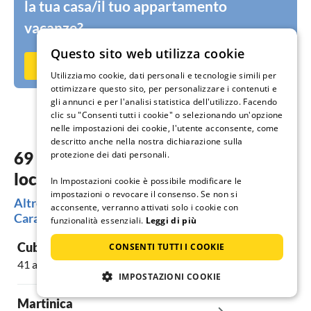
la tua casa/il tuo appartamento
vacanze?
Questo sito web utilizza cookie
Metti subito in affitto su Ferienhausmiete.de
Utilizziamo cookie, dati personali e tecnologie simili per
ottimizzare questo sito, per personalizzare i contenuti e
gli annunci e per l'analisi statistica dell'utilizzo. Facendo
clic su "Consenti tutti i cookie" o selezionando un'opzione
nelle impostazioni dei cookie, l'utente acconsente, come
descritto anche nella nostra dichiarazione sulla
69 alloggi da sogno nelle più belle
protezione dei dati personali.
località Caraibi
In Impostazioni cookie è possibile modificare le
impostazioni o revocare il consenso. Se non si
Altre regioni molto richieste per le tue vacanze nei
acconsente, verranno attivati solo i cookie con
Caraibi
funzionalità essenziali.
Leggi di più
Cuba
CONSENTI TUTTI I COOKIE
41 alloggi
IMPOSTAZIONI COOKIE
Martinica