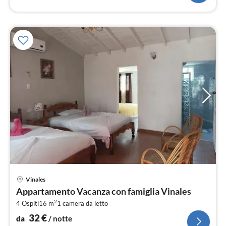
Pre
Vinales
da
Appartamento Vacanza con famiglia Vinales
3
2
4 Ospiti
16 m
1
camera da letto
pe
not
32
€
da
/ notte