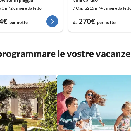
307 alloggi
2
2
70 m
2
camere da letto
7 Ospiti
215 m
4
camere da lett
4€
270€
159 alloggi
per notte
da
per notte
114 alloggi
59 alloggi
 programmare le vostre vacanze
40 alloggi
28 alloggi
22 alloggi
20 alloggi