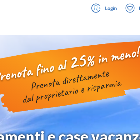
Login
menti e case vacanze 