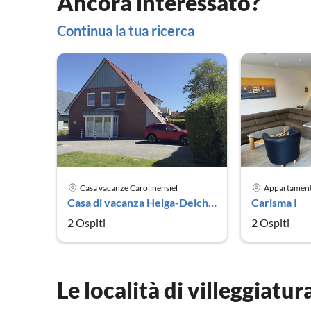
Ancora interessato?
Continua la tua ricerca
Casa vacanze Carolinensiel
Appartament
Casa di vacanza Helga-Deichstraße
Carisma I
2 Ospiti
2 Ospiti
Le località di villeggiatur