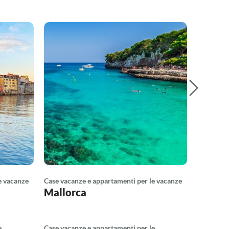
e vacanze
Case vacanze e appartamenti per le vacanze
Case vaca
Mallorca
Italia
e
Case vacanze e appartamenti per le