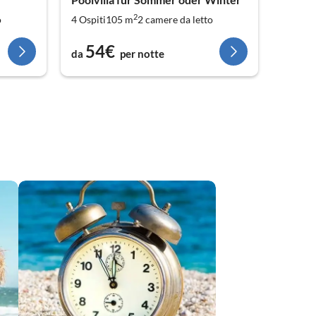
2
o
4 Ospiti
105 m
2
camere da letto
2 Ospit
54€
8
da
per notte
da