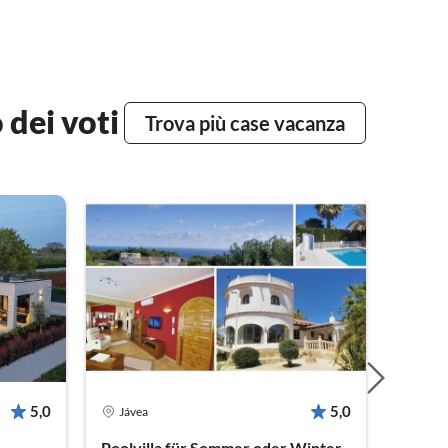
 dei voti
Trova più case vacanza
5,0
5,0
Jávea
Binz
Poolvilla für Sommer oder Winter