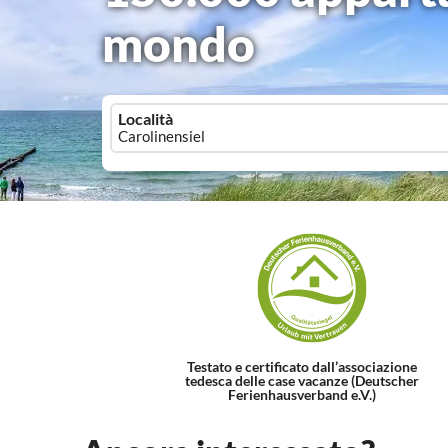
mondo
Località
Testato e certificato dall’associazione
tedesca delle case vacanze (Deutscher
Ferienhausverband e.V.)