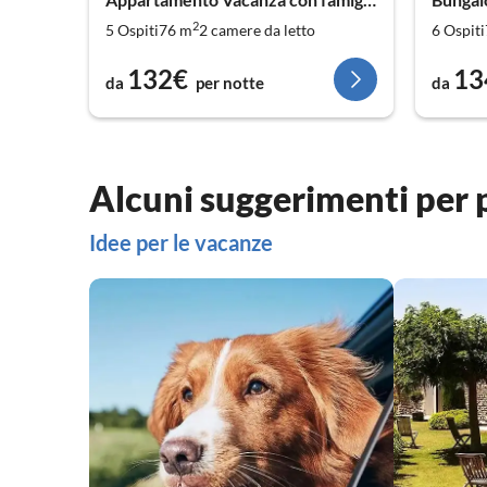
Repubblica Ceca
2
5 Ospiti
76 m
2
camere da letto
6 Ospiti
Albania
132€
13
da
per notte
da
Slovenia
Montenegro
Alcuni suggerimenti per
Turchia
Idee per le vacanze
Lussemburgo
Bulgaria
Romania