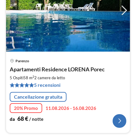
Parenzo
Pre
Apartamenti Residence LORENA Porec
da
6
2
5 Ospiti
58 m
2
camere da letto
pe
5 recensioni
not
Cancellazione gratuita
20% Promo
11.08.2026 - 16.08.2026
68
€
da
/ notte