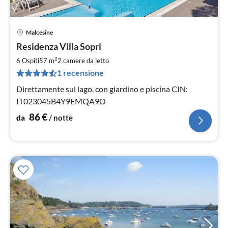
Malcesine
Pre
Residenza Villa Sopri
da
8
2
6 Ospiti
57 m
2
camere da letto
pe
1 recensione
not
Direttamente sul lago, con giardino e piscina CIN:
IT023045B4Y9EMQA9O
86
€
da
/ notte