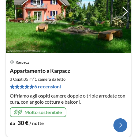
Karpacz
Pre
Appartamento a Karpacz
da
3
2
3 Ospiti
35 m
1
camera da letto
pe
6 recensioni
not
Offriamo agli ospiti camere doppie o triple arredate con
cura, con angolo cottura e balconi.
Molto sostenibile
30
€
da
/ notte