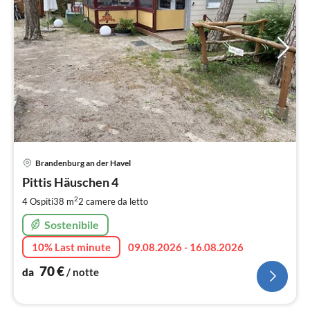
Pre
Brandenburg an der Havel
da
7
Pittis Häuschen 4
pe
2
4 Ospiti
38 m
2
camere da letto
not
Sostenibile
10% Last minute
09.08.2026 - 16.08.2026
70
€
da
/ notte