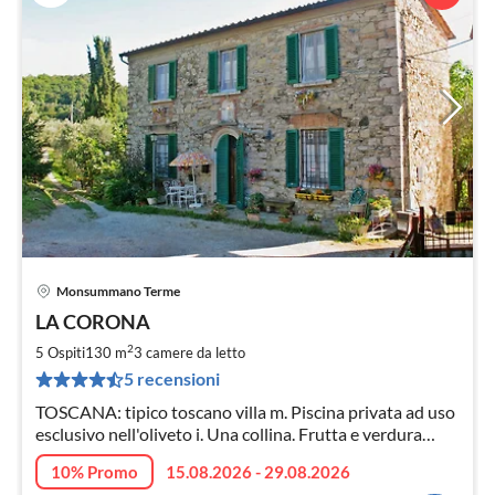
Monsummano Terme
Pre
LA CORONA
da
1
2
5 Ospiti
130 m
3
camere da letto
pe
5 recensioni
not
TOSCANA: tipico toscano villa m. Piscina privata ad uso
esclusivo nell'oliveto i. Una collina. Frutta e verdura
giardino con barbecue. Satellite, Wifi, come con il cane.
10% Promo
15.08.2026 - 29.08.2026