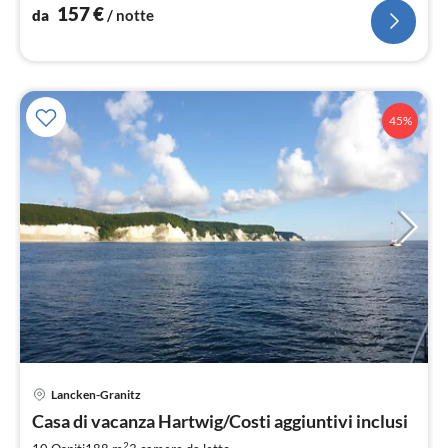
157
€
da
/ notte
45%
Lancken-Granitz
Pre
Casa di vacanza Hartwig/Costi aggiuntivi inclusi
da
2