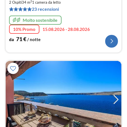
2
2 Ospiti
34 m
1
camera da letto
pe
not
23 recensioni
Molto sostenibile
10% Promo
15.08.2026 - 28.08.2026
71
€
da
/ notte