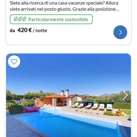
Siete alla ricerca di una casa vacanze speciale? Allora
siete arrivati nel posto giusto. Grazie alla posizione
idilliaca e alla splendida vista, la nostra casa vacanze vi
Particolarmente sostenibile
invita a trascorrere una vacanza da sogno
420
€
da
/ notte