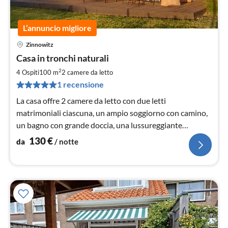
L’annuncio migliore
Zinnowitz
Pre
Casa in tronchi naturali
da
1
2
4 Ospiti
100 m
2
camere da letto
pe
1 recensione
not
La casa offre 2 camere da letto con due letti
matrimoniali ciascuna, un ampio soggiorno con camino,
un bagno con grande doccia, una lussureggiante
terrazza con altalena Hollywood
130
€
da
/ notte