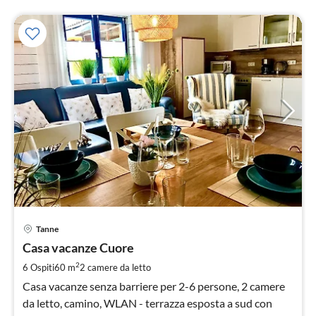
Pre
Tanne
da
8
Casa vacanze Cuore
pe
2
6 Ospiti
60 m
2
camere da letto
not
Casa vacanze senza barriere per 2-6 persone, 2 camere
da letto, camino, WLAN - terrazza esposta a sud con