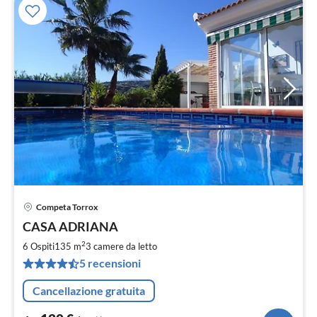
Competa Torrox
Pre
CASA ADRIANA
da
1
2
6 Ospiti
135 m
3
camere da letto
pe
5 recensioni
not
Cancellazione gratuita