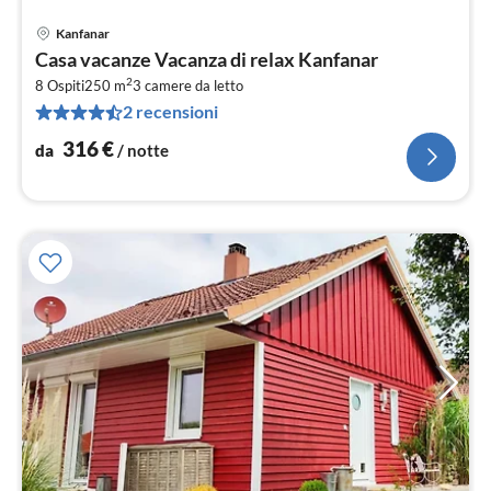
Kanfanar
Pre
Casa vacanze Vacanza di relax Kanfanar
da
2
3
8 Ospiti
250 m
3
camere da letto
2 recensioni
pe
not
316
€
da
/ notte