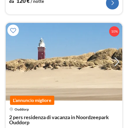
120
€
da
/ notte
10%
L’annuncio migliore
Ouddorp
Pre
2 pers residenza di vacanza in Noordzeepark
da
Ouddorp
7