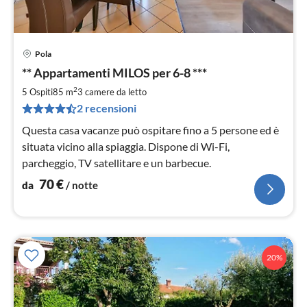
Pola
Pre
** Appartamenti MILOS per 6-8 ***
da
7
2
5 Ospiti
85 m
3
camere da letto
pe
2 recensioni
not
Questa casa vacanze può ospitare fino a 5 persone ed è
situata vicino alla spiaggia. Dispone di Wi-Fi,
parcheggio, TV satellitare e un barbecue.
70
€
da
/ notte
20%