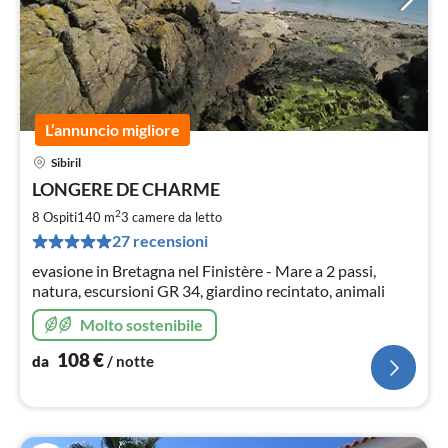
L’annuncio migliore
Sibiril
Pre
LONGERE DE CHARME
da
1
2
8 Ospiti
140 m
3
camere da letto
pe
27 recensioni
not
evasione in Bretagna nel Finistère - Mare a 2 passi,
natura, escursioni GR 34, giardino recintato, animali
Molto sostenibile
108
€
da
/ notte