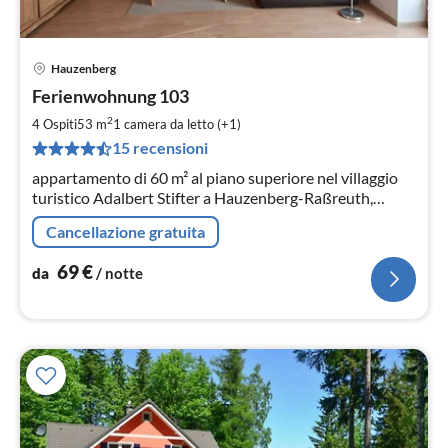
Hauzenberg
Pre
Ferienwohnung 103
da
6
2
4 Ospiti
53 m
1
camera da letto (+1)
pe
15 recensioni
not
appartamento di 60 m² al piano superiore nel villaggio
turistico Adalbert Stifter a Hauzenberg-Raßreuth,
esposto a sud, Piscina all'aperto, piscina e sauna
Cancellazione gratuita
utilizzabili gratuitamente
69
€
da
/ notte