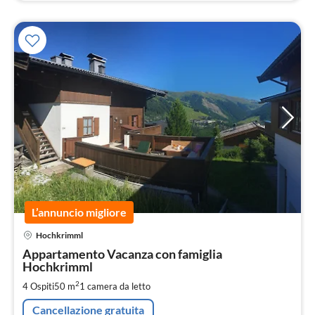
L’annuncio migliore
Pre
Hochkrimml
da
9
Appartamento Vacanza con famiglia
Hochkrimml
pe
not
2
4 Ospiti
50 m
1
camera da letto
Cancellazione gratuita