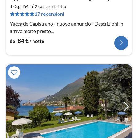
da
8
2
4 Ospiti
54 m
2
camere da letto
pe
17 recensioni
not
Yucca de Capistrano - nuovo annuncio - Descrizioni in
arrivo molto presto...
84
€
da
/ notte