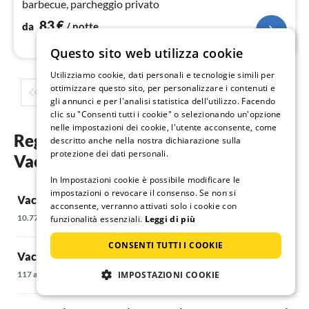
barbecue, parcheggio privato
83
€
da
/ notte
Questo sito web utilizza cookie
Utilizziamo cookie, dati personali e tecnologie simili per
ottimizzare questo sito, per personalizzare i contenuti e
1
2
3
4
5
...
gli annunci e per l'analisi statistica dell'utilizzo. Facendo
clic su "Consenti tutti i cookie" o selezionando un'opzione
nelle impostazioni dei cookie, l'utente acconsente, come
Regioni e località preferite per la tua
descritto anche nella nostra dichiarazione sulla
protezione dei dati personali.
Vacanze in montagna mondo
In Impostazioni cookie è possibile modificare le
impostazioni o revocare il consenso. Se non si
Vacanze in montagna in Europa
Vacanze in mo
acconsente, verranno attivati solo i cookie con
10.770 alloggi
952 alloggi
funzionalità essenziali.
Leggi di più
CONSENTI TUTTI I COOKIE
Vacanze in montagna in Polonia
Vacanze in mo
IMPOSTAZIONI COOKIE
117 alloggi
2.085 alloggi