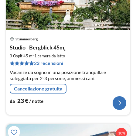
Stummerberg
Pre
Studio - Bergblick 45m˛
da
2
2
3 Ospiti
45 m
1
camera da letto
pe
23 recensioni
not
Vacanze da sogno in una posizione tranquilla e
soleggiata per 2-3 persone, ammessi cani.
Cancellazione gratuita
23
€
da
/ notte
10%