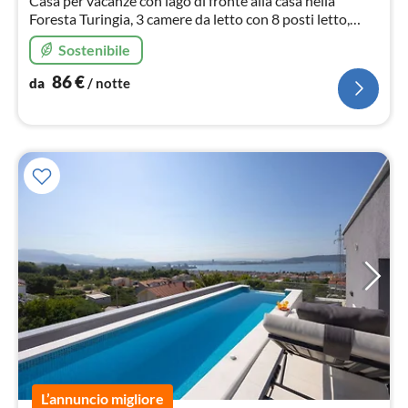
Casa per vacanze con lago di fronte alla casa nella
Foresta Turingia, 3 camere da letto con 8 posti letto,
pace e natura sono infinite qui, sauna, gli animali sono i
Sostenibile
benvenuti.
86
€
da
/ notte
L’annuncio migliore