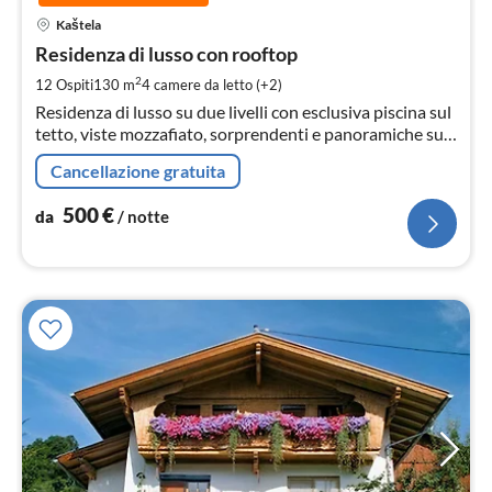
Pre
Kaštela
da
5
Residenza di lusso con rooftop
pe
2
12 Ospiti
130 m
4
camere da letto (+2)
not
Residenza di lusso su due livelli con esclusiva piscina sul
tetto, viste mozzafiato, sorprendenti e panoramiche sul
mare
Cancellazione gratuita
500
€
da
/ notte