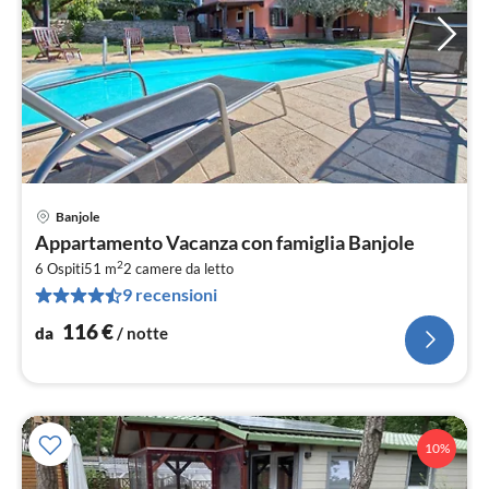
Banjole
Pre
Appartamento Vacanza con famiglia Banjole
da
2
1
6 Ospiti
51 m
2
camere da letto
9 recensioni
pe
not
116
€
da
/ notte
10%