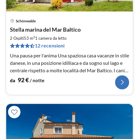
Schönwalde
Pre
Stella marina del Mar Baltico
da
9
2
2 Ospiti
53 m
1
camera da letto
pe
12 recensioni
not
Una pausa per l'anima Una spaziosa casa vacanze in stile
danese, in una posizione idilliaca e da sogno sul lago e
centrale rispetto a molte località del Mar Baltico. I cani
sono i benvenuti.
92
€
da
/ notte