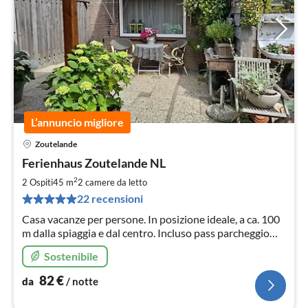
L’annuncio migliore
Zoutelande
Pre
Ferienhaus Zoutelande NL
da
8
2
2 Ospiti
45 m
2
camere da letto
pe
22 recensioni
not
Casa vacanze per persone. In posizione ideale, a ca. 100
m dalla spiaggia e dal centro. Incluso pass parcheggio
per parcheggio gratuito, biancheria da letto,
Sostenibile
asciugamani inclusi nel prezzo.
82
€
da
/ notte