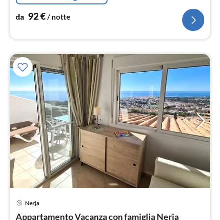
92
€
da
/ notte
Nerja
Pre
Appartamento Vacanza con famiglia Nerja