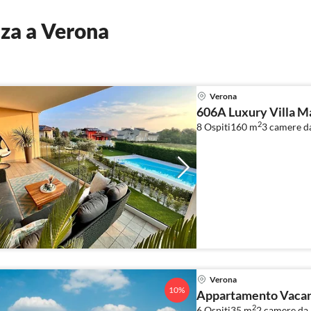
za a Verona
Verona
606A Luxury Villa M
2
8 Ospiti
160 m
3
camere da
Verona
10%
Appartamento Vacanz
2
6 Ospiti
35 m
2
camere da l