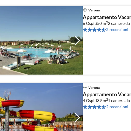
Verona
Appartamento Vacanz
2
6 Ospiti
50 m
2
camere da l
2 recensioni
Verona
Appartamento Vacanz
2
4 Ospiti
39 m
1
camera da l
2 recensioni