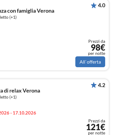
4.0
a con famiglia Verona
etto (+1)
Prezzi da
98€
per notte
All`offerta
4.2
a di relax Verona
etto (+1)
2026 - 17.10.2026
Prezzi da
121€
per notte