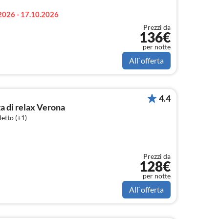
2026 - 17.10.2026
Prezzi da
136€
per notte
All`offerta
4.4
a di relax Verona
etto (+1)
Prezzi da
128€
per notte
All`offerta