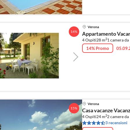
Verona
14%
Appartamento Vacanz
2
4 Ospiti
28 m
1
camera da l
14% Promo
05.09.
Verona
15%
Casa vacanze Vacanz
2
4 Ospiti
24 m
2
camere da 
3 recensioni