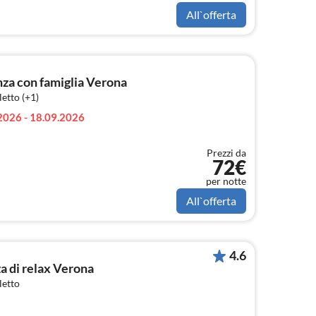
All`offerta
a con famiglia Verona
etto (+1)
2026 - 18.09.2026
Prezzi da
72€
per notte
All`offerta
4.6
a di relax Verona
letto