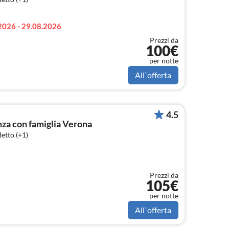
2026 - 29.08.2026
Prezzi da
100€
per notte
All`offerta
4.5
a con famiglia Verona
etto (+1)
Prezzi da
105€
per notte
All`offerta