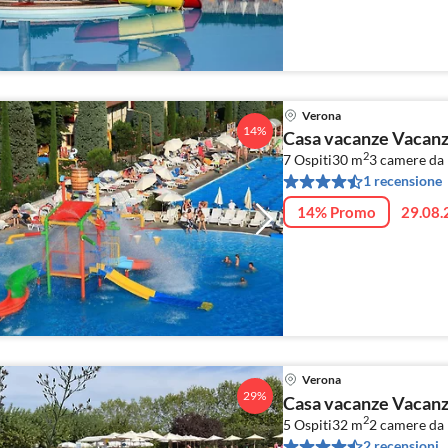
Verona
14%
Casa vacanze Vacanz
2
7 Ospiti
30 m
3
camere da l
1 recensione
14% Promo
29.08.
Verona
29%
Casa vacanze Vacanz
2
5 Ospiti
32 m
2
camere da 
2 recensioni