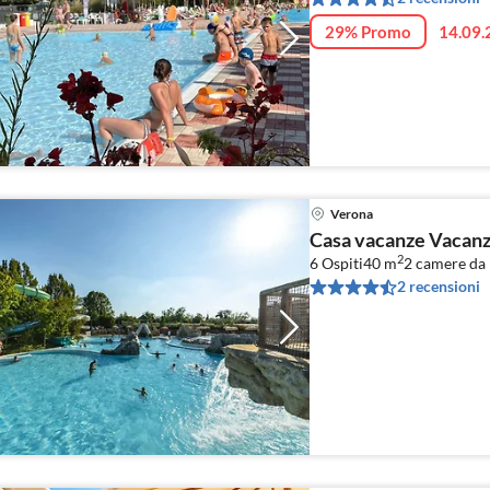
29% Promo
14.09.
Verona
Casa vacanze Vacanz
2
6 Ospiti
40 m
2
camere da l
2 recensioni