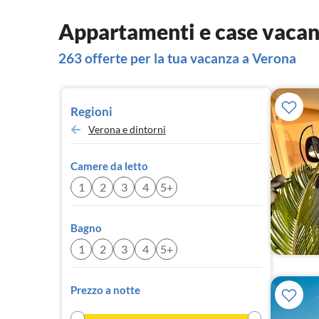
Appartamenti e case vacan
263 offerte per la tua vacanza a Verona
Regioni
Verona e dintorni
Camere da letto
1
2
3
4
5+
Bagno
1
2
3
4
5+
Prezzo a notte