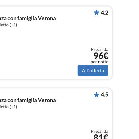
4.2
a con famiglia Verona
etto (+1)
Prezzi da
96€
per notte
All`offerta
4.5
a con famiglia Verona
etto (+1)
Prezzi da
81€