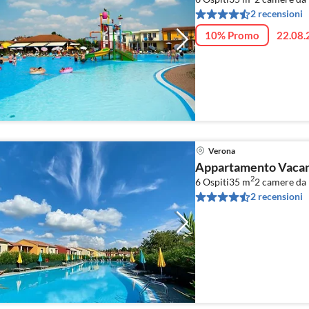
2 recensioni
10% Promo
22.08.
Verona
Appartamento Vacanz
2
6 Ospiti
35 m
2
camere da l
2 recensioni