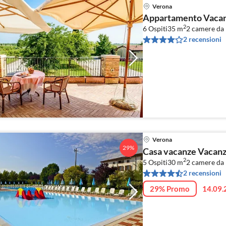
Verona
Appartamento Vacanz
2
6 Ospiti
35 m
2
camere da l
2 recensioni
Verona
29%
Casa vacanze Vacanz
2
5 Ospiti
30 m
2
camere da l
2 recensioni
29% Promo
14.09.