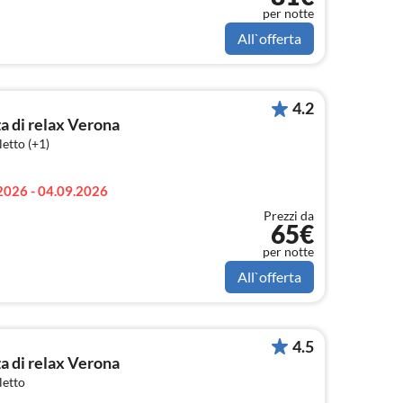
per notte
All`offerta
4.2
a di relax Verona
etto (+1)
2026 - 04.09.2026
Prezzi da
65€
per notte
All`offerta
4.5
a di relax Verona
letto