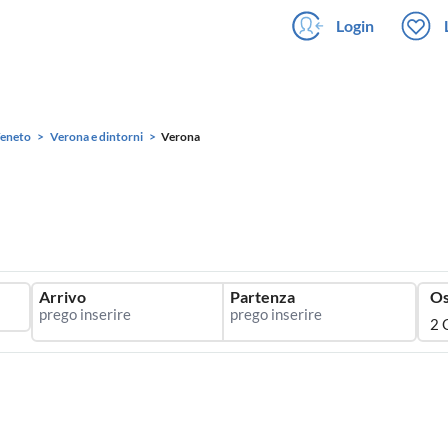
Login
eneto
Verona e dintorni
Verona
Arrivo
Partenza
Os
2 