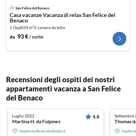
Pre
San Felice del Benaco
da
Casa vacanze Vacanza di relax San Felice del
9
Benaco
pe
2
5 Ospiti
34 m
2
camere da letto
not
93
€
da
/ notte
Recensioni degli ospiti dei nostri
appartamenti vacanza a San Felice
del Benaco
Luglio 2022
Settembre 
4.8
Martina H. da Fulpmes
Thomas d
Ospite verificato da Resido.it
Ospite ve