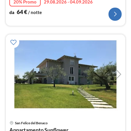
20% Promo
29.08.2026 - 04.09.2026
64
€
da
/ notte
Pre
San Felice del Benaco
da
Appartamento Sunflower