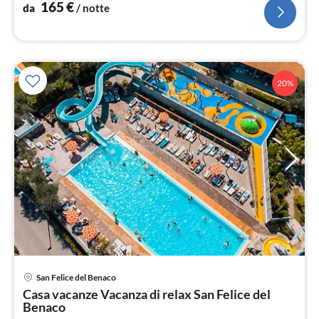
165
€
da
/ notte
20%
San Felice del Benaco
Pre
Casa vacanze Vacanza di relax San Felice del
da
Benaco
6