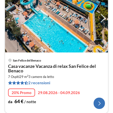
San Felice del Benaco
Pre
Casa vacanze Vacanza di relax San Felice del
da
Benaco
6
2
7 Ospiti
29 m
3
camere da letto
pe
2 recensioni
not
20% Promo
29.08.2026 - 04.09.2026
64
€
da
/ notte