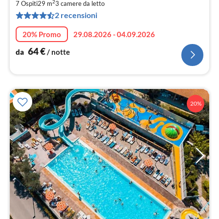
2
7 Ospiti
29 m
3
camere da letto
pe
2 recensioni
not
20% Promo
29.08.2026 - 04.09.2026
64
€
da
/ notte
20%