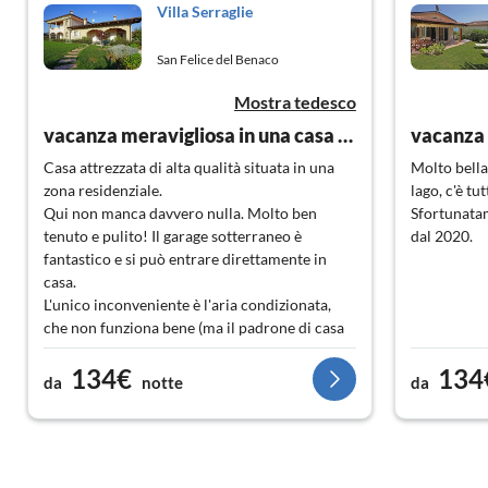
Villa Serraglie
San Felice del Benaco
Mostra tedesco
vacanza meravigliosa in una casa molto bella
vacanza i
Casa attrezzata di alta qualità situata in una
Molto bella
zona residenziale.
lago, c'è tu
Qui non manca davvero nulla. Molto ben
Sfortunata
tenuto e pulito! Il garage sotterraneo è
dal 2020.
fantastico e si può entrare direttamente in
casa.
L'unico inconveniente è l'aria condizionata,
che non funziona bene (ma il padrone di casa
ne è già al corrente) e la strada, che è piuttosto
134€
134
trafficata al mattino e alla sera e si trova nella
da
notte
da
zona anteriore della casa. Ma questo è già
lamentarsi ad alto livello ;-)
Abbiamo prenotato la casa tramite Elena
Bregoli, che consigliamo vivamente :-)
Torneremo sicuramente!