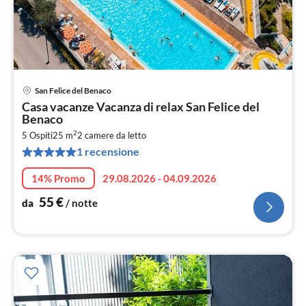
San Felice del Benaco
Pre
Casa vacanze Vacanza di relax San Felice del
da
Benaco
5
2
5 Ospiti
25 m
2
camere da letto
pe
1 recensione
not
14% Promo
29.08.2026 - 04.09.2026
55
€
da
/ notte