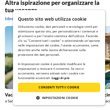
Altra ispirazione per organizzare la
tua vacanza
Idee per le vacanze a San Felice del Benaco
Questo sito web utilizza cookie
Utilizziamo cookie, dati personali e tecnologie simili per
ottimizzare questo sito, per personalizzare i contenuti e
gli annunci e per l'analisi statistica dell'utilizzo. Facendo
clic su "Consenti tutti i cookie" o selezionando un'opzione
nelle impostazioni dei cookie, l'utente acconsente, come
descritto anche nella nostra dichiarazione sulla
protezione dei dati personali.
In Impostazioni cookie è possibile modificare le
impostazioni o revocare il consenso. Se non si
acconsente, verranno attivati solo i cookie con
funzionalità essenziali.
Leggi di più
CONSENTI TUTTI I COOKIE
Vacanza con il cane
Vacanza con pisci
IMPOSTAZIONI COOKIE
a San Felice del Benaco
a San Felice del Benac