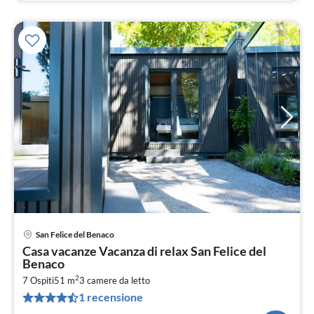
San Felice del Benaco
Pre
Casa vacanze Vacanza di relax San Felice del
da
Benaco
1
2
7 Ospiti
51 m
3
camere da letto
pe
1 recensione
not