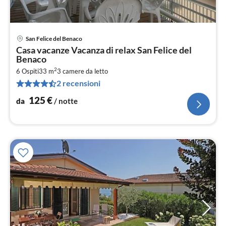
San Felice del Benaco
Pre
Casa vacanze Vacanza di relax San Felice del
da
Benaco
1
2
6 Ospiti
33 m
3
camere da letto
pe
2 recensioni
not
125
€
da
/ notte