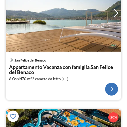
San Felice del Benaco
Appartamento Vacanza con famiglia San Felice
del Benaco
2
6 Ospiti
70 m
2
camere da letto (+1)
20%