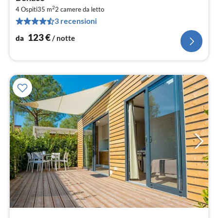
1
2
4 Ospiti
35 m
2
camere da letto
pe
3 recensioni
not
123
€
da
/ notte