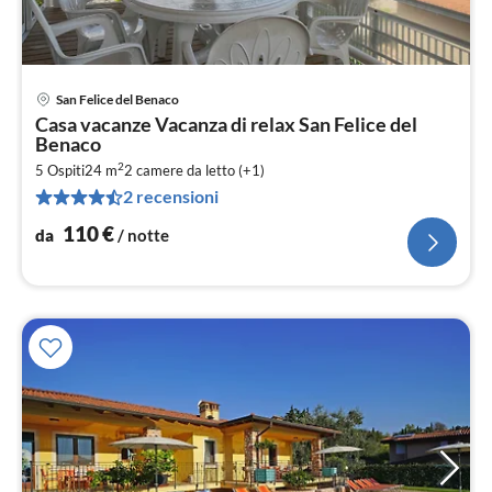
San Felice del Benaco
Pre
Casa vacanze Vacanza di relax San Felice del
da
Benaco
1
2
5 Ospiti
24 m
2
camere da letto (+1)
pe
2 recensioni
not
110
€
da
/ notte