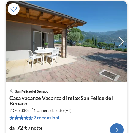
San Felice del Benaco
Pre
Casa vacanze Vacanza di relax San Felice del
da
Benaco
7
2
2 Ospiti
30 m
1
camera da letto (+1)
pe
2 recensioni
not
72
€
da
/ notte