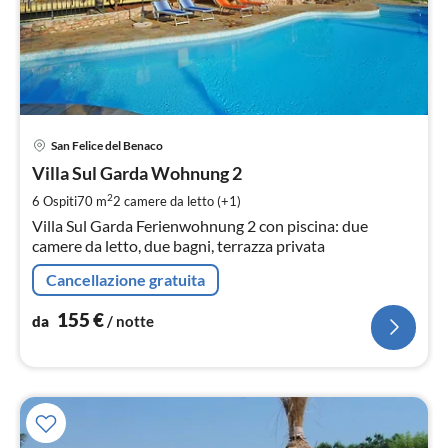
Pre
San Felice del Benaco
da
1
Villa Sul Garda Wohnung 2
pe
2
6 Ospiti
70 m
2
camere da letto (+1)
not
Villa Sul Garda Ferienwohnung 2 con piscina: due
camere da letto, due bagni, terrazza privata
Cancellazione gratuita
155
€
da
/ notte