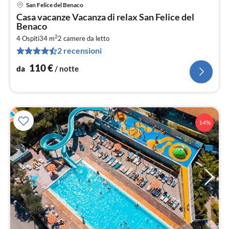
San Felice del Benaco
Pre
Casa vacanze Vacanza di relax San Felice del
da
Benaco
1
2
4 Ospiti
34 m
2
camere da letto
pe
2 recensioni
not
110
€
da
/ notte
14%