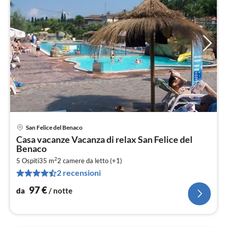
San Felice del Benaco
Pre
Casa vacanze Vacanza di relax San Felice del
da
Benaco
9
2
5 Ospiti
35 m
2
camere da letto (+1)
pe
2 recensioni
not
97
€
da
/ notte