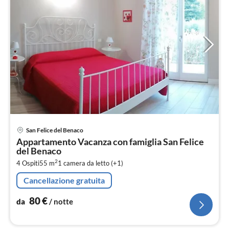
Pre
San Felice del Benaco
da
Appartamento Vacanza con famiglia San Felice
8
del Benaco
pe
2
4 Ospiti
55 m
1
camera da letto (+1)
not
Cancellazione gratuita
80
€
da
/ notte