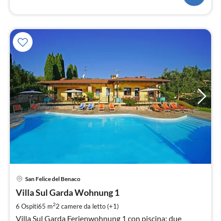
Pre
San Felice del Benaco
da
1
Villa Sul Garda Wohnung 1
pe
2
6 Ospiti
65 m
2
camere da letto (+1)
not
Villa Sul Garda Ferienwohnung 1 con piscina: due