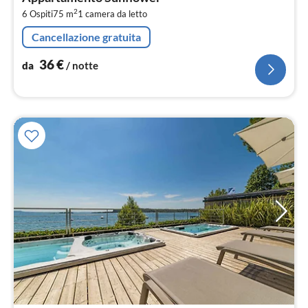
3
2
6 Ospiti
75 m
1
camera da letto
pe
not
Cancellazione gratuita
36
€
da
/ notte