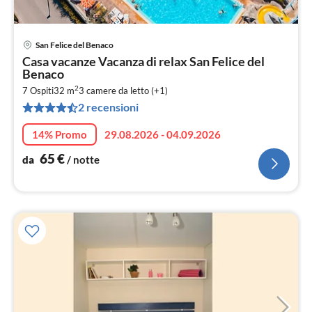
San Felice del Benaco
Pre
Casa vacanze Vacanza di relax San Felice del
da
Benaco
6
2
7 Ospiti
32 m
3
camere da letto (+1)
pe
2 recensioni
not
14% Promo
29.08.2026 - 04.09.2026
65
€
da
/ notte