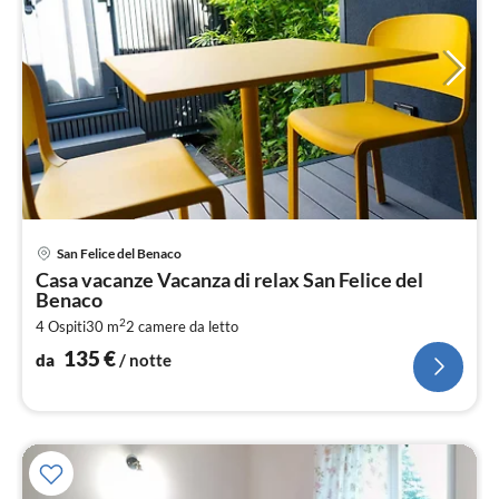
Pre
San Felice del Benaco
da
Casa vacanze Vacanza di relax San Felice del
1
Benaco
pe
2
4 Ospiti
30 m
2
camere da letto
not
135
€
da
/ notte