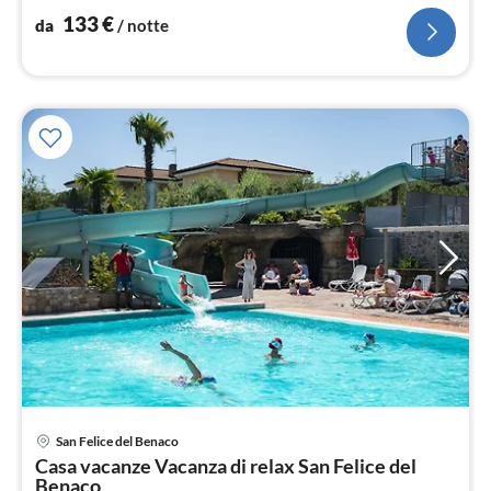
133
€
da
/ notte
San Felice del Benaco
Pre
Casa vacanze Vacanza di relax San Felice del
da
Benaco