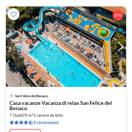
20%
San Felice del Benaco
Pre
Casa vacanze Vacanza di relax San Felice del
da
Benaco
6
2
7 Ospiti
29 m
3
camere da letto
pe
2 recensioni
not