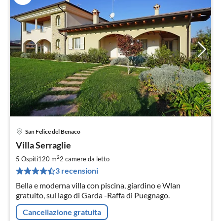
San Felice del Benaco
Pre
Villa Serraglie
da
1
2
5 Ospiti
120 m
2
camere da letto
pe
3 recensioni
not
Bella e moderna villa con piscina, giardino e Wlan
gratuito, sul lago di Garda -Raffa di Puegnago.
Cancellazione gratuita