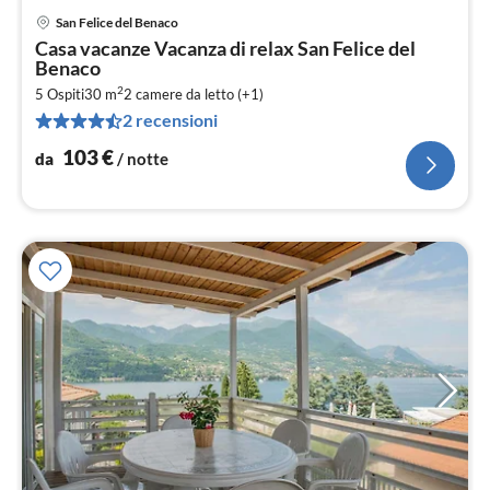
San Felice del Benaco
Pre
Casa vacanze Vacanza di relax San Felice del
da
Benaco
1
2
5 Ospiti
30 m
2
camere da letto (+1)
pe
2 recensioni
not
103
€
da
/ notte