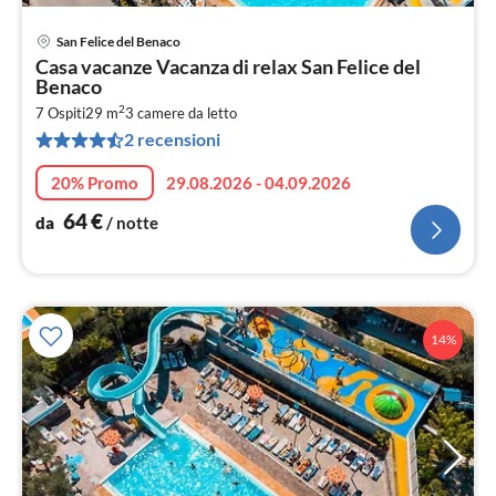
San Felice del Benaco
Pre
Casa vacanze Vacanza di relax San Felice del
da
Benaco
6
2
7 Ospiti
29 m
3
camere da letto
pe
2 recensioni
not
20% Promo
29.08.2026 - 04.09.2026
64
€
da
/ notte
14%