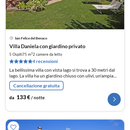
San Felice del Benaco
Pre
Villa Daniela con giardino privato
da
1
2
5 Ospiti
75 m
2
camere da letto
pe
4 recensioni
not
La bellissima villa con vista lago si trova a 30 metri dal
lago. La villa ha un giardino chiuso con ulivi, un'ampia
veranda con barbecue Un parcheggio. Free Wlan.
Cancellazione gratuita
133
€
da
/ notte