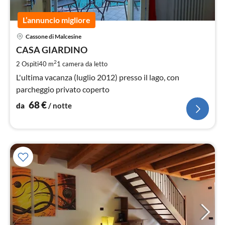
L’annuncio migliore
Pre
Cassone di Malcesine
da
6
CASA GIARDINO
pe
2
2 Ospiti
40 m
1
camera da letto
not
L'ultima vacanza (luglio 2012) presso il lago, con
parcheggio privato coperto
68
€
da
/ notte