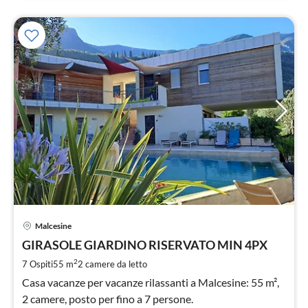
Pre
Malcesine
da
1
GIRASOLE GIARDINO RISERVATO MIN 4PX
pe
2
7 Ospiti
55 m
2
camere da letto
not
Casa vacanze per vacanze rilassanti a Malcesine: 55 m²,
2 camere, posto per fino a 7 persone.