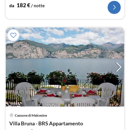
182
€
da
/ notte
Cassone di Malcesine
Pre
Villa Bruna - BRS Appartamento
da