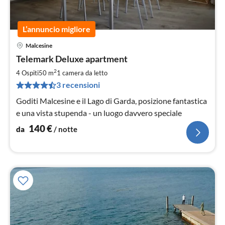
L’annuncio migliore
Malcesine
Pre
Telemark Deluxe apartment
da
1
2
4 Ospiti
50 m
1
camera da letto
pe
3 recensioni
not
Goditi Malcesine e il Lago di Garda, posizione fantastica
e una vista stupenda - un luogo davvero speciale
140
€
da
/ notte