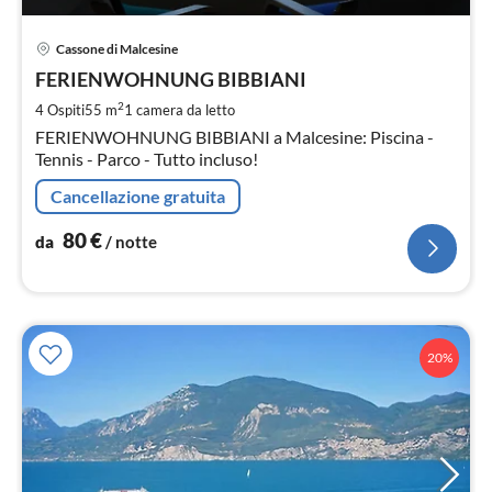
Pre
Cassone di Malcesine
da
8
FERIENWOHNUNG BIBBIANI
pe
2
4 Ospiti
55 m
1
camera da letto
not
FERIENWOHNUNG BIBBIANI a Malcesine: Piscina -
Tennis - Parco - Tutto incluso!
Cancellazione gratuita
80
€
da
/ notte
20%