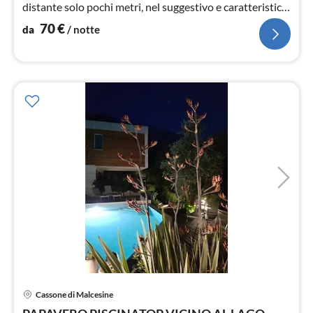
distante solo pochi metri, nel suggestivo e caratteristico
Cassone.
70
€
da
/ notte
Pre
Cassone di Malcesine
da