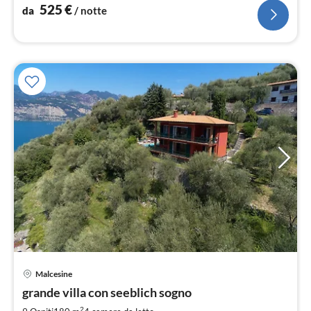
525
€
da
/ notte
Malcesine
Pre
grande villa con seeblich sogno
da
2