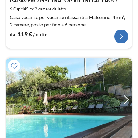
1
PAPAVERO PISCINATOP VICINO AL LAGO
pe
2
6 Ospiti
45 m
2
camere da letto
not
Casa vacanze per vacanze rilassanti a Malcesine: 45 m²,
2 camere, posto per fino a 6 persone.
119
€
da
/ notte