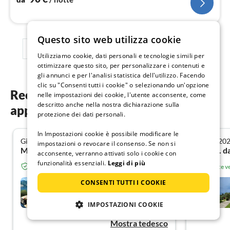
Questo sito web utilizza cookie
1
2
3
Utilizziamo cookie, dati personali e tecnologie simili per
ottimizzare questo sito, per personalizzare i contenuti e
gli annunci e per l'analisi statistica dell'utilizzo. Facendo
clic su "Consenti tutti i cookie" o selezionando un'opzione
Recensioni degli ospiti dei nostri
nelle impostazioni dei cookie, l'utente acconsente, come
descritto anche nella nostra dichiarazione sulla
appartamenti vacanza a Malcesine
protezione dei dati personali.
In Impostazioni cookie è possibile modificare le
Giugno 2026
Giugno 20
4.8
impostazioni o revocare il consenso. Se non si
Mirko R. da Berlin
Irene F. 
acconsente, verranno attivati solo i cookie con
funzionalità essenziali.
Leggi di più
Ospite verificato da Resido.it
Ospite ve
Ferienwohnung CESARE
CONSENTI TUTTI I COOKIE
Malcesine
IMPOSTAZIONI COOKIE
Mostra tedesco