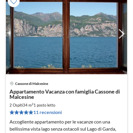
Cassone di Malcesine
Pre
Appartamento Vacanza con famiglia Cassone di
da
Malcesine
7
2
2 Ospiti
34 m
1
posto letto
pe
not
11 recensioni
Accogliente appartamento per le vacanze con una
bellissima vista lago senza ostacoli sul Lago di Garda,