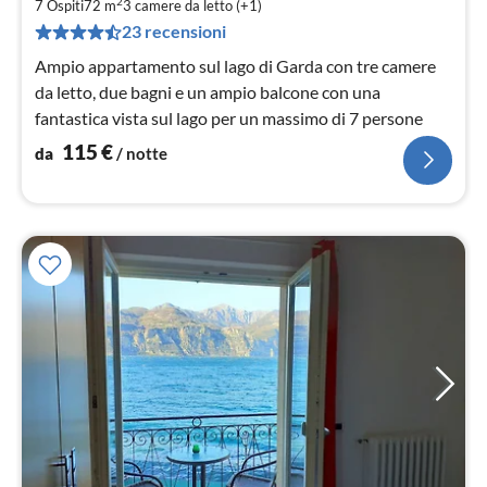
1
2
7 Ospiti
72 m
3
camere da letto (+1)
pe
23 recensioni
not
Ampio appartamento sul lago di Garda con tre camere
da letto, due bagni e un ampio balcone con una
fantastica vista sul lago per un massimo di 7 persone
115
€
da
/ notte