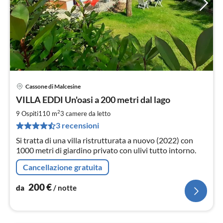
Cassone di Malcesine
Pre
VILLA EDDI Un'oasi a 200 metri dal lago
da
2
2
9 Ospiti
110 m
3
camere da letto
pe
3 recensioni
not
Si tratta di una villa ristrutturata a nuovo (2022) con
1000 metri di giardino privato con ulivi tutto intorno.
Cancellazione gratuita
200
€
da
/ notte