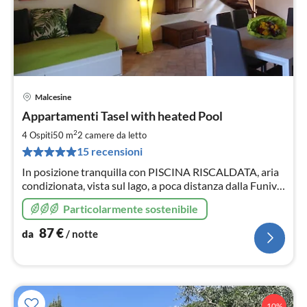
Malcesine
Pre
Appartamenti Tasel with heated Pool
da
8
2
4 Ospiti
50 m
2
camere da letto
pe
15 recensioni
not
In posizione tranquilla con PISCINA RISCALDATA, aria
condizionata, vista sul lago, a poca distanza dalla Funivia
Monte Baldo ideale per escursioni a piedi e in bicicletta
Particolarmente sostenibile
87
€
da
/ notte
10%