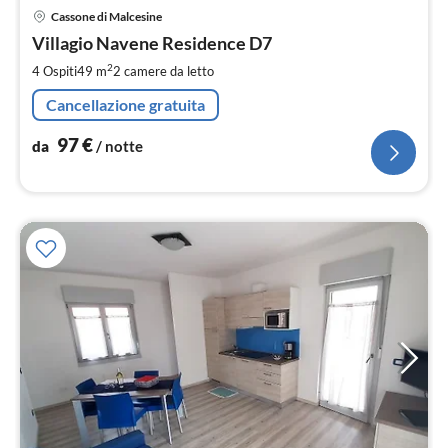
Pre
Cassone di Malcesine
da
9
Villagio Navene Residence D7
pe
2
4 Ospiti
49 m
2
camere da letto
not
Cancellazione gratuita
97
€
da
/ notte