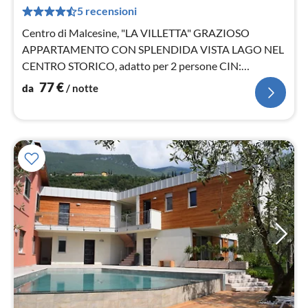
pe
5 recensioni
not
Centro di Malcesine, "LA VILLETTA" GRAZIOSO
APPARTAMENTO CON SPLENDIDA VISTA LAGO NEL
CENTRO STORICO, adatto per 2 persone CIN:
IT023045C227ZL8UXN
77
€
da
/ notte