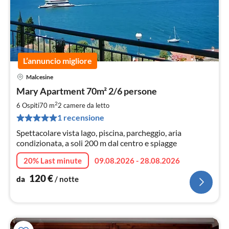
L’annuncio migliore
Malcesine
Pre
Mary Apartment 70m² 2/6 persone
da
1
2
6 Ospiti
70 m
2
camere da letto
pe
1 recensione
not
Spettacolare vista lago, piscina, parcheggio, aria
condizionata, a soli 200 m dal centro e spiagge
20% Last minute
09.08.2026 - 28.08.2026
120
€
da
/ notte