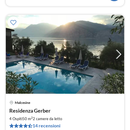
Malcesine
Pre
Residenza Gerber
da
1
2
4 Ospiti
50 m
2
camere da letto
pe
14 recensioni