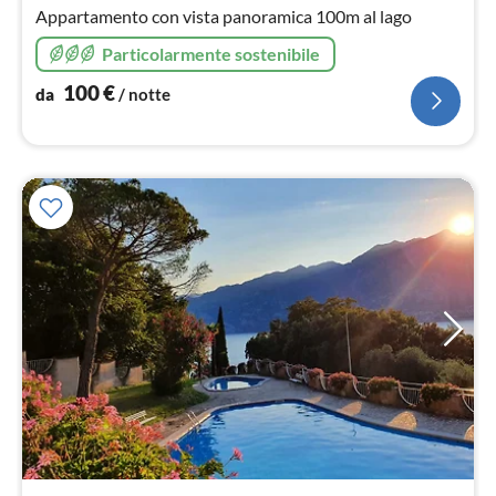
not
Appartamento con vista panoramica 100m al lago
Particolarmente sostenibile
100
€
da
/ notte