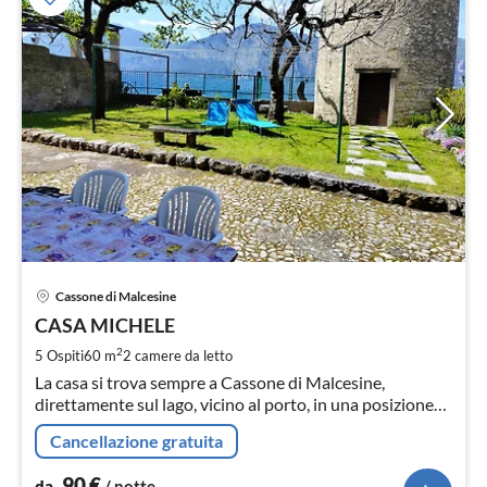
Pre
Cassone di Malcesine
da
9
CASA MICHELE
pe
2
5 Ospiti
60 m
2
camere da letto
not
La casa si trova sempre a Cassone di Malcesine,
direttamente sul lago, vicino al porto, in una posizione
meravigliosa. L'appartamento è di nuovissima
Cancellazione gratuita
ristrutturazione (marzo 2023) direttamente sul lago.
Wifi incluso.
90
€
da
/ notte