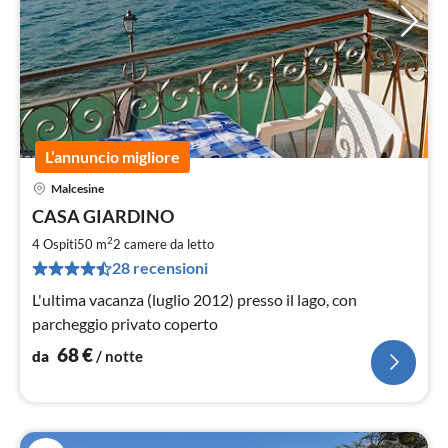
L’annuncio migliore
Malcesine
Pre
CASA GIARDINO
da
6
2
4 Ospiti
50 m
2
camere da letto
pe
28 recensioni
not
L'ultima vacanza (luglio 2012) presso il lago, con
parcheggio privato coperto
68
€
da
/ notte