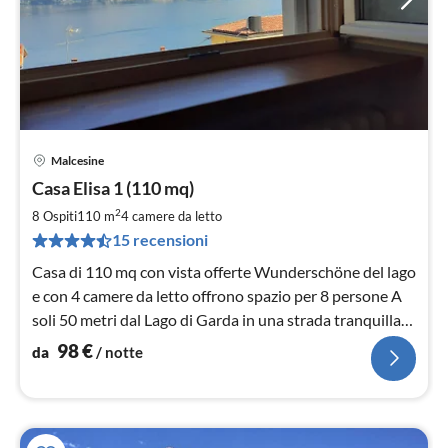
Malcesine
Pre
Casa Elisa 1 (110 mq)
da
9
2
8 Ospiti
110 m
4
camere da letto
pe
15 recensioni
not
Casa di 110 mq con vista offerte Wunderschöne del lago
e con 4 camere da letto offrono spazio per 8 persone A
soli 50 metri dal Lago di Garda in una strada tranquilla
Garage a 70 metri.
98
€
da
/ notte