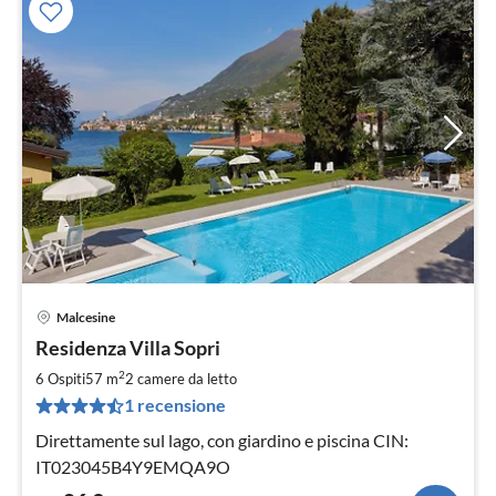
Malcesine
Pre
Residenza Villa Sopri
da
8
2
6 Ospiti
57 m
2
camere da letto
pe
1 recensione
not
Direttamente sul lago, con giardino e piscina CIN:
IT023045B4Y9EMQA9O