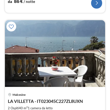
86
€
da
/ notte
Malcesine
Pre
LA VILLETTA - IT023045C227ZL8UXN
da
7
2
2 Ospiti
40 m
1
camera da letto