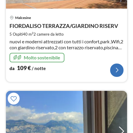
Pre
Malcesine
da
1
FIORDALISO TERRAZZA/GIARDINO RISERV
pe
2
5 Ospiti
40 m
2
camere da letto
not
nuovi e moderni attrezzati con tutti i confort,park ,Wifi,2
con giardino riservato,2 con terrazzo riservato,piscina
con solarium ,lettini , giardino,barbecue,fitness
Molto sostenibile
109
€
da
/ notte