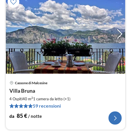
Cassone di Malcesine
Pre
Villa Bruna
da
8
2
4 Ospiti
40 m
1
camera da letto (+1)
pe
59 recensioni
not
85
€
da
/ notte