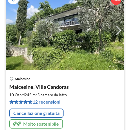
Malcesine
Pre
Malcesine, Villa Candoras
da
5
2
10 Ospiti
245 m
5
camere da letto
pe
12 recensioni
not
Cancellazione gratuita
Molto sostenibile