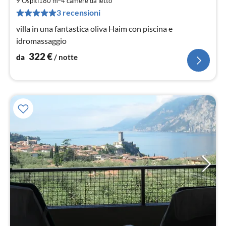
3
9 Ospiti
180 m
4
camere da letto
pe
3 recensioni
not
villa in una fantastica oliva Haim con piscina e
idromassaggio
322
€
da
/ notte