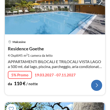
Pre
Malcesine
da
1
Residence Goethe
pe
2
4 Ospiti
45 m
1
camera da letto
not
APPARTAMENTI BILOCALI E TRILOCALI VISTA LAGO
a 500 mt. dal lago, piscina, parcheggio, aria condizionata,
Wi-Fi.
5% Promo
19.03.2027 - 07.11.2027
110
€
da
/ notte