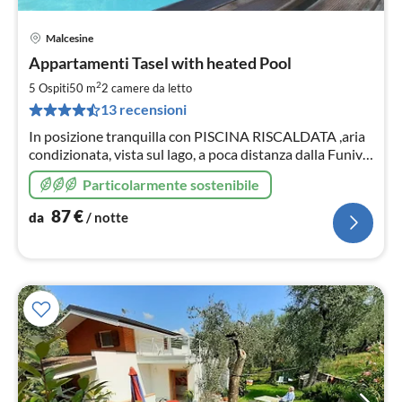
Malcesine
Pre
Appartamenti Tasel with heated Pool
da
8
2
5 Ospiti
50 m
2
camere da letto
pe
13 recensioni
not
In posizione tranquilla con PISCINA RISCALDATA ,aria
condizionata, vista sul lago, a poca distanza dalla Funivia
Monte Baldo ideale per escursioni a piedi e in bicicletta
Particolarmente sostenibile
87
€
da
/ notte