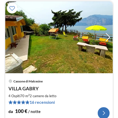
Cassone di Malcesine
Pre
VILLA GABRY
da
1
2
4 Ospiti
70 m
2
camere da letto
pe
16 recensioni
not
100
€
da
/ notte