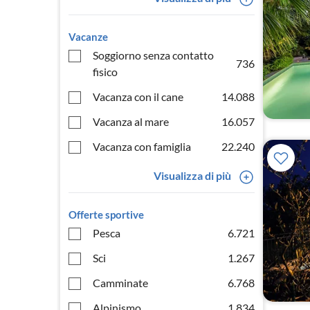
Vacanze
Soggiorno senza contatto
736
fisico
Vacanza con il cane
14.088
Vacanza al mare
16.057
Vacanza con famiglia
22.240
Visualizza di più
Offerte sportive
Pesca
6.721
Sci
1.267
Camminate
6.768
Alpinismo
1.834