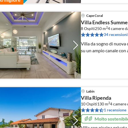
Cape Coral
Villa Endless Summe
2
8 Ospiti
250 m
4
camere da
34 recensioni
Villa da sogno di nuova 
su un ampio canale con 
Labin
Villa Ripenda
2
10 Ospiti
130 m
4
camere d
1 recensione
Molto sostenibil
Villa con piscina priva