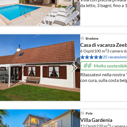
da letto, 3 bagni; fino a
Bredene
Casa di vacanza Zee
2
6 Ospiti
100 m
3
camere da
25 recensioni
Molto sostenibil
Rilassatevi nella nostra
con cura, sulla costa belga del M
ricevere la vostra richies
Pola
Villa Gardenia
2
12 Ospiti
220 m
5
camere d