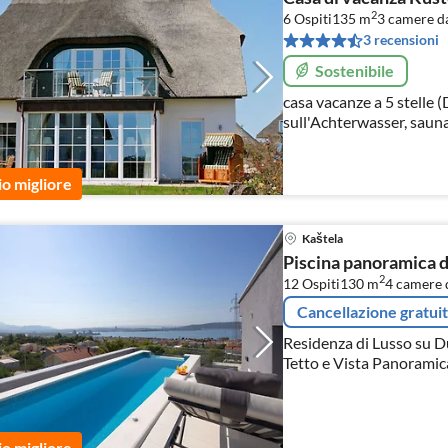
2
6 Ospiti
135 m
3
camere da
3 recensioni
Sostenibile
casa vacanze a 5 stelle (
sull'Achterwasser, sauna
l'anno in giardino a 38°
io migliore
Kaštela
Piscina panoramica d
2
12 Ospiti
130 m
4
camere d
Cancellazione gratui
Residenza di Lusso su Du
Tetto e Vista Panoramic
io migliore