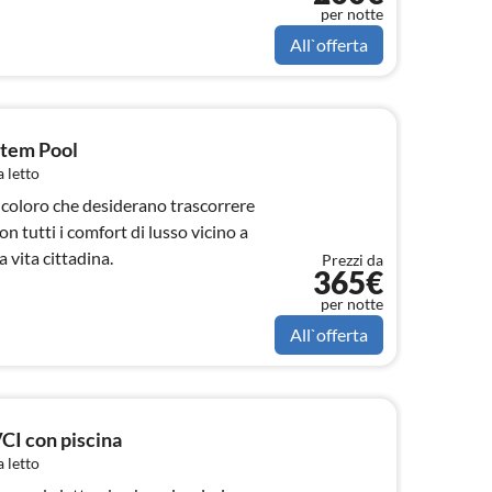
per notte
All`offerta
ztem Pool
 letto
i coloro che desiderano trascorrere
n tutti i comfort di lusso vicino a
a vita cittadina.
Prezzi da
365€
per notte
All`offerta
I con piscina
 letto