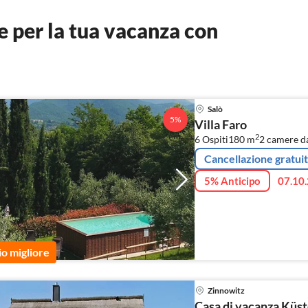
 per la tua vacanza con
Salò
5%
Villa Faro
2
6 Ospiti
180 m
2
camere da
Cancellazione gratui
5% Anticipo
07.10.
io migliore
Zinnowitz
Casa di vacanza Küs