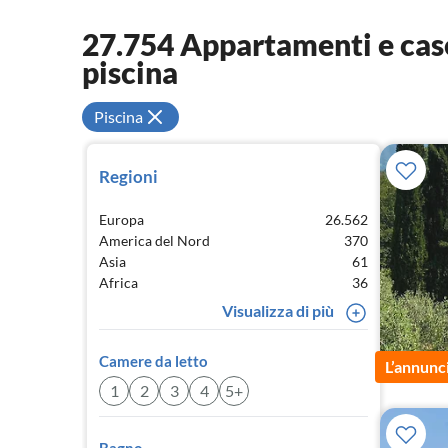
27.754 Appartamenti e case
piscina
Piscina
Regioni
Europa
26.562
America del Nord
370
Asia
61
Africa
36
Visualizza di più
Camere da letto
L’annunc
1
2
3
4
5+