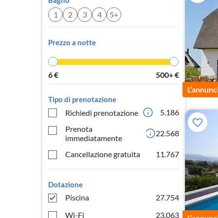
Bagno
1
2
3
4
5+
Prezzo a notte
6
€
500+
€
L’annunc
Tipo di prenotazione
5.186
Richiedi prenotazione
Prenota
22.568
immediatamente
Cancellazione gratuita
11.767
Dotazione
Piscina
27.754
Wi-Fi
23.063
L’annunc