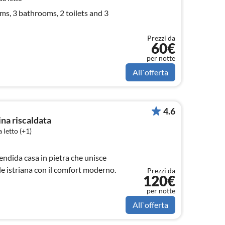
ms, 3 bathrooms, 2 toilets and 3
Prezzi da
60€
per notte
All`offerta
4.6
ina riscaldata
 letto (+1)
lendida casa in pietra che unisce
le istriana con il comfort moderno.
Prezzi da
120€
per notte
All`offerta