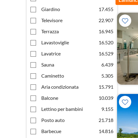
Giardino
17.455
Televisore
22.907
Terrazza
16.945
Lavastoviglie
16.520
Lavatrice
16.529
Sauna
6.439
Caminetto
5.305
Aria condizionata
15.791
Balcone
10.039
Lettino per bambini
9.155
Posto auto
21.718
Barbecue
14.816