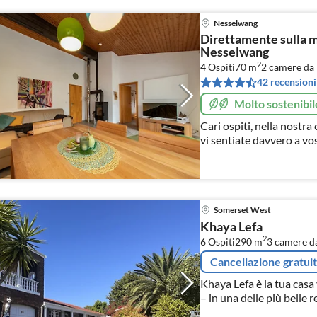
Nesselwang
Direttamente sulla
Nesselwang
2
4 Ospiti
70 m
2
camere da 
42 recensioni
Molto sostenibil
Cari ospiti, nella nostra casa vacanze speriamo Speriamo che
vi sentiate davvero a vo
perché ha tutto ciò che vi serve 
La famiglia Toewe
Somerset West
Khaya Lefa
2
6 Ospiti
290 m
3
camere da
Cancellazione gratui
Khaya Lefa è la tua cas
– in una delle più belle r