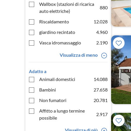
Wallbox (stazioni di ricarica
880
auto elettriche)
Riscaldamento
12.028
giardino recintato
4.960
Vasca idromassaggio
2.190
Visualizza di meno
Adatto a
Animali domestici
14.088
Bambini
27.658
Non fumatori
20.781
Affitto a lungo termine
2.917
possibile
Visualizza di più