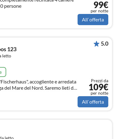
99€
 10 persone
per notte
All`offerta
5.0
bos 123
 letto
e
Prezzi da
 "Fischerhaus", accogliente e arredata
109€
are del Nord. Saremo lieti di
per notte
ta!
All`offerta
a letto