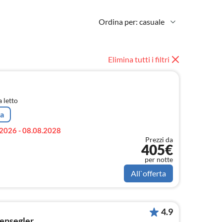
Ordina per: casuale
Elimina tutti i filtri
 letto
ta
2026 - 08.08.2028
Prezzi da
405€
per notte
All`offerta
4.9
tensegler