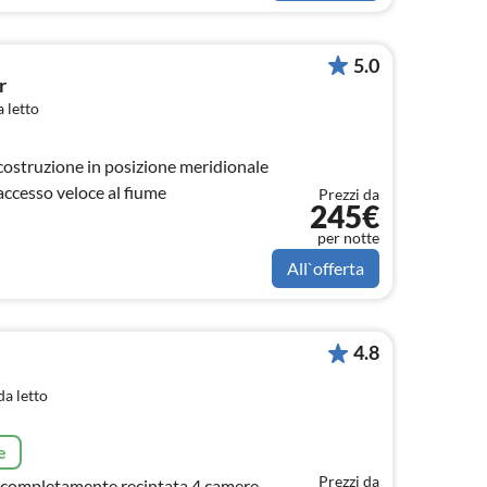
5.0
r
 letto
costruzione in posizione meridionale
accesso veloce al fiume
Prezzi da
245€
per notte
All`offerta
4.8
a letto
e
Prezzi da
ta completamente recintata 4 camere