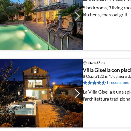
5 bedrooms, 3 living roo
kitchens, charcoal grill.
Nedešćina
Villa Gisella con pisc
2
8 Ospiti
120 m
3
camere da
1 recensione
La Villa Gisella è una sp
l'architettura tradiziona