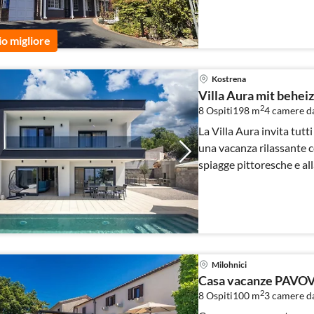
io migliore
Kostrena
Villa Aura mit behei
2
8 Ospiti
198 m
4
camere da
La Villa Aura invita tutt
una vacanza rilassante co
spiagge pittoresche e all
Milohnici
Casa vacanze PAVOVC
2
8 Ospiti
100 m
3
camere da