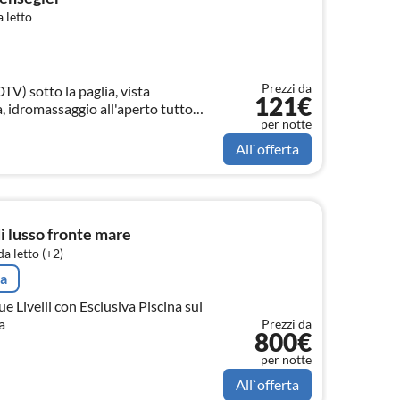
 letto
Prezzi da
DTV) sotto la paglia, vista
121€
, idromassaggio all'aperto tutto
per notte
C
All`offerta
i lusso fronte mare
a letto (+2)
ta
e Livelli con Esclusiva Piscina sul
a
Prezzi da
800€
per notte
All`offerta