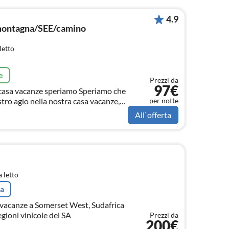
4.9
 montagna/SEE/camino
letto
e
Prezzi da
97€
per notte
stro agio nella nostra casa vacanze,
e molto di più. Fino ad allora
All`offerta
 letto
ta
a vacanze a Somerset West, Sudafrica
egioni vinicole del SA
Prezzi da
200€