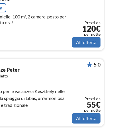
ta
lelle: 100 m², 2 camere, posto per
ta ora!
Prezzi da
120€
per notte
All`offerta
5.0
ze Peter
letto
 per le vacanze a Keszthely nelle
a spiaggia di Libás, un'armoniosa
Prezzi da
55€
 e tradizionale
per notte
All`offerta