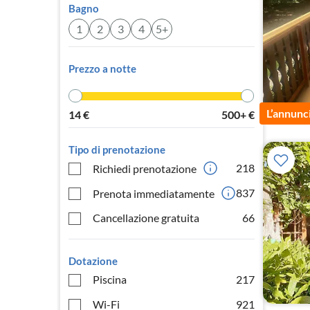
Bagno
1
2
3
4
5+
Prezzo a notte
L’annunc
14
€
500+
€
Tipo di prenotazione
218
Richiedi prenotazione
837
Prenota immediatamente
Cancellazione gratuita
66
Dotazione
Piscina
217
Wi-Fi
921