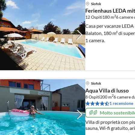
Siofok
Ferienhaus LEDA mit
2
12 Ospiti
180 m
6
camere d
Casa per vacanze LEDA c
Balaton, 180 m² di superf
1 camera.
Siofok
Aqua Villa di lusso
2
8 Ospiti
200 m
6
camere da
1 recensione
Molto sostenibil
Villa di proprietà con pi
sauna, Wi-fi gratuito, a
max. 12 persone a Siofo