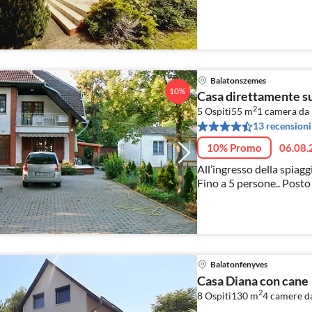
Balatonszemes
10%
Casa direttamente s
2
5 Ospiti
55 m
1
camera da l
13 recensioni
10% Promo
06.08.
All’ingresso della spiaggi
Fino a 5 persone.. Posto 
su richiesta
Balatonfenyves
Casa Diana con cane
2
8 Ospiti
130 m
4
camere da