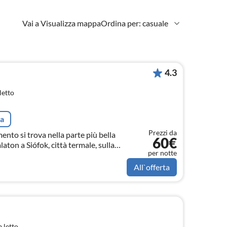
Vai a Visualizza mappa
Ordina per: casuale
4.3
letto
ta
Prezzi da
nto si trova nella parte più bella
60€
laton a Siófok, città termale, sulla
per notte
nibili 4 appartamenti diversi, molto
All`offerta
 letto