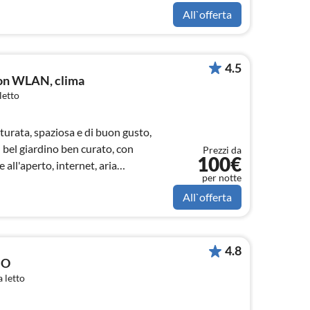
All`offerta
4.5
on WLAN, clima
letto
turata, spaziosa e di buon gusto,
 bel giardino ben curato, con
Prezzi da
100€
 all'aperto, internet, aria
per notte
All`offerta
4.8
SO
 letto