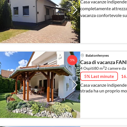
Casa vacanze indipendent
completamente attrezzat
vacanza confortevole su 
Balatonfenyves
5%
Casa di vacanza FANI
2
4 Ospiti
80 m
2
camere da 
5% Last minute
16
Casa vacanze indipendent
strada ha un proprio mol
condizionata e internet g
semplicemente fantasti