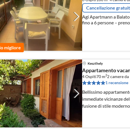
Cancellazione gratui
Agi Apartmann a Balaton
fino a 6 persone – preno
io migliore
Keszthely
Appartamento vacan
2
4 Ospiti
70 m
2
camere da 
1 recensione
Bellissimo appartamento
immediate vicinanze dell
fusione di stile moderno