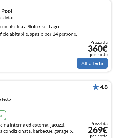
 Pool
a letto
on piscina a Siofok sul Lago
icie abitabile, spazio per 14 persone,
Prezzi da
360€
per notte
All`offerta
4.8
 letto
e
Prezzi da
scina interna ed esterna, jacuzzi,
269€
ria condizionata, barbecue, garage per
per notte
k