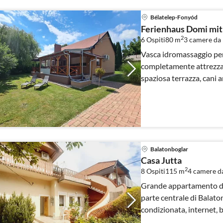
Bélatelep-Fonyód
Ferienhaus Domi mit
2
6 Ospiti
80 m
3
camere da 
Vasca idromassaggio per
completamente attrezzat
spaziosa terrazza, cani
Balatonboglar
Casa Jutta
2
8 Ospiti
115 m
4
camere da
Grande appartamento dir
parte centrale di Balatonboglár. 4 camere da
condizionata, internet, b