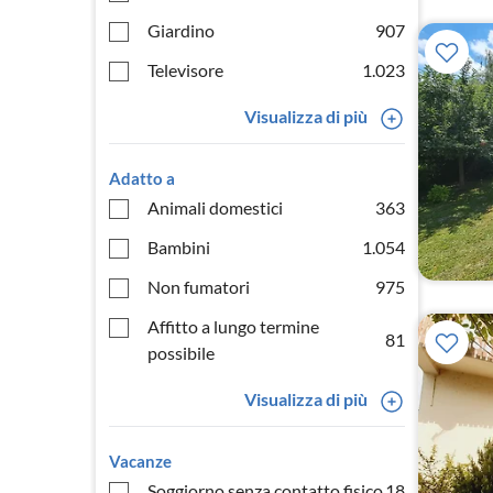
Giardino
907
Televisore
1.023
Visualizza di più
Adatto a
Animali domestici
363
Bambini
1.054
Non fumatori
975
Affitto a lungo termine
81
possibile
Visualizza di più
Vacanze
Soggiorno senza contatto fisico
18