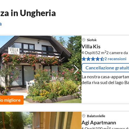
za in Ungheria
a
Siofok
Villa Kis
2
4 Ospiti
52 m
2
camere da 
2 recensioni
Cancellazione gratui
La nostra casa-appartame
della riva sud del lago Ba
Golden Shore sono dispo
belli e ben tenuti.
io migliore
Balatonlelle
Agi Apartmann
2
6 Ospiti
100 m
4
camere da