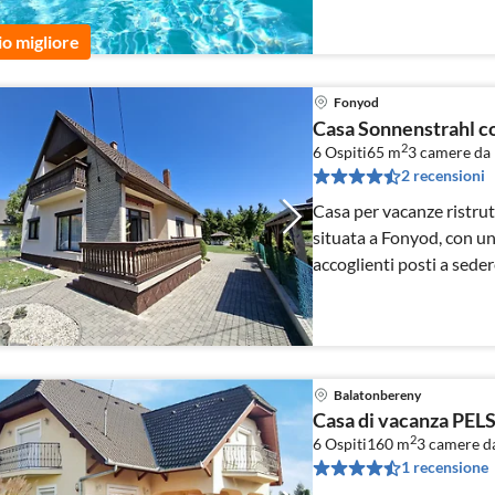
io migliore
Fonyod
Casa Sonnenstrahl c
2
6 Ospiti
65 m
3
camere da 
2 recensioni
Casa per vacanze ristrut
situata a Fonyod, con un
accoglienti posti a sedere
condizionata.
Balatonbereny
Casa di vacanza PEL
2
6 Ospiti
160 m
3
camere da
1 recensione