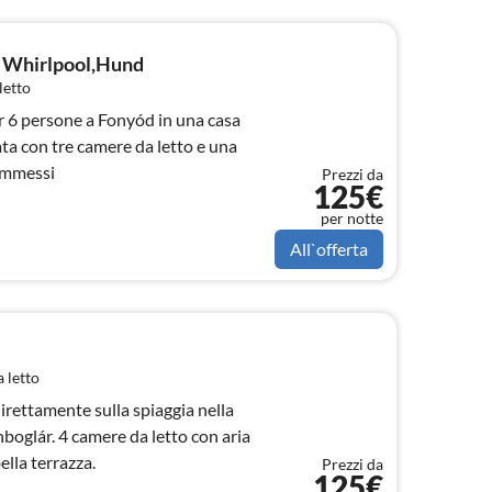
 Whirlpool,Hund
letto
 6 persone a Fonyód in una casa
a con tre camere da letto e una
 ammessi
Prezzi da
125€
per notte
All`offerta
 letto
ettamente sulla spiaggia nella
 letto con aria
ella terrazza.
Prezzi da
125€