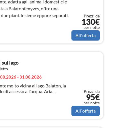
e, adatta agli animali domestici e
a a Balatonfenyves, offre una
due piani. Insieme eppure separati.
Prezzi da
130€
per notte
All`offerta
 sul lago
letto
.08.2026 - 31.08.2026
e molto vicina al lago Balaton, la
o di accesso all'acqua. Aria
Prezzi da
95€
ratuiti. La terrazza coperta è
ca!
per notte
All`offerta